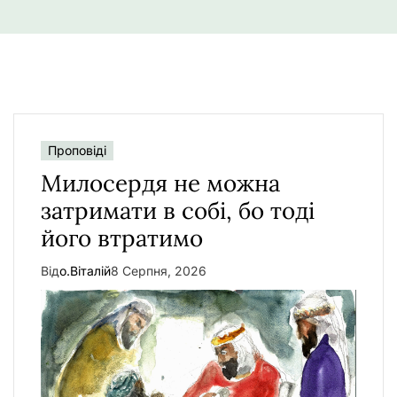
у
Проповіді
Милосердя не можна
затримати в собі, бо тоді
його втратимо
Від
о.Віталій
8 Серпня, 2026