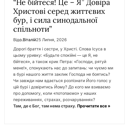
“Не бійтеся! Це – Я” Довіра
Христові серед життєвих
бур, і сила синодальної
спільноти”
Від
о.Віталій
25 Липня, 2026
Дорогі браття і сестри, у Христі. Слова Ісуса в
цьому уривку: «Будьте спокійні — це Я, не
бійтеся», а також крик Петра: «Господи, рятуй
мене!», спонукають нас до запитань: чи чуємо ми
в бурі нашого життя заклик Господа не боятись?
Чи завжди нам вдається розпізнати Його голос у
цій бурі і довіритись Йому? До кого ми взиваємо
про допомогу, коли «потопаємо» у наших
переживаннях, страхах, розчаруваннях?
Там, де є Бог, там нема страху.
Прочитати все »