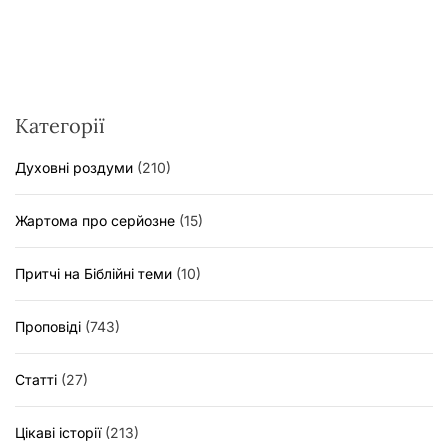
а
г
і
н
Категорії
а
ц
Духовні роздуми
(210)
і
Жартома про серйозне
(15)
я
з
Притчі на Біблійні теми
(10)
а
п
Проповіді
(743)
и
Статті
(27)
с
і
Цікаві історії
(213)