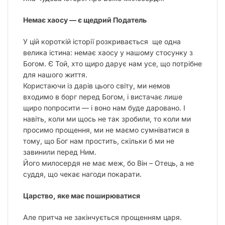
Немає хаосу — є щедрий Податель
У цій короткій історії розкривається ще одна
велика істина: немає хаосу у нашому стосунку з
Богом. Є Той, хто щиро дарує нам усе, що потрібне
для нашого життя.
Користаючи із дарів цього світу, ми немов
входимо в борг перед Богом, і вистачає лише
щиро попросити — і воно нам буде даровано. І
навіть, коли ми щось не так зробили, то коли ми
просимо прощення, ми не маємо сумніватися в
тому, що Бог нам простить, скільки б ми не
завинили перед Ним.
Його милосердя не має меж, бо Він – Отець, а не
суддя, що чекає нагоди покарати.
Царство, яке має поширюватися
Але притча не закінчується прощенням царя.