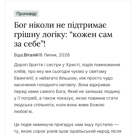
Проповіді
Бог ніколи не підтримає
грішну логіку: “кожен сам
за себе”!
Від
о.Віталій
18 Липня, 2026
Дорогі браття і сестри у Христі, подія помноження
хлібів, про яку ми сьогодні чуємо у святому
Євангелії, є набагато більшою, ніж просто чудо
насичення голодного натовпу. Вона відкриває
перед нами самого Бога, Який не залишає людину
у її потребі, а також показує, якою повинна стати
людська спільнота, коли вона живе Божою
любов’ю.
Ця подія неминуче пригадує нам іншу пустелю —
ту, якою сорок років ішов ізраїльський народ після