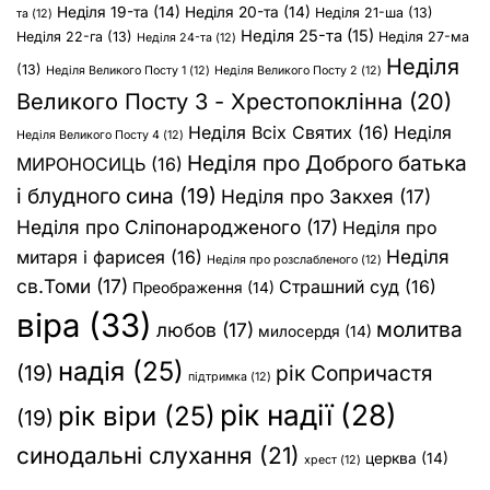
Неділя 19-та
(14)
Неділя 20-та
(14)
Неділя 21-ша
(13)
та
(12)
Неділя 25-та
(15)
Неділя 22-га
(13)
Неділя 27-ма
Неділя 24-та
(12)
Неділя
(13)
Неділя Великого Посту 1
(12)
Неділя Великого Посту 2
(12)
Великого Посту 3 - Хрестопоклінна
(20)
Неділя Всіх Святих
(16)
Неділя
Неділя Великого Посту 4
(12)
Неділя про Доброго батька
МИРОНОСИЦЬ
(16)
і блудного сина
(19)
Неділя про Закхея
(17)
Неділя про Сліпонародженого
(17)
Неділя про
Неділя
митаря і фарисея
(16)
Неділя про розслабленого
(12)
св.Томи
(17)
Страшний суд
(16)
Преображення
(14)
віра
(33)
молитва
любов
(17)
милосердя
(14)
надія
(25)
(19)
рік Сопричастя
підтримка
(12)
рік надії
(28)
рік віри
(25)
(19)
синодальні слухання
(21)
церква
(14)
хрест
(12)