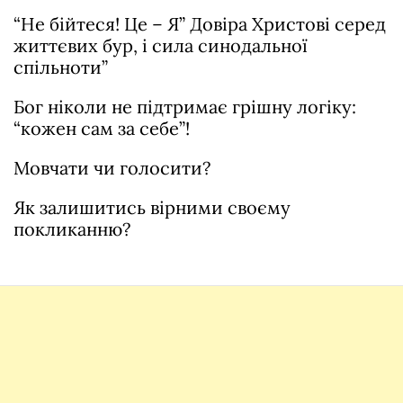
“Не бійтеся! Це – Я” Довіра Христові серед
життєвих бур, і сила синодальної
спільноти”
Бог ніколи не підтримає грішну логіку:
“кожен сам за себе”!
Мовчати чи голосити?
Як залишитись вірними своєму
покликанню?