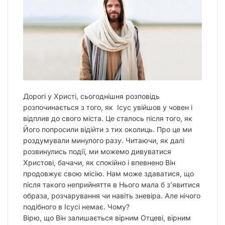
Дорогі у Христі, сьогоднішня розповідь
розпочинається з того, як Ісус увійшов у човен і
відплив до свого міста. Це сталось після того, як
Його попросили відійти з тих околиць. Про це ми
роздумували минулого разу. Читаючи, як далі
розвинулись події, ми можемо дивуватися
Христові, бачачи, як спокійно і впевнено Він
продовжує свою місію. Нам може здаватися, що
після такого неприйняття в Нього мала б з’явитися
образа, розчарування чи навіть зневіра. Але нічого
подібного в Ісусі немає. Чому?
Вірю, що Він залишається вірним Отцеві, вірним