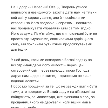
Наш добрий Небесний Отець, Творець усього
видимого й невидимого, захотів дати нам не тільки
цей світ у користування, але й – оскільки ми
створені за Його подобою й образом – покликав
нас продовжувати управляти цим світом згідно
Його задуму. Памʼятаймо, що ми покликані бути не
просто отримувачами, споживачами дарів цього
світу, ми покликані бути їхніми продовжувачами
для інших.
У цей день, коли ми складаємо Богові подяку за
всі отримані дари Його милості – через цей
сотворений світ, через природу, якою Господь
дарує нам щоденне життя, – приносімо не лише
подячні молитви.
Поросімо прощення за те, що не завжди вміли бути
тими, хто продовжує Божий задум на цій землі: за
байдужість, за милосердя, яке зупинили в собі, за
прощення, якого не дарували, коли інший мав в
цьому потребу.