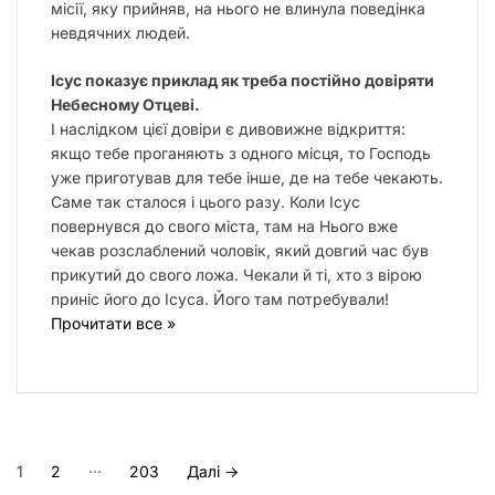
місії, яку прийняв, на нього не влинула поведінка
невдячних людей.
Ісус показує приклад як треба постійно довіряти
Небесному Отцеві.
І наслідком цієї довіри є дивовижне відкриття:
якщо тебе проганяють з одного місця, то Господь
уже приготував для тебе інше, де на тебе чекають.
Саме так сталося і цього разу. Коли Ісус
повернувся до свого міста, там на Нього вже
чекав розслаблений чоловік, який довгий час був
прикутий до свого ложа. Чекали й ті, хто з вірою
приніс його до Ісуса. Його там потребували!
Прочитати все »
П
…
1
2
203
Далі
→