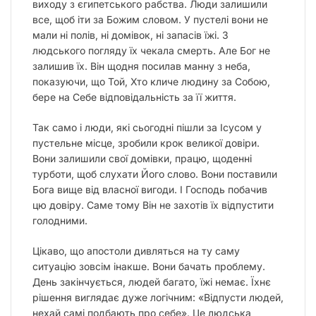
виходу з єгипетського рабства. Люди залишили
все, щоб іти за Божим словом. У пустелі вони не
мали ні полів, ні домівок, ні запасів їжі. З
людського погляду їх чекала смерть. Але Бог не
залишив їх. Він щодня посилав манну з неба,
показуючи, що Той, Хто кличе людину за Собою,
бере на Себе відповідальність за її життя.
Так само і люди, які сьогодні пішли за Ісусом у
пустельне місце, зробили крок великої довіри.
Вони залишили свої домівки, працю, щоденні
турботи, щоб слухати Його слово. Вони поставили
Бога вище від власної вигоди. І Господь побачив
цю довіру. Саме тому Він не захотів їх відпустити
голодними.
Цікаво, що апостоли дивляться на ту саму
ситуацію зовсім інакше. Вони бачать проблему.
День закінчується, людей багато, їжі немає. Їхнє
рішення виглядає дуже логічним: «Відпусти людей,
нехай самі подбають про себе». Це людська