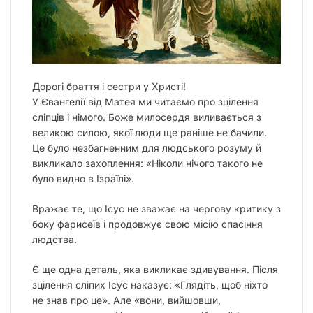
Дорогі браття і сестри у Христі!
У Євангелії від Матея ми читаємо про зцілення
сліпців і німого. Боже милосердя виливається з
великою силою, якої люди ще раніше не бачили.
Це було незбагненним для людського розуму й
викликало захоплення: «Ніколи нічого такого не
було видно в Ізраїлі».
Вражає те, що Ісус не зважає на чергову критику з
боку фарисеїв і продовжує свою місію спасіння
людства.
Є ще одна деталь, яка викликає здивування. Після
зцілення сліпих Ісус наказує: «Глядіть, щоб ніхто
не знав про це». Але «вони, вийшовши,