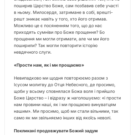
поширив Царство Боже, сам позбавив себе участі
в ньому. Милосердя, затримане в собі, врешті-
решт зникає навіть у того, хто його отримав.
Можливо це є посяненням того, що до нас
приходять сумніви про Боже прощення? Бо
прощення ми могли отримати, але чи ми його
поширили? Так могли повторити історію
невдячного слуги.
«Прости нам, як і ми прощаємо»
Невипадково ми щодня повторюємо разом з
Ісусом молитву до Отця Небесного, де просимо,
щоби у всьому сповнялася Божа воля і прийшло
Боже Царство – і відразу ж наголошуємо: «і прости
нам провини наші, як і ми прощаємо винуватцям
нашим». Ми просимо, щоб ми стали вільними, так
само як ми звільняємо інших від якоїсь неволі.
Покликані продовжувати Божий задум