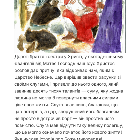
Дорогі браття і сестри у Христі, у сьогоднішньому
Євангелії від Матея Господь наш Ісус Христос
розповідає притчу, яка відкриває нам, яким є
Царство Небесне. Цар вирішив звести рахунки зі
своїми слугами, і привели до нього одного, який
завинив десять тисяч талантів — суму, яку жодна
людина не могла б повернути власними силами
ціле своє життя. Слуга впав ниць, благаючи, що
цар потерпів, а цар, зворушений його благанням,
не просто відстрочив борг — він простив його
повністю. Слуга мав відчути таку велику полегшу,
що це могло означало початок його нового життя!
Яка чудова історія про Боже милосердя!