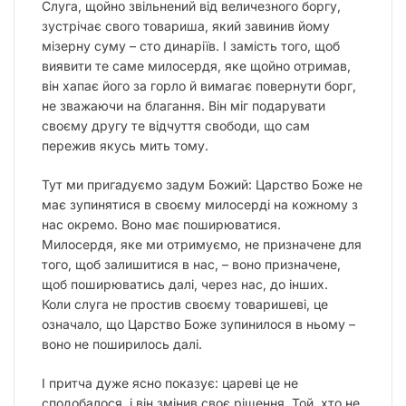
Слуга, щойно звільнений від величезного боргу,
зустрічає свого товариша, який завинив йому
мізерну суму – сто динаріїв. І замість того, щоб
виявити те саме милосердя, яке щойно отримав,
він хапає його за горло й вимагає повернути борг,
не зважаючи на благання. Він міг подарувати
своєму другу те відчуття свободи, що сам
пережив якусь мить тому.
Тут ми пригадуємо задум Божий: Царство Боже не
має зупинятися в своєму милосерді на кожному з
нас окремо. Воно має поширюватися.
Милосердя, яке ми отримуємо, не призначене для
того, щоб залишитися в нас, – воно призначене,
щоб поширюватись далі, через нас, до інших.
Коли слуга не простив своєму товаришеві, це
означало, що Царство Боже зупинилося в ньому –
воно не поширилось далі.
І притча дуже ясно показує: цареві це не
сподобалося, і він змінив своє рішення. Той, хто не