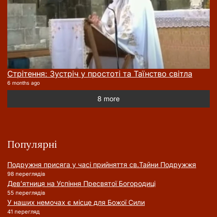
Стрітення: Зустріч у простоті та Таїнство світла
6 months ago
8 more
Популярні
Подружня присягa у часі прийняття cв.Тайни Подружжя
98 переглядів
Дев’ятниця на Успіння Пресвятої Богородиці
55 переглядів
У наших немочах є місце для Божої Сили
41 перегляд