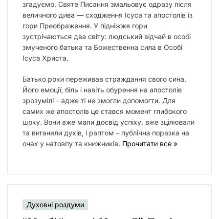
згадуємо, Святе Писання змальовує одразу після
величного дива — сходження Ісуса та апостолів із
гори Преображення. У підніжжя гори
зустрічаються два світу: людський відчай в особі
змученого батька та Божественна сила в Особі
Ісуса Христа.
Батько роки переживав страждання свого сина.
Його емоції, біль і навіть обурення на апостолів
зрозумілі – адже ті не змогли допомогти. Для
самих же апостолів це стався момент глибокого
шоку. Вони вже мали досвід успіху, вже зцілювали
та виганяли духів, і раптом – публічна поразка на
очах у натовпу та книжників.
Прочитати все »
Духовні роздуми