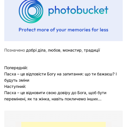
Позначено
добрі діла
,
любов
,
монастир
,
традиції
Н
Попередній:
Пасха – це відповісти Богу на запитання: що ти бажаєш? І
а
будуть зміни
в
Наступний:
Пасха – це відновити свою довіру до Бога, щоб бути
і
перемінені, як та жінка, навіть покличемо інших…
г
а
ц