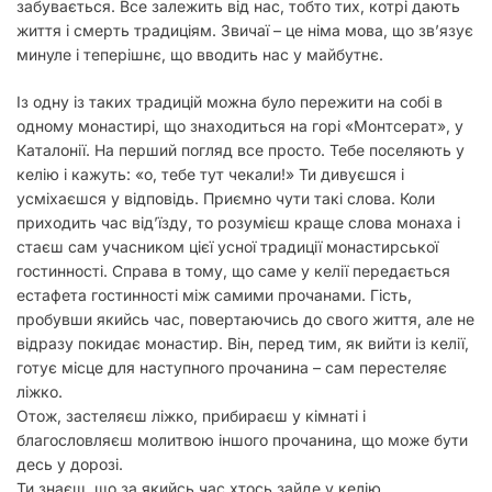
забувається. Все залежить від нас, тобто тих, котрі дають
життя і смерть традиціям. Звичаї – це німа мова, що зв’язує
минуле і теперішнє, що вводить нас у майбутнє.
Із одну із таких традицій можна було пережити на собі в
одному монастирі, що знаходиться на горі «Монтсерат», у
Каталонії. На перший погляд все просто. Тебе поселяють у
келію і кажуть: «о, тебе тут чекали!» Ти дивуєшся і
усміхаєшся у відповідь. Приємно чути такі слова. Коли
приходить час від’їзду, то розумієш краще слова монаха і
стаєш сам учасником цієї усної традиції монастирської
гостинності. Справа в тому, що саме у келії передається
естафета гостинності між самими прочанами. Гість,
пробувши якийсь час, повертаючись до свого життя, але не
відразу покидає монастир. Він, перед тим, як вийти із келії,
готує місце для наступного прочанина – сам перестеляє
ліжко.
Отож, застеляєш ліжко, прибираєш у кімнаті і
благословляєш молитвою іншого прочанина, що може бути
десь у дорозі.
Ти знаєш, що за якийсь час хтось зайде у келію,