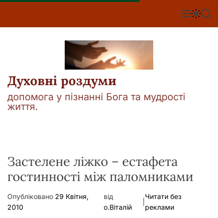
П
е
М
П
П
е
е
о
р
н
р
ш
е
ю
е
у
й
м
к
т
и
к
и
а
Духовні роздуми
д
ч
о
к
допомога у пізнанні Бога та мудрості
о
в
життя.
л
м
ь
і
о
р
с
о
т
в
у
Застелене ліжко – естафета
о
г
гостинності між паломниками
о
р
е
Опубліковано
29 Квітня,
від
Читати без
ж
|
2010
о.Віталій
реклами
и
м