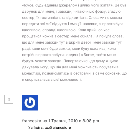
«Ісусе, будь єдиним джерелом і ціллю мого життя». Це був
дарунок для мене, і завжди, читаючи цю фразу, згадую
сестер, їх гостинність та відкритість. Словами не можна
передати всі мої відчуття і емоції, напевно, я просто була
щасливою, справді щасливою. Коли прийшов час
прощатися кожна з сестер мене обняла, і я почула слова,
що для мене завжди тут відкриті двері і мені завжди тут
раді: коли мені буде важко, коли буду щаслива, коли
потрібно просто побути наодинці з Богом, тобто мене
будуть чекати завжди. Повертаючись до дому я щиро
дякувала Богу, що Він дав мені можливість побувати в
монастирі, познайомитись із сестрами, а саме основне, що
я скористалась з цієї можливості.
3
franceska
на 1 Травня, 2010 в 8:08 pm
Увійдіть, щоб відповісти