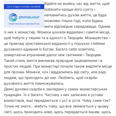
у
Відійти на якийсь час від життя, щоб
побачити краще його суєту і
наповнитись духом життя, це буде
можливо тільки тоді, коли будеш
мати відповідне середовище. Одним
із них є монастир. Монахи шукали віддалені і самітні місця,
щоб побути у тишині та в єдності із Творцем. Монашество –
це приклад християнської відданості у пошуках глибини
духовного єднання із Богом. Багато себе освятило,
повертаючи втрачений діалог між світінням і Творцем.
Такий стиль життя викликав природне зацікавлення і в
простих людей. При монастирі почали також виділяти місце
для прочан. Монахи, хоч і віддалились від світу, але раді
людям, що приходять до них. Люблять, щоб скарби
духовного життя помножувались.
Деякі духовні скарби є закладені у самих монастирських
традиціях. Їх є багато. Частину з них записано в устави
монастирів, інші передаються з уст в уста. Чому саме так?
Точно не знати… мабуть тому, що все змінюється у цьому
світі, щось приходить нове, щось передається іншим, щось