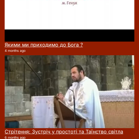
Якими ми приходимо до Бога ?
4 months ago
Стрітення: Зустріч у простоті та Таїнство світла
6 months ago