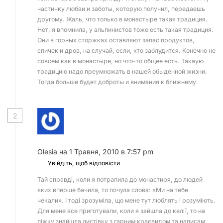
частичку любви и заботы, которую получил, передаешь
другому. Жаль, что только в монастыре такая традиция.
Нет, я впомнила, у альпинистов тоже есть такая традиция.
Они в горных сторжках оставляют запас продуктов,
спичек и дров, на случай, если, кто заблудится. Конечно не
совсем как в монастыре, но что-то общее есть. Такаую
традицию надо преумножать в нашей обыденной жизни.
Тогда больше будет доброты и внимания к ближнему.
2
Olesia
на 1 Травня, 2010 в 7:57 pm
Увійдіть, щоб відповісти
Тай справді, коли я потрапила до монастиря, до людей
яких вперше бачила, то почула слова: «Ми на тебе
чекали». І тоді зрозуміла, що мене тут люблять і розуміють.
Для мене все приготували, коли я зайшла до келії, то на
ліжку знайшла листівку з гарним краєвидом та написам: