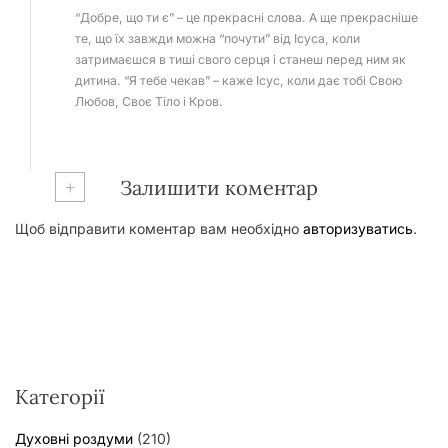
“Добре, що ти є” – це прекрасні слова. А ще прекрасніше
те, що їх завжди можна “почути” від Ісуса, коли
затримаєшся в тиші свого серця і станеш перед ним як
дитина. “Я тебе чекав” – каже Ісус, коли дає тобі Свою
Любов, Своє Тіло і Кров.
+
Залишити коментар
Щоб відправити коментар вам необхідно
авторизуватись
.
Категорії
Духовні роздуми
(210)