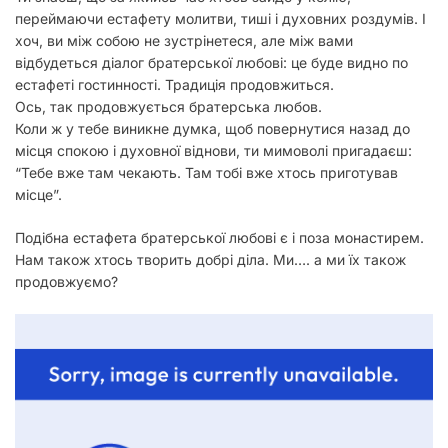
переймаючи естафету молитви, тиші і духовних роздумів. І
хоч, ви між собою не зустрінетеся, але між вами
відбудеться діалог братерської любові: це буде видно по
естафеті гостинності. Традиція продовжиться.
Ось, так продовжується братерська любов.
Коли ж у тебе виникне думка, щоб повернутися назад до
місця спокою і духовної віднови, ти мимоволі пригадаєш:
“Тебе вже там чекають. Там тобі вже хтось приготував
місце”.
Подібна естафета братерської любові є і поза монастирем.
Нам також хтось творить добрі діла. Ми…. а ми їх також
продовжуємо?