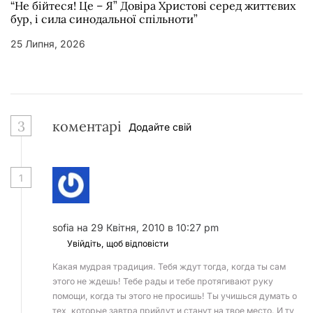
“Не бійтеся! Це – Я” Довіра Христові серед життєвих
бур, і сила синодальної спільноти”
25 Липня, 2026
3
коментарі
Додайте свій
1
sofia
на 29 Квітня, 2010 в 10:27 pm
Увійдіть, щоб відповісти
Какая мудрая традиция. Тебя ждут тогда, когда ты сам
этого не ждешь! Тебе рады и тебе протягивают руку
помощи, когда ты этого не просишь! Ты учишься думать о
тех, которые завтра прийдут и станут на твое место. И ту