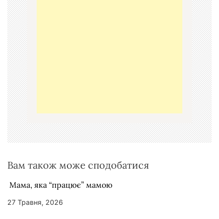
і
я
з
а
п
и
с
і
в
Вам також може сподобатися
Мама, яка “працює” мамою
27 Травня, 2026