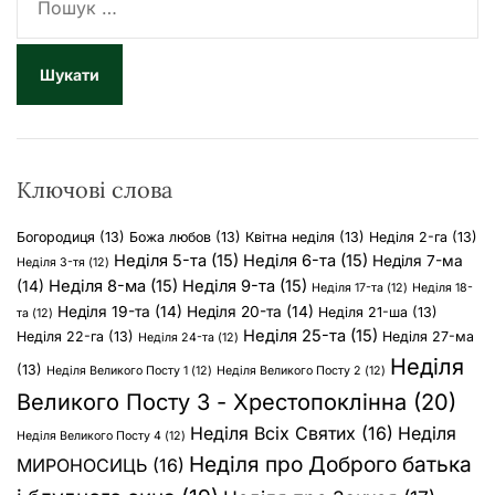
о
ш
у
к
:
Ключові слова
Богородиця
(13)
Божа любов
(13)
Квітна неділя
(13)
Неділя 2-га
(13)
Неділя 5-та
(15)
Неділя 6-та
(15)
Неділя 7-ма
Неділя 3-тя
(12)
Неділя 8-ма
(15)
Неділя 9-та
(15)
(14)
Неділя 17-та
(12)
Неділя 18-
Неділя 19-та
(14)
Неділя 20-та
(14)
Неділя 21-ша
(13)
та
(12)
Неділя 25-та
(15)
Неділя 22-га
(13)
Неділя 27-ма
Неділя 24-та
(12)
Неділя
(13)
Неділя Великого Посту 1
(12)
Неділя Великого Посту 2
(12)
Великого Посту 3 - Хрестопоклінна
(20)
Неділя Всіх Святих
(16)
Неділя
Неділя Великого Посту 4
(12)
Неділя про Доброго батька
МИРОНОСИЦЬ
(16)