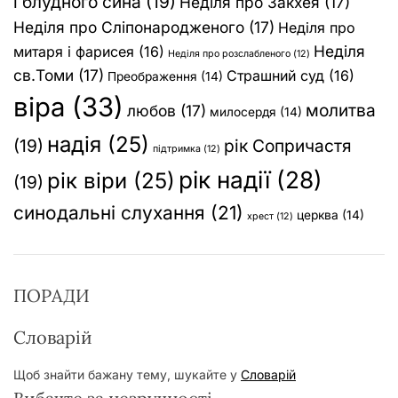
і блудного сина
(19)
Неділя про Закхея
(17)
Неділя про Сліпонародженого
(17)
Неділя про
Неділя
митаря і фарисея
(16)
Неділя про розслабленого
(12)
св.Томи
(17)
Страшний суд
(16)
Преображення
(14)
віра
(33)
молитва
любов
(17)
милосердя
(14)
надія
(25)
(19)
рік Сопричастя
підтримка
(12)
рік надії
(28)
рік віри
(25)
(19)
синодальні слухання
(21)
церква
(14)
хрест
(12)
ПОРАДИ
Словарій
Щоб знайти бажану тему, шукайте у
Словарій