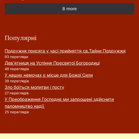
8 more
Популярні
Подружня присягa у часі прийняття cв.Тайни Подружжя
93 перегляди
Дев’ятниця на Успіння Пресвятої Богородиці
49 переглядів
У наших немочах є місце для Божої Сили
39 переглядів
Зло боїться молитви і посту
27 переглядів
У Преображення Господнє ми запрошені здійснити
паломництво надії
25 переглядів