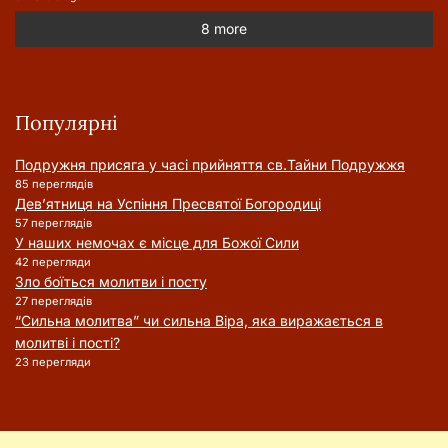
8 more
Популярні
Подружня присягa у часі прийняття cв.Тайни Подружжя
85 переглядів
Дев’ятниця на Успіння Пресвятої Богородиці
57 переглядів
У наших немочах є місце для Божої Сили
42 перегляди
Зло боїться молитви і посту
27 переглядів
“Сильна молитва” чи сильна Віра, яка виражається в
молитві і пості?
23 перегляди