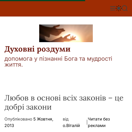
П
е
М
П
П
е
е
о
р
н
р
ш
е
ю
е
у
й
м
к
т
и
к
и
а
Духовні роздуми
д
ч
о
к
допомога у пізнанні Бога та мудрості
о
в
життя.
л
м
ь
і
о
р
с
о
т
в
у
Любов в основі всіх законів – це
о
г
добрі закони
о
р
е
Опубліковано
5 Жовтня,
від
Читати без
ж
|
2013
о.Віталій
реклами
и
м