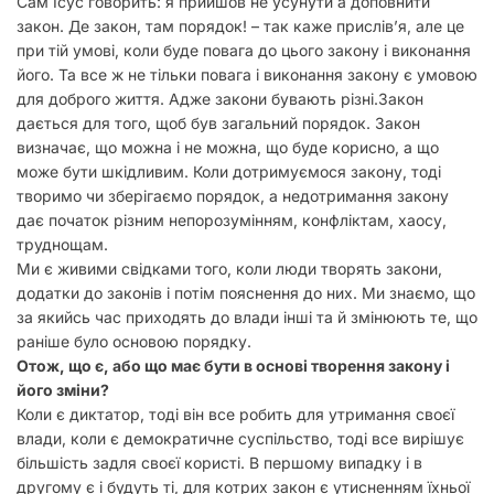
Сам Ісус говорить: я прийшов не усунути а доповнити
закон. Де закон, там порядок! – так каже прислів’я, але це
при тій умові, коли буде повага до цього закону і виконання
його. Та все ж не тільки повага і виконання закону є умовою
для доброго життя. Адже закони бувають різні.
Закон
дається для того, щоб був загальний порядок. Закон
визначає, що можна і не можна, що буде корисно, а що
може бути шкідливим. Коли дотримуємося закону, тоді
творимо чи зберігаємо порядок, а недотримання закону
дає початок різним непорозумінням, конфліктам, хаосу,
труднощам.
Ми є живими свідками того, коли люди творять закони,
додатки до законів і потім пояснення до них. Ми знаємо, що
за якийсь час приходять до влади інші та й змінюють те, що
раніше було основою порядку.
Отож, що є, або що має бути в основі творення закону і
його зміни?
Коли є диктатор, тоді він все робить для утримання своєї
влади, коли є демократичне суспільство, тоді все вирішує
більшість задля своєї користі. В першому випадку і в
другому є і будуть ті, для котрих закон є утисненням їхньої