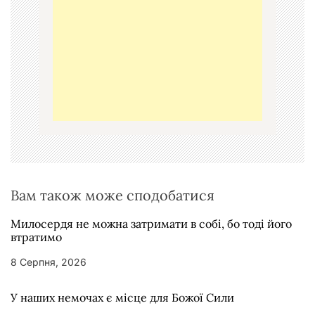
з
а
п
и
с
і
в
Вам також може сподобатися
Милосердя не можна затримати в собі, бо тоді його
втратимо
8 Серпня, 2026
У наших немочах є місце для Божої Сили