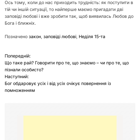
Ось тому, коли до нас приходить трудність: як поступити в
тій чи іншій ситуації, то найперше маємо пригадати дві
заповіді любові і вже зробити так, щоб виявилась Любов до
Бога і ближніх.
Позначено
закон
,
заповіді любові
,
Неділя 15-та
Н
Попередній:
Що таке рай? Говорити про те, що знаємо – чи про те, що
а
пізнали особисто?
в
Наступний:
Бог обдаровує усіх і від усіх очікує повернення із
і
помноженням
г
а
ц
і
я