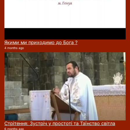
Якими ми приходимо до Бога ?
4 months ago
Стрітення: Зустріч у простоті та Таїнство світла
6 months ago