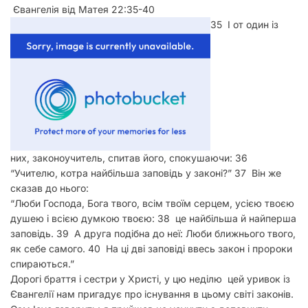
у
Євангелія від Матея 22:35-40
35 І от один із
них, законоучитель, спитав його, спокушаючи: 36
“Учителю, котра найбільша заповідь у законі?” 37 Він же
сказав до нього:
“Люби Господа, Бога твого, всім твоїм серцем, усією твоєю
душею і всією думкою твоєю: 38 це найбільша й найперша
заповідь. 39 А друга подібна до неї: Люби ближнього твого,
як себе самого. 40 На ці дві заповіді ввесь закон і пророки
спираються.”
Дорогі браття і сестри у Христі, у цю неділю цей уривок із
Євангелії нам пригадує про існування в цьому світі законів.