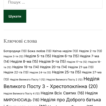
о
ш
у
к
:
Ключові слова
Богородиця
(13)
Божа любов
(13)
Квітна неділя
(13)
Неділя 2-га
(13)
Неділя 5-та
(15)
Неділя 6-та
(15)
Неділя 7-ма
Неділя 3-тя
(12)
Неділя 8-ма
(15)
Неділя 9-та
(15)
(14)
Неділя 17-та
(12)
Неділя 18-
Неділя 19-та
(14)
Неділя 20-та
(14)
Неділя 21-ша
(13)
та
(12)
Неділя 25-та
(15)
Неділя 22-га
(13)
Неділя 27-ма
Неділя 24-та
(12)
Неділя
(13)
Неділя Великого Посту 1
(12)
Неділя Великого Посту 2
(12)
Великого Посту 3 - Хрестопоклінна
(20)
Неділя Всіх Святих
(16)
Неділя
Неділя Великого Посту 4
(12)
Неділя про Доброго батька
МИРОНОСИЦЬ
(16)