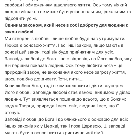
свободи і обмеженням щасливого життя. Ось тому ніякий
людський закон не може бути універсальним, ідеальним та
підходити усім.
Єдиним законом, який несе в собі доброту для людини є
закон любові.
Ми створені з любові і лише любов буде нас утримувати.
Любов є основою життя. І всі інші закони, якщо мають в
основі цей закон, тоді він буде прийнятним для усіх.
Заповідь любові до Бога – це є відповідь на Його любов, яку
Він першим показав людині. Ось тому любити Бога – це
природній закон, не виконання якого несе загрозу життя,
щось подібно до: дихати, їсти, пити….
Коли любиш Бога, тоді не зможеш жити і діяти всупереч
Його любові. Заповідь любові стає явною, видимою у ділах
людини. Тут виявляється пошана до всього, що є Божим:
задум Творця, природа і весь світ, людина і все, що її
оточує.
Заповіді любові до Бога і до ближнього є основою для всіх
інших законів як у Церкві, так і поза Церквою. Ці заповіді
мають бути в основі життя християнської сім’ї.