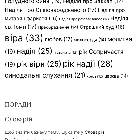
і блудного сина
(19)
Неділя про Закхея
(17)
Неділя про Сліпонародженого
(17)
Неділя про
Неділя
митаря і фарисея
(16)
Неділя про розслабленого
(12)
св.Томи
(17)
Страшний суд
(16)
Преображення
(14)
віра
(33)
молитва
любов
(17)
милосердя
(14)
надія
(25)
(19)
рік Сопричастя
підтримка
(12)
рік надії
(28)
рік віри
(25)
(19)
синодальні слухання
(21)
церква
(14)
хрест
(12)
ПОРАДИ
Словарій
Щоб знайти бажану тему, шукайте у
Словарій