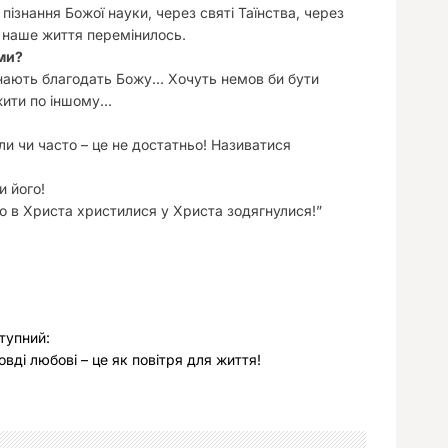
пізнання Божої науки, через святі Таїнства, через
б наше життя перемінилось.
ми?
инають благодать Божу… Хочуть немов би бути
 жити по іншому…
ли чи часто – це не достатньо! Називатися
и його!
що в Христа христилися у Христа зодягнулися!”
тупний:
овді любові – це як повітря для життя!