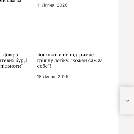
жен сам за
11 Липня, 2026
” Довіра
Бог ніколи не підтримає
тєвих бур, і
грішну логіку: “кожен сам за
спільноти”
себе”!
18 Липня, 2026