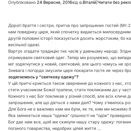
Опубліковано
24 Вересня, 2016
від
о.Віталій
|
Читати без рек
Дорогі браття і сестри, притча про запрошених гостей (Мт.2
нам поведінку царя, який спочатку видається милосердним, 
другій половині історії показується досить жорстоким, бо ка
весільної одежі.
Вартує згадати традицію тих часів у давньому народі. Згідн
отримували святковий одяг. Тепер ми розуміємо, що випадков
міг зодягнутися у новий, святковий, але цього чомусь не з
Зневага і погорда змусили царя покарати гостя не через бра
зодягаємось у “святкову одежу”?
У цій притчі криється також звернення до кожного з нас, х
стати учасником Божої трапези, стати покликаним до у част
Кожного з нас Бог покликав у різний спосіб, але всіх кличе д
запрошення, але що діється з нами далі? Чому з’явилось р
Для Бога не є важливо ким ми були, як те, ким ми можемо б
Яка змінюється наша “одежа” грішності на “одіж” праведнос
Бог дає нам все, щоб ми скинули нашу стару одежу: погани
поганого товариства, недобрих цілей життя …