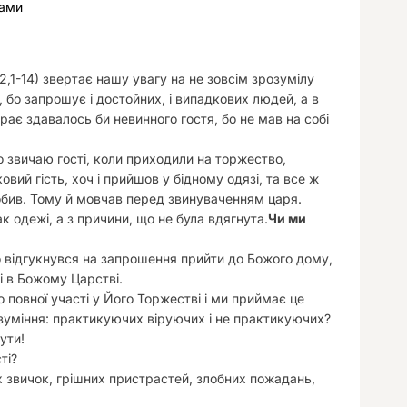
лами
у
2,1-14) звертає нашу увагу на не зовсім зрозумілу
бо запрошує і достойних, і випадкових людей, а в
рає здавалось би невинного гостя, бо не мав на собі
о звичаю гості, коли приходили на торжество,
ий гість, хоч і прийшов у бідному одязі, та все ж
робив. Тому й мовчав перед звинуваченням царя.
к одежі, а з причини, що не була вдягнута.
Чи ми
то відгукнувся на запрошення прийти до Божого дому,
і в Божому Царстві.
о повної участі у Його Торжестві і ми приймає це
озуміння: практикуючих віруючих і не практикуючих?
ути!
ті?
х звичок, грішних пристрастей, злобних пожадань,