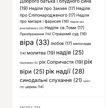
Доброго батька і блудного сина
(19)
Неділя про Закхея
(17)
Неділя
про Сліпонародженого
(17)
Неділя
про митаря і фарисея
(16)
Неділя про
Неділя св.Томи
(17)
розслабленого
(12)
Страшний суд
(16)
Преображення
(14)
віра
(33)
любов
(17)
милосердя
надія
(25)
молитва
(19)
(14)
рік
рік Сопричастя
(19)
підтримка
(12)
рік надії
(28)
віри
(25)
синодальні слухання
(21)
хрест
церква
(14)
(12)
ПОРАДИ