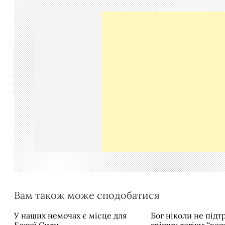
г
а
ц
і
я
з
а
п
и
с
і
в
Вам також може сподобатися
У наших немочах є місце для
Бог ніколи не під