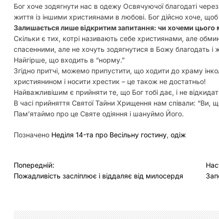
Бог хоче зодягнути нас в одежу Освячуючої благодаті через 
життя із іншими християнами в любові. Бог дійсно хоче, що
Залишається лише відкритим запитання: чи хочеми цього 
Скільки є тих, котрі називають себе християнами, але обм
спасенними, але не хочуть зодягнутися в Божу благодать і
Найгірше, що входить в “норму.”
Згідно притчі, можемо припустити, що ходити до храму інко
християнином і носити хрестик – це також не достатньо!
Найважливішим є прийняти те, що Бог тобі дає, і не відкидат
В часі прийняття Святої Тайни Хрищення нам співали: “Ви, 
Пам’ятаймо про це Святе одіяння і шануймо Його.
Позначено
Неділя 14-та про Весільну гостину
,
одіж
Н
Попередній:
Нас
Пожадливість засліплює і віддаляє від милосердя
Зап
а
в
і