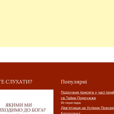
Е СЛУХАТИ?
Популярні
Подружня присягa у часі при
cв.Тайни Подружжя
90 переглядів
Дев’ятниця на Успіння Пресвя
Богородиці