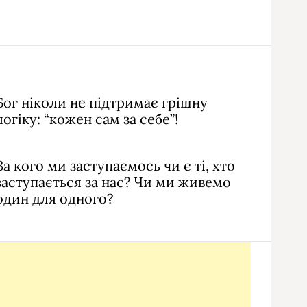
Бог ніколи не підтримає грішну
логіку: “кожен сам за себе”!
За кого ми заступаємось чи є ті, хто
заступається за нас? Чи ми живемо
один для одного?