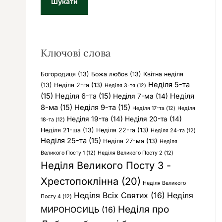
у
к
:
Ключові слова
Богородиця
(13)
Божа любов
(13)
Квітна неділя
Неділя 5-та
(13)
Неділя 2-га
(13)
Неділя 3-тя
(12)
(15)
Неділя 6-та
(15)
Неділя
Неділя 7-ма
(14)
8-ма
(15)
Неділя 9-та
(15)
Неділя 17-та
(12)
Неділя
Неділя 19-та
(14)
Неділя 20-та
(14)
18-та
(12)
Неділя 21-ша
(13)
Неділя 22-га
(13)
Неділя 24-та
(12)
Неділя 25-та
(15)
Неділя 27-ма
(13)
Неділя
Великого Посту 1
(12)
Неділя Великого Посту 2
(12)
Неділя Великого Посту 3 -
Хрестопоклінна
(20)
Неділя Великого
Неділя Всіх Святих
(16)
Неділя
Посту 4
(12)
Неділя про
МИРОНОСИЦЬ
(16)