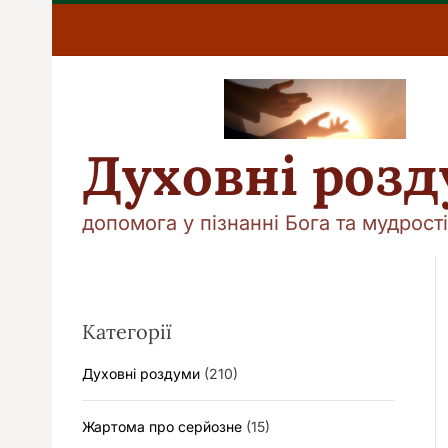
П
е
р
е
й
т
и
Духовні роз
д
о
в
допомога у пізнанні Бога та мудрості
м
і
с
т
у
Категорії
Духовні роздуми
(210)
Жартома про серйозне
(15)