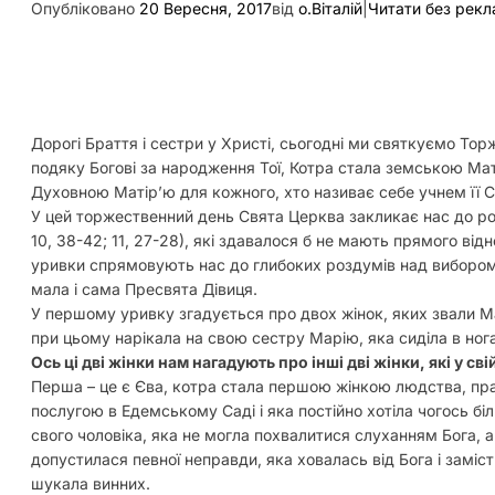
Опубліковано
20 Вересня, 2017
від
о.Віталій
|
Читати без рек
Дорогі Браття і сестри у Христі, сьогодні ми святкуємо То
подяку Богові за народження Тої, Котра стала земською Ма
Духовною Матір’ю для кожного, хто називає себе учнем її С
У цей торжественний день Свята Церква закликає нас до роз
10, 38-42; 11, 27-28), які здавалося б не мають прямого від
уривки спрямовують нас до глибоких роздумів над вибором
мала і сама Пресвята Дівиця.
У першому уривку згадується про двох жінок, яких звали Ма
при цьому нарікала на свою сестру Марію, яка сиділа в нога
Ось ці дві жінки нам нагадують про інші дві жінки, які у сві
Перша – це є Єва, котра стала першою жінкою людства, пра
послугою в Едемському Саді і яка постійно хотіла чогось бі
свого чоловіка, яка не могла похвалитися слуханням Бога, а
допустилася певної неправди, яка ховалась від Бога і замі
шукала винних.