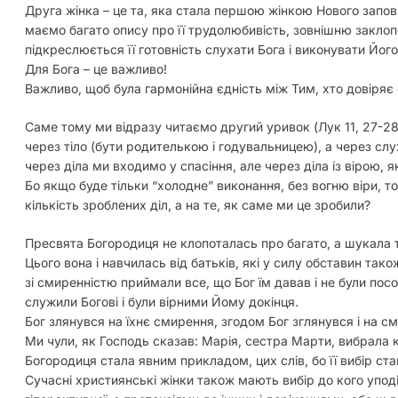
Друга жінка – це та, яка стала першою жінкою Нового запов
маємо багато опису про її трудолюбивість, зовнішню заклопо
підкреслюється її готовність слухати Бога і виконувати Йог
Для Бога – це важливо!
Важливо, щоб була гармонійна єдність між Тим, хто довіряє 
Саме тому ми відразу читаємо другий уривок (Лук 11, 27-28
через тіло (бути родителькою і годувальницею), а через сл
через діла ми входимо у спасіння, але через діла із вірою, 
Бо якщо буде тільки “холодне” виконання, без вогню віри, то
кількість зроблених діл, а на те, як саме ми це зробили?
Пресвята Богородиця не клопоталась про багато, а шукала т
Цього вона і навчилась від батьків, які у силу обставин так
зі смиренністю приймали все, що Бог їм давав і не були по
служили Богові і були вірними Йому докінця.
Бог злянувся на їхнє смирення, згодом Бог зглянувся і на см
Ми чули, як Господь сказав: Марія, сестра Марти, вибрала 
Богородиця стала явним прикладом, цих слів, бо її вибір ста
Сучасні християнські жінки також мають вибір до кого уподі