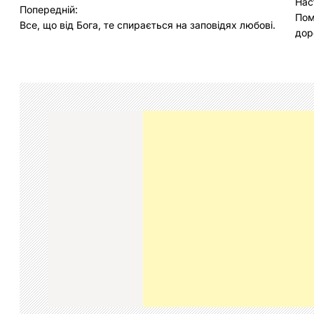
Н
Нас
Попередній:
Пом
а
Все, що від Бога, те спирається на заповідях любові.
дор
в
і
г
а
ц
і
я
з
а
п
и
с