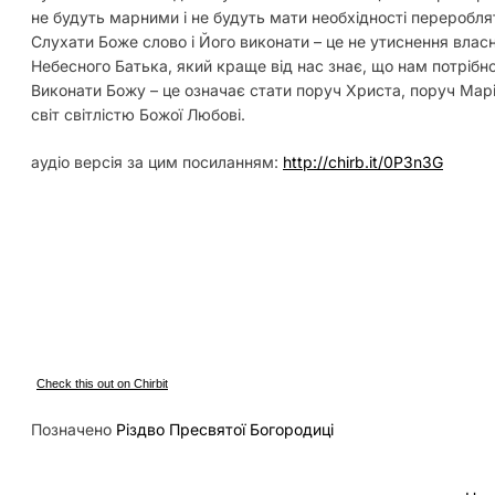
не будуть марними і не будуть мати необхідності переробляти
Слухати Боже слово і Його виконати – це не утиснення власно
Небесного Батька, який краще від нас знає, що нам потрібн
Виконати Божу – це означає стати поруч Христа, поруч Марі
світ світлістю Божої Любові.
аудіо версія за цим посиланням:
http://chirb.it/0P3n3G
Check this out on Chirbit
Позначено
Різдво Пресвятої Богородиці