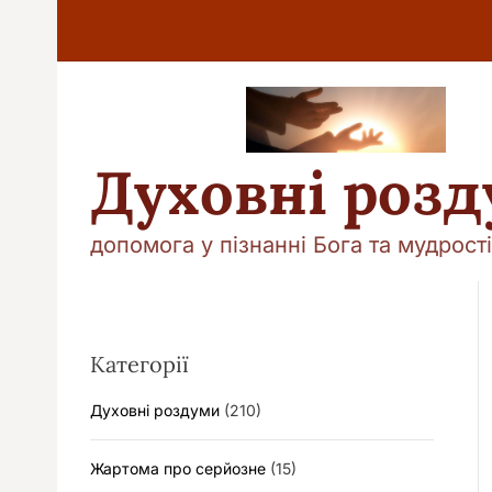
П
е
р
е
й
т
и
Духовні роз
д
о
в
допомога у пізнанні Бога та мудрості
м
і
с
т
у
Категорії
Духовні роздуми
(210)
Жартома про серйозне
(15)