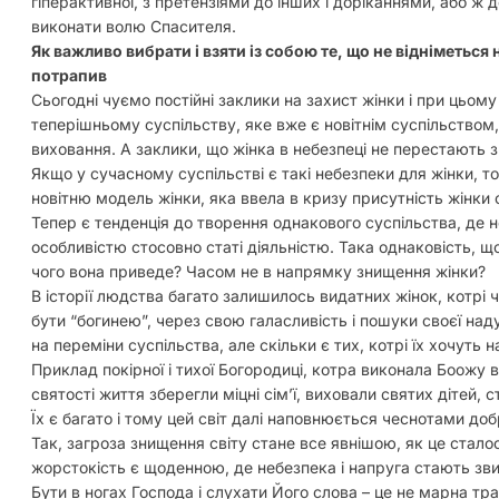
гіперактивної, з претензіями до інших і доріканнями, або ж до
виконати волю Спасителя.
Як важливо вибрати і взяти із собою те, що не відніметься ні
потрапив
Сьогодні чуємо постійні заклики на захист жінки і при цьому
теперішньому суспільству, яке вже є новітнім суспільством,
виховання. А заклики, що жінка в небезпеці не перестають 
Якщо у сучасному суспільстві є такі небезпеки для жінки, т
новітню модель жінки, яка ввела в кризу присутність жінки сі
Тепер є тенденція до творення однакового суспільства, де 
особливістю стосовно статі діяльністю. Така однаковість, щ
чого вона приведе? Часом не в напрямку знищення жінки?
В історії людства багато залишилось видатних жінок, котрі 
бути “богинею”, через свою галасливість і пошуки своєї над
на переміни суспільства, але скільки є тих, котрі їх хочуть 
Приклад покірної і тихої Богородиці, котра виконала Боожу 
святості життя зберегли міцні сім’ї, виховали святих дітей
Їх є багато і тому цей світ далі наповнюється чеснотами доб
Так, загроза знищення світу стане все явнішою, як це сталось
жорстокість є щоденною, де небезпека і напруга стають зв
Бути в ногах Господа і слухати Його слова – це не марна тра