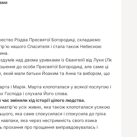
лами
у
ржество Різдва Пресвятої Богородиці, складаємо
тір’ю нашого Спасителя і стала також Небесною
ина.
думів над двома уривками із Євангелії від Луки (Лк
ношення до особи Пресвятої Богородиці, але саме ці
, який мали батьки Йоаким та Анна та вибором, що
рта і Марія. Марта клопоталася у всякої послугою і
х Господа і слухала Його слова.
й час змінили хід історії цілого людства.
матір’ю усіх живих, яка також клопоталася усякою
льшого, яка саме спокусилася і спокусила до гріха
 навпаки, яка через нестримність свого язика
сть прохання про прощення виправдовувалась і