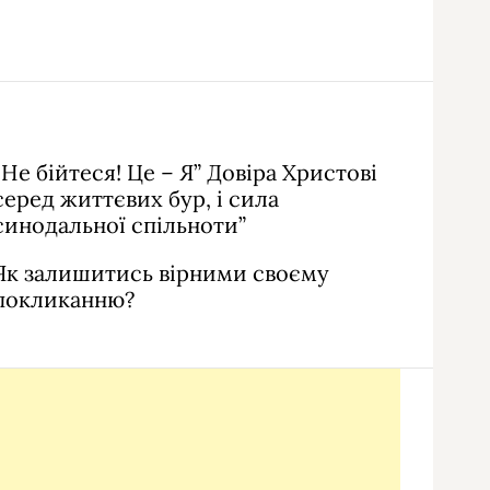
“Не бійтеся! Це – Я” Довіра Христові
серед життєвих бур, і сила
синодальної спільноти”
Як залишитись вірними своєму
покликанню?