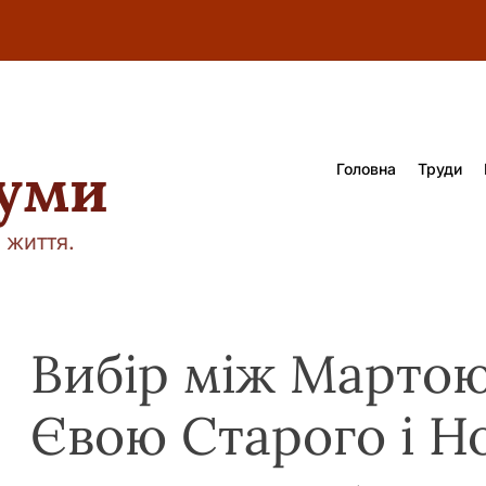
думи
Головна
Труди
 життя.
Вибір між Мартою
Євою Старого і Но