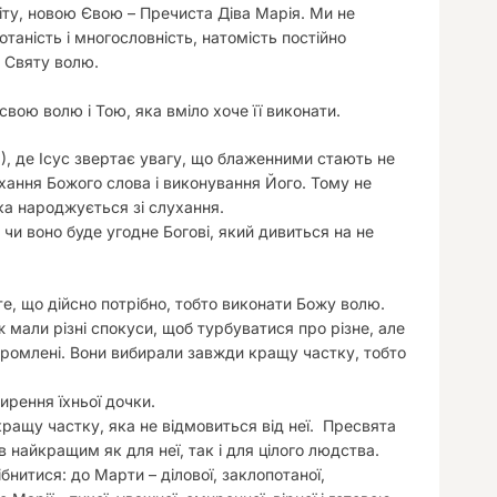
іту, новою Євою – Пречиста Діва Марія. Ми не
таність і многословність, натомість постійно
о Святу волю.
свою волю і Тою, яка вміло хоче її виконати.
), де Ісус звертає увагу, що блаженними стають не
ухання Божого слова і виконування Його. Тому не
яка народжується зі слухання.
 чи воно буде угодне Богові, який дивиться на не
е, що дійсно потрібно, тобто виконати Божу волю.
ож мали різні спокуси, щоб турбуватися про різне, але
соромлені. Вони вибирали завжди кращу частку, тобто
ирення їхньої дочки.
кращу частку, яка не відмовиться від неї. Пресвята
в найкращим як для неї, так і для цілого людства.
бнитися: до Марти – ділової, заклопотаної,