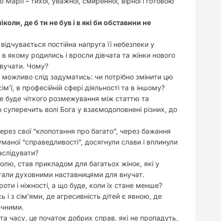
 Марії – тихої, уважної, смиренної, вірної і готовою
коли, де б ти не був і в які би обставини не
 відчувається постійна напруга її небезпеки у
 в якому родились і вросли дівчата та жінки нового
звучати. Чому?
о можливо слід задуматись: чи потрібно змінити цю
м’ї, в професійній сфері діяльності та в іншому?
не буде чіткого розмежування між статтю та
о суперечить волі Бога у взаємодоповнені різних, до
через свої “клопотання про багато”, через бажання
уманої “справедливості”, досягнули слави і вплинули
наслідувати?
волю, став прикладом для багатьох жінок, які у
, стали духовними наставницями для внучат.
роти і ніжності, а що буде, коли їх стане менше?
 і з сім’ями, де агресивність дітей є явною, де
ичними.
та часу, це початок добрих справ, які не пропадуть,