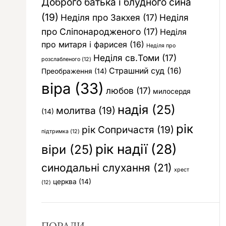
Доброго батька і блудного сина
(19)
Неділя про Закхея
(17)
Неділя
про Сліпонародженого
(17)
Неділя
про митаря і фарисея
(16)
Неділя про
Неділя св.Томи
(17)
розслабленого
(12)
Страшний суд
(16)
Преображення
(14)
віра
(33)
любов
(17)
милосердя
надія
(25)
молитва
(19)
(14)
рік
рік Сопричастя
(19)
підтримка
(12)
рік надії
(28)
віри
(25)
синодальні слухання
(21)
хрест
церква
(14)
(12)
ПОРАДИ