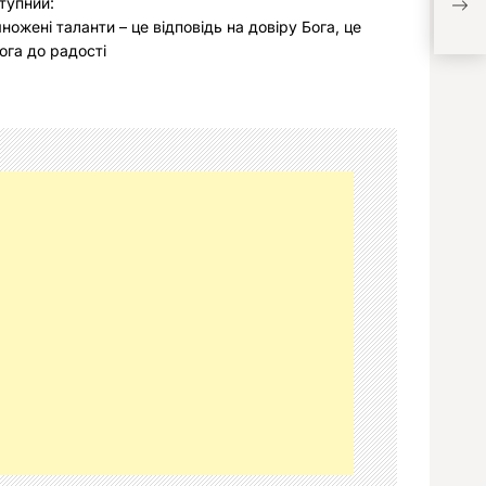
тупний:
це д
ножені таланти – це відповідь на довіру Бога, це
ога до радості