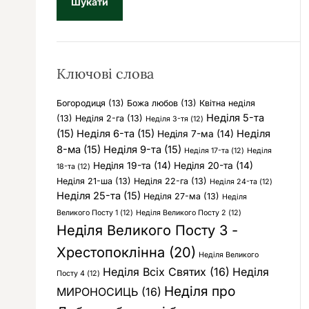
у
к
:
Ключові слова
Богородиця
(13)
Божа любов
(13)
Квітна неділя
Неділя 5-та
(13)
Неділя 2-га
(13)
Неділя 3-тя
(12)
(15)
Неділя 6-та
(15)
Неділя
Неділя 7-ма
(14)
8-ма
(15)
Неділя 9-та
(15)
Неділя 17-та
(12)
Неділя
Неділя 19-та
(14)
Неділя 20-та
(14)
18-та
(12)
Неділя 21-ша
(13)
Неділя 22-га
(13)
Неділя 24-та
(12)
Неділя 25-та
(15)
Неділя 27-ма
(13)
Неділя
Великого Посту 1
(12)
Неділя Великого Посту 2
(12)
Неділя Великого Посту 3 -
Хрестопоклінна
(20)
Неділя Великого
Неділя Всіх Святих
(16)
Неділя
Посту 4
(12)
Неділя про
МИРОНОСИЦЬ
(16)