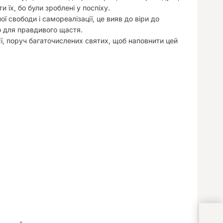
 їх, бо були зроблені у поспіху.
ї свободи і самореалізації, це вияв до віри до
о для правдивого щастя.
ї, поруч багаточислених святих, щоб наповнити цей
Помн