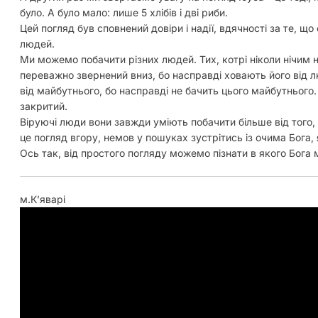
було. А було мало: лише 5 хлібів і дві риби.
Цей погляд був сповнений довіри і надії, вдячності за те, що
людей.
Ми можемо побачити різних людей. Тих, котрі ніколи нічим не
переважно звернений вниз, бо насправді ховають його від лю
від майбутнього, бо насправді не бачить цього майбутнього.
закритий.
Віруючі люди вони завжди уміють побачити більше від того,
це погляд вгору, немов у пошуках зустрітись із очима Бога, 
Ось так, від простого погляду можемо пізнати в якого Бога 
м.Кʼяварі