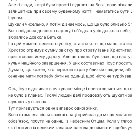
Але ті люди, котрі були прості і відкриті на Бога, вони пізн
залишитись при своєму буденному житті і намагатись бути 
Ісусом.
Шукали чисельно, я потім дізнаємось, що це було близько 5 т
Бог навідався до свого народу і обʼєднав усіх довкола себе, 
зібрались довкола Батька.
І в цей момент великого успіху, стається те, що мало стати
Христос отримує сумну звістку про страту Івана Христителя
приготовляв йому дорогу. Але це також був знак, що наступ
кульмінаційного завершення. У цих обставинах Ісус просить
Думаю, що кожен, хто пережив втрату близької людини, або
означає мати потребу бути на одинці, щоб ніхто не турбував
Ось, Ісус відпливає в очікуване місце і приготовляється до о
не було в планах. Тисячі людей далі продовжують шукати за
шукають утішення.
Тут пригадується один випадок одної жінки.
Вона втомлена після важкої праці прийшла до місця молитви,
обовʼязок, побути на одинці із Небесним Отцем. Коли у глиб
як її дитина із великим галасом влетіла до кімнати і щебечу