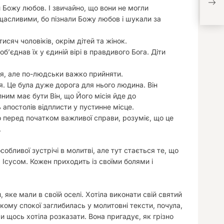
неус
али Божу любов. І звичайно, що вони не могли
щасливими, бо пізнали Божу любов і шукали за
исяч чоловіків, окрім дітей та жінок.
обʼєднав їх у єдиній вірі в правдивого Бога. Діти
ся, але по-людськи важко прийняти.
. Це була дуже дорога для нього людина. Він
ним має бути Він, що Його місія йде до
 апостолів відплисти у пустинне місце.
 перед початком важливої справи, розуміє, що це
.
собливої зустрічі в молитві, але тут стається те, що
 Ісусом. Кожен приходить із своїми болями і
 яке мали в своїй оселі. Хотіла виконати свій святий
окому спокої заглибилась у молитовні тексти, почула,
чи щось хотіла розказати. Вона пригадує, як грізно