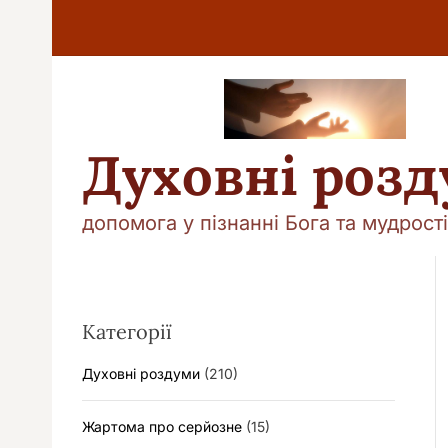
П
е
р
е
й
т
и
Духовні роз
д
о
в
допомога у пізнанні Бога та мудрості
м
і
с
т
у
Категорії
Духовні роздуми
(210)
Жартома про серйозне
(15)