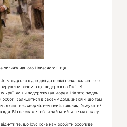
ве обличʼя нашого Небесного Отця.
 мандрівка від неділі до неділі почалась від того
ми вирушили разом в цю подорож по Галілеї.
у краї, як він подорожував морем і багато людей і
 роботі, залишитися в своєму домі, знаючи, що там
им, яким ти є: хворий, немічний, грішник, біснуватий.
авжди. Він не скаже тобі: я зайнятий, я не маю часу.
.
 відчути те, що Ісус хоче нам зробити особливе