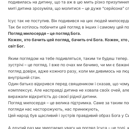
подивилась на дитину, що та аж в цю мить різко призупинила
миті дитина зрозуміла, що молитися – це дуже “серйозна” сп
Ісус так не поступив. Він подивився на цих людей милосер
Так би хотілось побачити цей погляд в інших і самому цей 
Погляд милосердя – це погляд Бога.
Кожен, хто бачить цей погляд, бачить очі Бога. Кожен, хто
світ Бог.
Яким поглядом на тебе подивляться, таким ти будеш тепер
зустрічі – це погляд. І вже по очах ми бачимо, чи ми є бажан
погляд довіри, адже кожного разу, коли ми дивимось на люд
внутрішній стан.
Один батько відкрився перед священиком і сказав, що чомус
комплексує. Але насправді дитина не ховала своїх очей, але 
виражали відкритість до своєї рідної дитини.
Погляд милосердя – це велика підтримка. Саме за таким по
погляди нас насторожують, нас принижують,
Цей народ був щасливий і зустрів правдивий образ Бога у С
А другий раз ми звертаємо увагу на погляд Ісуса – це тоді, 