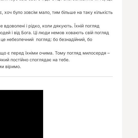
 є, хоч було зовсім мало, тим більше на таку кількість
 вдоволені і рідко, коли дякують. Їхній погляд
дей і від Бога. Ці люди немов ховають свій погляд
 це небезпечний погляд: бо безнадійний, бо
 що є перед їхніми очима. Тому погляд милосердя –
який постійно споглядає на тебе.
ми віримо.