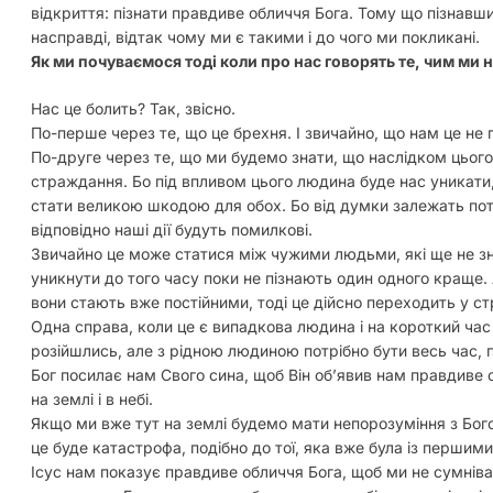
відкриття: пізнати правдиве обличчя Бога. Тому що пізнавши
насправді, відтак чому ми є такими і до чого ми покликані.
Як ми почуваємося тоді коли про нас говорять те, чим ми н
Нас це болить? Так, звісно.
По-перше через те, що це брехня. І звичайно, що нам це не 
По-друге через те, що ми будемо знати, що наслідком цього
страждання. Бо під впливом цього людина буде нас уникати,
стати великою шкодою для обох. Бо від думки залежать пот
відповідно наші дії будуть помилкові.
Звичайно це може статися між чужими людьми, які ще не з
уникнути до того часу поки не пізнають один одного краще.
вони стають вже постійними, тоді це дійсно переходить у с
Одна справа, коли це є випадкова людина і на короткий час 
розійшлись, але з рідною людиною потрібно бути весь час, 
Бог посилає нам Свого сина, щоб Він обʼявив нам правдиве о
на землі і в небі.
Якщо ми вже тут на землі будемо мати непорозуміння з Богом
це буде катастрофа, подібно до тої, яка вже була із першим
Ісус нам показує правдиве обличчя Бога, щоб ми не сумнівал