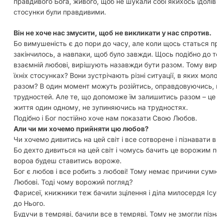
правдивого Бога, живого, щоб не шукали собі якихось ідолі
стосунки були правдивими.
Він не хоче нас змусити, щоб не викликати у нас спротив.
Бо вимушеність є до пори до часу, але коли щось статься пр
закінчилось, а навпаки, щоб було завжди. Щось подібно до т
взаємній любові, вирішують назавжди бути разом. Тому ви
їхніх стосунках? Вони зустрічають різні ситуації, в яких мо
разом? В один момент можуть розійтись, оправдовуючись, щ
трудностей. Але те, що допоможе їм залишитись разом – це 
життя один одному, не зупиняючись на трудностях.
Подібно і Бог постійно хоче нам показати Свою Любов.
Али чи ми хочемо прийняти цю любов?
Чи хочемо дивитись на цей світ і все сотворене і пізнавати
Бо дехто дивиться на цей світ і чомусь бачить це ворожим п
вороа будеш ставитись вороже.
Бог є любов і все робить з любові! Тому немає причини сумні
Любові. Тоді чому ворожий погляд?
Фарисеї, книжники теж бачили зцілення і діла милосердя Іс
до Нього.
Будучи в темряві, бачили все в темряві. Тому не змогли пізн