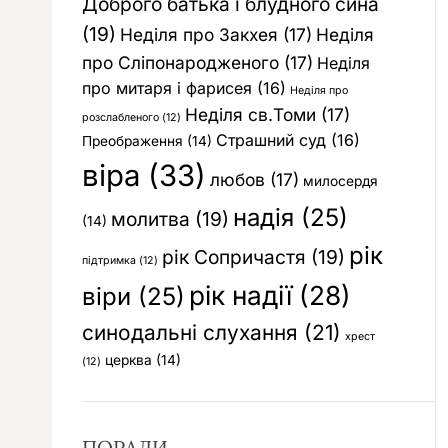
Доброго батька і блудного сина
(19)
Неділя про Закхея
(17)
Неділя
про Сліпонародженого
(17)
Неділя
про митаря і фарисея
(16)
Неділя про
Неділя св.Томи
(17)
розслабленого
(12)
Страшний суд
(16)
Преображення
(14)
віра
(33)
любов
(17)
милосердя
надія
(25)
молитва
(19)
(14)
рік
рік Сопричастя
(19)
підтримка
(12)
рік надії
(28)
віри
(25)
синодальні слухання
(21)
хрест
церква
(14)
(12)
ПОРАДИ