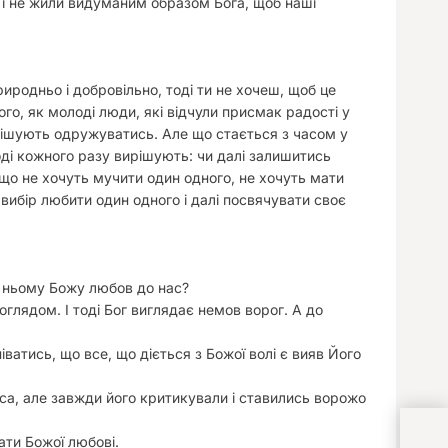
в і не жили видуманим образом Бога, щоб наші
иродньо і добровільно, тоді ти не хочеш, щоб це
ого, як молоді люди, які відчули присмак радості у
рішують одружуватись. Але що стається з часом у
лоді кожного разу вирішують: чи далі залишитись
о не хочуть мучити один одного, не хочуть мати
вибір любити один одного і далі посвячувати своє
 в ньому Божу любов до нас?
оглядом. І тоді Бог виглядає немов ворог. А до
ватись, що все, що діється з Божої волі є вияв Його
уса, але завжди його критикували і ставились ворожо
Вони
ати Божої любові.