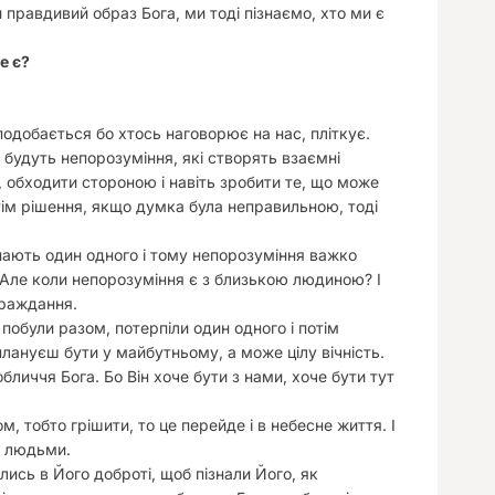
 правдивий образ Бога, ми тоді пізнаємо, хто ми є
е є?
подобається бо хтось наговорює на нас, пліткує.
 будуть непорозуміння, які створять взаємні
 обходити стороною і навіть зробити те, що може
ім рішення, якщо думка була неправильною, тоді
нають один одного і тому непорозуміння важко
 Але коли непорозуміння є з близькою людиною? І
траждання.
побули разом, потерпіли один одного і потім
плануєш бути у майбутньому, а може цілу вічність.
бличчя Бога. Бо Він хоче бути з нами, хоче бути тут
, тобто грішити, то це перейде і в небесне життя. І
и людьми.
ись в Його доброті, щоб пізнали Його, як