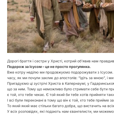
Дорогі браття і сестри у Христі, котрий обʼявив нам правди
Подорож за Ісусом – це не просто прогулянка.
Вже котру неділю ми продовжуємо подорожувати з Ісусом. Ця
часу, як ми почули заклик до апостолів: “Ідіть за мною”, і 
Пригадуємо ці зустрічі Христа в Капернаумі, у Гадаринськом
що за ним. Тому що неможливо було стримати себе бути при
є той, хто тебе чекає. Є той який би тебе хотів прийняти так
І всі були переконані в тому що він є той, хто тебе прийме з
То який який має стільки багато добра, що вистачить на всіх
У всіх розповідях, які подають нам євангелисти, ми можемо