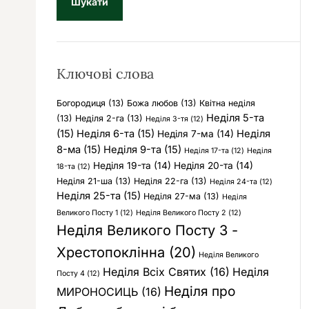
у
к
:
Ключові слова
Богородиця
(13)
Божа любов
(13)
Квітна неділя
Неділя 5-та
(13)
Неділя 2-га
(13)
Неділя 3-тя
(12)
(15)
Неділя 6-та
(15)
Неділя
Неділя 7-ма
(14)
8-ма
(15)
Неділя 9-та
(15)
Неділя 17-та
(12)
Неділя
Неділя 19-та
(14)
Неділя 20-та
(14)
18-та
(12)
Неділя 21-ша
(13)
Неділя 22-га
(13)
Неділя 24-та
(12)
Неділя 25-та
(15)
Неділя 27-ма
(13)
Неділя
Великого Посту 1
(12)
Неділя Великого Посту 2
(12)
Неділя Великого Посту 3 -
Хрестопоклінна
(20)
Неділя Великого
Неділя Всіх Святих
(16)
Неділя
Посту 4
(12)
Неділя про
МИРОНОСИЦЬ
(16)