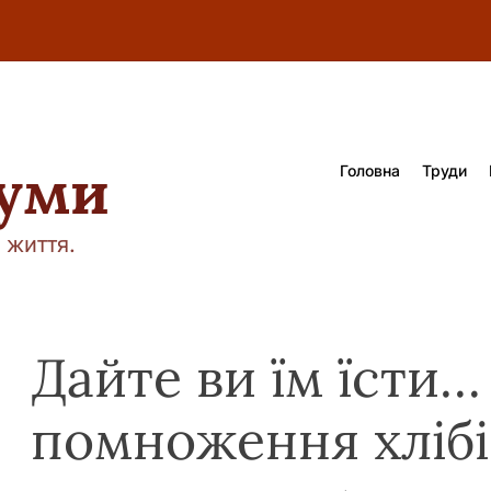
думи
Головна
Труди
 життя.
Дайте ви їм їсти…
помноження хлібів