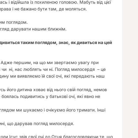
сь і відійшла із похиленою головою. Мабуть від цієї
рава і не бажано бути там, де моляться.
дим поглядом.
погляд дарувати нашим ближнім.
 дивиться таким поглядом, знає, як дивиться на цей
. Адже першим, на що ми звертаємо увагу при
і чи ні, нас люблять чи ні. Погляд милосердя – це
ину ми виявляємо їй свої очі, які передають наш
ь його дитина ховає від нього свій погляд, немов
боялась подивитись у батькові очі, які явно не
глядом ми шукаємо і очікуємо його тримати. Інші
ині, що дарував погляд милосердя.
коли Ісус звів свої очі до Отця благословляючи те, що