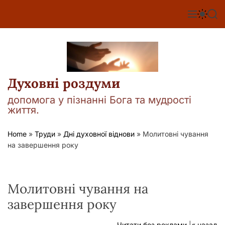
П
е
М
П
П
е
е
о
р
н
р
ш
е
ю
е
у
й
м
к
т
и
к
и
а
Духовні роздуми
д
ч
о
к
допомога у пізнанні Бога та мудрості
о
в
життя.
л
м
ь
і
о
Home
»
Труди
»
Дні духовної віднови
»
Молитовні чування
р
с
на завершення року
о
т
в
у
о
г
о
Молитовні чування на
р
е
завершення року
ж
и
м
Читати без реклами
|
« назад