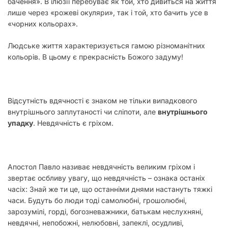
бачення». В ілюзії перебуває як той, хто дивиться на життя
лише через «рожеві окуляри», так і той, хто бачить усе в
«чорних кольорах».
Людське життя характеризується гамою різноманітних
кольорів. В цьому є прекрасність Божого задуму!
Відсутність вдячності є знаком не тільки випадкового
внутрішнього заплутаності чи сліпоти, але
внутрішнього
упадку
. Невдячність є гріхом.
Апостол Павло називає невдячність великим гріхом і
звертає осбливу увагу, що невдячність – ознака останіх
часіх:
Знай же ти це, що останніми днями настануть тяжкі
часи.
Будуть бо люди тоді самолюбні, грошолюбні,
зарозумілі, горді, богозневажники, батькам неслухняні,
невдячні, непобожні,
нелюбовні, запеклі, осудливі,