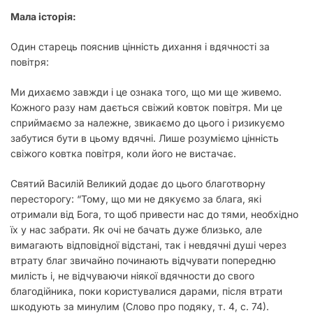
Мала історія:
Один старець пояснив цінність дихання і вдячності за
повітря:
Ми дихаємо завжди і це ознака того, що ми ще живемо.
Кожного разу нам дається свіжий ковток повітря. Ми це
сприймаємо за належне, звикаємо до цього і ризикуємо
забутися бути в цьому вдячні. Лише розуміємо цінність
свіжого ковтка повітря, коли його не вистачає.
Святий Василій Великий додає до цього благотворну
пересторогу: “Тому, що ми не дякуємо за блага, які
отримали від Бога, то щоб привести нас до тями, необхідно
їх у нас забрати. Як очі не бачать дуже близько, але
вимагають відповідної від­стані, так і невдячні душі через
втрату благ звичайно починають відчувати попередню
милість і, не відчуваючи ніякої вдячности до свого
благодійника, поки користувалися дарами, після втрати
шкодують за минулим (Слово про подяку, т. 4, с. 74).