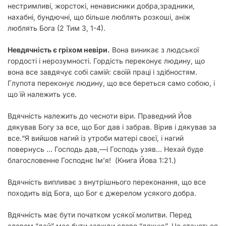
нестримливі, жорстокі, ненависники добра,зрадники,
нахабні, бундючні, що більше люблять розкоші, аніж
люблять Бога
(2 Тим 3, 1-4).
Невдячність є гріхом невіри.
Вона виникає з людської
гордості і нерозумності. Гордість переконує людину, що
вона все завдячує собі самій: своїй праці і здібностям.
Глупота переконує людину, що все береться само собою, і
що їй належить усе.
Вдячність належить до чесноти віри. Праведний Йов
дякував Богу за все, що Бог дав і забрав. Вірив і дякував за
все.“Я вийшов нагий із утроби матері своєї, і нагий
повернусь … Господь дав,—і Господь узяв… Нехай буде
благословенне Господнє Ім’я! (Книга Йова 1:21.)
Вдячність випливає з внутрішнього переконання, що все
походить від Бога, що Бог є джерелом усякого добра.
Вдячність має бути початком усякої молитви. Перед
словом “дай” має бути завжди слово “дякую”. Це станеться