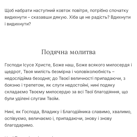
Щоб набрати наступний ковток повітря, потрібно спочатку
видихнути – сказавши дякую. Хіба це не радість? Вдихнути
і видихнути?
Подячна молитва
Господи Ісусе Христе, Боже наш, Боже всякого милосердя і
щедрот, Твоя милість безмірна і чоловіколюбність –
недослідйма безодня; до Твоєї величності припадаючи, з
боязню і трепетом, як слуги недостойні, нині подяку
складаємо Твоєму милосердю за всі Твої благодіяння, що
були уділені слугам Твоїм.
Нині, як Господа, Владику і Благодійника славимо, хвалимо,
оспівуємо, величаємо і, припадаючи, знову і знову
благодаримо.