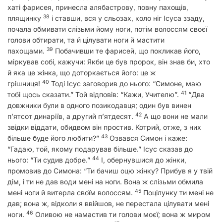
хаті фарисея, принесла алябастрову, повну пахощів,
38
плящинку
і ставши, вся у сльозах, коло ніг Ісуса ззаду,
почала обмивати слізьми йому ноги, потім волоссям своєї
голови обтирати, та й цілувати ноги й мастити
39
пахощами.
Побачивши те фарисей, що покликав його,
міркував собі, кажучи: Якби це був пророк, він знав би, хто
й яка це жінка, що доторкається його: це ж
40
грішниця!
Тоді Ісус заговорив до нього: “Симоне, маю
41
тобі щось сказати.” Той відповів: “Кажи, Учителю”.
“Два
довжники були в одного позикодавця; один був винен
42
п’ятсот динаріїв, а другий п’ятдесят.
А що вони не мали
звідки віддати, обидвом він простив. Котрий, отже, з них
43
більше буде його любити?”
Озвався Симон і каже:
“Гадаю, той, якому подарував більше.” Ісус сказав до
44
нього: “Ти судив добре.”
І, обернувшися до жінки,
промовив до Симона: “Ти бачиш оцю жінку? Прибув я у твій
дім, і ти не дав води мені на ноги. Вона ж слізьми обмила
45
мені ноги й витерла своїм волоссям.
Поцілунку ти мені не
дав; вона ж, відколи я ввійшов, не перестала цілувати мені
46
ноги.
Оливою не намастив ти голови моєї; вона ж миром