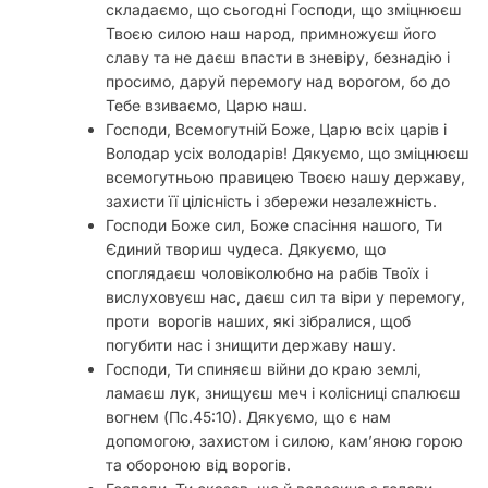
складаємо, що сьогодні Господи, що зміцнюєш
Твоєю силою наш народ, примножуєш його
славу та не даєш впасти в зневіру, безнадію і
просимо, даруй перемогу над ворогом, бо до
Тебе взиваємо, Царю наш.
Господи, Всемогутній Боже, Царю всіх царів і
Володар усіх володарів! Дякуємо, що зміцнюєш
всемогутньою правицею Твоєю нашу державу,
захисти її цілісність і збережи незалежність.
Господи Боже сил, Боже спасiння нашого, Ти
Єдиний твориш чудеса. Дякуємо, що
споглядаєш чоловiколюбно на рабiв Твоїх i
вислуховуєш нас, даєш сил та віри у перемогу,
проти ворогів наших, які зiбралися, щоб
погубити нас i знищити державу нашу.
Господи, Ти спиняєш війни до краю землі,
ламаєш лук, знищуєш меч і колісниці спалюєш
вогнем (Пс.45:10). Дякуємо, що є нам
допомогою, захистом і силою, кам’яною горою
та обороною від ворогів.