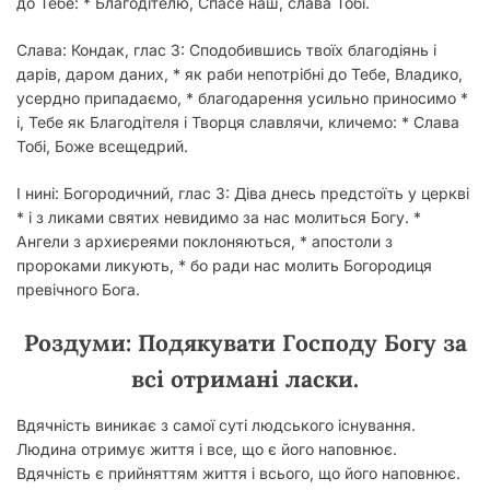
до Тебе: * Благодітелю, Спасе наш, слава Тобі.
Слава:
Кондак, глас 3:
Сподобившись твоїх благодіянь і
дарів, даром даних, * як раби непотрібні до Тебе, Владико,
усердно припадаємо, * благодарення усильно приносимо *
і, Тебе як Благодітеля і Творця славлячи, кличемо: * Слава
Тобі, Боже всещедрий.
І нині:
Богородичний, глас 3:
Діва днесь предстоїть у церкві
* і з ликами святих невидимо за нас молиться Богу. *
Ангели з архиєреями поклоняються, * апостоли з
пророками ликують, * бо ради нас молить Богородиця
превічного Бога.
Роздуми:
Подякувати Господу Богу за
всі отримані ласки.
Вдячність виникає з самої суті людського існування.
Людина отримує життя і все, що є його наповнює.
Вдячність є прийняттям життя і всього, що його наповнює.