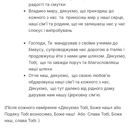
радості та смутки
Владико миру, дякуємо, що приходиш до
кожного з нас та приносиш мир у наші серця,
наші сім’ї та родини, що не залишаєш нас у час
спокус і випробувань
Господи, Ти мандрував з своїми учнями до
Емаусу, супроводжував нас дорогою в Італію і
продовжуєш йти з нами цим шляхом. Дякуємо,
Тобі, що ти завжди поруч та благословляєш
наші шляхи.
Отче наш, дякуємо, що своєю любов’ю
обдаровуєш наші сім’ї та кожного з нас.
Дякуємо, що тут далеко від рідного дому
дарував нам нашу Церковну сім’ю.
(Після кожного намірення «Дякуємо Тобі, Боже наш» або
Подяку Тобі возносимо, Боже наш! Або Слава Тобі, Боже
наш, слава Тобі. )