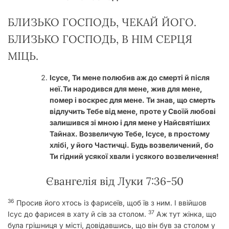
БЛИЗЬКО ГОСПОДЬ, ЧЕКАЙ ЙОГО.
БЛИЗЬКО ГОСПОДЬ, В НІМ СЕРЦЯ
МІЦЬ.
Ісусе, Ти мене полюбив аж до смерті й після
неї.Ти народився для мене, жив для мене,
помер і воскрес для мене. Ти знав, що смерть
відлучить Тебе від мене, проте у Своїй любові
залишився зі мною і для мене у Найсвятіших
Тайнах. Возвеличую Тебе, Ісусе, в простому
хлібі, у його Частичці. Будь возвеличений, бо
Ти гідний усякої хвали і усякого возвеличення!
Євангелія від Луки 7:36-50
36
Просив його хтось із фарисеїв, щоб їв з ним. І ввійшов
37
Ісус до фарисея в хату й сів за столом.
Аж тут жінка, що
була грішниця у місті, довідавшись, що він був за столом у