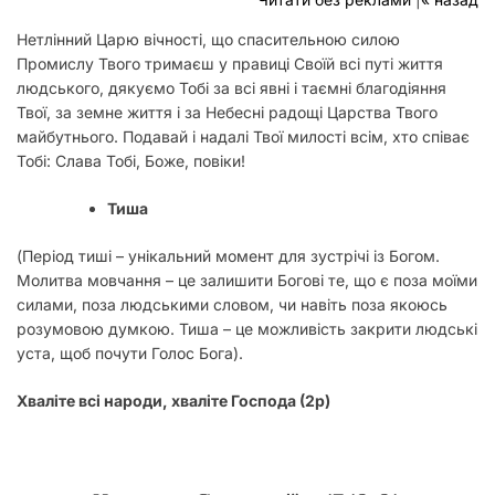
у
Нетлінний Царю вічності, що спасительною силою
Промислу Твого тримаєш у правиці Своїй всі путі життя
людського, дякуємо Тобі за всі явні і таємні благодіяння
Твої, за земне життя і за Небесні радощі Царства Твого
майбутнього. Подавай і надалі Твої милості всім, хто співає
Тобі: Слава Тобі, Боже, повіки!
Тиша
(
Період тиші – унікальний момент для зустрічі із Богом.
Молитва мовчання – це залишити Богові те, що є поза моїми
силами, поза людськими словом, чи навіть поза якоюсь
розумовою думкою. Тиша – це можливість закрити людські
уста, щоб почути Голос Бога).
Хваліте всі народи, хваліте Господа (2р)