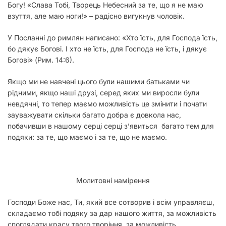
Богу! «Слава Тобі, Творець Небесний за те, що я не маю
взуття, але маю ноги!» – радісно вигукнув чоловік.
У Посланні до римлян написано: «Хто їсть, для Господа їсть,
бо дякує Богові. І хто не їсть, для Господа не їсть, і дякує
Богові» (Рим. 14:6).
Якщо ми не навчені цього були нашими батьками чи
рідними, якщо наші друзі, серед яких ми виросли були
невдячні, то тепер маємо можливість це змінити і почати
зауважувати скільки багато добра є довкола нас,
побачивши в нашому серці серці з’явиться багато тем для
подяки: за те, що маємо і за те, що не маємо.
Молитовні намірення
Господи Боже нас, Ти, який все сотворив і всім управляєш,
складаємо тобі подяку за дар нашого життя, за можливість
споглядати красу твого творіння, за можливість