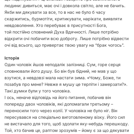
людини: дивиться, має очі і довкола світло, але не бачить.
Якби ми дякувати за все, то в нас не було б часу
скаржитись, бурмотіти, критикувати, нарікати, виявляти
невдоволення. Хто перебуває в присутності Бога,
той постійно сповнений Духа Вдячності. Лише потрібно
відкрити очі побачити всю доброту. Лише потрібно відвести
очі від всього, що привертає твою увагу на “брак чогось”.
Історія
Один чоловік йшов неподалік залізниці. Сум, горе серця
сповнювали його душу. Бо він був бідний, не мав у що
взутися, а невдовзі мала настати зима. «Чому, Боже, ти
позабув про мене? Невже я мушу це терпіти і замерзати?».
Такі думки були у того чоловіка.
І ось, неначе відповідь на його питання, побачив він
попереду двох чоловіків, які допомагали третьому –
переносили того через колії. У чоловіка не було ніг. Він
пересувався на спеціально виготовленому візку. Його сил
не вистачало для того, щоб здолати яку-небудь перешкоду.
Той, хто бачив це, раптом зрозумів – йому є за що дякувати