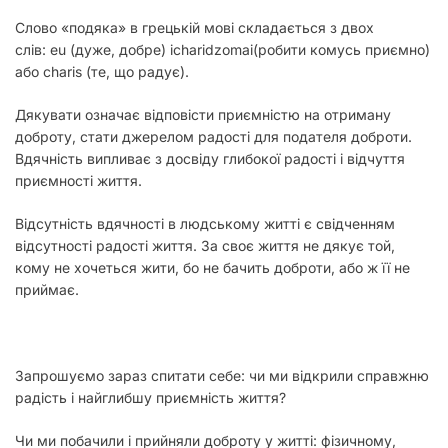
Слово «подяка» в грецькій мові складається з двох
слів:
eu
(дуже, добре) і
charidzomai
(робити комусь приємно)
або
charis
(те, що радує).
Дякувати означає відповісти приємністю на отриману
доброту, стати джерелом радості для подателя доброти.
Вдячність випливає з досвіду глибокої радості і відчуття
приємності життя.
Відсутність вдячності в людському житті є свідченням
відсутності радості життя. За своє життя не дякує той,
кому не хочеться жити, бо не бачить доброти, або ж її не
приймає.
Запрошуємо зараз спитати себе: чи ми відкрили справжню
радість і найглибшу приємність життя?
Чи ми побачили і прийняли доброту у житті: фізичному,