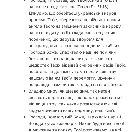
Господи, Ти сказав, що й волосина з голови
нашої не впаде без волі Твоєї (Лк.21:18).
Дякуємо, що оберігаєш український народ,
просимо Тебе, збережи наше військо, пошли
ангела Твого на зміцнення захисників народу
нашого,подяку тобі складаємо за зцілених
поранених, що даруєш здоров’я для
постраждалих та потішаєш родини загиблих.
Господи Боже, Спасителю наш, не пом’яни
беззаконь i неправд наших, але в милостi i
щедротах Твоїх вiдвiдай смиренних рабiв Твоїх,
повстань на допомогу нам i подай воїнству
нашому з iм’ям Твоїм перемогти. Зруйнуй
неправеднi намiри тих, хто йде на нас вiйною.
Владико миру, як щезає дим, так нехай
щезають вороги нашi, i як порох розсипається
вiд лиця вiтру, так нехай розвiються їхнi злi
задуми знищити нашу державу, наші сім’ї.
Господи, Всемогутній Боже, Царю всіх царів і
Володар усіх володарів! Нехай буде воля твоя!
А ми славу та подяку Тобі розсилаємо, за всі