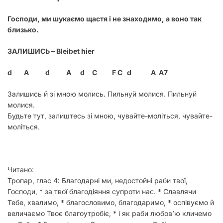
Господи, ми шукаємо щастя і не знаходимо, а воно так
близько.
ЗАЛИШИСЬ –
Bleibet hier
d A d A d C F C d A A7
Залишись й зі мною молись. Пильнуй молися. Пильнуй
молися.
Будьте тут, залиштесь зі мною, чувайте-моліться, чувайте-
моліться.
Читано:
Тропар, глас 4:
Благодарні ми, недостойні раби твої,
Господи, * за твої благодіяння супроти нас. * Славлячи
Тебе, хвалимо, * благословимо, благодаримо, * оспівуємо й
величаємо Твоє благоутробіє, * і як раби любов’ю кличемо