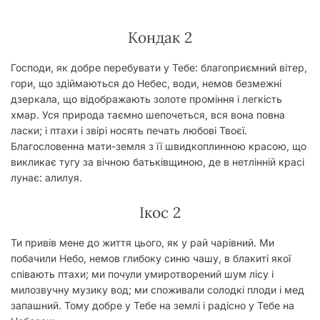
Кондак 2
Господи, як добре перебувати у Тебе: благоприємний вітер,
гори, що здіймаються до Небес, води, немов безмежні
дзеркала, що відоб­ражають золоте проміння і легкість
хмар. Уся природа таємно шепочеться, вся вона повна
ласки; і птахи і звірі носять печать любові Твоєї.
Благословенна мати-земля з її швидкоплинною красою, що
викликає тугу за вічною батьків­щиною, де в нетлінній красі
лунає: алилуя.
Ікос 2
Ти привів мене до життя цього, як у рай чарів­ний. Ми
побачили Небо, немов глибоку синю чашу, в блакиті якої
співають птахи; ми почули умиро­творений шум лісу і
милозвучну музику вод; ми споживали солодкі плоди і мед
запашний. Тому добре у Тебе на землі і радісно у Тебе на