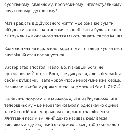
суспільному, сімейному, професійному, інтелектуальному,
почуттєвому і духовному?
Мати радість від Духовного життя – це означає зуміти
об’єднати всі інші частини життя, щоб життя було в повноті!
«Струменів» людського життя мають давати світло іншим.
Коли людина не відкриває радості життя і не дякує за це, її
внутрішній стан погіршується.
Застеріагає апостол Павло:
Бо, пізнавши Бога, не
прославляли Його, як Бога, і не дякували, але знікчемніли
своїми думками, і запаморочилось нерозумне їхнє серце.
Називаючи себе мудрими, вони потуманіли
(Рим 1, 21-22).
Не бачити доброту ні в минулому, ні в майбутньому, ні в
теперішньому – це небезпечно! Біблія однозначно оцінює
такий спосіб життя проявом людського засліплення.
Життєвий песимізм, який дехто називає реалізмом,
випливає з відчаю, який є формою ілюзії, тобто «поганого