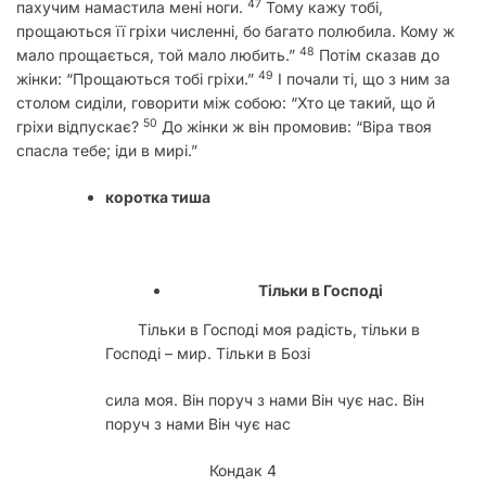
47
пахучим намастила мені ноги.
Тому кажу тобі,
прощаються її гріхи численні, бо багато полюбила. Кому ж
48
мало прощається, той мало любить.”
Потім сказав до
49
жінки: “Прощаються тобі гріхи.”
І почали ті, що з ним за
столом сиділи, говорити між собою: “Хто це такий, що й
50
гріхи відпускає?
До жінки ж він промовив: “Віра твоя
спасла тебе; іди в мирі.”
коротка тиша
Тільки в Господі
Тільки в Господі моя радість, тільки в
Господі – мир. Тільки в Бозі
сила моя. Він поруч з нами Він чує нас. Він
поруч з нами Він чує нас
Кондак 4