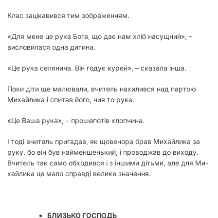
Клас зацікавився тим зображенням.
«Для мене це рука Бога, що дає нам хліб насущний», –
висловилася одна дитина.
«Це рука селянина. Він годує курей», – сказала інша.
Поки діти ще малювали, вчитель нахилився над партою
Михайлика і спитав його, чия то рука.
«Це Ваша рука», – прошепотів хлопчина.
І тоді вчитель пригадав, як щовечора брав Михайлика за
руку, бо він був найменшенький, і проводжав до виходу.
Вчитель так само обходився і з іншими дітьми, але для Ми­
хайлика це мало справді велике значення.
БЛИЗЬКО ГОСПОДЬ