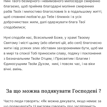
Нині Твого безмірного і невимовного милосердя смиренно
благаємо, щоб прийняв благодарні моління смиренних
рабів Твоїх і милостиво благословив їх в подальшому житті,
щоб сповнені любов’ю до Тебе і ближніх і в усіх
доброчинствах жили, далі одержувати блага Твої
сподобилися;
Нуні сподоби нас, Всесильний Боже, у храмі Твоєму
Святому і місті цьому (або обителі цій, або селі) благочесно
жити і від усяких злих обставин захороненими бути, щоб ми
в мирі та спокої Тобі приносили славу, подяку і поклонення
з Безначальним Твоїм Отцем, і Пресвятим і Благим і
Єдиносущним Твоїм Духом, нині, і повсяк час, і на віки
вічні. амінь.
За що можна подякувати Господеві ?
Часто люди говорять: «Як можна дякувати, якщо немає за
що подякувати?» Ці вислови говорять про засліпленість