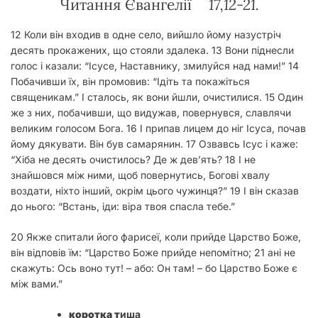
Читання Євангелії
17,12-
2
1.
12 Коли він входив в одне село, вийшло йому назустріч
десять прокажених, що стояли здалека. 13 Вони піднесли
голос і казали: “Ісусе, Наставнику, змилуйся над нами!” 14
Побачивши їх, він промовив: “Ідіть та покажіться
священикам.” І сталось, як вони йшли, очистилися. 15 Один
же з них, побачивши, що видужав, повернувся, славлячи
великим голосом Бога. 16 І припав лицем до ніг Ісуса, почав
йому дякувати. Він був самарянин. 17 Озвавсь Ісус і каже:
“Хіба не десять очистилось? Де ж дев’ять? 18 І не
знайшовся між ними, щоб повернутись, Богові хвалу
воздати, ніхто інший, окрім цього чужинця?” 19 І він сказав
до нього: “Встань, іди: віра твоя спасла тебе.”
20 Якже спитали його фарисеї, коли прийде Царство Боже,
він відповів їм: “Царство Боже прийде непомітно; 21 ані не
скажуть: Ось воно тут! – або: Он там! – бо Царство Боже є
між вами.”
коротка т
иша