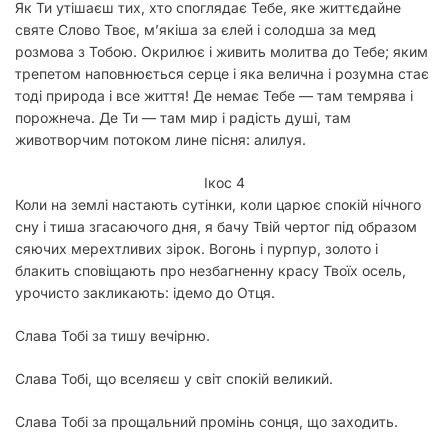
Як Ти утішаєш тих, хто споглядає Тебе, яке життєдайне
святе Слово Твоє, м’якіша за єлей і солодша за мед
розмова з Тобою. Окрилює і жи­вить молитва до Тебе; яким
трепетом наповню­ється серце і яка велична і розумна стає
тоді при­рода і все життя! Де немає Тебе — там темрява і
порожнеча. Де Ти — там мир і радість душі, там
животворчим потоком лине пісня: алилуя.
Ікос 4
Коли на землі настають сутінки, коли царює спокій нічного
сну і тиша згасаючого дня, я бачу Твій чертог під образом
сяючих мерехт­ливих зірок. Вогонь і пурпур, золото і
блакить сповіщають про незбагненну красу Твоїх осель,
урочисто закликають: ідемо до Отця.
Слава Тобі за тишу вечірню.
Слава Тобі, що вселяєш у світ спокій великий.
Слава Тобі за прощальний промінь сонця, що заходить.