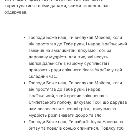
користуватися твоїми дарами, якими ти щедро нас
обдарував.
Господи Боже наш, Ти вислухав Мойсея, коли
він простягав до Тебе руки, і народ ізраїльський
зміцнив на амаликитян, дякуємо Тобі, за
даровану мудрість для тих, які несуть
відповідальність в нашому суспільстві і
працюють ради спільного блага України у цей
складний час.
Господи Боже наш, Ти вислухав Мойсея, коли
він простягав до Тебе руки, і народ
ізраїльський, який просив звільнення з
Єгипетського полону, дякуємо Тобі, що дарував
нам визволення з неволі гріха, дякуємо за
мудрість розпізнавати добро та зло.
Господи Боже наш, Ти озброїв Ісуса Навина на
битву та повелів сонцю спинитися. Подяку тобі