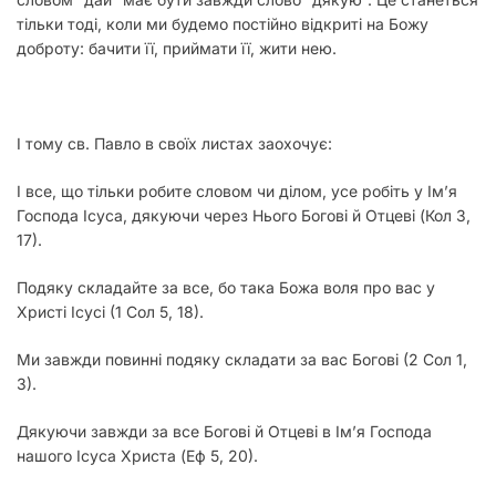
тільки тоді, коли ми будемо постійно відкриті на Божу
доброту: бачити її, приймати її, жити нею.
І тому св. Павло в своїх листах заохочує:
І все, що тільки робите словом чи ділом, усе робіть у Ім’я
Господа Ісуса, дякуючи через Нього Богові й Отцеві
(Кол 3,
17).
Подяку складайте за все, бо така Божа воля про вас у
Христі Ісусі
(1 Сол 5, 18).
Ми завжди повинні подяку складати за вас Богові
(2 Сол 1,
3).
Дякуючи завжди за все Богові й Отцеві в Ім’я Господа
нашого Ісуса Христа
(Еф 5, 20).