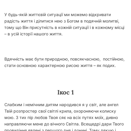
У будь-якій життєвій ситуації ми можемо відкривати
радість життя і ділитися нею з Богом в подячній молитві,
тому що Він присутність в кожній ситуації і в кожному місці
– в усій історії нашого життя.
Вдячність має бути природною, повсякчасною, постійною,
стати основною характерною рисою життя – як подих.
Ікос 1
Слабким і немічним дитям народився я у світ, але ангел
Твій розпростер свої світлі крила, охороняючи колиску
мою. З тих пір любов Твоя сяє на всіх путях моїх, дивно
направляючи мене до вічного Світла. Всещедрі дари Твого
прови­діння явлені з першого дня і донині. Тому дя­кую і