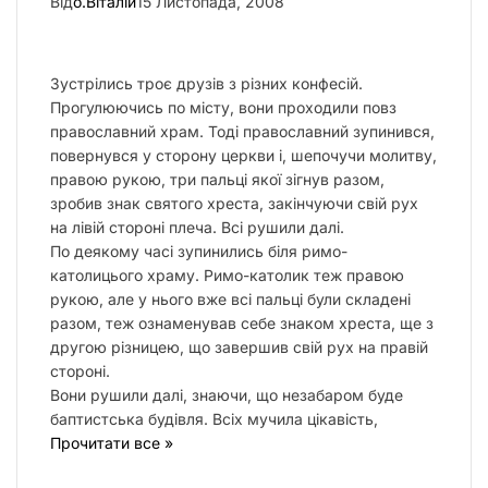
Від
о.Віталій
15 Листопада, 2008
Зустрілись троє друзів з різних конфесій.
Прогулюючись по місту, вони проходили повз
православний храм. Тоді православний зупинився,
повернувся у сторону церкви і, шепочучи молитву,
правою рукою, три пальці якої зігнув разом,
зробив знак святого хреста, закінчуючи свій рух
на лівій стороні плеча. Всі рушили далі.
По деякому часі зупинились біля римо-
католицього храму. Римо-католик теж правою
рукою, але у нього вже всі пальці були складені
разом, теж ознаменував себе знаком хреста, ще з
другою різницею, що завершив свій рух на правій
стороні.
Вони рушили далі, знаючи, що незабаром буде
баптистська будівля. Всіх мучила цікавість,
Прочитати все »