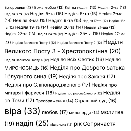
Богородиця
(13)
Божа любов
(13)
Квітна неділя
(13)
Неділя 2-га
(13)
Неділя 5-та
(15)
Неділя 6-та
(15)
Неділя 7-ма
Неділя 3-тя
(12)
Неділя 8-ма
(15)
Неділя 9-та
(15)
(14)
Неділя 17-та
(12)
Неділя 18-
Неділя 19-та
(14)
Неділя 20-та
(14)
Неділя 21-ша
(13)
та
(12)
Неділя 25-та
(15)
Неділя 22-га
(13)
Неділя 27-ма
Неділя 24-та
(12)
Неділя
(13)
Неділя Великого Посту 1
(12)
Неділя Великого Посту 2
(12)
Великого Посту 3 - Хрестопоклінна
(20)
Неділя Всіх Святих
(16)
Неділя
Неділя Великого Посту 4
(12)
Неділя про Доброго батька
МИРОНОСИЦЬ
(16)
і блудного сина
(19)
Неділя про Закхея
(17)
Неділя про Сліпонародженого
(17)
Неділя про
Неділя
митаря і фарисея
(16)
Неділя про розслабленого
(12)
св.Томи
(17)
Страшний суд
(16)
Преображення
(14)
віра
(33)
молитва
любов
(17)
милосердя
(14)
надія
(25)
(19)
рік Сопричастя
підтримка
(12)