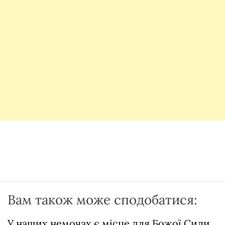
Вам також може сподобатися:
У наших немочах є місце для Божої Сили