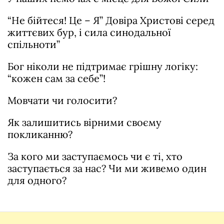
“Не бійтеся! Це – Я” Довіра Христові серед
життєвих бур, і сила синодальної
спільноти”
Бог ніколи не підтримає грішну логіку:
“кожен сам за себе”!
Мовчати чи голосити?
Як залишитись вірними своєму
покликанню?
За кого ми заступаємось чи є ті, хто
заступається за нас? Чи ми живемо один
для одного?