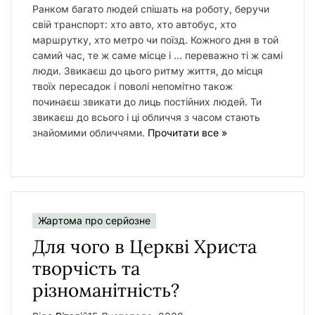
Ранком багато людей спішать на роботу, беручи
свій транспорт: хто авто, хто автобус, хто
маршрутку, хто метро чи поїзд. Кожного дня в той
самий час, те ж саме місце і … переважно ті ж самі
люди. Звикаєш до цього ритму життя, до місця
твоїх пересадок і поволі непомітно також
починаєш звикати до лиць постійних людей. Ти
звикаєш до всього і ці обличчя з часом стають
знайомими обличчями.
Прочитати все »
Жартома про серйозне
Для чого в Церкві Христа
творчість та
різноманітність?