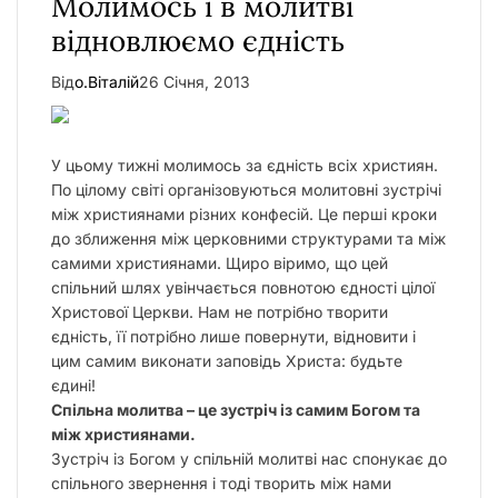
Молимось і в молитві
у
відновлюємо єдність
Від
о.Віталій
26 Січня, 2013
У цьому тижні молимось за єдність всіх християн.
По цілому світі організовуються молитовні зустрічі
між християнами різних конфесій. Це перші кроки
до зближення між церковними структурами та між
самими християнами. Щиро віримо, що цей
спільний шлях увінчається повнотою єдності цілої
Христової Церкви. Нам не потрібно творити
єдність, її потрібно лише повернути, відновити і
цим самим виконати заповідь Христа: будьте
єдині!
Спільна молитва – це зустріч із самим Богом та
між християнами.
Зустріч із Богом у спільній молитві нас спонукає до
спільного звернення і тоді творить між нами