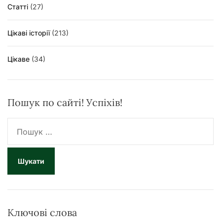
Статті
(27)
Цікаві історії
(213)
Цікаве
(34)
Пошук по сайті! Успіхів!
П
о
ш
у
к
:
Ключові слова