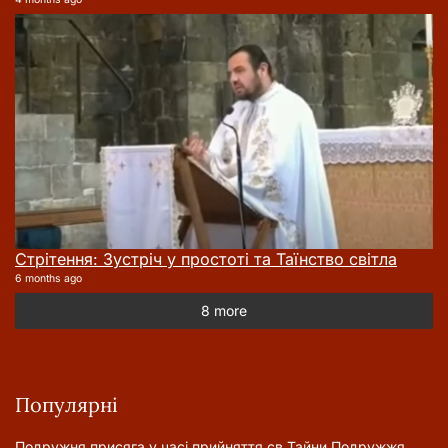
Стрітення: Зустріч у простоті та Таїнство світла
6 months ago
8 more
Популярні
Подружня присягa у часі прийняття cв.Тайни Подружжя