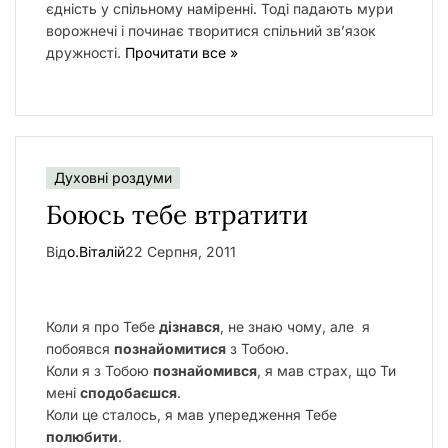
єдність у спільному наміренні. Тоді падають мури
ворожнечі і починає творитися спільний зв’язок
дружності.
Прочитати все »
Духовні роздуми
Боюсь тебе втратити
Від
о.Віталій
22 Серпня, 2011
Коли я про Тебе
дізнався
, не знаю чому, але я
побоявся
познайомитися
з Тобою.
Коли я з Тобою
познайомився
, я мав страх, що Ти
мені
сподобаєшся
.
Коли це сталось, я мав упередження Тебе
полюбити
.