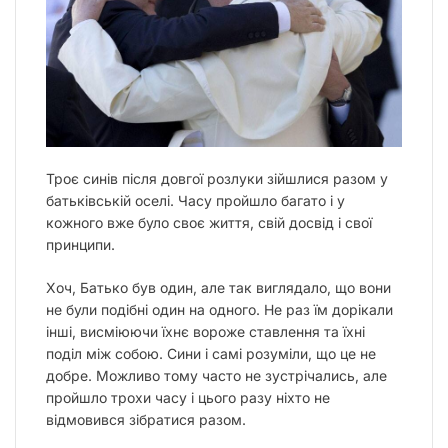
Троє синів після довгої розлуки зійшлися разом у
батьківській оселі. Часу пройшло багато і у
кожного вже було своє життя, свій досвід і свої
принципи.
Хоч, Батько був один, але так виглядало, що вони
не були подібні один на одного. Не раз їм дорікали
інші, висміюючи їхнє вороже ставлення та їхні
поділ між собою. Сини і самі розуміли, що це не
добре. Можливо тому часто не зустрічались, але
пройшло трохи часу і цього разу ніхто не
відмовився зібратися разом.