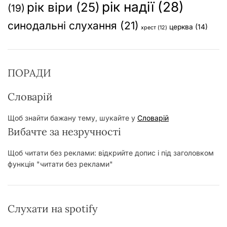
рік надії
(28)
рік віри
(25)
(19)
синодальні слухання
(21)
церква
(14)
хрест
(12)
ПОРАДИ
Словарій
Щоб знайти бажану тему, шукайте у
Словарій
Вибачте за незручності
Щоб читати без реклами: відкрийте допис і під заголовком
функція "читати без реклами"
Слухати на spotify