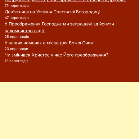
79 переглядів
Дев’ятниця на Успіння Пресвятої Богородиці
47 переглядів
У Преображення Господнє ми запрошені здійснити
паломництво надії
25 переглядів
У наших немочах є місце для Божої Сили
23 перегляди
Чи змінився Христос у час Його преображення?
12 переглядів