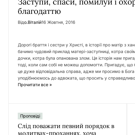
Заступи, спаси, помилуй і охо
благодаттю
Від
о.Віталій
16 Жовтня, 2016
Дорогі браття і сестри у Христі, в історії про матір з х
бачимо чудовий приклад матері-заступниці, котра свої
дочки, котра була опанована злом. Ця історія нам приг
тоді, коли сам собі не можеш допомогти. Пригадує, що
це дуже відповідальна справа, адже ми просимо в Бога 
уподібнюємось до адвоката, що просить у справедливог
Прочитати все »
Проповіді
Слід поважати певний порядок в
молитвах-проханнях, хоча