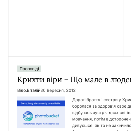
Проповіді
Крихти віри – Що мале в людс
Від
о.Віталій
30 Вересня, 2012
Дорогі браття і сестри у Хри
боролася за здоров’я своє 
відбулась зустріч двох світі
мовчання, потім відстороненн
дивуєшся: як то не закінчил