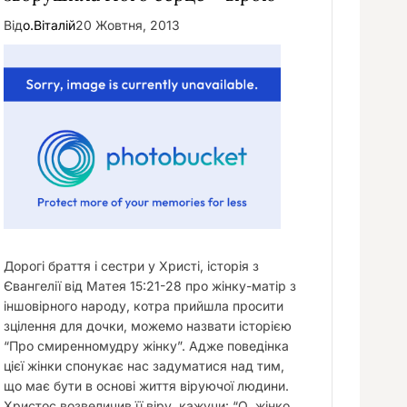
Від
о.Віталій
20 Жовтня, 2013
Дорогі браття і сестри у Христі, історія з
Євангелії від Матея 15:21-28 про жінку-матір з
іншовірного народу, котра прийшла просити
зцілення для дочки, можемо назвати історією
“Про смиренномудру жінку”. Адже поведінка
цієї жінки спонукає нас задуматися над тим,
що має бути в основі життя віруючої людини.
Христос возвеличив її віру, кажучи: “О, жінко,