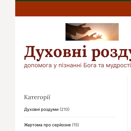
П
е
р
е
й
т
и
Духовні роз
д
о
в
допомога у пізнанні Бога та мудрості
м
і
с
т
у
Категорії
Духовні роздуми
(210)
Жартома про серйозне
(15)