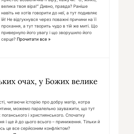
велика твоя віра!” Дивно, правда? Раніше
навіть не хотів говорити до неї, а тут подивляє
їй! Не відгукнувся через поважні причини на її
прохання, а тут творить чудо в тій же миті. Що
привернуло його увагу і що зворушило його
серце?
Прочитати все »
ьких очах, у Божих велике
сті, читаючи історію про добру матір, котра
дитини, можемо паралельно зауважити, що тут
в: поганського і християнського. Спочатку
я і ще й до цього всього – приниження. Тільки й
ось це все серйозним конфліктом?