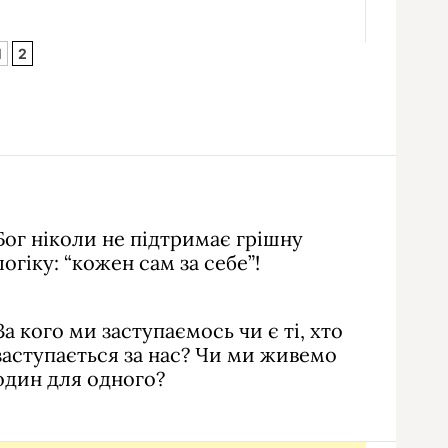
1
2
Бог ніколи не підтримає грішну
логіку: “кожен сам за себе”!
За кого ми заступаємось чи є ті, хто
заступається за нас? Чи ми живемо
один для одного?