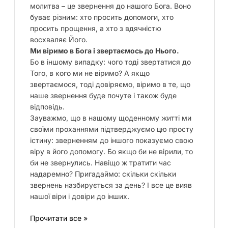
молитва – це звернення до нашого Бога. Воно
буває різним: хто просить допомоги, хто
просить прощення, а хто з вдячністю
восхваляє Його.
Ми віримо в Бога і звертаємось до Нього.
Бо в іншому випадку: чого тоді звертатися до
Того, в кого ми не віримо? А якщо
звертаємося, тоді довіряємо, віримо в те, що
наше звернення буде почуте і також буде
відповідь.
Зауважмо, що в нашому щоденному житті ми
своїми проханнями підтверджуємо цю просту
істину: зверненням до іншого показуємо свою
віру в його допомогу. Бо якщо би не вірили, то
би не звернулись. Навіщо ж тратити час
надаремно? Пригадаймо: скільки скільки
звернень назбирується за день? І все це вияв
нашої віри і довіри до інших.
Прочитати все »