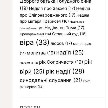
Доброго батька і блудного сина
(19)
Неділя про Закхея
(17)
Неділя
про Сліпонародженого
(17)
Неділя
про митаря і фарисея
(16)
Неділя про
Неділя св.Томи
(17)
розслабленого
(12)
Страшний суд
(16)
Преображення
(14)
віра
(33)
любов
(17)
милосердя
надія
(25)
молитва
(19)
(14)
рік
рік Сопричастя
(19)
підтримка
(12)
рік надії
(28)
віри
(25)
синодальні слухання
(21)
хрест
церква
(14)
(12)
ПОРАДИ