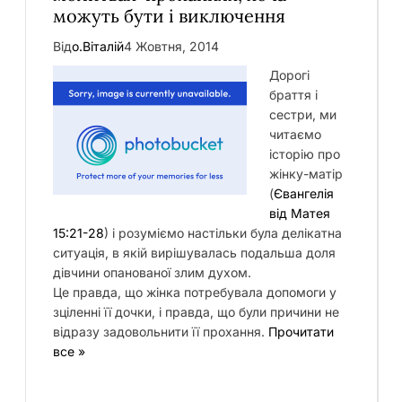
можуть бути і виключення
Від
о.Віталій
4 Жовтня, 2014
Дорогі
браття і
сестри, ми
читаємо
історію про
жінку-матір
(
Євангелія
від Матея
15:21-28
) і розуміємо настільки була делікатна
ситуація, в якій вирішувалась подальша доля
дівчини опанованої злим духом.
Це правда, що жінка потребувала допомоги у
зціленні її дочки, і правда, що були причини не
відразу задовольнити її прохання.
Прочитати
все »