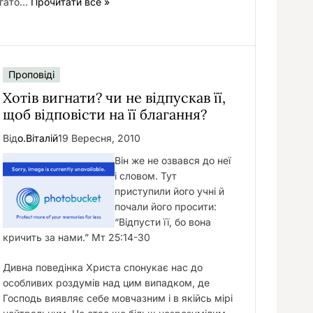
агато…
Прочитати все »
Проповіді
Хотів вигнати? чи не відпускав її,
щоб відповісти на її благання?
Від
о.Віталій
19 Вересня, 2010
Він же не озвався до неї
і словом. Тут
приступили його учні й
почали його просити:
“Відпусти її, бо вона
кричить за нами.” Мт 25:14-30
Дивна поведінка Христа спонукає нас до
особливих роздумів над цим випадком, де
Господь виявляє себе мовчазним і в якійсь мірі