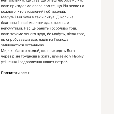
нейтральним. Це стає ще більш незрозумілим,
коли пригадаємо слова про те, що Він чекає на
кожного, хто втомлений і обтяжений.
Мабуть і ми були в такій ситуації, коли наші
благання і наші молитви здаються нам
непочутими. Нас це ранить і особливо тоді,
коли хочемо явного чуда, бо мабуть, після того,
як спробувавши все, надія на Господа
залишається останньою.
Ми, як і багато людей, що приходять Бога
через різні труднощі в житті, шукаємо у Ньому
утішення і задоволення наших потреб.
Прочитати все »