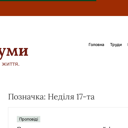
думи
Головна
Труди
 життя.
Позначка:
Неділя 17-та
Проповіді