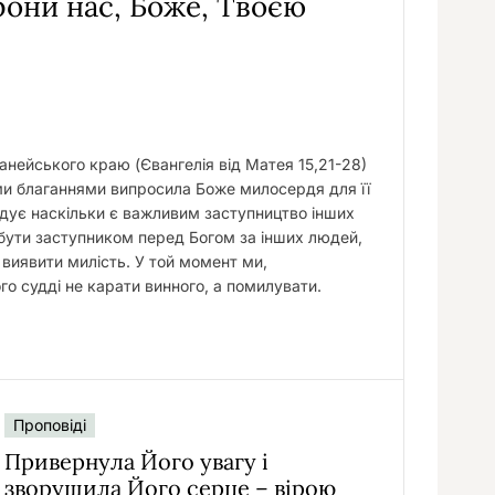
рони нас, Боже, Твоєю
у
ананейського краю (Євангелія від Матея 15,21-28)
ми благаннями випросила Боже милосердя для її
адує наскільки є важливим заступництво інших
 бути заступником перед Богом за інших людей,
виявити милість. У той момент ми,
о судді не карати винного, а помилувати.
Проповіді
Привернула Його увагу і
зворушила Його серце – вірою