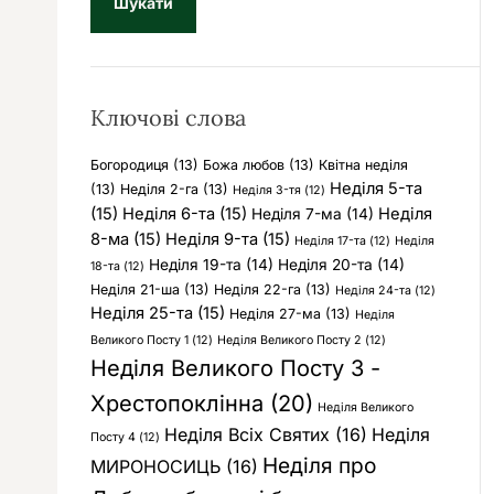
у
к
:
Ключові слова
Богородиця
(13)
Божа любов
(13)
Квітна неділя
Неділя 5-та
(13)
Неділя 2-га
(13)
Неділя 3-тя
(12)
(15)
Неділя 6-та
(15)
Неділя
Неділя 7-ма
(14)
8-ма
(15)
Неділя 9-та
(15)
Неділя 17-та
(12)
Неділя
Неділя 19-та
(14)
Неділя 20-та
(14)
18-та
(12)
Неділя 21-ша
(13)
Неділя 22-га
(13)
Неділя 24-та
(12)
Неділя 25-та
(15)
Неділя 27-ма
(13)
Неділя
Великого Посту 1
(12)
Неділя Великого Посту 2
(12)
Неділя Великого Посту 3 -
Хрестопоклінна
(20)
Неділя Великого
Неділя Всіх Святих
(16)
Неділя
Посту 4
(12)
Неділя про
МИРОНОСИЦЬ
(16)