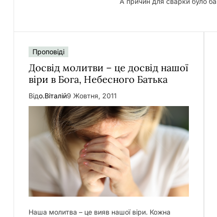
А причин для сварки було б
Проповіді
Досвід молитви – це досвід нашої
віри в Бога, Небесного Батька
Від
о.Віталій
9 Жовтня, 2011
Наша молитва – це вияв нашої віри. Кожна