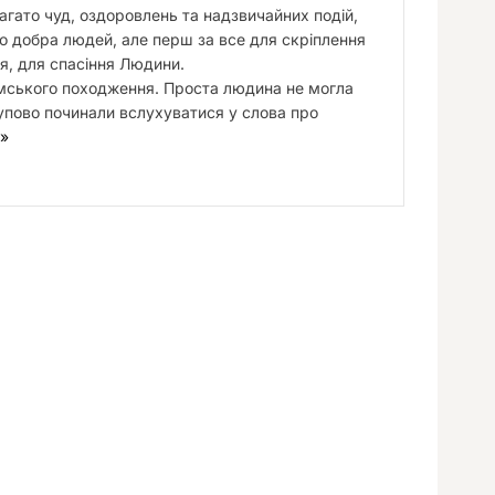
багато чуд, оздоровлень та надзвичайних подій,
го добра людей, але перш за все для скріплення
ія, для спасіння Людини.
земського походження. Проста людина не могла
тупово починали вслухуватися у слова про
 »