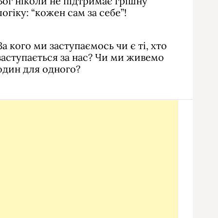
Бог ніколи не підтримає грішну
логіку: “кожен сам за себе”!
За кого ми заступаємось чи є ті, хто
заступається за нас? Чи ми живемо
один для одного?