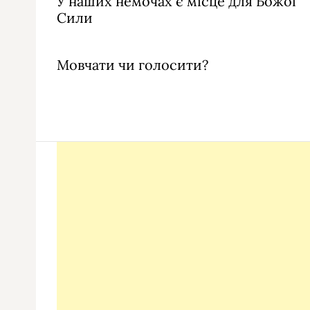
У наших немочах є місце для Божої
Сили
Мовчати чи голосити?