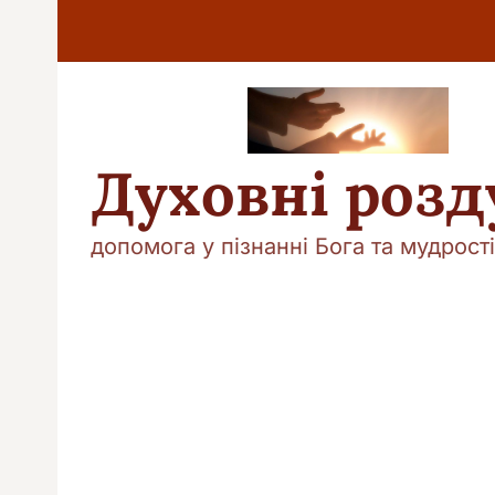
П
е
р
е
й
т
и
Духовні роз
д
о
в
допомога у пізнанні Бога та мудрості
м
і
с
т
у