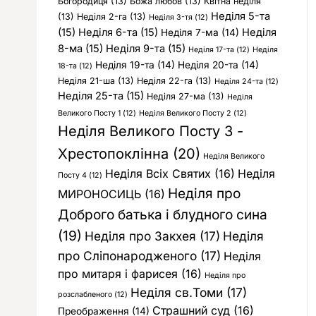
Богородиця
(13)
Божа любов
(13)
Квітна неділя
Неділя 5-та
(13)
Неділя 2-га
(13)
Неділя 3-тя
(12)
(15)
Неділя 6-та
(15)
Неділя
Неділя 7-ма
(14)
8-ма
(15)
Неділя 9-та
(15)
Неділя 17-та
(12)
Неділя
Неділя 19-та
(14)
Неділя 20-та
(14)
18-та
(12)
Неділя 21-ша
(13)
Неділя 22-га
(13)
Неділя 24-та
(12)
Неділя 25-та
(15)
Неділя 27-ма
(13)
Неділя
Великого Посту 1
(12)
Неділя Великого Посту 2
(12)
Неділя Великого Посту 3 -
Хрестопоклінна
(20)
Неділя Великого
Неділя Всіх Святих
(16)
Неділя
Посту 4
(12)
Неділя про
МИРОНОСИЦЬ
(16)
Доброго батька і блудного сина
(19)
Неділя про Закхея
(17)
Неділя
про Сліпонародженого
(17)
Неділя
про митаря і фарисея
(16)
Неділя про
Неділя св.Томи
(17)
розслабленого
(12)
Страшний суд
(16)
Преображення
(14)