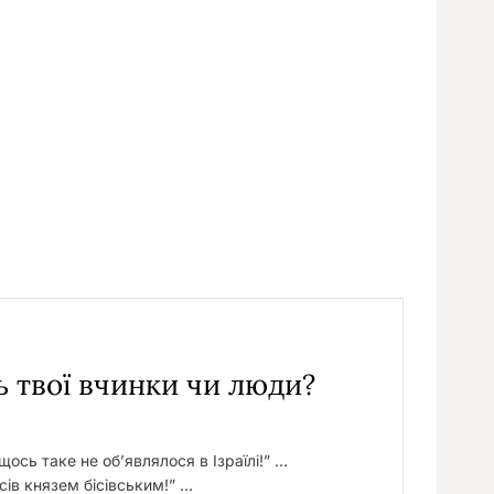
у
ь твої вчинки чи люди?
ось таке не об’являлося в Ізраїлі!” …
сів князем бісівським!” …