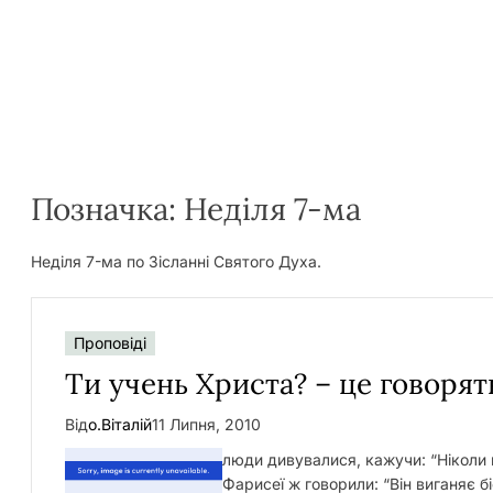
Позначка:
Неділя 7-ма
Неділя 7-ма по Зісланні Святого Духа.
Проповіді
Ти учень Христа? – це говорят
Від
о.Віталій
11 Липня, 2010
люди дивувалися, кажучи: “Ніколи щ
Фарисеї ж говорили: “Він виганяє бі