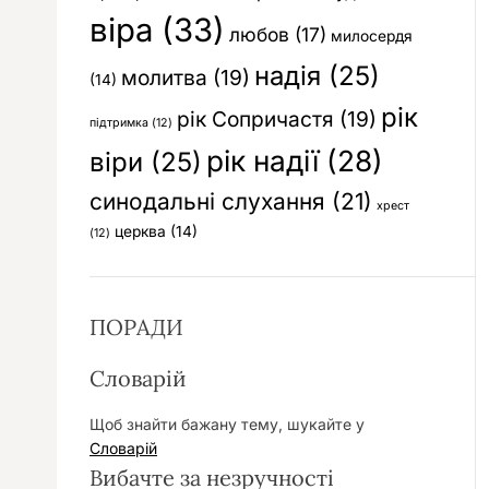
віра
(33)
любов
(17)
милосердя
надія
(25)
молитва
(19)
(14)
рік
рік Сопричастя
(19)
підтримка
(12)
рік надії
(28)
віри
(25)
синодальні слухання
(21)
хрест
церква
(14)
(12)
ПОРАДИ
Словарій
Щоб знайти бажану тему, шукайте у
Словарій
Вибачте за незручності