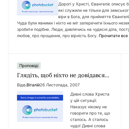
Дорогі у Христі, Євангеліє описує 
які служили не тільки для земсько
віри в Бога, для прийняття Євангел
Чуда були явними і ніхто не міг заперечити їхнього не
зробити подібне. Люди, дивлячись на чудесні діла, пос
любов, про прощення, про вірність Богу.
Прочитати все
Проповіді
Глядіть, щоб ніхто не довідався…
Від
о.Віталій
26 Листопада, 2007
Дивні слова Христа
у цій ситуації.
Наказує нікому не
говорити про те, що
сталось. А сталось
чудо! Дивні слова