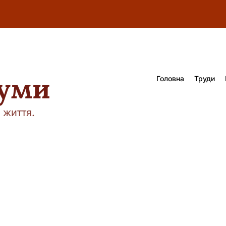
думи
Головна
Труди
 життя.