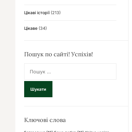
Цікаві історії
(213)
Цікаве
(34)
Пошук по сайті! Успіхів!
П
о
ш
у
к
:
Ключові слова