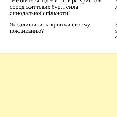
“Не бійтеся! Це – Я” Довіра Христові
серед життєвих бур, і сила
синодальної спільноти”
Як залишитись вірними своєму
покликанню?