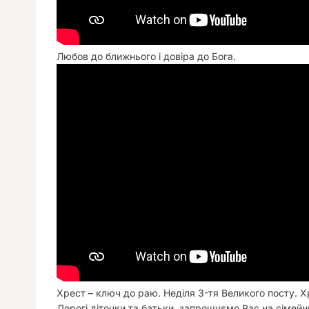
Любов до ближнього і довіра до Бога.
Хрест – ключ до раю. Неділя 3-тя Великого посту. 
Дорогі діточки та батьки, запрошуємо Вас на сімейн