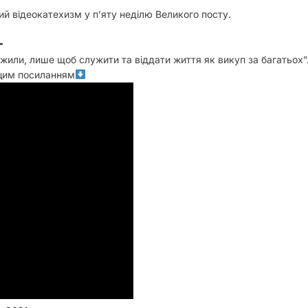
 відеокатехизм‍‍‍ у п’яту неділю Великого посту.
жили, лише щоб служити та віддати життя як викуп за багатьох”
 цим посиланням