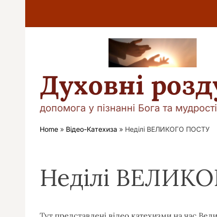
П
е
р
е
й
т
и
Духовні роз
д
о
в
допомога у пізнанні Бога та мудрості
м
і
Home
»
Відео-Катехиза
»
Неділі ВЕЛИКОГО ПОСТУ
с
т
у
Неділі ВЕЛИК
Тут представлені відео катехизми на час Велик