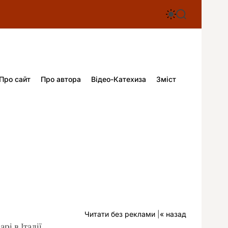
П
П
е
о
р
ш
е
у
м
к
и
к
а
Про сайт
Про автора
Відео-Катехиза
Зміст
ч
к
о
л
ь
о
р
о
в
о
г
о
р
е
ж
Читати без реклами
|
« назад
и
м
і в Італії.