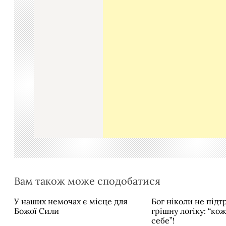
а
ц
і
я
з
а
п
и
с
і
в
Вам також може сподобатися
У наших немочах є місце для
Бог ніколи не під
Божої Сили
грішну логіку: “ко
себе”!