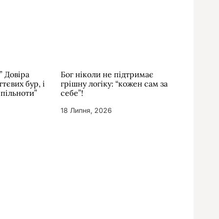
” Довіра
Бог ніколи не підтримає
тєвих бур, і
грішну логіку: “кожен сам за
спільноти”
себе”!
18 Липня, 2026