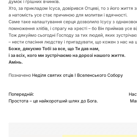
думок і грішних вчинків.
Хто, за прикладом Ісуса, довірився Отцеві, то з його життя 
а натомість усе стає причиною для молитви і вдячності.
Саме таке налаштування серця дозволило Ісусу з однаковою 
помноження хлібів, і спрагу на хресті – бо Він приймав усе ві
Тож дякуймо сьогодні Господу за тих людей, яких зустрічаємо,
– нести спасіння людству і пригадувати, що кожен з нас на 
Боже, дякуємо Тобі за все, що Ти дав нам,
і за всіх, кого ми зустрічаємо на дорозі нашого життя.
Амінь.
Позначено
Неділя святих отцiв I Вселенського Собору
Н
Попередній:
Нас
Простота – це найкоротший шлях до Бога.
Мам
а
в
і
г