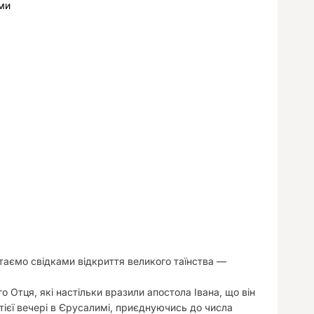
ми
у
 стаємо свідками відкриття великого таїнства —
о Отця, які настільки вразили апостола Івана, що він
тієї вечері в Єрусалимі, приєднуючись до числа