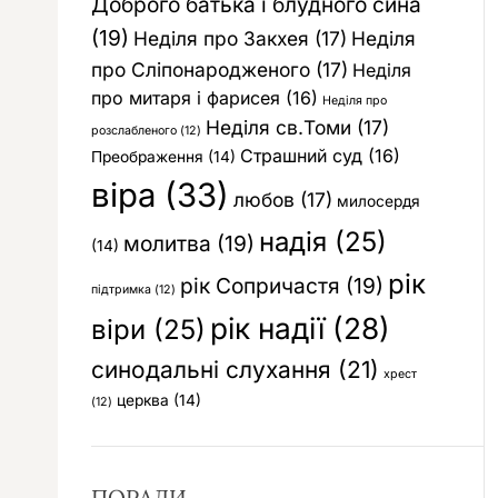
Доброго батька і блудного сина
(19)
Неділя про Закхея
(17)
Неділя
про Сліпонародженого
(17)
Неділя
про митаря і фарисея
(16)
Неділя про
Неділя св.Томи
(17)
розслабленого
(12)
Страшний суд
(16)
Преображення
(14)
віра
(33)
любов
(17)
милосердя
надія
(25)
молитва
(19)
(14)
рік
рік Сопричастя
(19)
підтримка
(12)
рік надії
(28)
віри
(25)
синодальні слухання
(21)
хрест
церква
(14)
(12)
ПОРАДИ