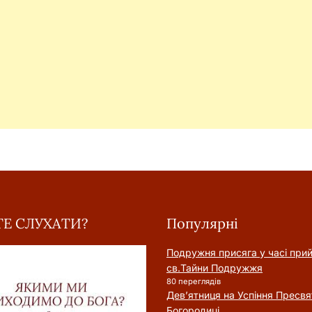
Е СЛУХАТИ?
Популярні
Подружня присягa у часі при
cв.Тайни Подружжя
80 переглядів
Дев’ятниця на Успіння Пресвя
Богородиці