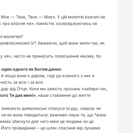
е Моє — Твоє, Твоє — Моє». У цій молитві взагалі не
ває про власне «я», повністю зосереджуючись на
ні молитви?
 *привласнюємо їх*, бажаючи, щоб вони жили так, як
у «я», часто не приносить полегшення нікому, бо
 один одного як Богом даних.
. А якщо вони є даром, тоді до кожного з них я
ість за всіх і за все.
х дар від Отця. Коли ми замість прохань «забери тих,
кого Ти дав мені»
, наше ставлення до життя
 зникають диявольські спокуси осуду, сварок чи
чи як вона поводиться; важливо лише те, що *вона
жмео збагнути для чого мені ця людина чи ця
і Його провидінню – це шлях спасіння від лукавих