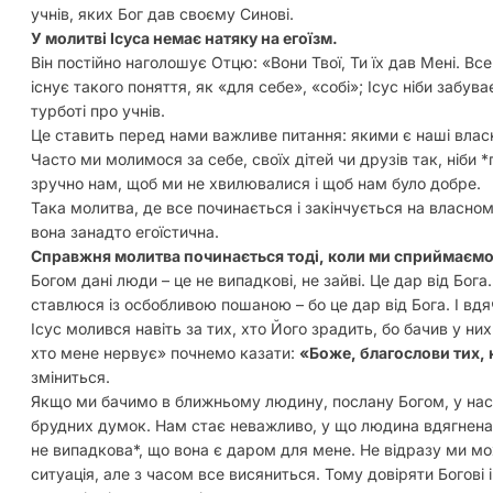
учнів, яких Бог дав своєму Синові.
У молитві Ісуса немає натяку на егоїзм.
Він постійно наголошує Отцю: «Вони Твої, Ти їх дав Мені. Вс
існує такого поняття, як «для себе», «собі»; Ісус ніби забу
турботі про учнів.
Це ставить перед нами важливе питання: якими є наші влас
Часто ми молимося за себе, своїх дітей чи друзів так, ніби
зручно нам, щоб ми не хвилювалися і щоб нам було добре.
Така молитва, де все починається і закінчується на власном
вона занадто егоїстична.
Справжня молитва починається тоді, коли ми сприймаємо
Богом дані люди – це не випадкові, не зайві. Це дар від Бога
ставлюся із осбобливою пошаною – бо це дар від Бога. І вдячн
Ісус молився навіть за тих, хто Його зрадить, бо бачив у ни
хто мене нервує» почнемо казати:
«Боже, благослови тих, 
зміниться.
Якщо ми бачимо в ближньому людину, послану Богом, у нас
брудних думок. Нам стає неважливо, у що людина вдягнена 
не випадкова*, що вона є даром для мене. Не відразу ми мо
ситуація, але з часом все висяниться. Тому довіряти Богові 