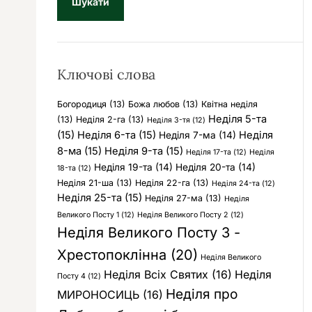
у
к
:
Ключові слова
Богородиця
(13)
Божа любов
(13)
Квітна неділя
Неділя 5-та
(13)
Неділя 2-га
(13)
Неділя 3-тя
(12)
(15)
Неділя 6-та
(15)
Неділя
Неділя 7-ма
(14)
8-ма
(15)
Неділя 9-та
(15)
Неділя 17-та
(12)
Неділя
Неділя 19-та
(14)
Неділя 20-та
(14)
18-та
(12)
Неділя 21-ша
(13)
Неділя 22-га
(13)
Неділя 24-та
(12)
Неділя 25-та
(15)
Неділя 27-ма
(13)
Неділя
Великого Посту 1
(12)
Неділя Великого Посту 2
(12)
Неділя Великого Посту 3 -
Хрестопоклінна
(20)
Неділя Великого
Неділя Всіх Святих
(16)
Неділя
Посту 4
(12)
Неділя про
МИРОНОСИЦЬ
(16)