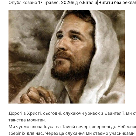
Опубліковано
17 Травня, 2026
від
о.Віталій
|
Читати без рекла
Дорогі в Христі, сьогодні, слухаючи уривок з Євангелії, ми
таїнства молитви.
Ми чуємо слова Ісуса на Тайній вечері, звернені до Небесног
зберіг їх для нас. Через це слухання ми стаємо учасниками 