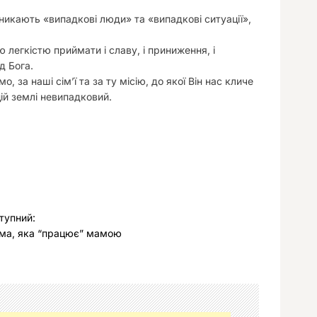
зникають «випадкові люди» та «випадкові ситуації»,
легкістю приймати і славу, і приниження, і
д Бога.
 за наші сім’ї та за ту місію, до якої Він нас кличе
цій землі невипадковий.
тупний:
а, яка “працює” мамою