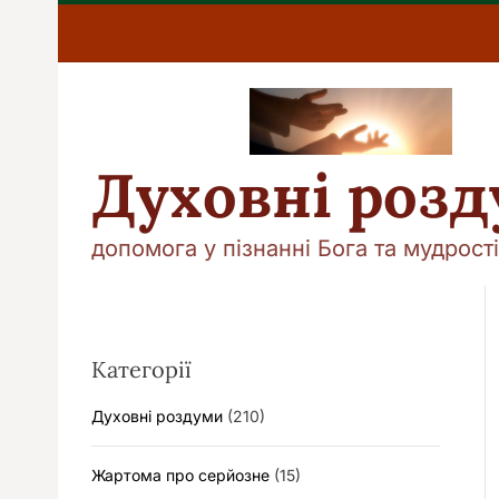
П
е
р
е
й
т
и
Духовні роз
д
о
в
допомога у пізнанні Бога та мудрості
м
і
с
т
у
Категорії
Духовні роздуми
(210)
Жартома про серйозне
(15)