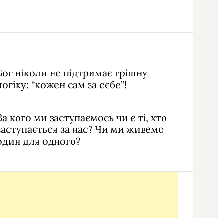
Бог ніколи не підтримає грішну
логіку: “кожен сам за себе”!
За кого ми заступаємось чи є ті, хто
заступається за нас? Чи ми живемо
один для одного?