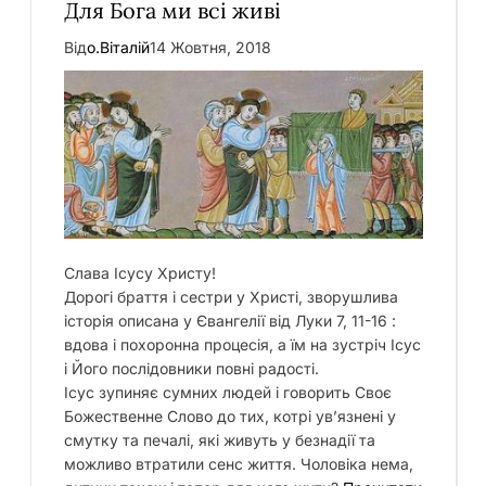
Для Бога ми всі живі
Від
о.Віталій
14 Жовтня, 2018
Слава Ісусу Христу!
Дорогі браття і сестри у Христі, зворушлива
історія описана у Євангелії від Луки 7, 11-16 :
вдова і похоронна процесія, а їм на зустріч Ісус
і Його послідовники повні радості.
Ісус зупиняє сумних людей і говорить Своє
Божественне Слово до тих, котрі ув’язнені у
смутку та печалі, які живуть у безнадії та
можливо втратили сенс життя. Чоловіка нема,