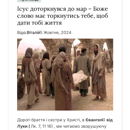
Ісус доторкнувся до мар – Боже
слово має торкнутись тебе, щоб
дати тобі життя
Від
о.Віталій
5 Жовтня, 2024
Дорогі браття і сестри у Христі, в
Євангелії від
Луки (
Лк. 7, 11 16) ,
ми читаємо зворушуючу