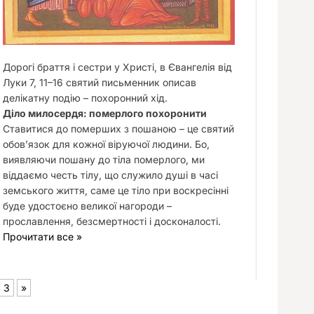
Дорогі браття і сестри у Христі, в Євангелія від
Луки 7, 11–16 святий письменник описав
делікатну подію – похоронний хід.
Діло милосердя: померлого похоронити
Ставитися до померших з пошаною – це святий
обов’язок для кожної віруючої людини. Бо,
виявляючи пошану до тіла померлого, ми
віддаємо честь тілу, що служило душі в часі
земського життя, саме це тіло при воскресінні
буде удостоєно великої нагороди –
прославлення, безсмертності і досконалості.
Прочитати все »
3
»