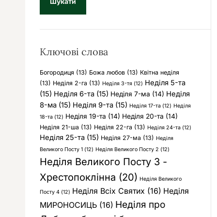
у
к
:
Ключові слова
Богородиця
(13)
Божа любов
(13)
Квітна неділя
Неділя 5-та
(13)
Неділя 2-га
(13)
Неділя 3-тя
(12)
(15)
Неділя 6-та
(15)
Неділя
Неділя 7-ма
(14)
8-ма
(15)
Неділя 9-та
(15)
Неділя 17-та
(12)
Неділя
Неділя 19-та
(14)
Неділя 20-та
(14)
18-та
(12)
Неділя 21-ша
(13)
Неділя 22-га
(13)
Неділя 24-та
(12)
Неділя 25-та
(15)
Неділя 27-ма
(13)
Неділя
Великого Посту 1
(12)
Неділя Великого Посту 2
(12)
Неділя Великого Посту 3 -
Хрестопоклінна
(20)
Неділя Великого
Неділя Всіх Святих
(16)
Неділя
Посту 4
(12)
Неділя про
МИРОНОСИЦЬ
(16)