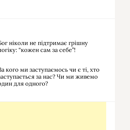
Бог ніколи не підтримає грішну
логіку: “кожен сам за себе”!
За кого ми заступаємось чи є ті, хто
заступається за нас? Чи ми живемо
один для одного?