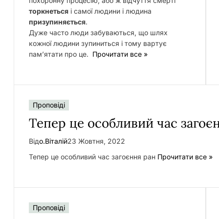
похоронну процесію, або ж відчуття смерті
торкнеться
і самої людини і людина
призупиняється
.
Дуже часто люди забуваються, що шлях
кожної людини зупиниться і тому вартує
пам’ятати про це.
Прочитати все »
Проповіді
Тепер це особливий час загоє
Від
о.Віталій
23 Жовтня, 2022
Тепер це особливий час загоєння ран
Прочитати все »
Проповіді