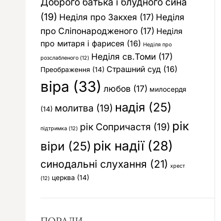
Доброго батька і блудного сина
(19)
Неділя про Закхея
(17)
Неділя
про Сліпонародженого
(17)
Неділя
про митаря і фарисея
(16)
Неділя про
Неділя св.Томи
(17)
розслабленого
(12)
Страшний суд
(16)
Преображення
(14)
віра
(33)
любов
(17)
милосердя
надія
(25)
молитва
(19)
(14)
рік
рік Сопричастя
(19)
підтримка
(12)
рік надії
(28)
віри
(25)
синодальні слухання
(21)
хрест
церква
(14)
(12)
ПОРАДИ