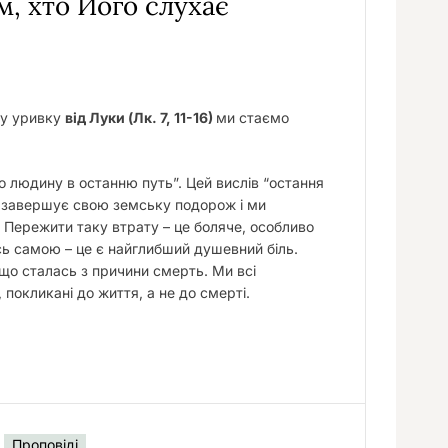
м, хто Його слухає
у
му уривку
від Луки (Лк. 7, 11-16)
ми стаємо
 людину в останню путь”. Цeй вислів “остання
 завершує свою земську подорож і ми
 Пережити таку втрату – це боляче, особливо
сь самою – це є найглибший душевний біль.
що сталась з причини смерть. Ми всі
 покликані до життя, а не до смерті.
Проповіді