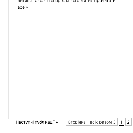
дитини також і тепер для кого жити?
Прочитати
все »
Наступні публікації »
Сторінка 1 всіх разом 3
1
2