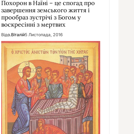
Похорон в Наїні – це спогад про
завершення земського життя і
прообраз зустрічі з Богом у
воскресінні з мертвих
Від
о.Віталій
5 Листопада, 2016