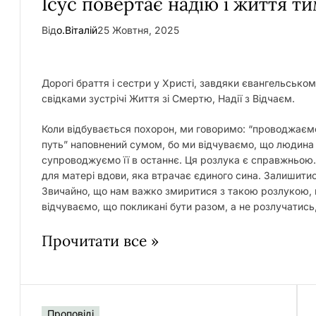
Ісус повертає надію і життя ти
Від
о.Віталій
25 Жовтня, 2025
Дорогі браття і сестри у Христі, завдяки євангельсько
свідками зустрічі Життя зі Смертю, Надії з Відчаєм.
Коли відбувається похорон, ми говоримо: “проводжаємо
путь” наповнений сумом, бо ми відчуваємо, що людина
супроводжуємо її в останнє. Ця розлука є справжньою.
для матері вдови, яка втрачає єдиного сина. Залишити
Звичайно, що нам важко змиритися з такою розлукою, 
відчуваємо, що покликані бути разом, а не розлучатись,
Прочитати все »
Проповіді