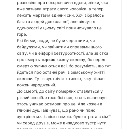
розповідь про похорон сина вдови, жінки, яка
вже зазнала втрати свого чоловіка, а тепер
лежить мертвим єдиний син. Хоч зібралось
багато людей довкола неї, але відчуття
одинокості у цьому світі примножувало це
горе.
Які би ми, люди, не були черствими, чи
байдужими, чи зайнятими справами цього
світу, чи в ейфорії безтурботності, але звістка
про смерть
торкає
кожну людину, бо перед
смертю зупиняються всі, бо розуміють, що тут
йдеться про останні речі в земському житті
людини. Тут є зустріч із істиною, яку пізнає
кожен народжений.
До смерті, до світу померлих ставляться у
різний спосіб: хтось боїться, хтось вшановує,
хтось уникає розмови про це. Але кожен в
глибині душі відчуває, що рано чи пізно
зустрінеться із цією темою: буде втрата в сім’ї
чи серед друзів, може випадково зустрінути