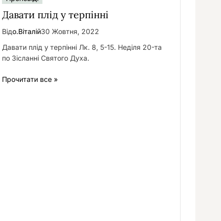
Давати плід у терпінні
Від
о.Віталій
30 Жовтня, 2022
Давати плід у терпінні Лк. 8, 5-15. Неділя 20-та
по Зісланні Святого Духа.
Прочитати все »