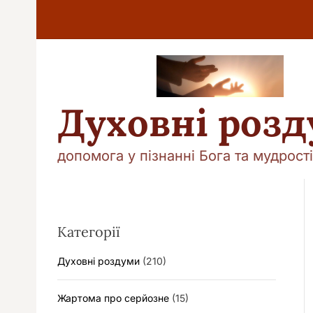
П
е
р
е
й
т
и
Духовні роз
д
о
в
допомога у пізнанні Бога та мудрості
м
і
с
т
у
Категорії
Духовні роздуми
(210)
Жартома про серйозне
(15)