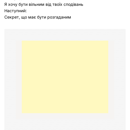
Я хочу бути вільним від твоїх сподівань
а
Наступний:
в
Cекрет, що мaє бути розгaдaним
і
г
а
ц
і
я
з
а
п
и
с