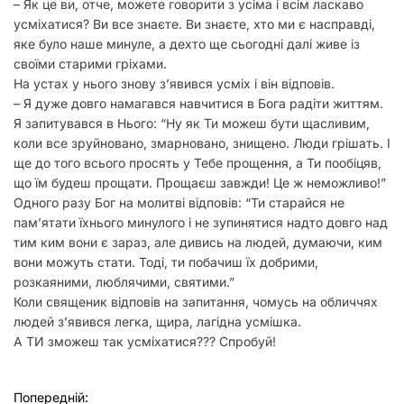
– Як це ви, отче, можете говорити з усіма і всім ласкаво
у
усміхатися? Ви все знаєте. Ви знаєте, хто ми є насправді,
яке було наше минуле, а дехто ще сьогодні далі живе із
своїми старими гріхами.
На устах у нього знову з’явився усміх і він відповів.
– Я дуже довго намагався навчитися в Бога радіти життям.
Я запитувався в Нього: “Ну як Ти можеш бути щасливим,
коли все зруйновано, змарновано, знищено. Люди грішать. І
ще до того всього просять у Тебе прощення, а Ти пообіцяв,
що їм будеш прощати. Прощаєш завжди! Це ж неможливо!”
Одного разу Бог на молитві відповів: “Ти старайся не
пам’ятати їхнього минулого і не зупинятися надто довго над
тим ким вони є зараз, але дивись на людей, думаючи, ким
вони можуть стати. Тоді, ти побачиш їх добрими,
розкаяними, люблячими, святими.”
Коли священик відповів на запитання, чомусь на обличчях
людей з’явився легка, щира, лагідна усмішка.
А ТИ зможеш так усміхатися??? Спробуй!
Н
Попередній: