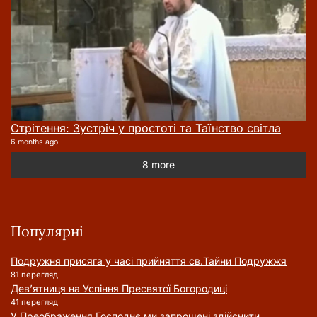
Стрітення: Зустріч у простоті та Таїнство світла
6 months ago
8 more
Популярні
Подружня присягa у часі прийняття cв.Тайни Подружжя
81 перегляд
Дев’ятниця на Успіння Пресвятої Богородиці
41 перегляд
У Преображення Господнє ми запрошені здійснити