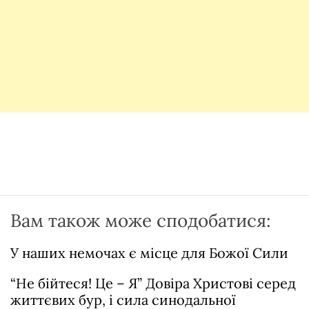
Вам також може сподобатися:
У наших немочах є місце для Божої Сили
“Не бійтеся! Це – Я” Довіра Христові серед
життєвих бур, і сила синодальної