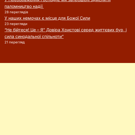
паломництво надії
28 переглядів
У наших немочах є місце для Божої Сили
23 перегляди
“Не бійтеся! Це – Я” Довіра Христові серед життєвих бур, і
сила синодальної спільноти”
21 перегляд