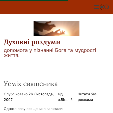
П
е
М
П
П
е
е
о
р
н
р
ш
е
ю
е
у
й
м
к
т
и
к
и
а
Духовні роздуми
д
ч
о
к
допомога у пізнанні Бога та мудрості
о
в
життя.
л
м
ь
і
о
р
с
о
т
в
у
Усміх священика
о
г
о
Опубліковано
26 Листопада,
від
Читати без
р
|
е
2007
о.Віталій
реклами
ж
и
Одного разу священика запитали:
м