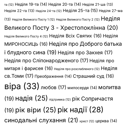
Неділя 19-та
(14)
Неділя 20-та
(14)
Неділя 21-ша
(13)
та
(12)
Неділя 25-та
(15)
Неділя 22-га
(13)
Неділя 27-ма
Неділя 24-та
(12)
Неділя
(13)
Неділя Великого Посту 1
(12)
Неділя Великого Посту 2
(12)
Великого Посту 3 - Хрестопоклінна
(20)
Неділя Всіх Святих
(16)
Неділя
Неділя Великого Посту 4
(12)
Неділя про Доброго батька
МИРОНОСИЦЬ
(16)
і блудного сина
(19)
Неділя про Закхея
(17)
Неділя про Сліпонародженого
(17)
Неділя про
Неділя
митаря і фарисея
(16)
Неділя про розслабленого
(12)
св.Томи
(17)
Страшний суд
(16)
Преображення
(14)
віра
(33)
молитва
любов
(17)
милосердя
(14)
надія
(25)
(19)
рік Сопричастя
підтримка
(12)
рік надії
(28)
рік віри
(25)
(19)
синодальні слухання
(21)
церква
(14)
хрест
(12)