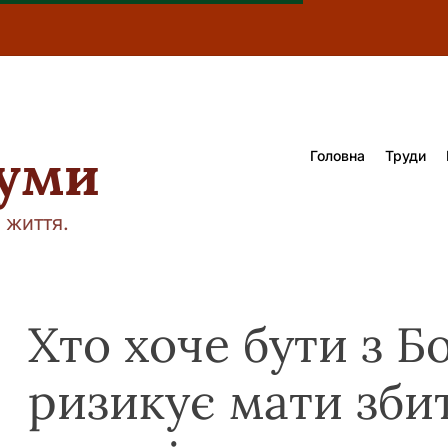
думи
Головна
Труди
 життя.
Хто хоче бути з Б
ризикує мати зби