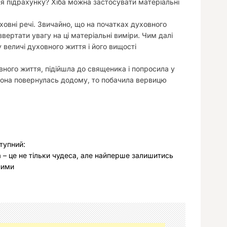
ся підрахунку? Хіба можна застосувати матеріальні
уховні речі. Звичайно, що на початках духовного
вертати увагу на ці матеріальні виміри. Чим далі
 величі духовного життя і його вищості
вного життя, підійшла до священика і попросила у
 вона повернулась додому, то побачила вервицю
тупний:
а – це не тільки чудеса, але найперше залишитись
ними