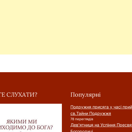
Е СЛУХАТИ?
Популярні
Подружня присягa у часі при
cв.Тайни Подружжя
78 переглядів
Дев’ятниця на Успіння Пресвя
Богородиці