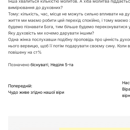
Інша хвалиться кількістю молитов. А хіба молитва піддаєть
вимірювання до духовних?
Тому: кількість, час, місце не можуть сильно впливати на д
життя ми маємо робити цей перехід спокійно, і тому маємо з
будемо пізнавати Бога, тим більше будемо переконуватися у
Яку духовість ми хочемо дарувати іншим?
Одна жінка послухавши подібну проповідь про цінність духо
нього вервицю, щоб її потім подарувати своєму сину. Коли
повішену на ст%
Позначено
біснуваті
,
Неділя 5-та
Н
Нас
Попередній:
Вір
а
Чудо живе згідно нашої віри
вір
в
і
г