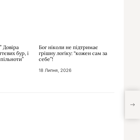
” Довіра
Бог ніколи не підтримає
тєвих бур, і
грішну логіку: “кожен сам за
спільноти”
себе”!
18 Липня, 2026
Віра
зал