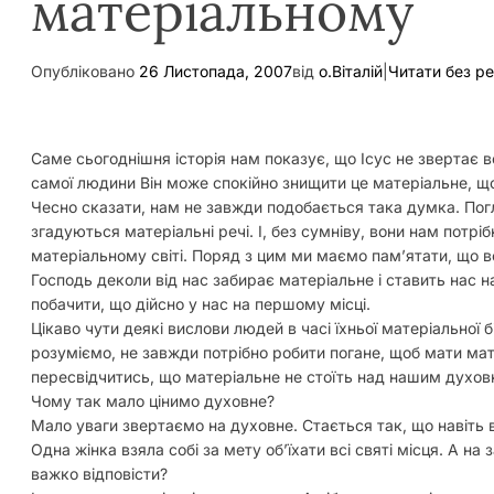
матеріальному
Опубліковано
26 Листопада, 2007
від
о.Віталій
|
Читати без р
Саме сьогоднішня історія нам показує, що Ісус не звертає ве
самої людини Він може спокійно знищити це матеріальне, щ
Чесно сказати, нам не завжди подобається така думка. Пог
згадуються матеріальні речі. І, без сумніву, вони нам потрі
матеріальному світі. Поряд з цим ми маємо пам’ятати, що 
Господь деколи від нас забирає матеріальне і ставить нас 
побачити, що дійсно у нас на першому місці.
Цікаво чути деякі вислови людей в часі їхньої матеріальної 
розуміємо, не завжди потрібно робити погане, щоб мати ма
пересвідчитись, що матеріальне не стоїть над нашим духов
Чому так мало цінимо духовне?
Мало уваги звертаємо на духовне. Стається так, що навіть 
Одна жінка взяла собі за мету об’їхати всі святі місця. А на 
важко відповісти?