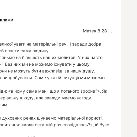
у
еклами
Матея 8.28 …
ликої уваги на матеріальні речі. І заради добра
об спасти саму людину.
ляньмо на більшість наших молитов. У них часто
бні. Без них ми не можемо існувати у цьому
вони не можуть бути важливіші за нашу душу.
на випробування. Саме у такій ситуації ми можемо
біди: «а чому саме мені, що я поганого зробив?». Як
теріальну шкоду, але завжди маємо нагоду
ним.
в духовних речах шукаємо матеріальної користі.
запитання: «коли останній раз сповідалась?», їй було