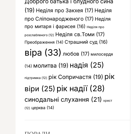
Доброго батька і блудного сина
(19)
Неділя про Закхея
(17)
Неділя
про Сліпонародженого
(17)
Неділя
про митаря і фарисея
(16)
Неділя про
Неділя св.Томи
(17)
розслабленого
(12)
Страшний суд
(16)
Преображення
(14)
віра
(33)
любов
(17)
милосердя
надія
(25)
молитва
(19)
(14)
рік
рік Сопричастя
(19)
підтримка
(12)
рік надії
(28)
віри
(25)
синодальні слухання
(21)
хрест
церква
(14)
(12)
ПОРАДИ