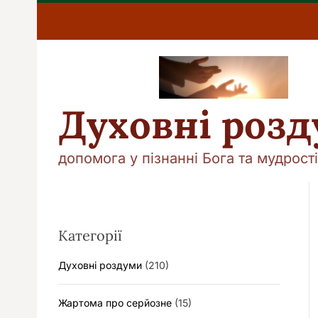
П
е
р
е
й
т
и
Духовні роз
д
о
в
допомога у пізнанні Бога та мудрості
м
і
с
т
у
Категорії
Духовні роздуми
(210)
Жартома про серйозне
(15)