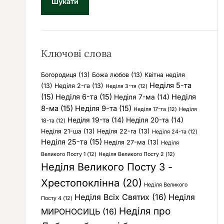
у
к
:
Ключові слова
Богородиця
(13)
Божа любов
(13)
Квітна неділя
Неділя 5-та
(13)
Неділя 2-га
(13)
Неділя 3-тя
(12)
(15)
Неділя 6-та
(15)
Неділя
Неділя 7-ма
(14)
8-ма
(15)
Неділя 9-та
(15)
Неділя 17-та
(12)
Неділя
Неділя 19-та
(14)
Неділя 20-та
(14)
18-та
(12)
Неділя 21-ша
(13)
Неділя 22-га
(13)
Неділя 24-та
(12)
Неділя 25-та
(15)
Неділя 27-ма
(13)
Неділя
Великого Посту 1
(12)
Неділя Великого Посту 2
(12)
Неділя Великого Посту 3 -
Хрестопоклінна
(20)
Неділя Великого
Неділя Всіх Святих
(16)
Неділя
Посту 4
(12)
Неділя про
МИРОНОСИЦЬ
(16)