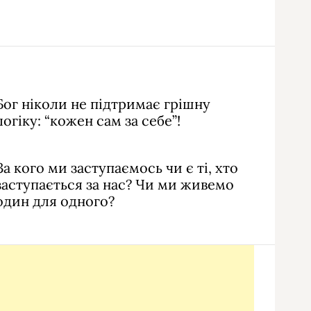
Бог ніколи не підтримає грішну
логіку: “кожен сам за себе”!
За кого ми заступаємось чи є ті, хто
заступається за нас? Чи ми живемо
один для одного?