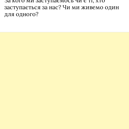
За кого ми заступаємось чи є ті, хто
заступається за нас? Чи ми живемо один
для одного?