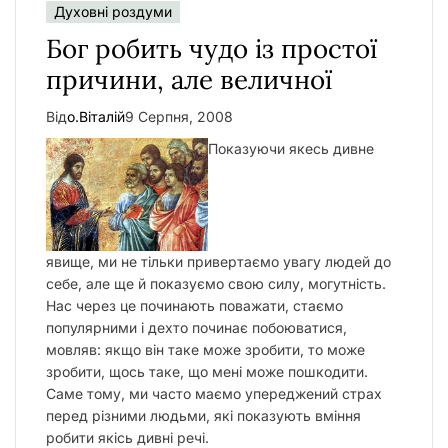
Духовні роздуми
у
Бог робить чудо із простої
причини, але величної
Від
о.Віталій
9 Серпня, 2008
Показуючи якесь дивне
явище, ми не тільки привертаємо увагу людей до
себе, але ще й показуємо свою силу, могутність.
Нас через це починають поважати, стаємо
популярними і дехто починає побоюватися,
мовляв: якщо він таке може зробити, то може
зробити, щось таке, що мені може пошкодити.
Саме тому, ми часто маємо упереджений страх
перед різними людьми, які показують вміння
робити якісь дивні речі.