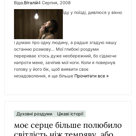
Від
о.Віталій
4 Серпня, 2008
Їду у поїзді, дивлюся у вікно
і думаю про одну людину, а радше згадую нашу
останню розмову… Мої глибокі роздуми
перериває хтось дуже необережний, бо сідаючи
напроти мене, зачіпив мої ноги. Коли я повернув
голову у його бік, щоб виявити своє
незадоволення, я ще більше
Прочитати все »
Духовні роздуми
Цікаві історії
моє серце більше полюбило
світлість ніж темряву, або