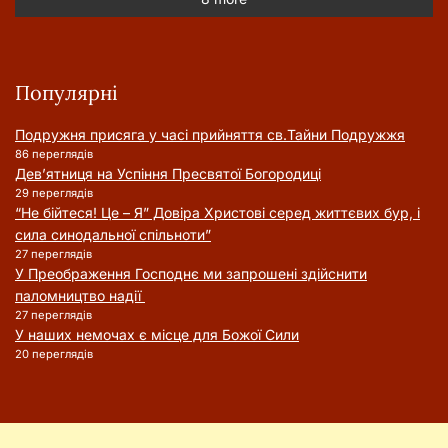
Популярні
Подружня присягa у часі прийняття cв.Тайни Подружжя
86 переглядів
Дев’ятниця на Успіння Пресвятої Богородиці
29 переглядів
“Не бійтеся! Це – Я” Довіра Христові серед життєвих бур, і
сила синодальної спільноти”
27 переглядів
У Преображення Господнє ми запрошені здійснити
паломництво надії
27 переглядів
У наших немочах є місце для Божої Сили
20 переглядів