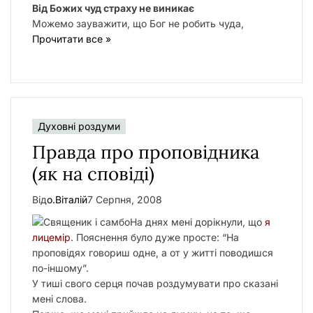
Від Божих чуд страху не виникає
Можемо зауважити, що Бог не робить чуда,
Прочитати все »
Духовні роздуми
Правда про проповідника
(як на сповіді)
Від
о.Віталій
7 Серпня, 2008
На днях мені дорікнули, що
я
лицемір
. Пояснення було дуже просте: “На
проповідях говориш одне, а от у житті поводишся
по-іншому”.
У тиші свого серця почав роздумувати про сказані
мені слова.