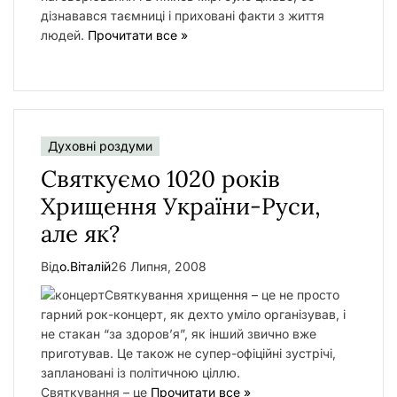
дізнавався таємниці і приховані факти з життя
людей.
Прочитати все »
Духовні роздуми
Святкуємо 1020 років
Хрищення України-Руси,
але як?
Від
о.Віталій
26 Липня, 2008
Святкування хрищення – це не просто
гарний рок-концерт, як дехто уміло організував, і
не стакан “за здоров’я”, як інший звично вже
приготував. Це також не супер-офіційні зустрічі,
заплановані із політичною ціллю.
Святкування – це
Прочитати все »