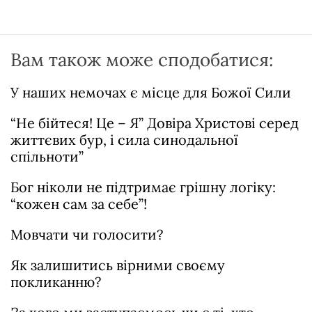
Вам також може сподобатися:
У наших немочах є місце для Божої Сили
“Не бійтеся! Це – Я” Довіра Христові серед
життєвих бур, і сила синодальної
спільноти”
Бог ніколи не підтримає грішну логіку:
“кожен сам за себе”!
Мовчати чи голосити?
Як залишитись вірними своєму
покликанню?