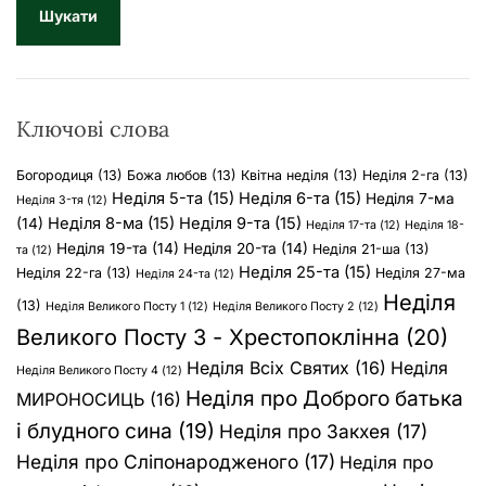
у
к
:
Ключові слова
Богородиця
(13)
Божа любов
(13)
Квітна неділя
(13)
Неділя 2-га
(13)
Неділя 5-та
(15)
Неділя 6-та
(15)
Неділя 7-ма
Неділя 3-тя
(12)
Неділя 8-ма
(15)
Неділя 9-та
(15)
(14)
Неділя 17-та
(12)
Неділя 18-
Неділя 19-та
(14)
Неділя 20-та
(14)
Неділя 21-ша
(13)
та
(12)
Неділя 25-та
(15)
Неділя 22-га
(13)
Неділя 27-ма
Неділя 24-та
(12)
Неділя
(13)
Неділя Великого Посту 1
(12)
Неділя Великого Посту 2
(12)
Великого Посту 3 - Хрестопоклінна
(20)
Неділя Всіх Святих
(16)
Неділя
Неділя Великого Посту 4
(12)
Неділя про Доброго батька
МИРОНОСИЦЬ
(16)
і блудного сина
(19)
Неділя про Закхея
(17)
Неділя про Сліпонародженого
(17)
Неділя про