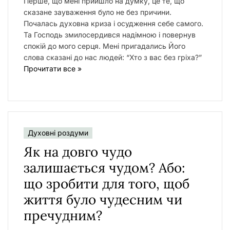
Перше, що мені прийшло на думку, це те, що
сказане зауваження було не без причини.
Почалась духовна криза і осудження себе самого.
Та Господь змилосердився надімною і повернув
спокій до мого серця. Мені пригадались Його
слова сказані до нас людей: “Хто з вас без гріха?”
Прочитати все »
Духовні роздуми
Як на довго чудо
залишається чудом? Або:
що зробити для того, щоб
життя було чудесним чи
пречудним?