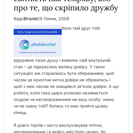
про те, що скріпило дружбу
Від
о.Віталій
29 Липня, 2008
Коли твій друг тобі
відкриває свою душу і виявляє свій внутрішній
стан – це підкреслює велику довіру. У таких
ситуаціях ми стараємось бути обережними, щоб
часом ця крихітна нитка довіри не обірвалась і
щоб з нею часом не знищився зв’язок довіри. А що
робити, коли така щира розмова називається
осудом чи наговорюванням на іншу особу: знану
чи не знану тобі? Колись то має прийти цьому
кінець.
Я довго терпів і часто вислуховував плітки,
наговорювання і в якійсь мірі було цікаво, бо