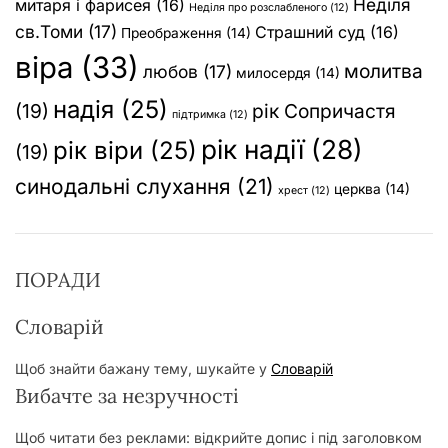
Неділя
митаря і фарисея
(16)
Неділя про розслабленого
(12)
св.Томи
(17)
Страшний суд
(16)
Преображення
(14)
віра
(33)
молитва
любов
(17)
милосердя
(14)
надія
(25)
(19)
рік Сопричастя
підтримка
(12)
рік надії
(28)
рік віри
(25)
(19)
синодальні слухання
(21)
церква
(14)
хрест
(12)
ПОРАДИ
Словарій
Щоб знайти бажану тему, шукайте у
Словарій
Вибачте за незручності
Щоб читати без реклами: відкрийте допис і під заголовком