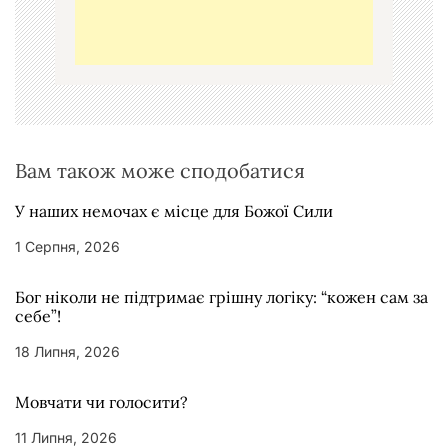
з
а
п
и
с
Вам також може сподобатися
і
в
У наших немочах є місце для Божої Сили
1 Серпня, 2026
Бог ніколи не підтримає грішну логіку: “кожен сам за
себе”!
18 Липня, 2026
Мовчати чи голосити?
11 Липня, 2026