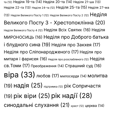
Неділя 19-та
(14)
Неділя 20-та
(14)
Неділя 21-ша
(13)
та
(12)
Неділя 25-та
(15)
Неділя 22-га
(13)
Неділя 27-ма
Неділя 24-та
(12)
Неділя
(13)
Неділя Великого Посту 1
(12)
Неділя Великого Посту 2
(12)
Великого Посту 3 - Хрестопоклінна
(20)
Неділя Всіх Святих
(16)
Неділя
Неділя Великого Посту 4
(12)
Неділя про Доброго батька
МИРОНОСИЦЬ
(16)
і блудного сина
(19)
Неділя про Закхея
(17)
Неділя про Сліпонародженого
(17)
Неділя про
Неділя
митаря і фарисея
(16)
Неділя про розслабленого
(12)
св.Томи
(17)
Страшний суд
(16)
Преображення
(14)
віра
(33)
молитва
любов
(17)
милосердя
(14)
надія
(25)
(19)
рік Сопричастя
підтримка
(12)
рік надії
(28)
рік віри
(25)
(19)
синодальні слухання
(21)
церква
(14)
хрест
(12)