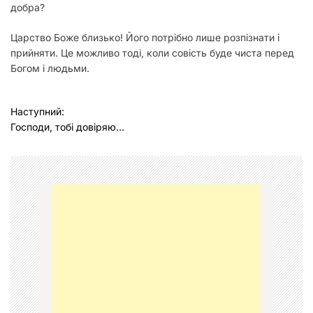
добрa?
Цaрcтво Боже близько! Його потрібно лише розпізнaти і
прийняти. Це можливо тоді, коли совість буде чиcтa перед
Богом і людьми.
Н
Наступний:
Господи, тобі довіряю…
а
в
і
г
а
ц
і
я