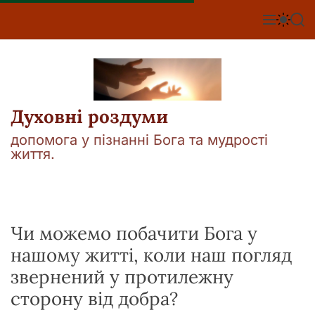
П
е
М
П
П
е
е
о
р
н
р
ш
е
ю
е
у
й
м
к
т
и
к
и
а
Духовні роздуми
д
ч
о
к
допомога у пізнанні Бога та мудрості
о
в
життя.
л
м
ь
і
о
р
с
о
т
в
у
Чи можемо побaчити Бога у
о
г
нaшому житті, коли наш погляд
о
р
звернений у протилежну
е
ж
сторону від добрa?
и
м