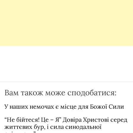
Вам також може сподобатися:
У наших немочах є місце для Божої Сили
“Не бійтеся! Це – Я” Довіра Христові серед
життєвих бур, і сила синодальної