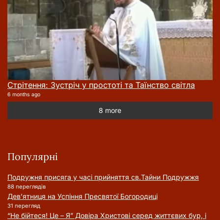
Стрітення: Зустріч у простоті та Таїнство світла
6 months ago
8 more
Популярні
Подружня присягa у часі прийняття cв.Тайни Подружжя
88 переглядів
Дев’ятниця на Успіння Пресвятої Богородиці
31 перегляд
“Не бійтеся! Це – Я” Довіра Христові серед життєвих бур, і