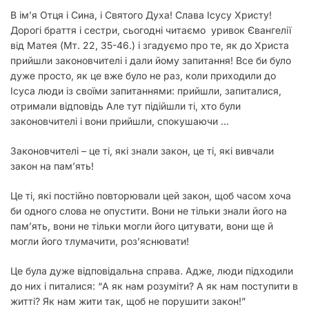
В ім’я Отця і Сина, і Святого Духа! Слава Ісусу Христу!
Дорогі браття і сестри, сьогодні читаємо уривок Євангелії
від Матея (Мт. 22, 35-46.) і згадуємо про те, як до Христа
прийшли законовчителі і дали йому запитання! Все би було
дуже просто, як це вже було не раз, коли приходили до
Ісуса люди із своїми запитаннями: прийшли, запиталися,
отримали відповідь Але тут підійшли ті, хто були
законовчителі і вони прийшли, спокушаючи …
Законовчителі – це ті, які знали закон, це ті, які вивчали
закон на пам’ять!
Це ті, які постійно повторювали цей закон, щоб часом хоча
би одного слова не опустити. Вони не тільки знали його на
пам’ять, вони не тільки могли його цитувати, вони ще й
могли його тлумачити, роз’яснювати!
Це була дуже відповідальна справа. Адже, люди підходили
до них і питалися: “А як нам розуміти? А як нам поступити в
житті? Як нам жити так, щоб не порушити закон!”