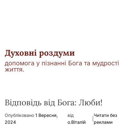
у
Духовні роздуми
допомога у пізнанні Бога та мудрості
життя.
Відповідь від Бога: Люби!
Опубліковано
1 Вересня,
від
Читати без
|
2024
о.Віталій
реклами