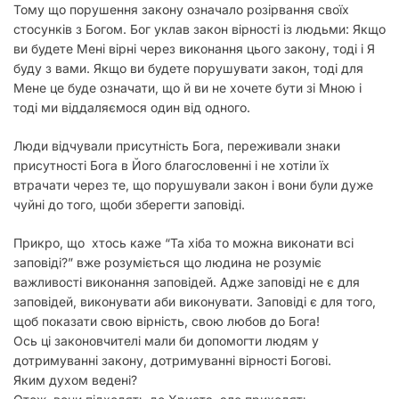
Тому що порушення закону означало розірвання своїх
стосунків з Богом. Бог уклав закон вірності із людьми: Якщо
ви будете Мені вірні через виконання цього закону, тоді і Я
буду з вами. Якщо ви будете порушувати закон, тоді для
Мене це буде означати, що й ви не хочете бути зі Мною і
тоді ми віддаляємося один від одного.
Люди відчували присутність Бога, переживали знаки
присутності Бога в Його благословенні і не хотіли їх
втрачати через те, що порушували закон і вони були дуже
чуйні до того, щоби зберегти заповіді.
Прикро, що хтось каже “Та хіба то можна виконати всі
заповіді?” вже розуміється що людина не розуміє
важливості виконання заповідей. Адже заповіді не є для
заповідей, виконувати аби виконувати. Заповіді є для того,
щоб показати свою вірність, свою любов до Бога!
Ось ці законовчителі мали би допомогти людям у
дотримуванні закону, дотримуванні вірності Богові.
Яким духом ведені?