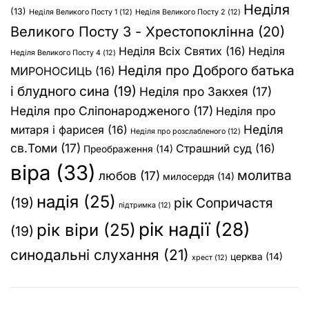
Неділя
(13)
Неділя Великого Посту 1
(12)
Неділя Великого Посту 2
(12)
Великого Посту 3 - Хрестопоклінна
(20)
Неділя Всіх Святих
(16)
Неділя
Неділя Великого Посту 4
(12)
Неділя про Доброго батька
МИРОНОСИЦЬ
(16)
і блудного сина
(19)
Неділя про Закхея
(17)
Неділя про Сліпонародженого
(17)
Неділя про
Неділя
митаря і фарисея
(16)
Неділя про розслабленого
(12)
св.Томи
(17)
Страшний суд
(16)
Преображення
(14)
віра
(33)
молитва
любов
(17)
милосердя
(14)
надія
(25)
(19)
рік Сопричастя
підтримка
(12)
рік надії
(28)
рік віри
(25)
(19)
синодальні слухання
(21)
церква
(14)
хрест
(12)