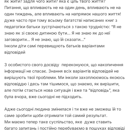
як жити? задля чого жити? яка є ціль твого життя?
Питання, що впливають не на один день, впливають не на
один тиждень, але впливають на напрямок нашого життя!
дуже часто при тому всьому багатстві написаних книг з
педагогіки батьки зустрічаються з такою трудністю: “Я не
знаю як зі своєю дитиною бути… Я не знаю як до неї
заговорити… Я не знаю, що їй сказати…”
Інколи діти самі перевищують батьків варіантами
відповідей
З особистого свого досвіду переконуюся, що накопичення
інформації не спасає. Знання всіх варіантів відповідей не
вирішують твої проблеми. Ми інколи захоплюємось якоюсь
відповіддю і десь там тішимося, що знаємо, як вирішити,
але потім стається нова ситуація і вже та “відповідь”, яка
була вчора, вже сьогодні не підходить.
Адже сьогодні людина змінилася і ти вже не зможеш їй то
саме зробити щоби отримати той самий результат.
Ми маємо тепер таке суспільство, яке дуже ставить
багато запитань і постійно перебуваємо в пошуках відповіді