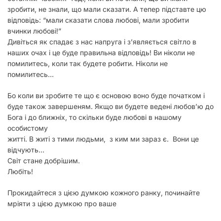
зробити, не знали, що мали сказати. А тепер підставте цю
відповідь: “мали сказати слова любові, мали зробити
вчинки любові!”
Дивіться як спадає з нас напруга і з’являється світло в
наших очах і це буде правильна відповідь! Ви ніколи не
помилитесь, коли так будете робити. Ніколи не
помилитесь…
Бо коли ви зробите те що є основою воно буде початком і
буде також завершеням. Якщо ви будете ведені любов’ю до
Бога і до ближніх, то скільки буде любові в нашому
особистому
житті. В житі з тими людьми, з ким ми зараз є. Вони це
відчують…
Світ стане добрішим.
Любіть!
Прокидайтеся з цією думкою кожного ранку, починайте
мріяти з цією думкою про ваше