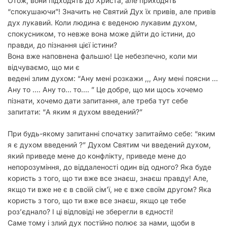
Отож, вони підходять до Христа, але приходять
“спокушаючи”! Значить не Святий Дух їх привів, але привів
дух лукавий. Коли людина є веденою лукавим духом,
спокусником, то невже вона може дійти до істини, до
правди, до пізнання цієї істини?
Вона вже наповнена фальшю! Це небезпечно, коли ми
відчуваємо, що ми є
ведені злим духом: “Ану мені розкажи ,,, Ану мені поясни …
Ану то …. Ану то… то…. ” Це добре, що ми щось хочемо
пізнати, хочемо дати запитання, але треба тут себе
запитати: “А яким я духом введений?”
При будь-якому запитанні спочатку запитаймо себе: “яким
я є духом введений ?” Духом Святим чи введений духом,
який приведе мене до конфлікту, приведе мене до
непорозуміння, до віддаленості один від одного? Яка буде
користь з того, що ти вже все знаєш, знаєш правду! Але,
якщо ти вже не є в своїй сім’ї, не є вже своїм другом? Яка
користь з того, що ти вже все знаєш, якщо це тебе
роз’єднало? І ці відповіді не зберегли в єдності!
Саме тому і злий дух постійно полює за нами, щоби в