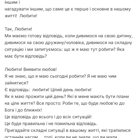
іншим і
нагадувати іншим, що саме це є перше і основне в нашому
житті! Любити!
Так, Любити!
Ми маємо готову відповідь, коли дивимося на свою дитину,
дивимося на свою дружину/чоловіка, дивимося на складну
ситуацію і ми запитуємось: що ж я маю тут робити? Яка
має бути відповідь?
Любити! Виявити любов!
Я не знаю, що я маю сьогодні робити? Я не маю чим
зайнятися?
Є відповідь: любити! Цілий день любити!
Як я маю прожити цей день? Які в мене мають бути плани
на ціле життя? Все просто: Роби те, що буде любов’ю до
Бога і до ближніх!
Це відповідь до всього і до всіх ситуацій!
Це буде правильна і не помильна відповідь.
Пригадайте складні ситуації в вашому житті, які трапилися
останнім часом… тоді, коли ви не знали, що ви мали