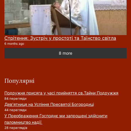
Стрітення: Зустріч у простоті та Таїнство світла
6 months ago
8 more
Популярні
Подружня присягa у часі прийняття cв.Тайни Подружжя
84 перегляди
Дев’ятниця на Успіння Пресвятої Богородиці
44 перегляди
У Преображення Господнє ми запрошені здійснити
паломництво надії
28 переглядів