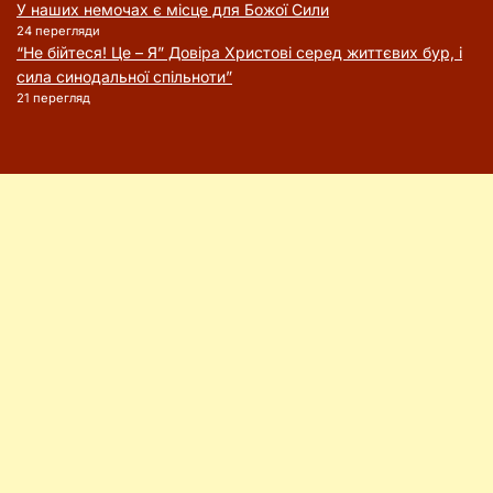
У наших немочах є місце для Божої Сили
24 перегляди
“Не бійтеся! Це – Я” Довіра Христові серед життєвих бур, і
сила синодальної спільноти”
21 перегляд