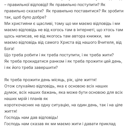
– правильної відповіді! Як правильно поступити? Як
правильно сказати? Як правильно поставитися? Як зробити
так, щоб було добре?
Ми християни є щасливі, тому що ми маємо відповідь і ми
маємо відповідь не від когось там в інтернеті, що хтось там
щось написав, не від якогось там автора книжки, ми
маємо відповідь від самого Христа від нашого Вчителя, від
Бога!
Що треба робити і як треба поступити, і як треба жити?
Як треба прокидатися ранком і як треба прожити цей день,
і як його треба завершити?
Як треба прожити день місяць, рік, ціле життя!
Отож слухаймо відповідь, яка є основою всіх наших
думок, всіх наших бажань, яка може бути основою для всіх
наших мрій і планів як
короткочасних на одну ситуацію, на один день, так і на ціле
життя!
Господь нам дав відповідь!
Господь нам сказав як ми маємо жити і давати приклад