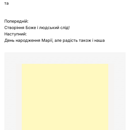
та
Н
Попередній:
Створіння Боже і людський слід!
а
Наступний:
в
День народження Марії, але радість також і наша
і
г
а
ц
і
я
з
а
п