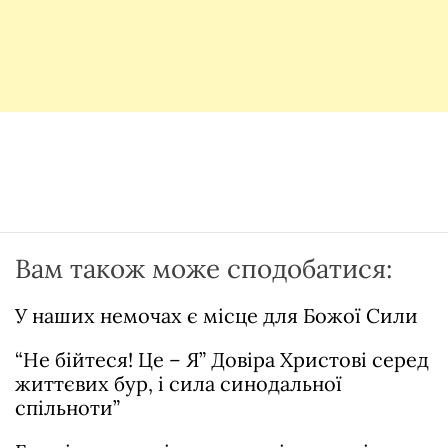
Вам також може сподобатися:
У наших немочах є місце для Божої Сили
“Не бійтеся! Це – Я” Довіра Христові серед
життєвих бур, і сила синодальної
спільноти”