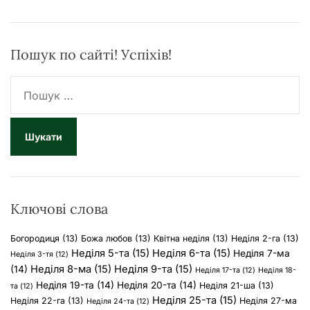
Пошук по сайті! Успіхів!
П
о
ш
у
к
:
Ключові слова
Богородиця
(13)
Божа любов
(13)
Квітна неділя
(13)
Неділя 2-га
(13)
Неділя 5-та
(15)
Неділя 6-та
(15)
Неділя 7-ма
Неділя 3-тя
(12)
Неділя 8-ма
(15)
Неділя 9-та
(15)
(14)
Неділя 17-та
(12)
Неділя 18-
Неділя 19-та
(14)
Неділя 20-та
(14)
Неділя 21-ша
(13)
та
(12)
Неділя 25-та
(15)
Неділя 22-га
(13)
Неділя 27-ма
Неділя 24-та
(12)