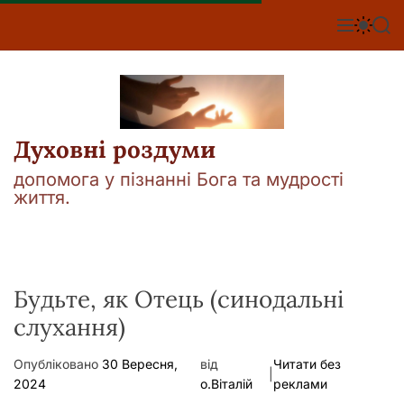
П
е
М
П
П
е
е
о
р
н
р
ш
е
ю
е
у
й
м
к
т
и
к
и
а
Духовні роздуми
д
ч
о
к
допомога у пізнанні Бога та мудрості
о
в
життя.
л
м
ь
і
о
р
с
о
т
в
у
Будьте, як Отець (синодальні
о
г
слухання)
о
р
е
Опубліковано
30 Вересня,
від
Читати без
ж
|
2024
о.Віталій
реклами
и
м