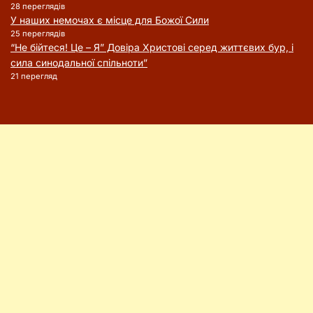
28 переглядів
У наших немочах є місце для Божої Сили
25 переглядів
“Не бійтеся! Це – Я” Довіра Христові серед життєвих бур, і
сила синодальної спільноти”
21 перегляд