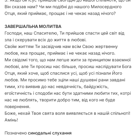
Він сказав нам? Чи ми подібні до нашого Милосердного
Отця, який приймає, прощає і не чекає назад нічого?
ЗАВЕРШАЛЬНА МОЛИТВА
Господи, наш Спасителю, Ти прийшов спасти цей світ від
зла і скерувати всіх до життя в любові.
Своїм життям Ти засвідчив нам всім Свою жертвенну
любов, яка прощає, приймає і не чекає назад нічого.
Ми свідомі того, що нам легше жити за принципом взаємної
любові, але Ти просиш нас більше, просиш наслідувати Бога
Отця, який хоче, щоб спаслися усі, щоб усі пізнали Його
любов. Ми просимо тебе зціли наші душевні рани завдані
тими, хто виявив до нас невдячність, байдужість,
егоїстичність і сподоби нас бути здатними любити тих, котрі
нас не люблять, творити добро тим, від кого не буде
повернення.
Боже, нехай Твоя свята воля виявляється в нашій спільноті!
Амінь!
Позначено
синодальні слухання