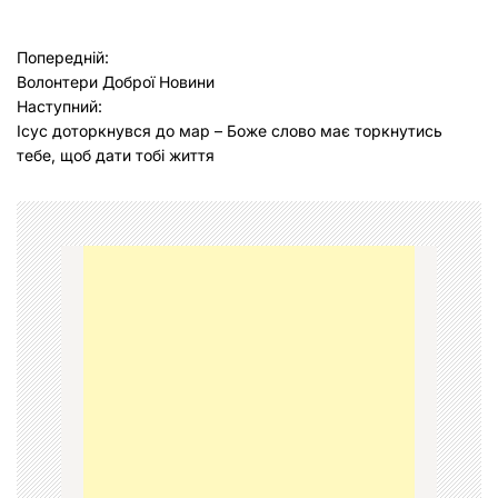
Н
Попередній:
Волонтери Доброї Новини
а
Наступний:
в
Ісус доторкнувся до мар – Боже слово має торкнутись
тебе, щоб дати тобі життя
і
г
а
ц
і
я
з
а
п