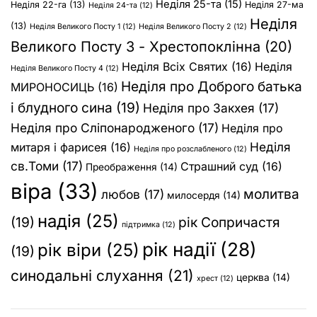
Неділя 25-та
(15)
Неділя 22-га
(13)
Неділя 27-ма
Неділя 24-та
(12)
Неділя
(13)
Неділя Великого Посту 1
(12)
Неділя Великого Посту 2
(12)
Великого Посту 3 - Хрестопоклінна
(20)
Неділя Всіх Святих
(16)
Неділя
Неділя Великого Посту 4
(12)
Неділя про Доброго батька
МИРОНОСИЦЬ
(16)
і блудного сина
(19)
Неділя про Закхея
(17)
Неділя про Сліпонародженого
(17)
Неділя про
Неділя
митаря і фарисея
(16)
Неділя про розслабленого
(12)
св.Томи
(17)
Страшний суд
(16)
Преображення
(14)
віра
(33)
молитва
любов
(17)
милосердя
(14)
надія
(25)
(19)
рік Сопричастя
підтримка
(12)
рік надії
(28)
рік віри
(25)
(19)
синодальні слухання
(21)
церква
(14)
хрест
(12)