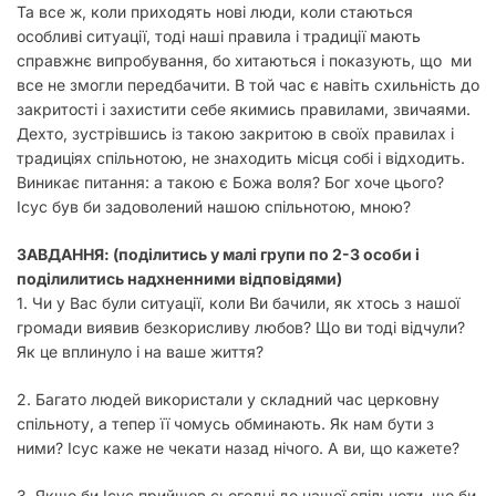
Та все ж, коли приходять нові люди, коли стаються
особливі ситуації, тоді наші правила і традиції мають
справжнє випробування, бо хитаються і показують, що ми
все не змогли передбачити. В той час є навіть схильність до
закритості і захистити себе якимись правилами, звичаями.
Дехто, зустрівшись із такою закритою в своїх правилах і
традиціях спільнотою, не знаходить місця собі і відходить.
Виникає питання: а такою є Божа воля? Бог хоче цього?
Ісус був би задоволений нашою спільнотою, мною?
ЗАВДАННЯ: (поділитись у малі групи по 2-3 особи і
поділилитись надхненними відповідями)
1. Чи у Вас були ситуації, коли Ви бачили, як хтось з нашої
громади виявив безкорисливу любов? Що ви тоді відчули?
Як це вплинуло і на ваше життя?
2. Багато людей використали у складний час церковну
спільноту, а тепер її чомусь обминають. Як нам бути з
ними? Ісус каже не чекати назад нічого. А ви, що кажете?
3. Якщо би Ісус прийшов сьогодні до нашої спільноти, що би