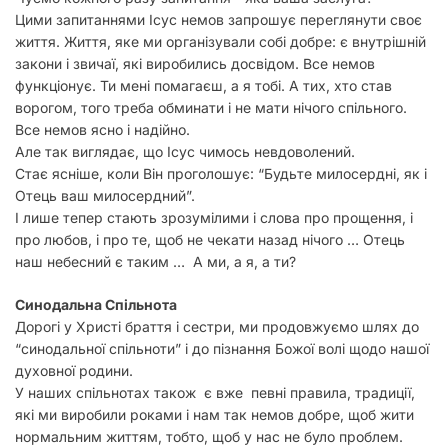
Цими запитаннями Ісус немов запрошує переглянути своє
життя. Життя, яке ми організували собі добре: є внутрішній
закони і звичаї, які виробились досвідом. Все немов
функціонує. Ти мені помагаєш, а я тобі. А тих, хто став
ворогом, того треба обминати і не мати нічого спільного.
Все немов ясно і надійно.
Але так виглядає, що Ісус чимось невдоволений.
Стає ясніше, коли Він проголошує: “Будьте милосердні, як і
Отець ваш милосердний”.
І лише тепер стають зрозумілими і слова про прощення, і
про любов, і про те, щоб не чекати назад нічого … Отець
наш небесний є таким … А ми, а я, а ти?
Синодальна Спільнота
Дорогі у Христі браття і сестри, ми продовжуємо шлях до
“синодальної спільноти” і до пізнання Божої волі щодо нашої
духовної родини.
У наших спільнотах також є вже певні правила, традиції,
які ми виробили роками і нам так немов добре, щоб жити
нормальним життям, тобто, щоб у нас не було проблем.