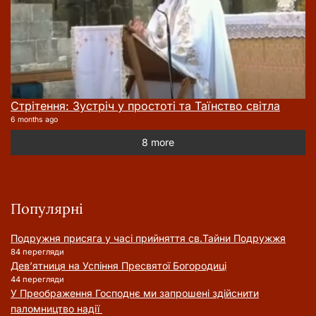
Стрітення: Зустріч у простоті та Таїнство світла
6 months ago
8 more
Популярні
Подружня присягa у часі прийняття cв.Тайни Подружжя
84 перегляди
Дев’ятниця на Успіння Пресвятої Богородиці
44 перегляди
У Преображення Господнє ми запрошені здійснити
паломництво надії