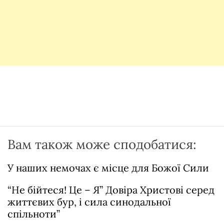
Вам також може сподобатися:
У наших немочах є місце для Божої Сили
“Не бійтеся! Це – Я” Довіра Христові серед
життєвих бур, і сила синодальної
спільноти”