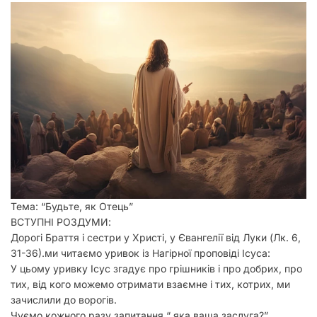
у
Тема: “Будьте, як Отець”
ВСТУПНІ РОЗДУМИ:
Дорогі Браття і сестри у Христі, у Євангелії від Луки (Лк. 6,
31-36).ми читаємо уривок із Нагірної проповіді Ісуса:
У цьому уривку Ісус згадує про грішників і про добрих, про
тих, від кого можемо отримати взаємне і тих, котрих, ми
зачислили до ворогів.
Чуємо кожного разу запитання “ яка ваша заслуга?”