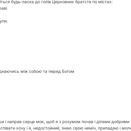
ться будь-ласка до голів Церковних братств по містах:
раві
упи.
днаючись між собою та перед Богом
ши і направ серце моє, щоб я з розумом почав і ділами добрими з
півати хочу і я, недостойний; знаю свою неміч, припадаю і молюс