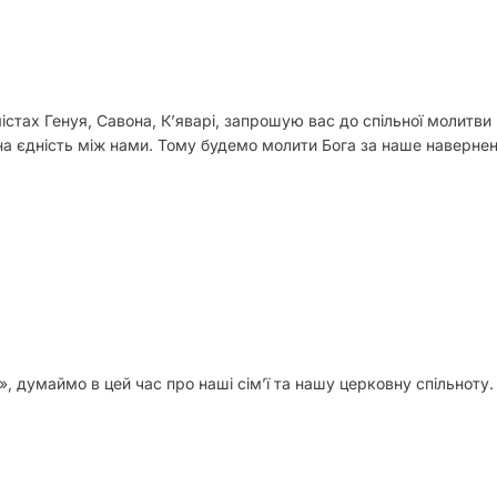
 містах Генуя, Савона, К’яварі, запрошую вас до спільної молит
а єдність між нами. Тому будемо молити Бога за наше навернення
, думаймо в цей час про наші сім’ї та нашу церковну спільноту