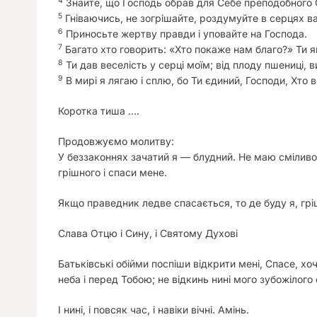
4
Знайте, що Господь обрав для Себе преподобного С
5
Гніваючись, не зогрішайте, роздумуйте в серцях в
6
Приносьте жертву правди і уповайте на Господа.
7
Багато хто говорить: «Хто покаже нам благо?» Ти я
8
Ти дав веселість у серці моїм; від плоду пшениці,
9
В мирі я лягаю і сплю, бо Ти єдиний, Господи, Хто 
Коротка тиша ….
Продовжуємо молитву:
У беззаконнях зачатий я — блудний. Не маю сміливос
грішного і спаси мене.
Якщо праведник ледве спасається, то де буду я, гріш
Слава Отцю і Сину, і Святому Духові
Батьківські обійми поспіши відкрити мені, Спасе, хо
неба і перед Тобою; не відкинь нині мого зубожілог
І нині, і повсяк час, і навіки вічні. Амінь.