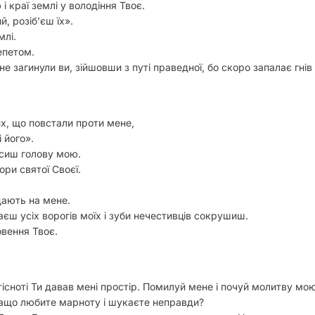
 краї землі у володіння Твоє.
, розіб’єш їх».
млі.
епетом.
 загинули ви, зійшовши з путі праведної, бо скоро запалає гнів 
их, що повстали проти мене,
 його».
носиш голову мою.
ори святої Своєї.
дають на мене.
аєш усіх ворогів моїх і зуби нечестивців сокрушиш.
овення Твоє.
існоті Ти давав мені простір. Помилуй мене і почуй молитву мою
ащо любите марноту і шукаєте неправди?