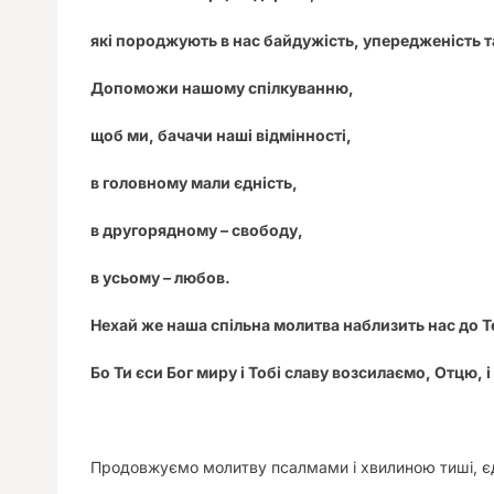
які породжують в нас байдужість, упередженість т
Допоможи нашому спілкуванню,
щоб ми, бачачи наші відмінності,
в головному мали єдність,
в другорядному – свободу,
в усьому – любов.
Нехай же наша спільна молитва наблизить нас до Те
Бо Ти єси Бог миру і Тобі славу возсилаємо, Отцю, і 
Продовжуємо молитву псалмами і хвилиною тиші, є