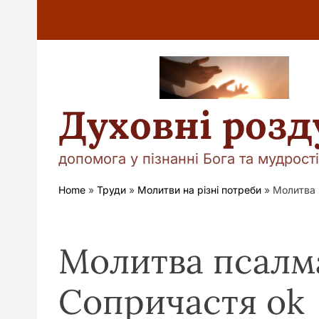
П
е
р
е
й
т
и
Духовні роз
д
о
в
допомога у пізнанні Бога та мудрості
м
і
Home
»
Труди
»
Молитви на різні потреби
»
Молитва 
с
т
у
Молитва псалма
Сопричастя ok