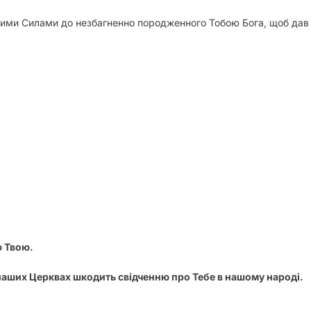
ими Силами до незбагненно породженного Тобою Бога, щоб дав н
ю Твою.
 наших Церквах шкодить свідченню про Тебе в нашому народі.