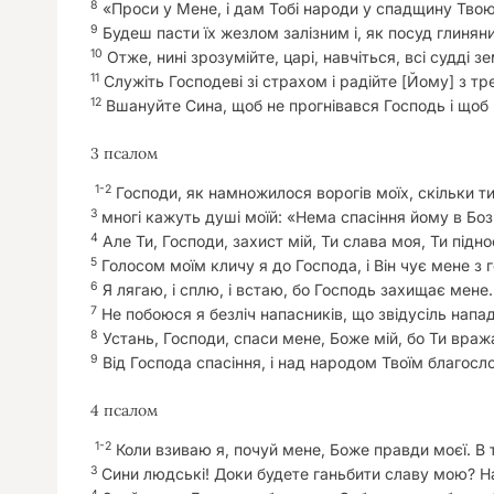
8
«Проси у Мене, і дам Тобі народи у спадщину Твою і
9
Будеш пасти їх жезлом залізним і, як посуд глиняний
10
Отже, нині зрозумійте, царі, навчіться, всі судді зе
11
Служіть Господеві зі страхом і радійте [Йому] з тр
12
Вшануйте Сина, щоб не прогнівався Господь і щоб не
3 псалом
1-2
Господи, як намножилося ворогів моїх, скільки т
3
многі кажуть душі моїй: «Нема спасіння йому в Бозі
4
Але Ти, Господи, захист мій, Ти слава моя, Ти під
5
Голосом моїм кличу я до Господа, і Він чує мене з г
6
Я лягаю, і сплю, і встаю, бо Господь захищає мене.
7
Не побоюся я безліч напасників, що звідусіль напа
8
Устань, Господи, спаси мене, Боже мій, бо Ти враж
9
Від Господа спасіння, і над народом Твоїм благосл
4 псалом
1-2
Коли взиваю я, почуй мене, Боже правди моєї. В т
3
Сини людські! Доки будете ганьбити славу мою? Н