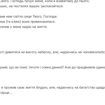
вого. Господь почує мене, коли я взиватиму до Нього.
аших, на постелях ваших заспокойтеся.
вив нам світло лиця Твого, Господи.
 вина [та єлею] вона примножилася.
вселив у мене надію на життя.
ті дивитися на висоту небесну, але, надіючись на чоловіколюбс
ний, що не поніс тяготи і спеки денної? Але до працівників один
ч я прожив своє життя блудно, але, надіючись на багатство щедро
о серця…