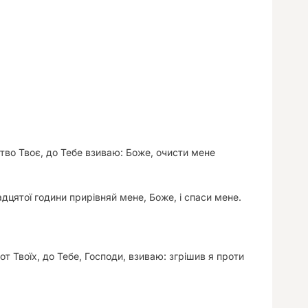
тво Твоє, до Тебе взиваю: Боже, очисти мене
адцятої години прирівняй мене, Боже, і спаси мене.
т Твоїх, до Тебе, Господи, взиваю: згрішив я проти