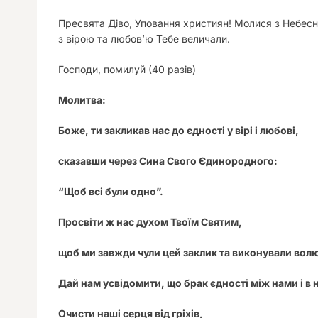
Пресвята Діво, Уповання християн! Молися з Небесн
з вірою та любов’ю Тебе величали.
Господи, помилуй
(40 разів)
Молитва:
Боже, ти закликав нас до єдності у вірі і любові,
сказавши через Сина Свого Єдинородного:
“Щоб всі були одно”.
Просвіти ж нас духом Твоїм Святим,
щоб ми завжди чули цей заклик та виконували вол
Дай нам усвідомити, що брак єдності між нами і в
Очисти наші серця від гріхів,