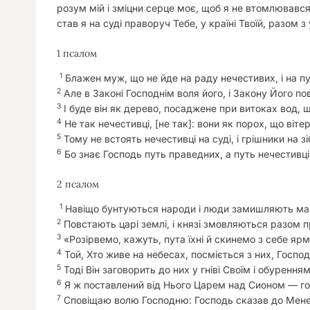
розум мій і зміцни серце моє, щоб я не втомлювався,
став я на суді праворуч Тебе, у країні Твоїй, разом
1 псалом
1
Блажен муж, що не йде на раду нечестивих, і на пут
2
Але в Законі Господнім воля його, і Закону Його пов
3
І буде він як дерево, посаджене при витоках вод, що
4
Не так нечестивці, [не так]: вони як порох, що вітер
5
Тому не встоять нечестивці на суді, і грішники на з
6
Бо знає Господь путь праведних, а путь нечестивці
2 псалом
1
Навіщо бунтуються народи і люди замишляють ма
2
Повстають царі землі, і князі змовляються разом п
3
«Розірвемо, кажуть, пута їхні й скинемо з себе ярм
4
Той, Хто живе на небесах, посміється з них, Господ
5
Тоді Він заговорить до них у гніві Своїм і обурення
6
Я ж поставлений від Нього Царем над Сионом — г
7
Сповіщаю волю Господню: Господь сказав до Мене: 