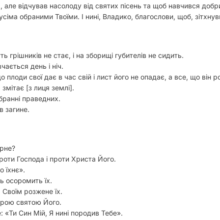
 але відчував насолоду від святих пісень та щоб навчився добрих
 з усіма обраними Твоїми. І нині, Владико, благослови, щоб, зітх
ь грішників не стає, і на зборищі губителів не сидить.
чається день і ніч.
 плоди свої дає в час свій і лист його не опадає, а все, що він 
 змітає [з лиця землі].
ібранні праведних.
в загине.
рне?
роти Господа і проти Христа Його.
о їхнє».
ь осоромить їх.
м Своїм розжене їх.
орою святою Його.
«Ти Син Мій, Я нині породив Тебе».