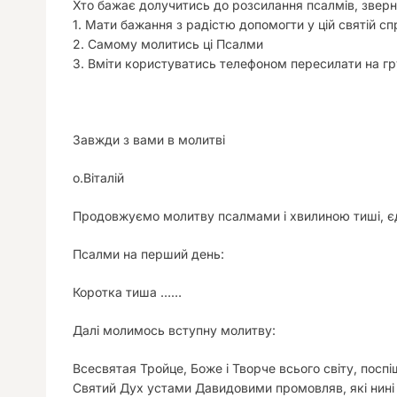
Хто бажає долучитись до розсилання псалмів, зверні
1. Мати бажання з радістю допомогти у цій святій сп
2. Самому молитись ці Псалми
3. Вміти користуватись телефоном пересилати на гр
Завжди з вами в молитві
о.Віталій
Продовжуємо молитву псалмами і хвилиною тиші, є
Псалми на перший день:
Коротка тиша ……
Далі молимось вступну молитву:
Всесвятая Тройце, Боже і Творче всього світу, поспі
Святий Дух устами Давидовими промовляв, які нині с