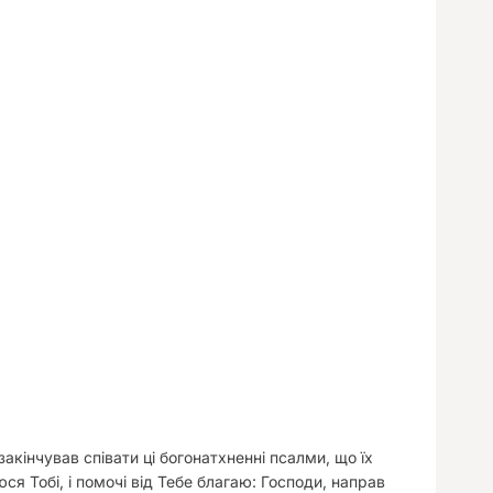
акінчував співати ці богонатхненні псалми, що їх
я Тобі, і помочі від Тебе благаю: Господи, направ