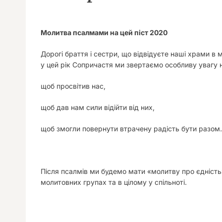
Молитва псалмами на цей піст 2020
Дорогі браття і сестри, що відвідуєте наші храми в
у цей рік Сопричастя ми звертаємо особливу увагу н
щоб просвітив нас,
щоб дав нам сили відійти від них,
щоб змогли повернути втрачену радість бути разом.
Після псалмів ми будемо мати «молитву про єдність»
молитовних групах та в цілому у спільноті.