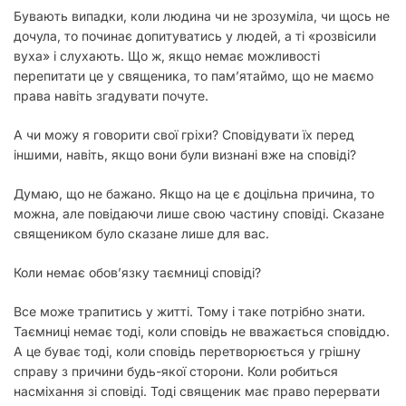
Бувають випадки, коли людина чи не зрозуміла, чи щось не
дочула, то починає допитуватись у людей, а ті «розвісили
вуха» і слухають. Що ж, якщо немає можливості
перепитати це у священика, то пам’ятаймо, що не маємо
права навіть згадувати почуте.
А чи можу я говорити свої гріхи? Сповідувати їх перед
іншими, навіть, якщо вони були визнані вже на сповіді?
Думаю, що не бажано. Якщо на це є доцільна причина, то
можна, але повідаючи лише свою частину сповіді. Сказане
священиком було сказане лише для вас.
Коли немає обов’язку таємниці сповіді?
Все може трапитись у житті. Тому і таке потрібно знати.
Таємниці немає тоді, коли сповідь не вважається сповіддю.
А це буває тоді, коли сповідь перетворюється у грішну
справу з причини будь-якої сторони. Коли робиться
насміхання зі сповіді. Тоді священик має право перервати