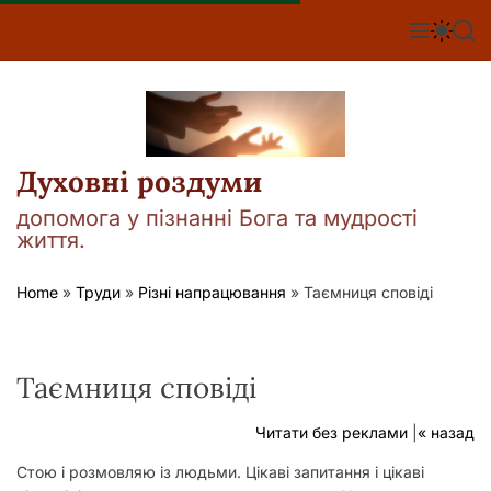
П
е
М
П
П
е
е
о
р
н
р
ш
е
ю
е
у
й
м
к
т
и
к
и
а
Духовні роздуми
д
ч
о
к
допомога у пізнанні Бога та мудрості
о
в
життя.
л
м
ь
і
о
Home
»
Труди
»
Різні напрацювання
»
Таємниця сповіді
р
с
о
т
в
у
о
г
Таємниця сповіді
о
р
е
Читати без реклами
|
« назад
ж
и
Стою і розмовляю із людьми. Цікаві запитання і цікаві
м