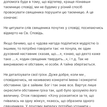
допомога буде в тому, що відтепер, краще пізнавши
таємницю сповіді, ми не будемо у різний спосіб
провокувати священика порушити цю таємницю. А це
означає:
Не цитувати слів священика почутих у сповіді, посилаючись
відверто на Св. Сповідь.
Якщо бачимо, що є чудова нагода поділитися мудрістю із
іншими, то потрібно говорити так: «я почула, як один
духовний наставник сказав, що….», «знаю, що дехто каже
таке ….», «один священик твердить…», і т.д. Так не
викриваємо ні обставин, ні особи. А тайна зберігається.
Не деталізувати свої гріхи. Дуже добре, коли ми ,
сповідаючись, не називаємо конкретні імена і конкретні
обставини. Це є зайвим. Бог і так знає все. Вартує лише
окреслити обставини гріха так, щоб було зрозуміло його
величину. Отож говоримо: «Хочу розкаятися за те, що
гнівалась на одну жінку», «каюсь, що образила одного
священика». У другому випадку потрібно уточнити –