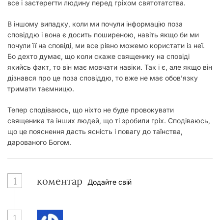
все і застерегти людину перед гріхом святотатства.
В іншому випадку, коли ми почули інформацію поза
сповіддю і вона є досить поширеною, навіть якщо би ми
почули її на сповіді, ми все рівно можемо користати із неї.
Бо дехто думає, що коли скаже священику на сповіді
якийсь факт, то він має мовчати навіки. Так і є, але якщо він
дізнався про це поза сповіддю, то вже не має обов’язку
тримати таємницю.
Тепер сподіваюсь, що ніхто не буде провокувати
священика та інших людей, що ті зробили гріх. Сподіваюсь,
що це пояснення дасть ясність і повагу до таїнства,
дарованого Богом.
1
коментар
Додайте свій
1