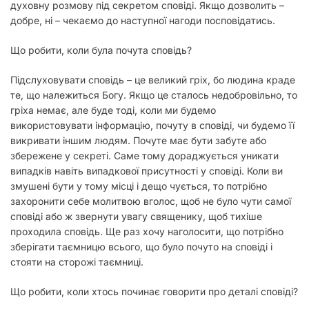
духовну розмову під секретом сповіді. Якщо дозволить –
добре, ні – чекаємо до наступної нагоди посповідатись.
Що робити, коли була почута сповідь?
Підслуховувати сповідь – це великий гріх, бо людина краде
те, що належиться Богу. Якщо це сталось недобровільно, то
гріха немає, але буде тоді, коли ми будемо
використовувати інформацію, почуту в сповіді, чи будемо її
викривати іншим людям. Почуте має бути забуте або
збережене у секреті. Саме тому дораджується уникати
випадків навіть випадкової присутності у сповіді. Коли ви
змушені бути у тому місці і дещо чується, то потрібно
захоронити себе молитвою вголос, щоб не було чути самої
сповіді або ж звернути увагу священику, щоб тихіше
проходила сповідь. Ще раз хочу наголосити, що потрібно
зберігати таємницю всього, що було почуто на сповіді і
стояти на сторожі таємниці.
Що робити, коли хтось починає говорити про деталі сповіді?