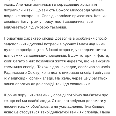
інших. Але часи змінились і в середовище християн
потрапили й такі, що замість Божого милосердя уділяли
людське покарання. Сповідь зробили приватною. Каяник
сповідає Богу гріхи у присутності священика, все
відбувається під умовою таємниці.
Приватний характер сповіді дозволив в особливий спосіб
задовольнити духовні потреби віруючих і мати над ними
духовне провідництво. З іншої сторони, ускладнив життя
для самих священиків-сповідників. Відомі історичні факти,
коли багато з них позбулося життя через те, що не викрили
таємницю сповіді. Також відомі випадки, особливо за часів
Радянського Союзу, коли дехто викривав сповіді і звітував
їх у відповідні органи влади. На жаль, через це у багатьох
виник спротив як до сповіді, так і до священиків.
Щоб не порушити таємниці сповіді потрібно пам’ятати про
те, що всі ми слабкі люди. Отже, потребуємо допомоги у
несенні наших обов’язків, а не ускладнення. Тим більше,
якщо це стосується такої делікатної теми як сповідь. Наша