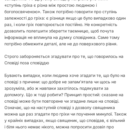
«ступінь гріха є різна між простою людиною і
богопосвяченою». Також потрібно говорити про ступінь
залежності до гріха: є різниця якщо це було випадково один
раз, і коли гріх повторюється постійно. Не конкретність
дозволить полегшити зберегти таємницю, щоб почута
інформація не вплинула на думку сповідника. Саме тому
потрібно обмежити деталі, але не до поверхового рівня.
Строго забороняється згадувати про те, що говорилось на
Сповіді поза сповіддю
Бувають випадки, коли людина хоче згадати те, що було на
сповіді з причини: що добре не запам’ятала чи щось не
зрозуміла, або ж навпаки захотілось подякувати за
допомогу. Що ж тоді робити? Принцип простий: сказане на
сповіді може бути повторене чи згадане лише на сповіді.
Означає, що на наступній сповіді з дозволу священика
можна ще раз згадати про гріхи чи поучення минулої. Також
у крайніх випадках, якщо священик, що сповідав, є вільний
і біля нього немає нікого, можна попросити дозвіл про