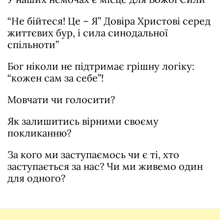
“Не бійтеся! Це – Я” Довіра Христові серед
життєвих бур, і сила синодальної
спільноти”
Бог ніколи не підтримає грішну логіку:
“кожен сам за себе”!
Мовчати чи голосити?
Як залишитись вірними своєму
покликанню?
За кого ми заступаємось чи є ті, хто
заступається за нас? Чи ми живемо один
для одного?