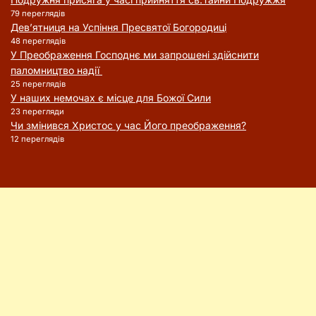
79 переглядів
Дев’ятниця на Успіння Пресвятої Богородиці
48 переглядів
У Преображення Господнє ми запрошені здійснити
паломництво надії
25 переглядів
У наших немочах є місце для Божої Сили
23 перегляди
Чи змінився Христос у час Його преображення?
12 переглядів