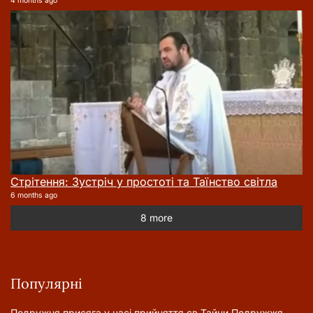
4 months ago
Стрітення: Зустріч у простоті та Таїнство світла
6 months ago
8 more
Популярні
Подружня присягa у часі прийняття cв.Тайни Подружжя