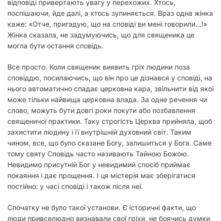
відповіді привертають увагу у перехожих. Хтось,
у
поспішаючи, йде далі, а хтось зупиняється. Враз одна жінка
каже: «Отче, пригадую, що на сповіді ви мені говорили…!»
Жінка сказала, не задумуючись, що для священика це
могла бути остання сповідь.
Все просто. Коли священик виявить гріх людини поза
сповіддю, посилаючись, що він про це дізнався у сповіді, на
нього автоматично спадає церковна кара, звільнити від якої
може тільки найвища церковна влада. За одне речення чи
слово, можуть бути довгі роки покути або позбавлення
священичої практики. Таку строгість Церква прийняла, щоб
захистити людину і її внутрішній духовний світ. Таким
чином, все, що було сказане Богу, залишиться у Бога. Саме
тому святу Сповідь часто називають Тайною Божою.
Невидимо присутній Бог у невидимий спосіб приймає
покаяння і дає прощення. І ця містерія має зберігатися
постійно: у часі сповіді і також після неї.
Спочатку не було такої установи. Є історичні факти, що
люди привселюдно визнавали свої гріхи, не боячись думки