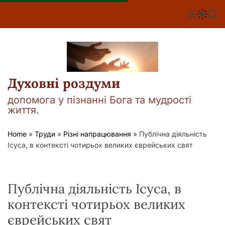
П
е
М
П
П
е
е
о
р
н
р
ш
е
ю
е
у
й
м
к
т
и
к
и
а
Духовні роздуми
д
ч
о
к
допомога у пізнанні Бога та мудрості
о
в
життя.
л
м
ь
і
о
Home
»
Труди
»
Різні напрацювання
»
Публічна діяльність
р
с
Ісуса, в контексті чотирьох великих єврейських свят
о
т
в
у
о
г
о
Публічна діяльність Ісуса, в
р
е
контексті чотирьох великих
ж
и
єврейських свят
м