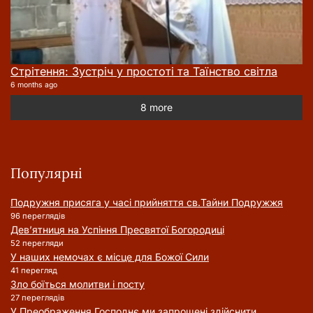
Стрітення: Зустріч у простоті та Таїнство світла
6 months ago
8 more
Популярні
Подружня присягa у часі прийняття cв.Тайни Подружжя
96 переглядів
Дев’ятниця на Успіння Пресвятої Богородиці
52 перегляди
У наших немочах є місце для Божої Сили
41 перегляд
Зло боїться молитви і посту
27 переглядів
У Преображення Господнє ми запрошені здійснити