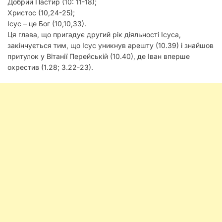
Добрий Пастир (10: 11-18);
Христос (10,24-25);
Ісус – це Бог (10,10,33).
Ця глава, що пригадує другий рік діяльності Ісуса,
закінчується тим, що Ісус уникнув арешту (10.39) і знайшов
притулок у Вітанії Перейській (10.40), де Іван вперше
охрестив (1.28; 3.22-23).