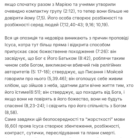
якщо спочатку разом з Марією та учнями утворили
очевидно компактну групу (2:12), то тепер вони більше не
довіряти йому (7,5). Його особа створює розбіжності та
розбіжності серед людей (7,12,40-43; 9,16; 10,19).
Вся ця опозиція та недовіра виникають з причин проповіді
Ісуса, котра тут більш пряма і відкрита способом
припускає своє божественне походження (7:26): він
засвідчує, що Бог є Його Батьком (8:42), роблячи таким
чином себе Богом, викликаючи вбивчий гнів релігійних
авторитетів (5: 17-18); стверджує, що Писання і Мойсей
говорили про нього (5,39.46); він оголошує себе живим
хлібом, що зійшов з неба, здатним дати вічне життя тим, хто
його їстиме(6:51); він стверджує, що походить від Бога, і
якщо вони не повірять в його божество, вони не будуть
спасенні (8,23-24); і свідчить про його спільність з Богом
(8,58).
Саме завдяки цій безпосередності та “жорсткості” мови
(6,60) прояв Ісуса створює збентеження, розбіжності,
контраст, сутички, переслідування та плани смерті.