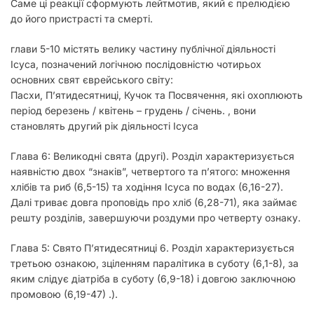
Саме ці реакції сформують лейтмотив, який є прелюдією
до його пристрасті та смерті.
глави 5-10 містять велику частину публічної діяльності
Ісуса, позначений логічною послідовністю чотирьох
основних свят єврейського світу:
Пасхи, П’ятидесятниці, Кучок та Посвячення, які охоплюють
період березень / квітень – грудень / січень. , вони
становлять другий рік діяльності Ісуса
Глава 6: Великодні свята (другі). Розділ характеризується
наявністю двох “знаків”, четвертого та п’ятого: множення
хлібів та риб (6,5-15) та ходіння Ісуса по водах (6,16-27).
Далі триває довга проповідь про хліб (6,28-71), яка займає
решту розділів, завершуючи роздуми про четверту ознаку.
Глава 5: Свято П’ятидесятниці 6. Розділ характеризується
третьою ознакою, зціленням паралітика в суботу (6,1-8), за
яким слідує діатріба в суботу (6,9-18) і довгою заключною
промовою (6,19-47) .).