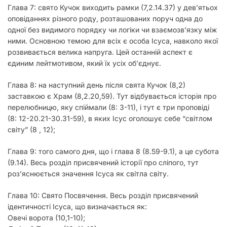
Глава 7: свято Кучок виходить рамки (7,2.14.37) у дев’ятьох
оповіданнях різного роду, розташованих поруч одна до
одної без видимого порядку чи логіки чи взаємозв’язку між
ними. Основною темою для всіх є особа Ісуса, навколо якої
розвивається велика напруга. Цей останній аспект є
єдиним лейтмотивом, який їх усіх об’єднує.
Глава 8: на наступний день після свята Кучок (8,2)
заставкою є Храм (8,2.20,59). Тут відбувається історія про
перелюбницю, яку спіймали (8: 3-11), і тут є три проповіді
(8: 12-20.21-30.31-59), в яких Ісус оголошує себе “світлом
світу” (8 , 12);
Глава 9: того самого дня, що і глава 8 (8.59-9.1), а це субота
(9.14). Весь розділ присвячений історії про сліпого, тут
розʼяснюється значення Ісуса як світла світу.
Глава 10: Свято Посвячення. Весь розділ присвячений
ідентичності Ісуса, що визначається як:
Овечі ворота (10,1-10);