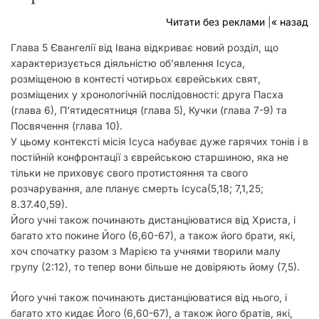
у
Читати без реклами
|
« назад
Глава 5 Євангелії від Івана відкриває новий розділ, що
характеризується діяльністю обʼявлення Ісуса,
розміщеною в контесті чотирьох єврейських свят,
розміщених у хронологічній послідовності: друга Пасха
(глава 6), П’ятидесятниця (глава 5), Кучки (глава 7-9) та
Посвячення (глава 10).
У цьому контексті місія Ісуса набуває дуже гарячих тонів і в
постійній конфронтації з єврейською старшиною, яка не
тільки не приховує свого протистояння та свого
розчарування, але планує смерть Ісуса(5,18; 7,1,25;
8.37.40,59).
Його учні також починають дистанціюватися від Христа, і
багато хто покине Його (6,60-67), а також його брати, які,
хоч спочатку разом з Марією та учнями творили малу
групу (2:12), то тепер вони більше не довіряють йому (7,5).
Його учні також починають дистанціюватися від нього, і
багато хто кидає Його (6,60-67), а також його братів, які,