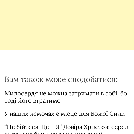
Вам також може сподобатися:
Милосердя не можна затримати в собі, бо
тоді його втратимо
У наших немочах є місце для Божої Сили
“Не бійтеся! Це – Я” Довіра Христові серед
життєвих бур, і сила синодальної