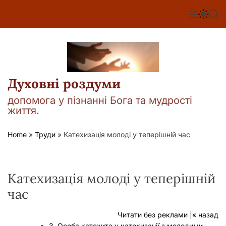
П
е
М
П
П
е
е
о
р
н
р
ш
е
ю
е
у
й
м
к
т
и
к
и
а
Духовні роздуми
д
ч
о
к
допомога у пізнанні Бога та мудрості
о
в
життя.
л
м
ь
і
о
Home
»
Труди
»
Катехизація молоді у теперішній час
р
с
о
т
в
у
о
г
Катехизація молоді у теперішній
о
р
час
е
ж
Читати без реклами
|
« назад
и
м
3. Особа катехита у катехизації з молодими