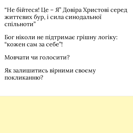
“Не бійтеся! Це – Я” Довіра Христові серед
життєвих бур, і сила синодальної
спільноти”
Бог ніколи не підтримає грішну логіку:
“кожен сам за себе”!
Мовчати чи голосити?
Як залишитись вірними своєму
покликанню?