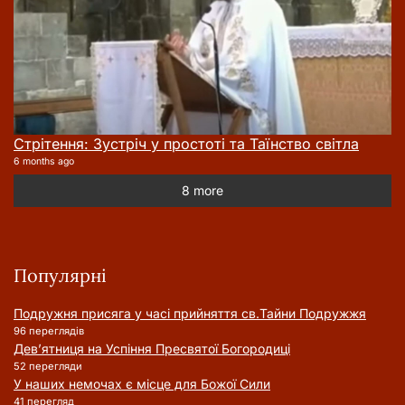
Стрітення: Зустріч у простоті та Таїнство світла
6 months ago
8 more
Популярні
Подружня присягa у часі прийняття cв.Тайни Подружжя
96 переглядів
Дев’ятниця на Успіння Пресвятої Богородиці
52 перегляди
У наших немочах є місце для Божої Сили
41 перегляд