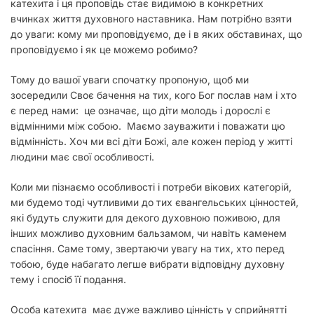
катехита і ця проповідь стає видимою в конкретних
вчинках життя духовного наставника. Нам потрібно взяти
до уваги: кому ми проповідуємо, де і в яких обставинах, що
проповідуємо і як це можемо робимо?
Тому до вашої уваги спочатку пропоную, щоб ми
зосередили Своє бачення на тих, кого Бог послав нам і хто
є перед нами: це означає, що діти молодь і дорослі є
відмінними між собою. Маємо зауважити і поважати цю
відмінність. Хоч ми всі діти Божі, але кожен період у житті
людини має свої особливості.
Коли ми пізнаємо особливості і потреби вікових категорій,
ми будемо тоді чутливими до тих євангельських цінностей,
які будуть служити для декого духовною поживою, для
інших можливо духовним бальзамом, чи навіть каменем
спасіння. Саме тому, звертаючи увагу на тих, хто перед
тобою, буде набагато легше вибрати відповідну духовну
тему і спосіб її подання.
Особа катехита має дуже важливо цінність у сприйнятті