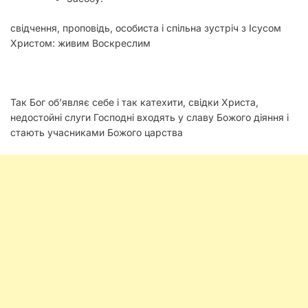
свідчення, проповідь, особиста і спільна зустріч з Ісусом
Христом: живим Воскреслим
Так Бог об’являє себе і так катехити, свідки Христа,
недостойні слуги Господні входять у славу Божого діяння і
стають учасниками Божого царства