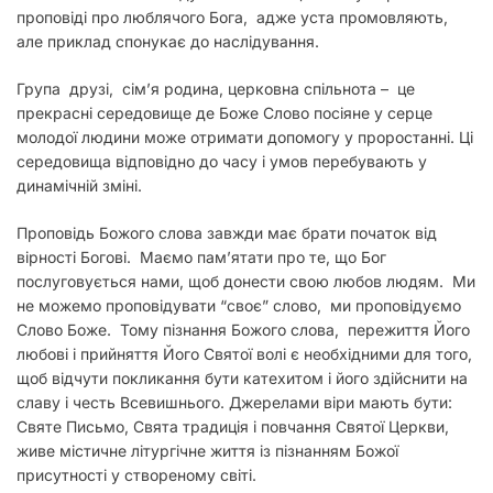
проповіді про люблячого Бога, адже уста промовляють,
але приклад спонукає до наслідування.
Група друзі, сім’я родина, церковна спільнота – це
прекрасні середовище де Боже Слово посіяне у серце
молодої людини може отримати допомогу у проростанні. Ці
середовища відповідно до часу і умов перебувають у
динамічній зміні.
Проповідь Божого слова завжди має брати початок від
вірності Богові. Маємо пам’ятати про те, що Бог
послуговується нами, щоб донести свою любов людям. Ми
не можемо проповідувати “своє” слово, ми проповідуємо
Слово Боже. Тому пізнання Божого слова, пережиття Його
любові і прийняття Його Святої волі є необхідними для того,
щоб відчути покликання бути катехитом і його здійснити на
славу і честь Всевишнього. Джерелами віри мають бути:
Святе Письмо, Свята традиція і повчання Святої Церкви,
живе містичне літургічне життя із пізнанням Божої
присутності у створеному світі.