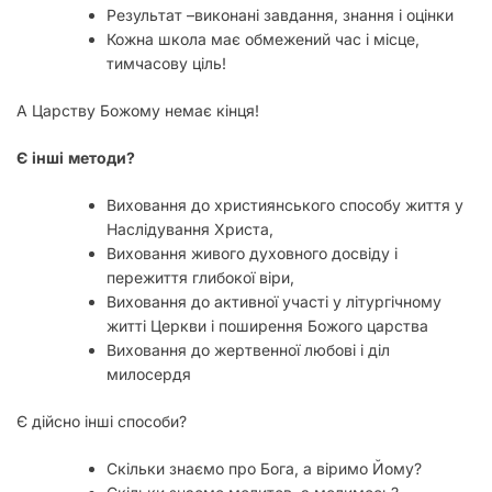
Результат –виконані завдання, знання і оцінки
Кожна школа має обмежений час і місце,
тимчасову ціль!
А Царству Божому немає кінця!
Є
інші
методи
?
Виховання до християнського способу життя у
Наслідування Христа,
Виховання живого духовного досвіду і
пережиття глибокої віри,
Виховання до активної участі у літургічному
житті Церкви і поширення Божого царства
Виховання до жертвенної любові і діл
милосердя
Є дійсно інші способи?
Скільки знаємо про Бога, а віримо Йому?