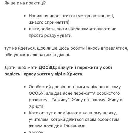
Як це є на практиці?
Навчання через життя (метод активності,
живого сприйняття)
діяти,робити, жити ніж запам’ятовувати чи
просто роздумувати.
тут не йдеться, щоб лише щось робити і якось вправлятися,
ніби удосконалюватися в діянні.
Діяти, щоб мати
ДОСВІД
:
відчути
і
пережити
у
собі
радість
і
красу
життя
у
вірі
в
Христа
.
Особистий досвід не тільки зацікавлює саму
ОСОБУ, але дає ясне пережиття особистого
розвитку – “я живу”! Живу по-іншому! Живу в
Христі!
Катехит тут є помічником на цьому шляху,
учителем, котрий ділиться своїм особистим
живим досвідом і знаннями.
Засобу: