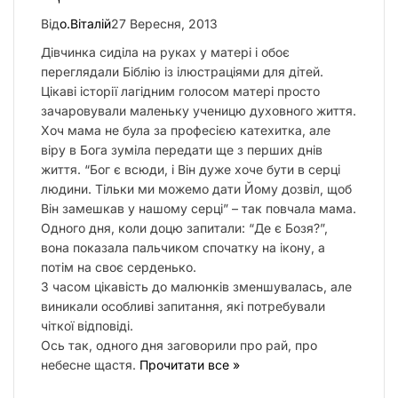
Від
о.Віталій
27 Вересня, 2013
Дівчинка сиділа на руках у матері і обоє
переглядали Біблію із ілюстраціями для дітей.
Цікаві історії лагідним голосом матері просто
зачаровували маленьку ученицю духовного життя.
Хоч мама не була за професією катехитка, але
віру в Бога зуміла передати ще з перших днів
життя. “Бог є всюди, і Він дуже хоче бути в серці
людини. Тільки ми можемо дати Йому дозвіл, щоб
Він замешкав у нашому серці” – так повчала мама.
Одного дня, коли доцю запитали: “Де є Бозя?”,
вона показала пальчиком спочатку на ікону, а
потім на своє серденько.
З часом цікавість до малюнків зменшувалась, але
виникали особливі запитання, які потребували
чіткої відповіді.
Ось так, одного дня заговорили про рай, про
небесне щастя.
Прочитати все »