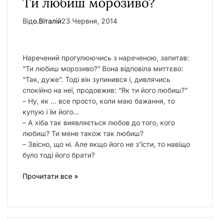
Ти любиш морозиво?
у
Від
о.Віталій
23 Червня, 2014
Наречений прогулюючись з нареченою, запитав:
“Ти любиш морозиво?” Вона відповіла миттєво:
“Так, дуже”. Тоді він зупинився і, дивлячись
спокійно на неї, продовжив: “Як ти його любиш?”
– Ну, як … все просто, коли маю бажання, то
купую і їм його…
– А хіба так виявляється любов до того, кого
любиш? Ти мене також так любиш?
– Звісно, що ні. Але якщо його не з’їсти, то навіщо
було тоді його брати?
Прочитати все »