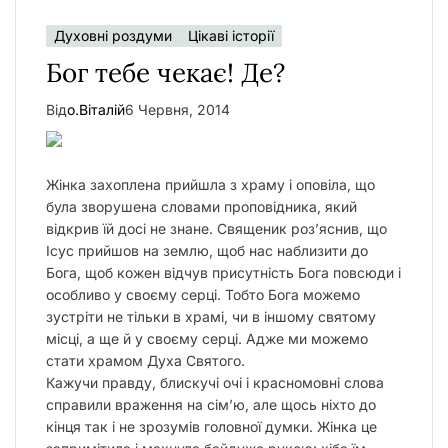
Духовні роздуми
Цікаві історії
Бог тебе чекає! Де?
Від
о.Віталій
6 Червня, 2014
Жінка захоплена прийшла з храму і оповіла, що
була зворушена словами проповідника, який
відкрив їй досі не знане. Священик роз’яснив, що
Ісус прийшов на землю, щоб нас наблизити до
Бога, щоб кожен відчув присутність Бога повсюди і
особливо у своєму серці. Тобто Бога можемо
зустріти не тільки в храмі, чи в іншому святому
місці, а ще й у своєму серці. Адже ми можемо
стати храмом Духа Святого.
Кажучи правду, блискучі очі і красномовні слова
справили враження на сім’ю, але щось ніхто до
кінця так і не зрозумів головної думки. Жінка це