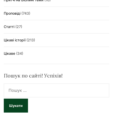
Проповіді
(743)
Статті
(27)
Цікаві історії
(213)
Цікаве
(34)
Пошук по сайті! Успіхів!
П
о
ш
у
к