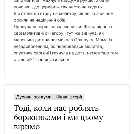
запримітила і махнула байдуже рукою: хіба їм
поясниш, до церкви ж так часто не ходять …
Всі стали до столу на молитву, як це за звичаєм
робили на недільний обід.
Пролунали перші слова молитви. Жінка підвела
свої молитовні очі вгору і тут же відчула, як
маленька дитина посмикала її за руку. Мама із
незадоволенням, бо перервалась молитва,
опустила свої очі і глянула на дитя, немов “що там
сталось?”
Прочитати все »
Духовні роздуми
Цікаві історії
Тоді, коли нас роблять
боржниками і ми цьому
віримо