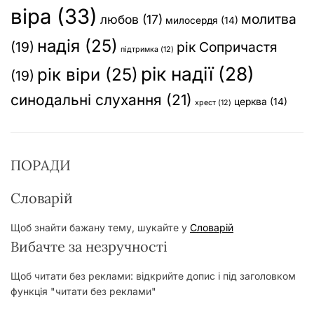
віра
(33)
молитва
любов
(17)
милосердя
(14)
надія
(25)
(19)
рік Сопричастя
підтримка
(12)
рік надії
(28)
рік віри
(25)
(19)
синодальні слухання
(21)
церква
(14)
хрест
(12)
ПОРАДИ
Словарій
Щоб знайти бажану тему, шукайте у
Словарій
Вибачте за незручності
Щоб читати без реклами: відкрийте допис і під заголовком
функція "читати без реклами"