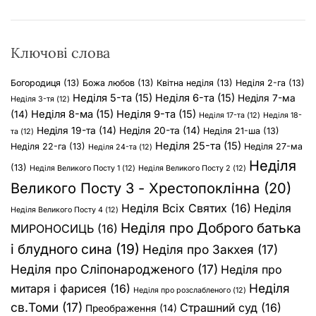
:
Ключові слова
Богородиця
(13)
Божа любов
(13)
Квітна неділя
(13)
Неділя 2-га
(13)
Неділя 5-та
(15)
Неділя 6-та
(15)
Неділя 7-ма
Неділя 3-тя
(12)
Неділя 8-ма
(15)
Неділя 9-та
(15)
(14)
Неділя 17-та
(12)
Неділя 18-
Неділя 19-та
(14)
Неділя 20-та
(14)
Неділя 21-ша
(13)
та
(12)
Неділя 25-та
(15)
Неділя 22-га
(13)
Неділя 27-ма
Неділя 24-та
(12)
Неділя
(13)
Неділя Великого Посту 1
(12)
Неділя Великого Посту 2
(12)
Великого Посту 3 - Хрестопоклінна
(20)
Неділя Всіх Святих
(16)
Неділя
Неділя Великого Посту 4
(12)
Неділя про Доброго батька
МИРОНОСИЦЬ
(16)
і блудного сина
(19)
Неділя про Закхея
(17)
Неділя про Сліпонародженого
(17)
Неділя про
Неділя
митаря і фарисея
(16)
Неділя про розслабленого
(12)
св.Томи
(17)
Страшний суд
(16)
Преображення
(14)