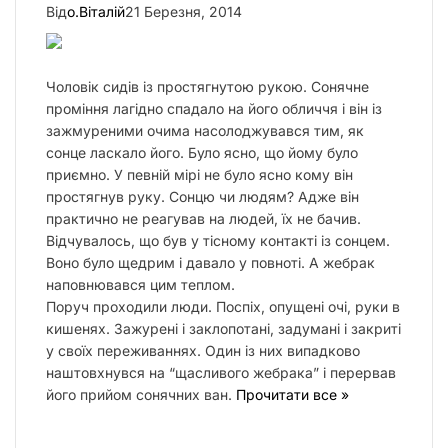
Від
о.Віталій
21 Березня, 2014
Чоловік сидів із простягнутою рукою. Сонячне
проміння лагідно спадало на його обличчя і він із
зажмуреними очима насолоджувався тим, як
сонце ласкало його. Було ясно, що йому було
приємно. У певній мірі не було ясно кому він
простягнув руку. Сонцю чи людям? Адже він
практично не реагував на людей, їх не бачив.
Відчувалось, що був у тісному контакті із сонцем.
Воно було щедрим і давало у повноті. А жебрак
наповнювався цим теплом.
Поруч проходили люди. Поспіх, опущені очі, руки в
кишенях. Зажурені і заклопотані, задумані і закриті
у своїх переживаннях. Один із них випадково
наштовхнувся на “щасливого жебрака” і перервав
його прийом сонячних ван.
Прочитати все »