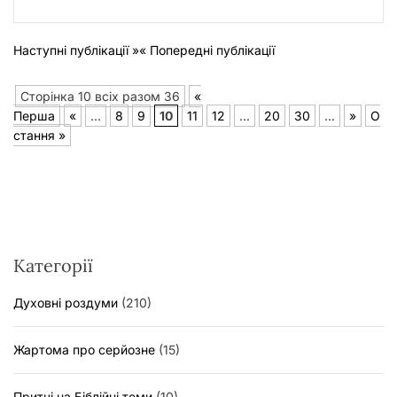
Наступні публікації »
« Попередні публікації
Сторінка 10 всіх разом 36
«
Перша
«
...
8
9
10
11
12
...
20
30
...
»
О
стання »
Категорії
Духовні роздуми
(210)
Жартома про серйозне
(15)
Притчі на Біблійні теми
(10)