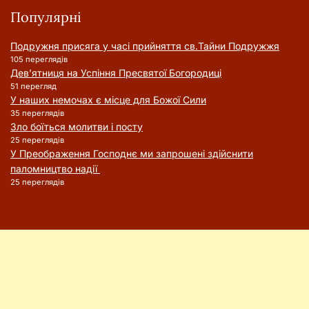
Популярні
Подружня присягa у часі прийняття cв.Тайни Подружжя
105 переглядів
Дев’ятниця на Успіння Пресвятої Богородиці
51 перегляд
У наших немочах є місце для Божої Сили
35 переглядів
Зло боїться молитви і посту
25 переглядів
У Преображення Господнє ми запрошені здійснити
паломництво надії
25 переглядів