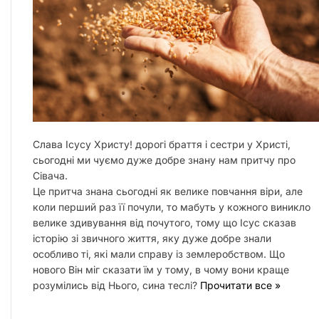
Слава Ісусу Христу! дорогі браття і сестри у Христі,
сьогодні ми чуємо дуже добре знану нам притчу про
Сівача.
Це притча знана сьогодні як велике повчання віри, але
коли перший раз її почули, то мабуть у кожного виникло
велике здивування від почутого, тому що Ісус сказав
історію зі звичного життя, яку дуже добре знали
особливо ті, які мали справу із землеробством. Що
нового Він міг сказати їм у тому, в чому вони краще
розумілись від Нього, сина теслі?
Прочитати все »