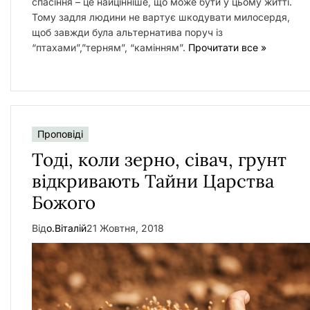
спасіння – це найцінніше, що може бути у цьому житті.
Тому задля людини не вартує шкодувати милосердя,
щоб завжди була альтернатива поруч із
“птахами”,”терням”, “камінням”.
Прочитати все »
Проповіді
Тоді, коли зерно, сівач, грунт
відкривають Тайни Царства
Божого
Від
о.Віталій
21 Жовтня, 2018