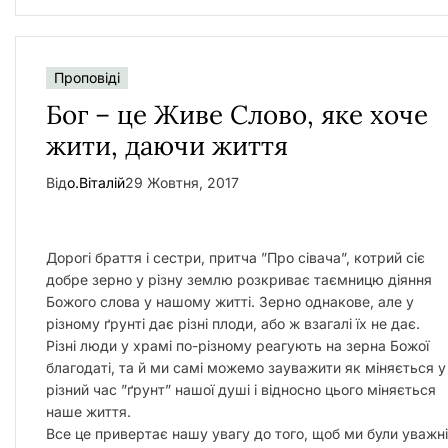
Проповіді
Бог – це Живе Слово, яке хоче
жити, даючи життя
Від
о.Віталій
29 Жовтня, 2017
Дорогі браття і сестри, притча ”Про сівача”, котрий сіє
добре зерно у різну землю розкриває таємницю діяння
Божого слова у нашому житті. Зерно однакове, але у
різному ґрунті дає різні плоди, або ж взагалі їх не дає.
Різні люди у храмі по-різному реагують на зерна Божої
благодаті, та й ми самі можемо зауважити як міняється у
різний час ”ґрунт” нашої душі і відносно цього міняється
наше життя.
Все це привертає нашу увагу до того,
щоб ми були уважні