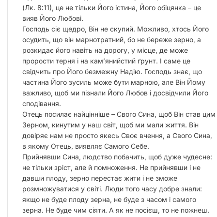
(Лк. 8:11), це не тільки Його істина, Його обіцянка – це
вияв Його Любові.
Господь сіє щедро, Він не скупий. Можливо, хтось Його
осудить, що він марнотратний, бо не береже зерно, а
розкидає його навіть на дорогу, у місце, де може
прорости терня і на камʼянийстий ґрунт. І саме це
свідчить про Його безмежну Надію. Господь знає, що
частина Його зусиль може бути марною, але Він Йому
важливо, щоб ми пізнали Його Любов і досвідчили Його
сподівання.
Отець посилає найцінніше – Свого Сина, щоб Він став цим
Зерном, кинутим у наш світ, щоб ми мали життя. Він
довіряє нам не просто якесь Своє вчення, а Свого Сина,
в якому Отець, виявляє Самого Себе.
Прийнявши Сина, людство побачить, щоб дуже чудесне:
не тільки зріст, але й помноження. Не прийнявши і не
давши плоду, зерно перестає жити і не зможе
розмножуватися у світі. Люди того часу добре знали:
якщо не буде плоду зерна, не буде з часом і самого
зерна. Не буде чим сіяти. А як не посієш, то не пожнеш.