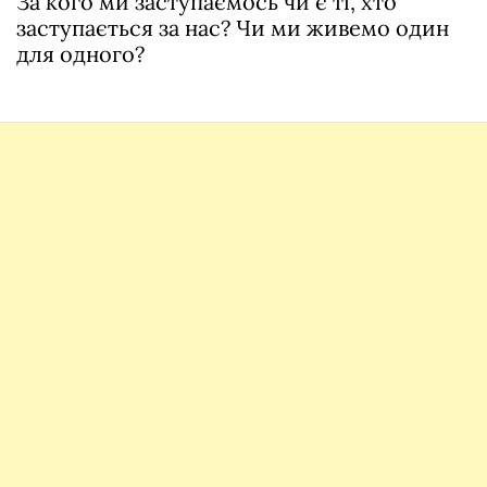
За кого ми заступаємось чи є ті, хто
заступається за нас? Чи ми живемо один
для одного?