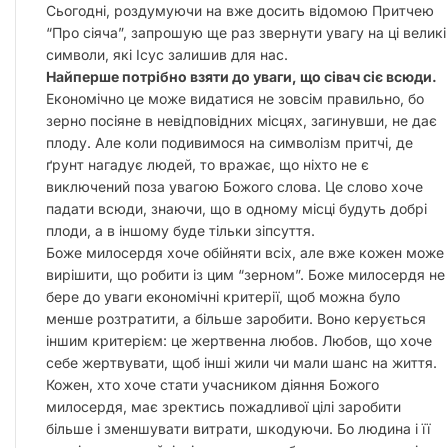
Сьогодні, роздумуючи на вже досить відомою Притчею
“Про сіяча”, запрошую ще раз звернути увагу на ці великі
символи, які Ісус залишив для нас.
Найперше потрібно взяти до уваги, що сівач сіє всюди.
Економічно це може видатися не зовсім правильно, бо
зерно посіяне в невідповідних місцях, загинувши, не дає
плоду. Але коли подивимося на символізм притчі, де
ґрунт нагадує людей, то вражає, що ніхто не є
виключений поза увагою Божого слова. Це слово хоче
падати всюди, знаючи, що в одному місці будуть добрі
плоди, а в іншому буде тільки зіпсуття.
Боже милосердя хоче обійняти всіх, але вже кожен може
вирішити, що робити із цим “зерном”. Боже милосердя не
бере до уваги економічні критерії, щоб можна було
менше розтратити, а більше заробити. Воно керується
іншим критерієм: це жертвенна любов. Любов, що хоче
себе жертвувати, щоб інші жили чи мали шанс на життя.
Кожен, хто хоче стати учасником діяння Божого
милосердя, має зректись пожадливої цілі заробити
більше і зменшувати витрати, шкодуючи. Бо людина і її