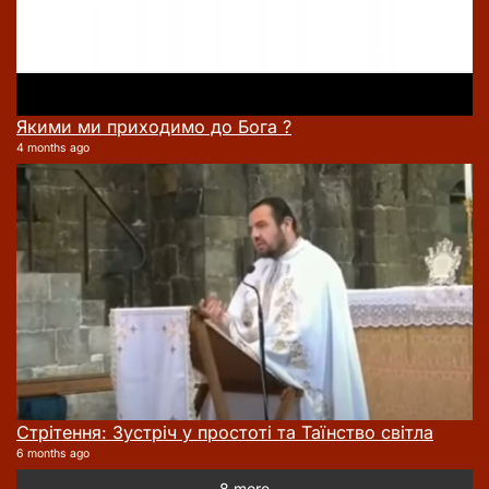
Якими ми приходимо до Бога ?
4 months ago
Стрітення: Зустріч у простоті та Таїнство світла
6 months ago
8 more