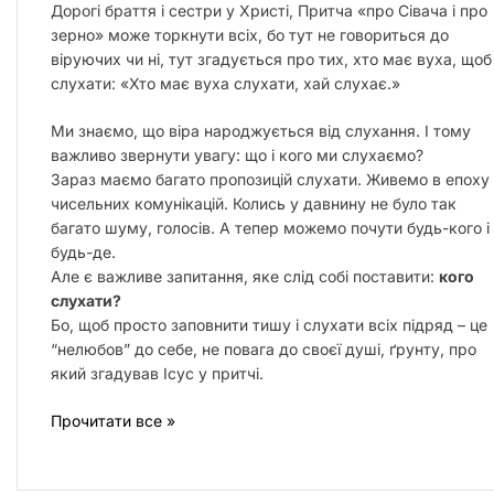
Дорогі браття і сестри у Христі, Притча «про Сівача і про
зерно» може торкнути всіх, бо тут не говориться до
віруючих чи ні, тут згадується про тих, хто має вуха, щоб
слухати: «Хто має вуха слухати, хай слухає.»
Ми знаємо, що віра народжується від слухання. І тому
важливо звернути увагу: що і кого ми слухаємо?
Зараз маємо багато пропозицій слухати. Живемо в епоху
чисельних комунікацій. Колись у давнину не було так
багато шуму, голосів. А тепер можемо почути будь-кого і
будь-де.
Але є важливе запитання, яке слід собі поставити:
кого
слухати?
Бо, щоб просто заповнити тишу і слухати всіх підряд – це
“нелюбов” до себе, не повага до своєї душі, ґрунту, про
який згадував Ісус у притчі.
Прочитати все »