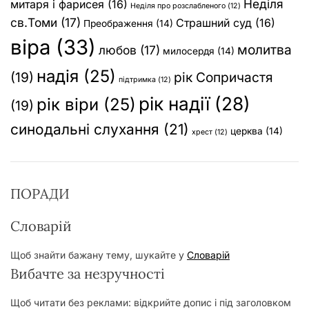
Неділя
митаря і фарисея
(16)
Неділя про розслабленого
(12)
св.Томи
(17)
Страшний суд
(16)
Преображення
(14)
віра
(33)
молитва
любов
(17)
милосердя
(14)
надія
(25)
(19)
рік Сопричастя
підтримка
(12)
рік надії
(28)
рік віри
(25)
(19)
синодальні слухання
(21)
церква
(14)
хрест
(12)
ПОРАДИ
Словарій
Щоб знайти бажану тему, шукайте у
Словарій
Вибачте за незручності
Щоб читати без реклами: відкрийте допис і під заголовком