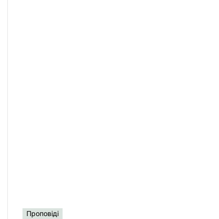
у
Проповіді