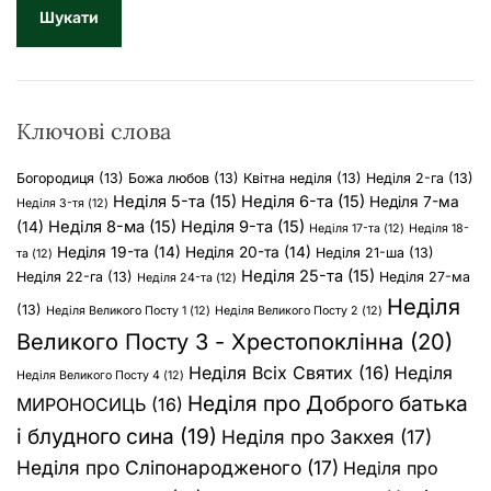
у
к
:
Ключові слова
Богородиця
(13)
Божа любов
(13)
Квітна неділя
(13)
Неділя 2-га
(13)
Неділя 5-та
(15)
Неділя 6-та
(15)
Неділя 7-ма
Неділя 3-тя
(12)
Неділя 8-ма
(15)
Неділя 9-та
(15)
(14)
Неділя 17-та
(12)
Неділя 18-
Неділя 19-та
(14)
Неділя 20-та
(14)
Неділя 21-ша
(13)
та
(12)
Неділя 25-та
(15)
Неділя 22-га
(13)
Неділя 27-ма
Неділя 24-та
(12)
Неділя
(13)
Неділя Великого Посту 1
(12)
Неділя Великого Посту 2
(12)
Великого Посту 3 - Хрестопоклінна
(20)
Неділя Всіх Святих
(16)
Неділя
Неділя Великого Посту 4
(12)
Неділя про Доброго батька
МИРОНОСИЦЬ
(16)
і блудного сина
(19)
Неділя про Закхея
(17)
Неділя про Сліпонародженого
(17)
Неділя про