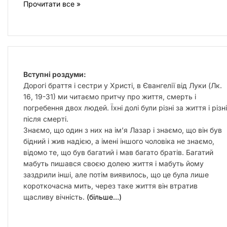
Прочитати все »
Вступні роздуми:
Дорогі браття і сестри у Христі, в Євангелії від Луки (Лк.
16, 19-31) ми читаємо притчу про життя, смерть і
погребення двох людей. Їхні долі були різні за життя і різні
після смерті.
Знаємо, що один з них на імʼя Лазар і знаємо, що він був
бідний і жив надією, а імені іншого чоловіка не знаємо,
відомо те, що був багатий і мав багато братів. Багатий
мабуть пишався своєю долею життя і мабуть йому
заздрили інші, але потім виявилось, що це була лише
короткочасна мить, через таке життя він втратив
щасливу вічність.
(більше…)