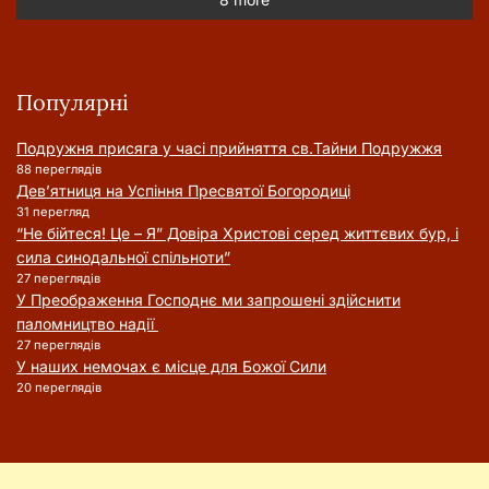
Популярні
Подружня присягa у часі прийняття cв.Тайни Подружжя
88 переглядів
Дев’ятниця на Успіння Пресвятої Богородиці
31 перегляд
“Не бійтеся! Це – Я” Довіра Христові серед життєвих бур, і
сила синодальної спільноти”
27 переглядів
У Преображення Господнє ми запрошені здійснити
паломництво надії
27 переглядів
У наших немочах є місце для Божої Сили
20 переглядів