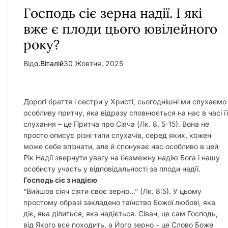
Господь сіє зерна надії. І які
вже є плоди цього ювілейного
року?
Від
о.Віталій
30 Жовтня, 2025
Дорогі браття і сестри у Христі, сьогоднішні ми слухаємо
особливу притчу, яка відразу сповнюється на нас в часі її
слухання – це Притча про Сіяча (Лк. 8, 5-15). Вона не
просто описує різні типи слухачів, серед яких, кожен
може себе впізнати, але й спонукає нас особливо в цей
Рік Надії звернути увагу на безмежну надію Бога і нашу
особисту участь у відповідальності за плоди надії.
Господь сіє з надією
“Вийшов сіяч сіяти своє зерно…” (Лк. 8:5). У цьому
простому образі закладено таїнство Божої любові, яка
діє, яка ділиться, яка надіється. Сівач, це сам Господь,
від Якого все походить, а Його зерно – це Слово Боже