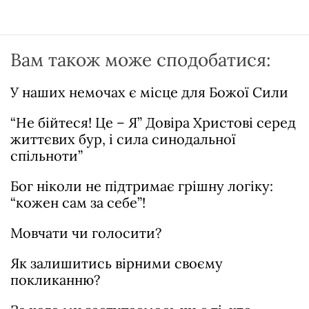
Вам також може сподобатися:
У наших немочах є місце для Божої Сили
“Не бійтеся! Це – Я” Довіра Христові серед
життєвих бур, і сила синодальної
спільноти”
Бог ніколи не підтримає грішну логіку:
“кожен сам за себе”!
Мовчати чи голосити?
Як залишитись вірними своєму
покликанню?