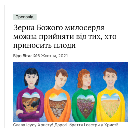
Проповіді
Зерна Божого милосердя
можна прийняти від тих, хто
приносить плоди
Від
о.Віталій
16 Жовтня, 2021
Слава Ісусу Христу! Дорогі браття і сестри у Христі!