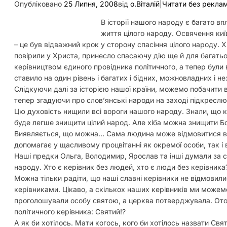
Опубліковано
25 Липня, 2008
від
о.Віталій
|
Читати без рекла
В історії нашого народу є багато впл
життя цілого народу. Освячення киї
– це був відважний крок у сторону спасіння цілого народу. 
повірили у Христа, принесло спасаючу дію ще й для багатьох
керівництвом єдиного провідника політичного, а тепер були
ставило на один рівень і багатих і бідних, можновладних і н
Слідкуючи далі за історією нашої країни, можемо побачити ве
тепер згадуючи про слов’янські народи на заході підкреслюют
Цю духовість нищили всі вороги нашого народу. Знали, що к
буде легше знищити цілий народ. Але хіба можна знищити Б
Виявляється, що можна… Сама людина може відмовитися від
допомагає у щасливому процвітанні як окремої особи, так і в
Наші предки Ольга, Володимир, Ярослав та інші думали за сп
народу. Хто є керівник без людей, хто є люди без керівника
Можна тільки радіти, що наші славні керівники не відмовили
керівниками. Цікаво, а скількох наших керівників ми можем
проголошували особу святою, а церква потверджувала. Отож
політичного керівника: Святий!?
А як би хотілось. Мати когось, кого би хотілось назвати Св