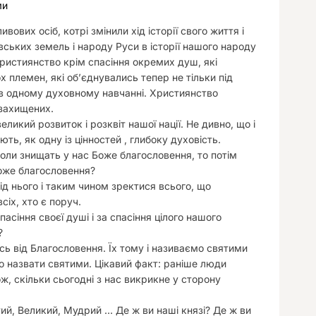
ми
у
ивових осіб, котрі змінили хід історії свого життя і
вських земель і народу Руси в історії нашого народу
Християнство крім спасіння окремих душ, які
 племен, які об’єднувались тепер не тільки під
 в одному духовному навчанні.
Християнство
езахищених.
ликий розвиток і розквіт нашої нації. Не дивно, що і
ь, як одну із цінностей , глибоку духовість.
оли знищать у нас Боже благословення, то потім
оже благословення?
 нього і таким чином зректися всього, що
сіх, хто є поруч.
асіння своєї душі і за спасіння цілого нашого
?
сь від Благословення. Їх тому і називаємо святими
о назвати святими. Цікавий факт: раніше люди
, скільки сьогодні з нас викрикне у сторону
ятий, Великий, Мудрий … Де ж ви наші князі? Де ж ви