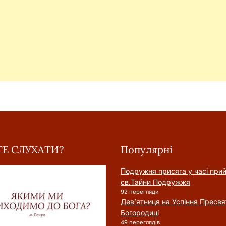
Е СЛУХАТИ?
Популярні
Подружня присягa у часі при
cв.Тайни Подружжя
92 перегляди
Дев’ятниця на Успіння Пресвя
Богородиці
49 переглядів