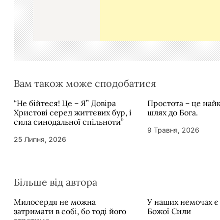
а
п
и
с
і
в
Вам також може сподобатися
“Не бійтеся! Це – Я” Довіра
Простота – це на
Христові серед життєвих бур, і
шлях до Бога.
сила синодальної спільноти”
9 Травня, 2026
25 Липня, 2026
Більше від автора
Милосердя не можна
У наших немочах є
затримати в собі, бо тоді його
Божої Сили