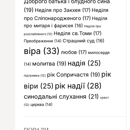
Доброго батька і блудного сина
(19)
Неділя про Закхея
(17)
Неділя
про Сліпонародженого
(17)
Неділя
про митаря і фарисея
(16)
Неділя про
Неділя св.Томи
(17)
розслабленого
(12)
Страшний суд
(16)
Преображення
(14)
віра
(33)
любов
(17)
милосердя
надія
(25)
молитва
(19)
(14)
рік
рік Сопричастя
(19)
підтримка
(12)
рік надії
(28)
віри
(25)
синодальні слухання
(21)
хрест
церква
(14)
(12)
ПОРАДИ