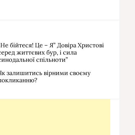
“Не бійтеся! Це – Я” Довіра Христові
серед життєвих бур, і сила
синодальної спільноти”
Як залишитись вірними своєму
покликанню?