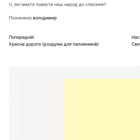
ті, які маєте повести наш народ до спасіння?
Позначено
володимир
Н
Попередній:
Нас
Хресна дорога (роздуми для паломників)
Свя
а
в
і
г
а
ц
і
я
з