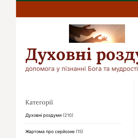
П
е
р
е
й
т
и
Духовні роз
д
о
в
допомога у пізнанні Бога та мудрості
м
і
с
т
у
Категорії
Духовні роздуми
(210)
Жартома про серйозне
(15)