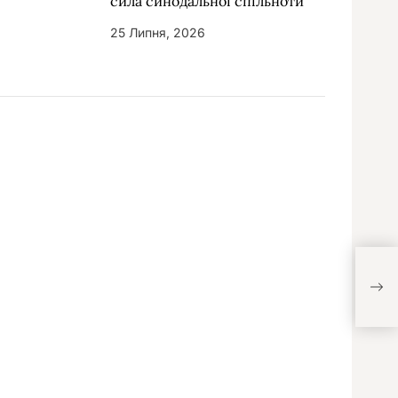
сила синодальної спільноти”
25 Липня, 2026
Свя
але 