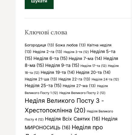
у
к
:
Ключові слова
Богородиця
(13)
Божа любов
(13)
Квітна неділя
Неділя 5-та
(13)
Неділя 2-га
(13)
Неділя 3-тя
(12)
(15)
Неділя 6-та
(15)
Неділя
Неділя 7-ма
(14)
8-ма
(15)
Неділя 9-та
(15)
Неділя 17-та
(12)
Неділя
Неділя 19-та
(14)
Неділя 20-та
(14)
18-та
(12)
Неділя 21-ша
(13)
Неділя 22-га
(13)
Неділя 24-та
(12)
Неділя 25-та
(15)
Неділя 27-ма
(13)
Неділя
Великого Посту 1
(12)
Неділя Великого Посту 2
(12)
Неділя Великого Посту 3 -
Хрестопоклінна
(20)
Неділя Великого
Неділя Всіх Святих
(16)
Неділя
Посту 4
(12)
Неділя про
МИРОНОСИЦЬ
(16)