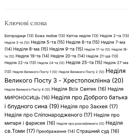
:
Ключові слова
Богородиця
(13)
Божа любов
(13)
Квітна неділя
(13)
Неділя 2-га
(13)
Неділя 5-та
(15)
Неділя 6-та
(15)
Неділя 7-ма
Неділя 3-тя
(12)
Неділя 8-ма
(15)
Неділя 9-та
(15)
(14)
Неділя 17-та
(12)
Неділя 18-
Неділя 19-та
(14)
Неділя 20-та
(14)
Неділя 21-ша
(13)
та
(12)
Неділя 25-та
(15)
Неділя 22-га
(13)
Неділя 27-ма
Неділя 24-та
(12)
Неділя
(13)
Неділя Великого Посту 1
(12)
Неділя Великого Посту 2
(12)
Великого Посту 3 - Хрестопоклінна
(20)
Неділя Всіх Святих
(16)
Неділя
Неділя Великого Посту 4
(12)
Неділя про Доброго батька
МИРОНОСИЦЬ
(16)
і блудного сина
(19)
Неділя про Закхея
(17)
Неділя про Сліпонародженого
(17)
Неділя про
Неділя
митаря і фарисея
(16)
Неділя про розслабленого
(12)
св.Томи
(17)
Страшний суд
(16)
Преображення
(14)