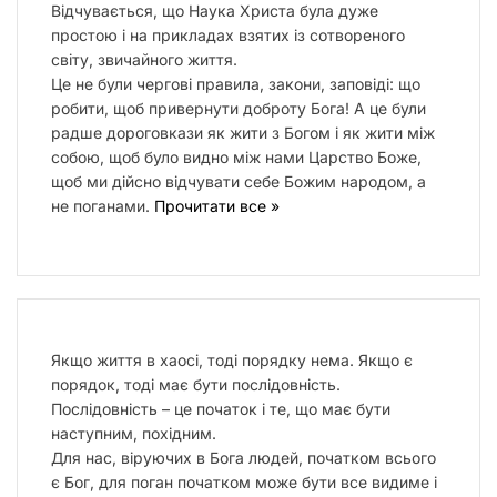
Відчувається, що Наука Христа була дуже
простою і на прикладах взятих із сотвореного
світу, звичайного життя.
Це не були чергові правила, закони, заповіді: що
робити, щоб привернути доброту Бога! А це були
радше дороговкази як жити з Богом і як жити між
собою, щоб було видно між нами Царство Боже,
щоб ми дійсно відчувати себе Божим народом, а
не поганами.
Прочитати все »
Якщо життя в хаосі, тоді порядку нема. Якщо є
порядок, тоді має бути послідовність.
Послідовність – це початок і те, що має бути
наступним, похідним.
Для нас, віруючих в Бога людей, початком всього
є Бог, для поган початком може бути все видиме і