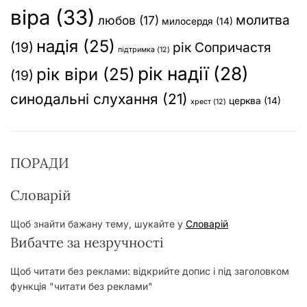
віра
(33)
молитва
любов
(17)
милосердя
(14)
надія
(25)
(19)
рік Сопричастя
підтримка
(12)
рік надії
(28)
рік віри
(25)
(19)
синодальні слухання
(21)
церква
(14)
хрест
(12)
ПОРАДИ
Словарій
Щоб знайти бажану тему, шукайте у
Словарій
Вибачте за незручності
Щоб читати без реклами: відкрийте допис і під заголовком
функція "читати без реклами"