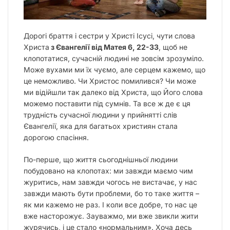
Дорогі браття і сестри у Христі Ісусі, чути слова
Христа
з Євангелії від Матея 6, 22-33
, щоб не
клопотатися, сучасній людині не зовсім зрозуміло.
Може вухами ми їх чуємо, але серцем кажемо, що
це неможливо. Чи Христос помилився? Чи може
ми відійшли так далеко від Христа, що Його слова
можемо поставити під сумнів. Та все ж де є ця
трудність сучасної людини у прийнятті слів
Євангелії, яка для багатьох християн стала
дорогою спасіння.
По-перше, що життя сьогоднішньої людини
побудовано на клопотах: ми завжди маємо чим
журитись, нам завжди чогось не вистачає, у нас
завжди мають бути проблеми, бо то таке життя –
як ми кажемо не раз. І коли все добре, то нас це
вже насторожує. Зауважмо, ми вже звикли жити
журячись, і це стало «нормальним». Хоча десь