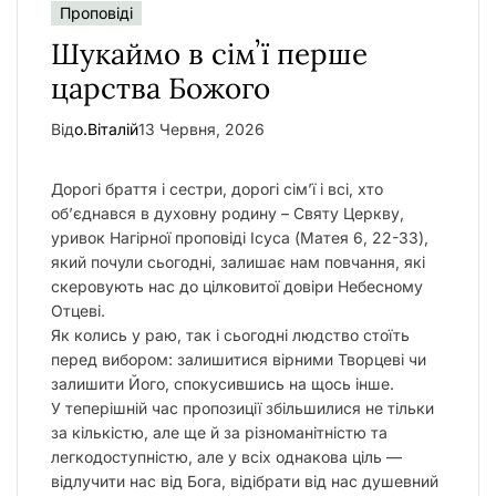
Проповіді
у
Шукаймо в сімʼї перше
царства Божого
Від
о.Віталій
13 Червня, 2026
Дорогі браття і сестри, дорогі сім’ї і всі, хто
об’єднався в духовну родину – Святу Церкву,
уривок Нагірної проповіді Ісуса (Матея
6, 22-33
),
який почули сьогодні, залишає нам повчання, які
скеровують нас до цілковитої довіри Небесному
Отцеві.
Як колись у раю, так і сьогодні людство стоїть
перед вибором: залишитися вірними Творцеві чи
залишити Його, спокусившись на щось інше.
У теперішній час пропозиції збільшилися не тільки
за кількістю, але ще й за різноманітністю та
легкодоступністю, але у всіх однакова ціль —
відлучити нас від Бога, відібрати від нас душевний