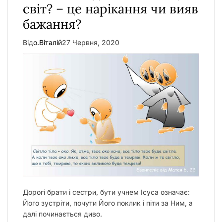
світ? – це нарікання чи вияв
бажання?
Від
о.Віталій
27 Червня, 2020
Дорогі брати і сестри, бути учнем Ісуса означає:
Його зустріти, почути Його поклик і піти за Ним, а
далі починається диво.