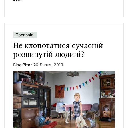
Проповіді
Не клопотатися сучасній
розвинутій людині?
Від
о.Віталій
6 Липня, 2019