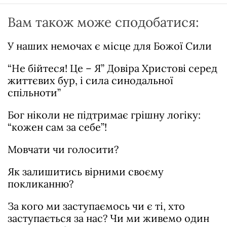
Вам також може сподобатися:
У наших немочах є місце для Божої Сили
“Не бійтеся! Це – Я” Довіра Христові серед
життєвих бур, і сила синодальної
спільноти”
Бог ніколи не підтримає грішну логіку:
“кожен сам за себе”!
Мовчати чи голосити?
Як залишитись вірними своєму
покликанню?
За кого ми заступаємось чи є ті, хто
заступається за нас? Чи ми живемо один