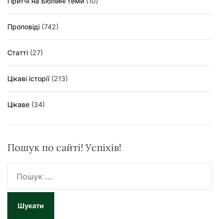
Притчі на Біблійні теми
(10)
Проповіді
(742)
Статті
(27)
Цікаві історії
(213)
Цікаве
(34)
Пошук по сайті! Успіхів!
П
о
ш
у
к