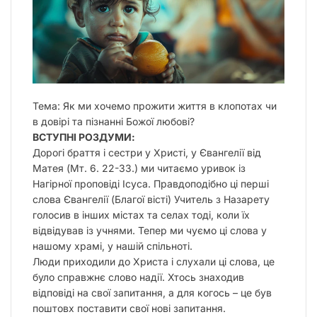
Тема: Як ми хочемо прожити життя в клопотах чи
в довірі та пізнанні Божої любові?
ВСТУПНІ РОЗДУМИ:
Дорогі браття і сестри у Христі, у Євангелії від
Матея (Мт. 6. 22-33.) ми читаємо уривок із
Нагірної проповіді Ісуса. Правдоподібно ці перші
слова Євангелії (Благої вісті) Учитель з Назарету
голосив в інших містах та селах тоді, коли їх
відвідував із учнями. Тепер ми чуємо ці слова у
нашому храмі, у нашій спільноті.
Люди приходили до Христа і слухали ці слова, це
було справжнє слово надії. Хтось знаходив
відповіді на свої запитання, а для когось – це був
поштовх поставити свої нові запитання.