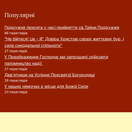
Популярні
Подружня присягa у часі прийняття cв.Тайни Подружжя
86 переглядів
“Не бійтеся! Це – Я” Довіра Христові серед життєвих бур, і
сила синодальної спільноти”
27 переглядів
У Преображення Господнє ми запрошені здійснити
паломництво надії
27 переглядів
Дев’ятниця на Успіння Пресвятої Богородиці
26 переглядів
У наших немочах є місце для Божої Сили
20 переглядів