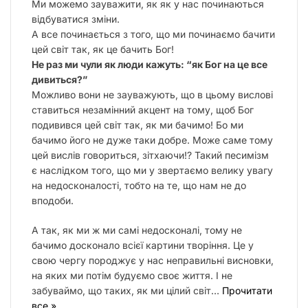
Ми можемо зауважити, як як у нас починаються
відбуватися зміни.
А все починається з того, що ми починаємо бачити
цей світ так, як це бачить Бог!
Не раз ми чули як люди кажуть: “як Бог на це все
дивиться?”
Можливо вони не зауважують, що в цьому вислові
ставиться незамінний акцент на тому, щоб Бог
подивився цей світ так, як ми бачимо! Бо ми
бачимо його не дуже таки добре. Може саме тому
цей вислів говориться, зітхаючи!? Такий песимізм
є наслідком того, що ми у звертаємо велику увагу
на недосконалості, тобто на те, що нам не до
вподоби.
А так, як ми ж ми самі недосконалі, тому не
бачимо досконало всієї картини творіння. Це у
свою чергу породжує у нас неправильні висновки,
на яких ми потім будуємо своє життя. І не
забуваймо, що таких, як ми цілий світ…
Прочитати
все »