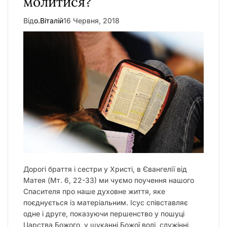
молитися?
Від
о.Віталій
16 Червня, 2018
Дорогі браття і сестри у Христі, в Євангелії від
Матея (Мт. 6, 22-33) ми чуємо поучення нашого
Спасителя про наше духовне життя, яке
поєднується із матеріальним. Ісус співставляє
одне і друге, показуючи першенство у пошуці
Царства Божого, у шуканні Божої волі, служінні