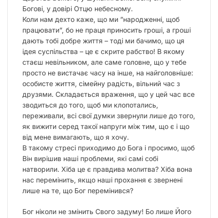
Богові, у довірі Отцю небесному.
Коли нам дехто каже, що ми ”народженні, щоб
працювати”, бо не праця приносить гроші, а гроші
дають тобі добре життя – тоді ми бачимо, що ця
ідея суспільства – це є скрите рабство! В якому
стаєш невільником, але саме головне, що у тебе
просто не вистачає часу на інше, на найголовніше:
особисте життя, сімейну радість, вільний час з
друзями. Складається враження, що у цей час все
зводиться до того, щоб ми клопотались,
переживали, всі свої думки звернули лише до того,
як вижити серед такої напруги між тим, що є і що
від мене вимагають, що я хочу.
В такому стресі приходимо до Бога і просимо, щоб
Він вирішив наші проблеми, які самі собі
натворили. Хіба це є правдива молитва? Хіба вона
нас перемінить, якщо наші прохання є звернені
лише на те, що Бог перемінився?
Бог ніколи не змінить Свого задуму! Бо лише Його