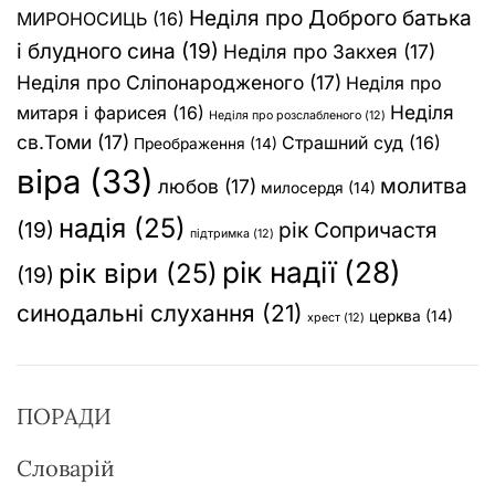
Неділя про Доброго батька
МИРОНОСИЦЬ
(16)
і блудного сина
(19)
Неділя про Закхея
(17)
Неділя про Сліпонародженого
(17)
Неділя про
Неділя
митаря і фарисея
(16)
Неділя про розслабленого
(12)
св.Томи
(17)
Страшний суд
(16)
Преображення
(14)
віра
(33)
молитва
любов
(17)
милосердя
(14)
надія
(25)
(19)
рік Сопричастя
підтримка
(12)
рік надії
(28)
рік віри
(25)
(19)
синодальні слухання
(21)
церква
(14)
хрест
(12)
ПОРАДИ
Словарій