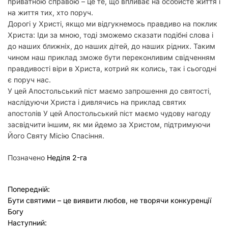
приватною справою – це те, що впливає на особисте життя і
на життя тих, хто поруч.
Дорогі у Христі, якщо ми відгукнемось правдиво на поклик
Христа: Іди за мною, тоді зможемо сказати подібні слова і
до наших ближніх, до наших дітей, до наших рідних. Таким
чином наш приклад зможе бути переконливим свідченням
правдивості віри в Христа, котрий як колись, так і сьогодні
є поруч нас.
У цей Апостольський піст маємо запрошення до святості,
наслідуючи Христа і дивлячись на приклад святих
апостолів У цей Апостольський піст маємо чудову нагоду
засвідчити іншим, як ми йдемо за Христом, підтримуючи
Його Святу Місію Спасіння.
Позначено
Неділя 2-га
Н
Попередній:
Бути святими – це виявити любов, не творячи конкуренції
а
Богу
в
Наступний: