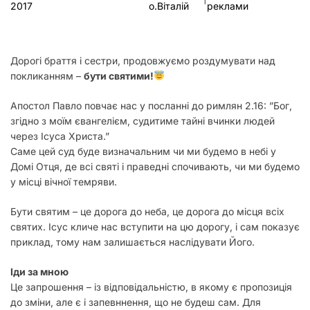
2017
о.Віталій
реклами
у
Дорогі браття і сестри, продовжуємо роздумувати над
покликанням –
бути святими!
Апостол Павло повчає нас у посланні до римлян 2.16: ”Бог,
згідно з моїм євангелієм, судитиме тайні вчинки людей
через Ісуса Христа.”
Саме цей суд буде визначальним чи ми будемо в небі у
Домі Отця, де всі святі і праведні спочивають, чи ми будемо
у місці вічної темряви.
Бути святим – це дорога до неба, це дорога до місця всіх
святих. Ісус кличе нас вступити на цю дорогу, і сам показує
приклад, тому нам залишається наслідувати Його.
Іди за мною
Це запрошення – із відповідальністю, в якому є пропозиція
до зміни, але є і запевннення, що не будеш сам. Для