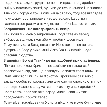
людини є завжди трудністю почати щось нове, зробити
зміну у власному житті, рушити до незнайомого і незнаного.
Але коли поруч є той, з ким нема страху, тоді все виглядає
по-іншому.Ісус запрошує нас до Божого Царства і
залишається разом з нами, як це зробив із апостолами.
Запрошення – це нагода зробити вибір
Так, коли ми чуємо запрошення, тоді стаємо перед
вибором: відгукнутися або ж зробити щось інше.
Тому послухати Бога, виконати Його волю – це велика
підтримка Богу у виконанні Його Святих планів щодо
спасіння людства.
Відповісти Богові “так” – це дати добрий приклад іншим.
Піти за покликом Христа – це зробити не тільки свій
особистий вибір, але ще вплинути на життя твоїх ближніх.
Святі апостоли пішли за Христом, зробивши свій вибір
заради особистої користі, але цим самим спонукують і по-
сьогодні кожного задуматися: чи зможу я так зробити?
І багато так зробили вже перед мною і скільки так
продожують робити тепер.
Тому віра і наслідування Христа ніколи не може бути лише