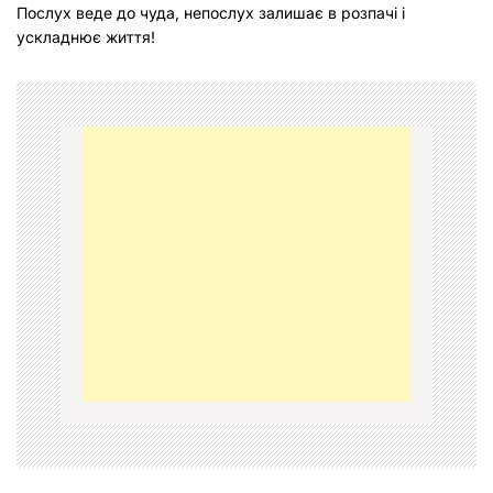
Послух веде до чуда, непослух залишає в розпачі і
і
ускладнює життя!
г
а
ц
і
я
з
а
п
и
с
і
в