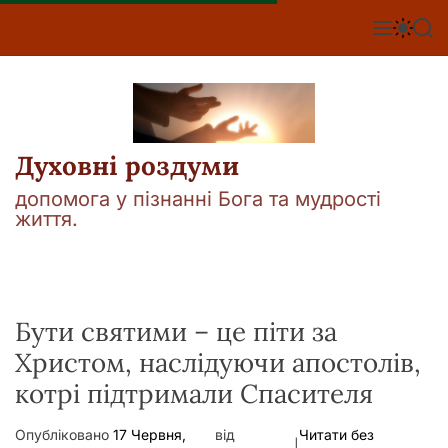
П
е
М
П
П
е
е
о
р
н
р
ш
е
ю
е
у
й
м
к
т
и
к
и
а
Духовні роздуми
д
ч
о
к
допомога у пізнанні Бога та мудрості
о
в
життя.
л
м
ь
і
о
р
с
о
т
в
у
Бути святими – це піти за
о
г
Христом, наслідуючи апостолів,
о
р
котрі підтримали Спасителя
е
ж
и
Опубліковано
17 Червня,
від
Читати без
м
|