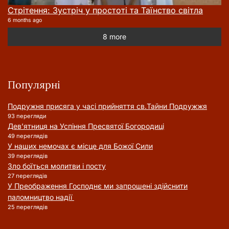
Стрітення: Зустріч у простоті та Таїнство світла
6 months ago
8 more
Популярні
Подружня присягa у часі прийняття cв.Тайни Подружжя
93 перегляди
Дев’ятниця на Успіння Пресвятої Богородиці
49 переглядів
У наших немочах є місце для Божої Сили
39 переглядів
Зло боїться молитви і посту
27 переглядів
У Преображення Господнє ми запрошені здійснити
паломництво надії
25 переглядів