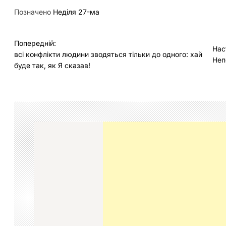
Позначено
Неділя 27-ма
Н
Попередній:
Нас
всі конфлікти людини зводяться тільки до одного: хай
а
Неп
буде так, як Я сказав!
в
і
г
а
ц
і
я
з
а