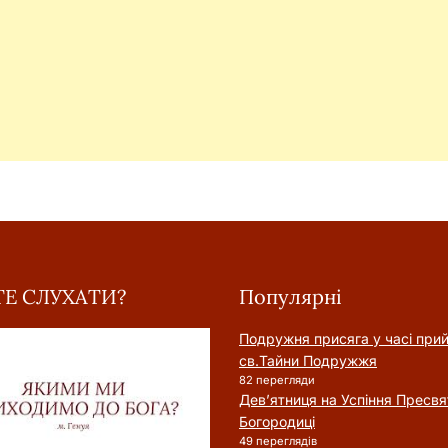
Е СЛУХАТИ?
Популярні
Подружня присягa у часі при
cв.Тайни Подружжя
82 перегляди
Дев’ятниця на Успіння Пресвя
Богородиці
49 переглядів