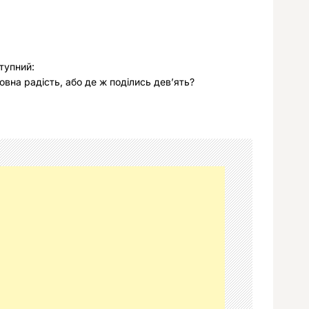
тупний:
овна радість, або де ж поділись девʼять?