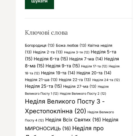
у
к
:
Ключові слова
Богородиця
(13)
Божа любов
(13)
Квітна неділя
Неділя 5-та
(13)
Неділя 2-га
(13)
Неділя 3-тя
(12)
(15)
Неділя 6-та
(15)
Неділя
Неділя 7-ма
(14)
8-ма
(15)
Неділя 9-та
(15)
Неділя 17-та
(12)
Неділя
Неділя 19-та
(14)
Неділя 20-та
(14)
18-та
(12)
Неділя 21-ша
(13)
Неділя 22-га
(13)
Неділя 24-та
(12)
Неділя 25-та
(15)
Неділя 27-ма
(13)
Неділя
Великого Посту 1
(12)
Неділя Великого Посту 2
(12)
Неділя Великого Посту 3 -
Хрестопоклінна
(20)
Неділя Великого
Неділя Всіх Святих
(16)
Неділя
Посту 4
(12)
Неділя про
МИРОНОСИЦЬ
(16)