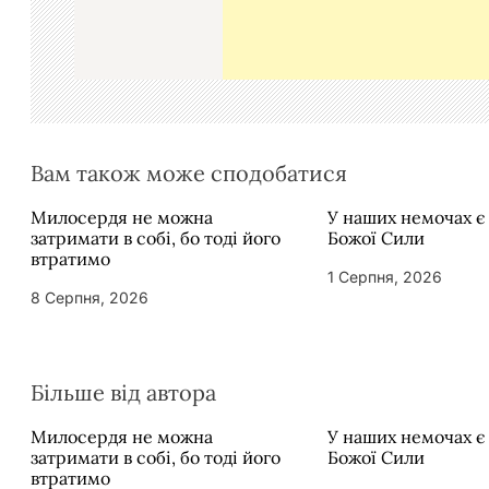
п
и
с
і
в
Вам також може сподобатися
Милосердя не можна
У наших немочах є
затримати в собі, бо тоді його
Божої Сили
втратимо
1 Серпня, 2026
8 Серпня, 2026
Більше від автора
Милосердя не можна
У наших немочах є
затримати в собі, бо тоді його
Божої Сили
втратимо