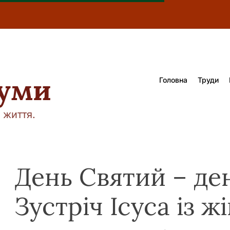
думи
Головна
Труди
 життя.
День Святий – ден
Зустріч Ісуса із 