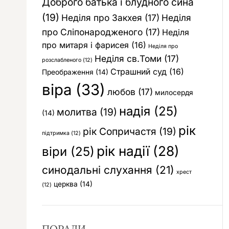
Доброго батька і блудного сина
(19)
Неділя про Закхея
(17)
Неділя
про Сліпонародженого
(17)
Неділя
про митаря і фарисея
(16)
Неділя про
Неділя св.Томи
(17)
розслабленого
(12)
Страшний суд
(16)
Преображення
(14)
віра
(33)
любов
(17)
милосердя
надія
(25)
молитва
(19)
(14)
рік
рік Сопричастя
(19)
підтримка
(12)
рік надії
(28)
віри
(25)
синодальні слухання
(21)
хрест
церква
(14)
(12)
ПОРАДИ