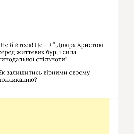
“Не бійтеся! Це – Я” Довіра Христові
серед життєвих бур, і сила
синодальної спільноти”
Як залишитись вірними своєму
покликанню?