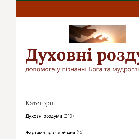
П
е
р
е
й
т
и
Духовні роз
д
о
в
допомога у пізнанні Бога та мудрості
м
і
с
т
у
Категорії
Духовні роздуми
(210)
Жартома про серйозне
(15)