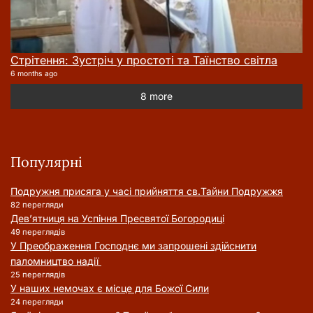
Стрітення: Зустріч у простоті та Таїнство світла
6 months ago
8 more
Популярні
Подружня присягa у часі прийняття cв.Тайни Подружжя
82 перегляди
Дев’ятниця на Успіння Пресвятої Богородиці
49 переглядів
У Преображення Господнє ми запрошені здійснити
паломництво надії
25 переглядів
У наших немочах є місце для Божої Сили
24 перегляди