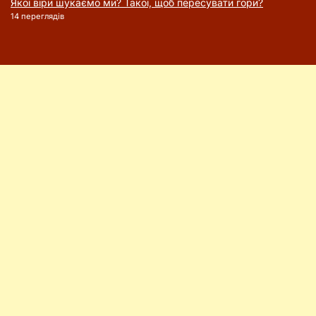
Якої віри шукаємо ми? Такої, щоб пересувати гори?
14 переглядів