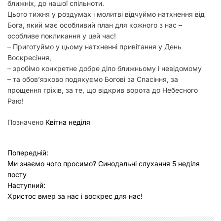
ближніх, до нашої спільноти.
Цього тижня у роздумах і молитві відчуймо натхнення від
Бога, який має особливий план для кожного з нас –
особливе покликання у цей час!
– Приготуймо у цьому натхненні привітання у День
Воскресіння,
– зробімо конкретне добре діло ближньому і невідомому
– та обов’язково подякуємо Богові за Спасіння, за
прощення гріхів, за те, що відкрив ворота до Небесного
Раю!
Позначено
Квітна неділя
Н
Попередній:
Ми знаємо чого просимо? Синодальні слухання 5 неділя
а
посту
в
Наступний:
Христос вмер за нас і воскрес для нас!
і
г