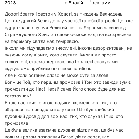
2023
о.Віталій
реклами
у
Дорогі браття і сестри у Христі, за тиждень Великдень.
Це вже другий Великдень у час цієї ганебної агресії. Це вже
вдруге завершуючи Великий піст, набираємось сили від
Страждуючого Христа і сповнюємось надії на воскресіння,
на перемогу світла над темрявою.
Інколи ми підупадаємо знесилені, інколи дезорієнтовані, не
знаючи кому вірити, кого слухати, інколи ми просто
спокушені, стаємо жертвою зла і зранені спокусами
відчуваємо приближення своєї погибелі.
Але ніколи останнє слово не може бути за злом!
Бог – це Той, хто першим промовив і Той, хто завжди зуміє
промовити до Нас! Нехай саме Його слово буде для нас
остаточним!
Вітаю вас і висловлюю подяку від імені всіх тих, хто
збирався на синодальні слухання! Це був глибокий
духовний досвід для всіх нас: тих, хто слухав і тих, хто
промовляв.
Це була велика взаємна духовна підтримка, це був час,
коли ми разом дозволяли Богові діяти серед нас!