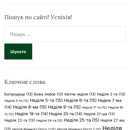
Пошук по сайті! Успіхів!
П
о
ш
у
к
:
Ключові слова
Богородиця
(13)
Божа любов
(13)
Квітна неділя
(13)
Неділя 2-га
(13)
Неділя 5-та
(15)
Неділя 6-та
(15)
Неділя 7-ма
Неділя 3-тя
(12)
Неділя 8-ма
(15)
Неділя 9-та
(15)
(14)
Неділя 17-та
(12)
Неділя 18-
Неділя 19-та
(14)
Неділя 20-та
(14)
Неділя 21-ша
(13)
та
(12)
Неділя 25-та
(15)
Неділя 22-га
(13)
Неділя 27-ма
Неділя 24-та
(12)
Неділя
(13)
Неділя Великого Посту 1
(12)
Неділя Великого Посту 2
(12)