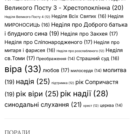
Великого Посту 3 - Хрестопоклінна
(20)
Неділя Всіх Святих
(16)
Неділя
Неділя Великого Посту 4
(12)
Неділя про Доброго батька
МИРОНОСИЦЬ
(16)
і блудного сина
(19)
Неділя про Закхея
(17)
Неділя про Сліпонародженого
(17)
Неділя про
Неділя
митаря і фарисея
(16)
Неділя про розслабленого
(12)
св.Томи
(17)
Страшний суд
(16)
Преображення
(14)
віра
(33)
молитва
любов
(17)
милосердя
(14)
надія
(25)
(19)
рік Сопричастя
підтримка
(12)
рік надії
(28)
рік віри
(25)
(19)
синодальні слухання
(21)
церква
(14)
хрест
(12)
ПОРАДИ