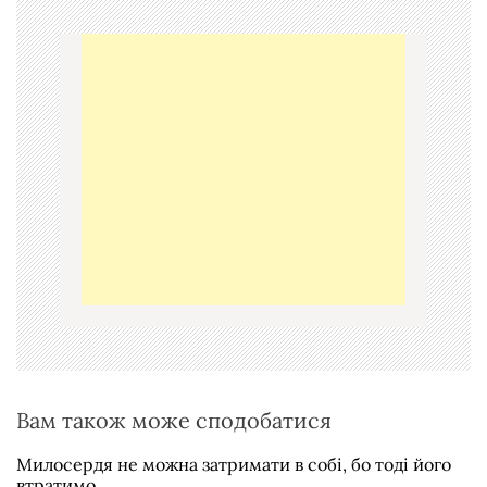
а
ц
і
я
з
а
п
и
с
і
в
Вам також може сподобатися
Милосердя не можна затримати в собі, бо тоді його
втратимо