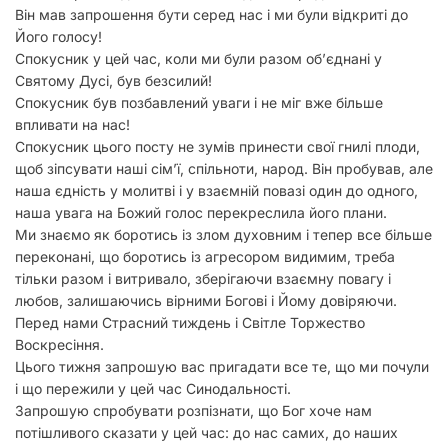
Він мав запрошення бути серед нас і ми були відкриті до
Його голосу!
Спокусник у цей час, коли ми були разом обʼєднані у
Святому Дусі, був безсилий!
Спокусник був позбавлений уваги і не міг вже більше
впливати на нас!
Спокусник цього посту не зумів принести свої гнилі плоди,
щоб зіпсувати наші сімʼї, спільноти, народ. Він пробував, але
наша єдність у молитві і у взаємній повазі один до одного,
наша увага на Божий голос перекреслила його плани.
Ми знаємо як боротись із злом духовним і тепер все більше
переконані, що боротись із агресором видимим, треба
тільки разом і витривало, зберігаючи взаємну повагу і
любов, залишаючись вірними Богові і Йому довіряючи.
Перед нами Страсний тиждень і Світле Торжество
Воскресіння.
Цього тижня запрошую вас пригадати все те, що ми почули
і що пережили у цей час Синодальності.
Запрошую спробувати розпізнати, що Бог хоче нам
потішливого сказати у цей час: до нас самих, до наших