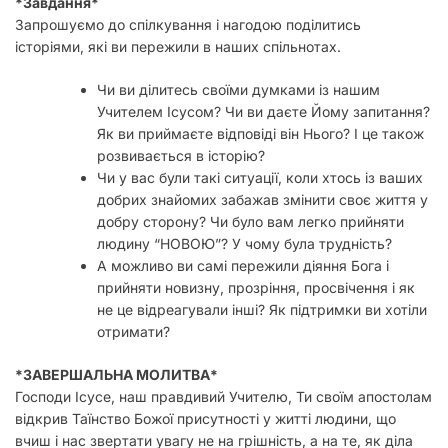
*Завдання*
Запрошуємо до спілкування і нагодою поділитись
історіями, які ви пережили в наших спільнотах.
Чи ви ділитесь своїми думками із нашим
Учителем Ісусом? Чи ви даєте Йому запитання?
Як ви приймаєте відповіді він Нього? І це також
розвивається в історію?
Чи у вас були такі ситуації, коли хтось із ваших
добрих знайомих забажав змінити своє життя у
добру сторону? Чи було вам легко прийняти
людину “НОВОЮ”? У чому була трудність?
А можливо ви самі пережили діяння Бога і
прийняти новизну, прозріння, просвічення і як
не це відреагували інші? Як підтримки ви хотіли
отримати?
*ЗАВЕРШАЛЬНА МОЛИТВА*
Господи Ісусе, наш правдивий Учителю, Ти своїм апостолам
відкрив Таїнство Божої присутності у житті людини, що
вчиш і нас звертати увагу не на грішність, а на те, як діла