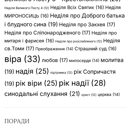
Неділя Всіх Святих
(16)
Неділя
Неділя Великого Посту 4
(12)
Неділя про Доброго батька
МИРОНОСИЦЬ
(16)
і блудного сина
(19)
Неділя про Закхея
(17)
Неділя про Сліпонародженого
(17)
Неділя про
Неділя
митаря і фарисея
(16)
Неділя про розслабленого
(12)
св.Томи
(17)
Страшний суд
(16)
Преображення
(14)
віра
(33)
молитва
любов
(17)
милосердя
(14)
надія
(25)
(19)
рік Сопричастя
підтримка
(12)
рік надії
(28)
рік віри
(25)
(19)
синодальні слухання
(21)
церква
(14)
хрест
(12)
ПОРАДИ