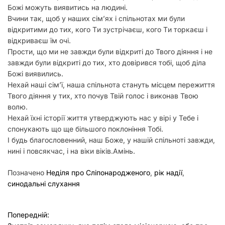
Божі можуть виявитись на людині.
Вчини так, щоб у наших сімʼях і спільнотах ми були
відкритими до тих, кого Tи зустрічаєш, кого Tи торкаєш і
відкриваєш їм очі.
Прости, що ми не завжди були відкриті до Твого діяння і не
завжди були відкриті до тих, хто довірився тобі, щоб діла
Божі виявились.
Нехай наші сімʼї, наша спільнота стануть місцем пережиття
Твого діяння у тих, хто почув Твій голос і виконав Твою
волю.
Нехай їхні історії життя утверджують нас у вірі у Тебе і
спонукають що ще більшого поклоніння Тобі.
І будь благословенний, наш Боже, у нашій спільноті завжди,
нині і повсякчас, і на віки віків.Амінь.
Позначено
Неділя про Сліпонародженого
,
рік надії
,
синодальні слухання
Н
Попередній: