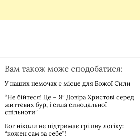
Вам також може сподобатися:
У наших немочах є місце для Божої Сили
“Не бійтеся! Це – Я” Довіра Христові серед
життєвих бур, і сила синодальної
спільноти”
Бог ніколи не підтримає грішну логіку:
“кожен сам за себе”!