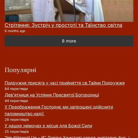
Стрітення: Зустріч у простоті та Таїнство світла
6 months ago
8 more
Популярні
Подружня присягa у часі прийняття cв.Тайни Подружжя
84 перегляди
Дев’ятниця на Успіння Пресвятої Богородиці
44 перегляди
У Преображення Господнє ми запрошені здійснити
паломництво надії
28 переглядів
У наших немочах є місце для Божої Сили
25 переглядів
“Не бійтеся! Це – Я” Довіра Христові серед життєвих бур, і