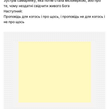
Зустрів самарянку, яка потім стала місіонеркою, або про
а
те, чому нездатні свідчити живого Бога
в
Наступний:
Проповідь для когось і про щось, і проповідь не для когось і
і
не про щось
г
а
ц
і
я
з
а
п
и
с
і