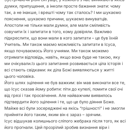
думки, припущення, а інколи просте бажання знати: чому
так, а не інакше, і врешті чому так сталось? І ми шукаємо
пояснення, шукаємо причини, шукаємо винуватців.
Апостоли не тільки мали думки, але мали сміливість
озвучити їх і запитати в того, кому довіряли. Важливо
підкреслити, що вони мали в кого запитати – це був їхній
Учитель. Ми також маємо можливість запитати в Ісуса,
якщо почуваємось Його учнями. Ми також можемо
отримати відповідь, навіть, якщо вона буде не такою, яку
ми очікували.
Із цього запитання розвивається ціла історія і
всі стають свідками: як діла Божі виявляються у житті
цього чоловіка.
Його шлях зцілення не був важким: він мав виконати все те,
що Ісус сказав йому робити: піти до купелі, помити свої очі
від грязі і так просвічення. Але найважчим виявилось
підтвердити його зцілення і те, що це було діяння Боже.
Майже всі були зосереджені на якісь “грішності” і не змогли
прийняти його таким, яким він є зараз – зрячим.
Ісус відшукав колишнього сліпого жебрака після того, як всі
його прогнали. Цей прозрілий зробив визнання віри і