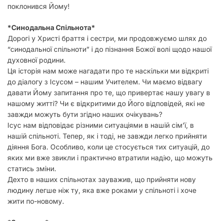
поклонився Йому!
*Синодальна Спільнота*
Дорогі у Христі браття і сестри, ми продовжуємо шлях до
“синодальної спільноти” і до пізнання Божої волі щодо нашої
духовної родини.
Ця історія нам може нагадати про те наскільки ми відкриті
до діалогу з Ісусом – нашим Учителем. Чи маємо відвагу
давати Йому запитання про те, що привертає нашу увагу в
нашому житті? Чи є відкритими до Його відповідей, які не
завжди можуть бути згідно наших очікувань?
Ісус нам відповідає різними ситуаціями в нашій сімʼї, в
нашій спільноті. Тепер, як і тоді, не завжди легко прийняти
діяння Бога. Особливо, коли це стосується тих ситуацій, до
яких ми вже звикли і практично втратили надію, що можуть
статись зміни.
Дехто в наших спільнотах зауважив, що прийняти нову
людину легше ніж ту, яка вже роками у спільноті і хоче
жити по-новому.