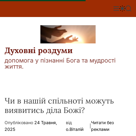
П
е
М
П
П
е
е
о
р
н
р
ш
е
ю
е
у
й
м
к
т
и
к
и
а
Духовні роздуми
д
ч
о
к
допомога у пізнанні Бога та мудрості
о
в
життя.
л
м
ь
і
о
р
с
о
т
в
у
Чи в нашій спільноті можуть
о
г
виявитись діла Божі?
о
р
е
Опубліковано
24 Травня,
від
Читати без
ж
|
2025
о.Віталій
реклами
и
м