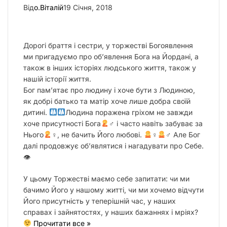
Від
о.Віталій
19 Січня, 2018
Дорогі браття і сестри, у торжестві Богоявлення
ми пригадуємо про об’явлення Бога на Йордані, а
також в інших історіях людського життя, також у
нашій історії життя.
Бог пам’ятає про людину і хоче бути з Людиною,
як добрі батько та матір хоче лише добра своїй
дитині.
Людина поражена гріхом не завжди
хоче присутності Бога
‍♂ і часто навіть забуває за
Нього
‍♀, не бачить Його любові.
‍♀
‍♂ Але Бог
далі продовжує об’являтися і нагадувати про Себе.
👁
У цьому Торжестві маємо себе запитати: чи ми
бачимо Його у нашому житті, чи ми хочемо відчути
Його присутність у теперішній час, у наших
справах і зайнятостях, у наших бажаннях і мріях?
Прочитати все »