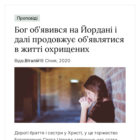
Проповіді
Бог об’явився на Йордані і
далі продовжує об’являтися
в житті охрищених
Від
о.Віталій
18 Січня, 2020
Дорогі браття і сестри у Христі, у це торжество
Богоявлення Свята Церква запрошує нас стати