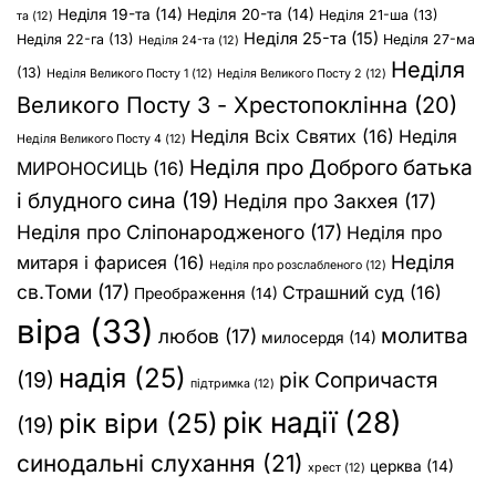
Неділя 19-та
(14)
Неділя 20-та
(14)
Неділя 21-ша
(13)
та
(12)
Неділя 25-та
(15)
Неділя 22-га
(13)
Неділя 27-ма
Неділя 24-та
(12)
Неділя
(13)
Неділя Великого Посту 1
(12)
Неділя Великого Посту 2
(12)
Великого Посту 3 - Хрестопоклінна
(20)
Неділя Всіх Святих
(16)
Неділя
Неділя Великого Посту 4
(12)
Неділя про Доброго батька
МИРОНОСИЦЬ
(16)
і блудного сина
(19)
Неділя про Закхея
(17)
Неділя про Сліпонародженого
(17)
Неділя про
Неділя
митаря і фарисея
(16)
Неділя про розслабленого
(12)
св.Томи
(17)
Страшний суд
(16)
Преображення
(14)
віра
(33)
молитва
любов
(17)
милосердя
(14)
надія
(25)
(19)
рік Сопричастя
підтримка
(12)
рік надії
(28)
рік віри
(25)
(19)
синодальні слухання
(21)
церква
(14)
хрест
(12)