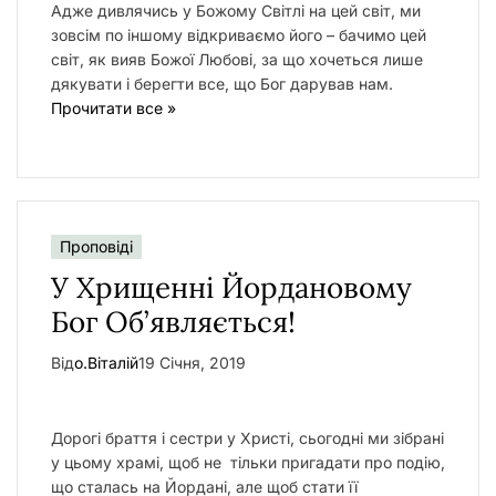
Адже дивлячись у Божому Світлі на цей світ, ми
зовсім по іншому відкриваємо його – бачимо цей
світ, як вияв Божої Любові, за що хочеться лише
дякувати і берегти все, що Бог дарував нам.
Прочитати все »
Проповіді
У Хрищенні Йордановому
Бог Об’являється!
Від
о.Віталій
19 Січня, 2019
Дорогі браття і сестри у Христі, сьогодні ми зібрані
у цьому храмі, щоб не тільки пригадати про подію,
що сталась на Йордані, але щоб стати її