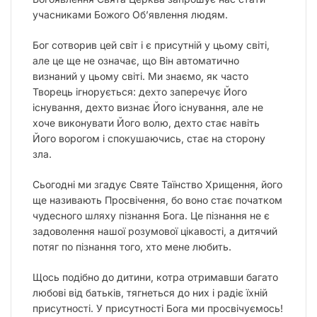
учасниками Божого Об’явлення людям.
Бог сотворив цей світ і є присутній у цьому світі,
але це ще не означає, що Він автоматично
визнаний у цьому світі. Ми знаємо, як часто
Творець ігнорується: дехто заперечує Його
існування, дехто визнає Його існування, але не
хоче виконувати Його волю, дехто стає навіть
Його ворогом і спокушаючись, стає на сторону
зла.
Сьогодні ми згадує Святе Таїнство Хрищення, його
ще називають Просвічення, бо воно стає початком
чудесного шляху пізнання Бога. Це пізнання не є
задоволення нашої розумової цікавості, а дитячий
потяг по пізнання того, хто мене любить.
Щось подібно до дитини, котра отримавши багато
любові від батьків, тягнеться до них і радіє їхній
присутності. У присутності Бога ми просвічуємось!