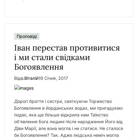
Проповіді
Іван перестав противитися
і ми стали свідками
Богоявлення
Від
о.Віталій
19 Січня, 2017
Дорогі браття і сестри, святкуючи Торжество
Богоявлення в йорданських водах, ми пригадуємо
подію, яка ще більше відкрила нам Таїнство
об’явлення Бога людині після народження Його від
Діви Марії, але вона могла і не статися. Не сталося
би Богоявлення? Так. Адже людська неміч могла