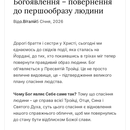
Богоявлення – повернення
у
до першообразу людини
Від
о.Віталій
5 Січня, 2026
Дорогі браття і сестри у Христі, сьогодні ми
єднаємось до свідків події, яка сталась на
Йордані, до тих, хто покаявшись в гріхах міг тепер
повернути правдивий образ людини. Бог
об’являється у Пресвятій Тройці. Це не просто
величне видовище, це – підтвердження великого
плану спасіння людства.
Чому Бог являє Себе саме так?
Тому що спасіння
людини – це справа всієї Тройці, Отця, Сина і
Святого Духа, суть цього спасіння є відновлення
нашого справжнього обличчя, щоб ми повернулись
до стану бути відблиском Божої слави.