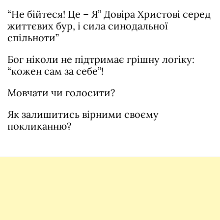
“Не бійтеся! Це – Я” Довіра Христові серед
життєвих бур, і сила синодальної
спільноти”
Бог ніколи не підтримає грішну логіку:
“кожен сам за себе”!
Мовчати чи голосити?
Як залишитись вірними своєму
покликанню?