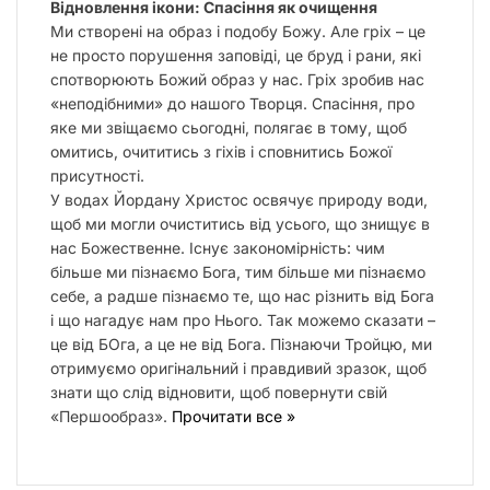
Відновлення ікони: Спасіння як очищення
Ми створені на образ і подобу Божу. Але гріх – це
не просто порушення заповіді, це бруд і рани, які
спотворюють Божий образ у нас. Гріх зробив нас
«неподібними» до нашого Творця. Спасіння, про
яке ми звіщаємо сьогодні, полягає в тому, щоб
омитись, очититись з гіхів і сповнитись Божої
присутності.
У водах Йордану Христос освячує природу води,
щоб ми могли очиститись від усього, що знищує в
нас Божественне. Існує закономірність: чим
більше ми пізнаємо Бога, тим більше ми пізнаємо
себе, а радше пізнаємо те, що нас різнить від Бога
і що нагадує нам про Нього. Так можемо сказати –
це від БОга, а це не від Бога. Пізнаючи Тройцю, ми
отримуємо оригінальний і правдивий зразок, щоб
знати що слід відновити, щоб повернути свій
«Першообраз».
Прочитати все »