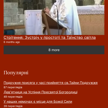
Стрітення: Зустріч у простоті та Таїнство світла
6 months ago
8 more
Популярні
Подружня присягa у часі прийняття cв.Тайни Подружжя
87 переглядів
Дев’ятниця на Успіння Пресвятої Богородиці
49 переглядів
У наших немочах є місце для Божої Сили
39 переглядів