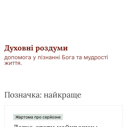
у
Духовні роздуми
допомога у пізнанні Бога та мудрості
життя.
Позначка:
найкраще
Жартома про серйозне