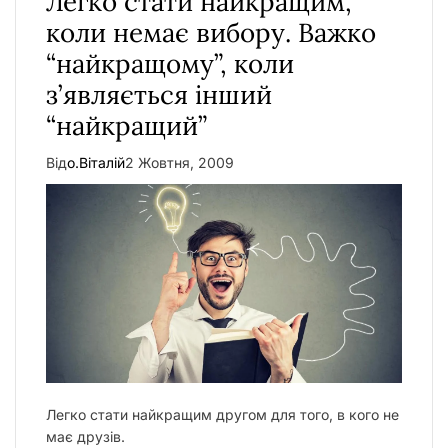
Легко стати найкращим,
коли немає вибору. Важко
“найкращому”, коли
з’являється інший
“найкращий”
Від
о.Віталій
2 Жовтня, 2009
Легко стати найкращим другом для того, в кого не
має друзів.