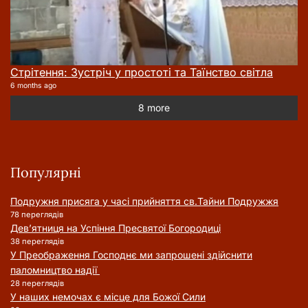
Стрітення: Зустріч у простоті та Таїнство світла
6 months ago
8 more
Популярні
Подружня присягa у часі прийняття cв.Тайни Подружжя
78 переглядів
Дев’ятниця на Успіння Пресвятої Богородиці
38 переглядів
У Преображення Господнє ми запрошені здійснити
паломництво надії
28 переглядів
У наших немочах є місце для Божої Сили