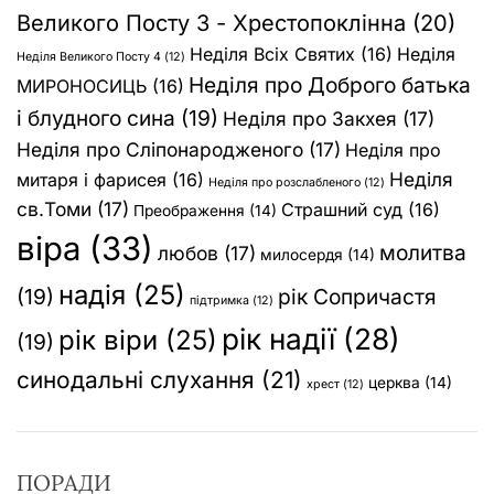
Великого Посту 3 - Хрестопоклінна
(20)
Неділя Всіх Святих
(16)
Неділя
Неділя Великого Посту 4
(12)
Неділя про Доброго батька
МИРОНОСИЦЬ
(16)
і блудного сина
(19)
Неділя про Закхея
(17)
Неділя про Сліпонародженого
(17)
Неділя про
Неділя
митаря і фарисея
(16)
Неділя про розслабленого
(12)
св.Томи
(17)
Страшний суд
(16)
Преображення
(14)
віра
(33)
молитва
любов
(17)
милосердя
(14)
надія
(25)
(19)
рік Сопричастя
підтримка
(12)
рік надії
(28)
рік віри
(25)
(19)
синодальні слухання
(21)
церква
(14)
хрест
(12)
ПОРАДИ