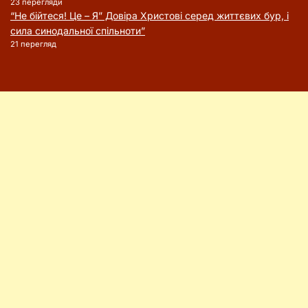
23 перегляди
“Не бійтеся! Це – Я” Довіра Христові серед життєвих бур, і
сила синодальної спільноти”
21 перегляд