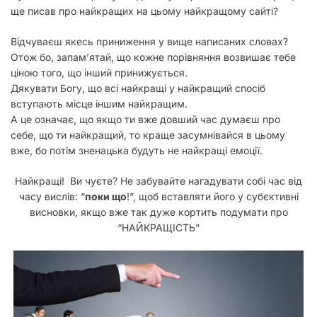
ще писав про найкращих на цьому найкращому сайті?
Відчуваєш якесь приниження у вище написаних словах?
Отож бо, запам’ятай, що кожне порівняння возвишає тебе
ціною того, що інший принижується.
Дякувати Богу, що всі найкращі у найкращий спосіб
вступають місце іншим найкращим.
А це означає, що якщо ти вже довший час думаєш про
себе, що ти найкращий, то краще засумнівайся в цьому
вже, бо потім зненацька будуть не найкращі емоції.
Найкращі! Ви чуєте? Не забувайте нагадувати собі час від
часу вислів: “
поки що
!”, щоб вставляти його у субєктивні
висновки, якщо вже так дуже кортить подумати про
“НАЙКРАЩІСТЬ”