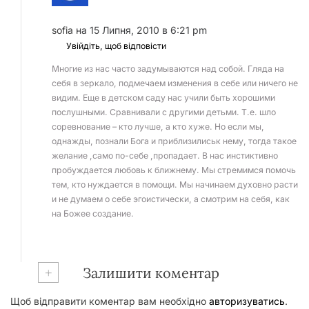
sofia
на 15 Липня, 2010 в 6:21 pm
Увійдіть, щоб відповісти
Многие из нас часто задумываются над собой. Гляда на
себя в зеркало, подмечаем изменения в себе или ничего не
видим. Еще в детском саду нас учили быть хорошими
послушными. Сравнивали с другими детьми. Т.е. шло
соревнование – кто лучше, а кто хуже. Но если мы,
однажды, познали Бога и приблизилиськ нему, тогда такое
желание ,само по-себе ,пропадает. В нас инстиктивно
пробуждается любовь к ближнему. Мы стремимся помочь
тем, кто нуждается в помощи. Мы начинаем духовно расти
и не думаем о себе эгоистически, а смотрим на себя, как
на Божее создание.
+
Залишити коментар
Щоб відправити коментар вам необхідно
авторизуватись
.