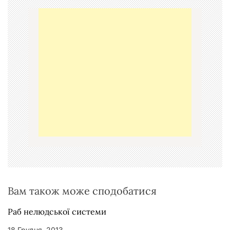
ц
і
я
з
а
п
и
с
і
в
Вам також може сподобатися
Раб нелюдської системи
18 Грудня, 2013