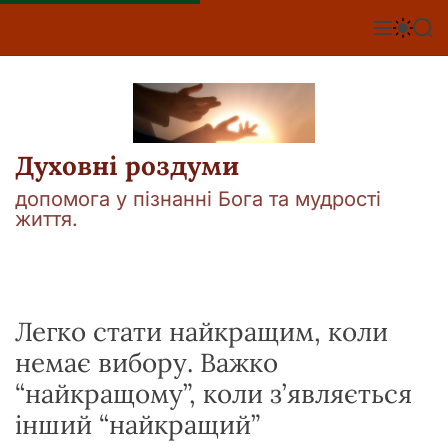
П
е
М
П
П
е
е
о
р
н
р
ш
е
ю
е
у
й
м
к
т
и
к
и
а
Духовні роздуми
д
ч
о
к
допомога у пізнанні Бога та мудрості
о
в
життя.
л
м
ь
і
о
р
с
о
т
в
у
Легко стати найкращим, коли
о
г
немає вибору. Важко
о
р
“найкращому”, коли з’являється
е
ж
інший “найкращий”
и
м