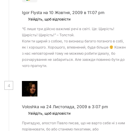
Igor Flysta
на 10 Жовтня, 2009 в 11:07 pm
Увійдіть, щоб відповісти
“Є лише три дійсно важливі речі в світі. Це: Щирість!
Щирість! Щирість!” – Толстой.
Коли ти щирий з собою, то визнаєш багато поганого в собі,
як і хорошого. Хорошого, впевнений, буде більше
Кожен
з нас неповторний тому не можемо робити ідеалу, бо
розчарування не забариться. Але завжди повинно бути до
чого прагнути.
4
Voloshka
на 24 Листопада, 2009 в 3:07 pm
Увійдіть, щоб відповісти
Пригадую, апостол Павло писав, що не варто себе ні з ким
порівнювати, бо або станемо пихатими, або