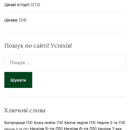
Цікаві історії
(213)
Цікаве
(34)
Пошук по сайті! Успіхів!
П
о
ш
у
к
:
Ключові слова
Богородиця
(13)
Божа любов
(13)
Квітна неділя
(13)
Неділя 2-га
(13)
Неділя 5-та
(15)
Неділя 6-та
(15)
Неділя 7-ма
Неділя 3-тя
(12)