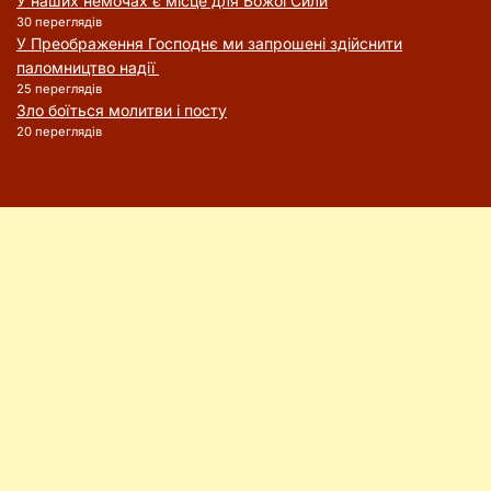
У наших немочах є місце для Божої Сили
30 переглядів
У Преображення Господнє ми запрошені здійснити
паломництво надії
25 переглядів
Зло боїться молитви і посту
20 переглядів