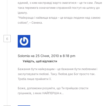
єдиний, з ким насправді варто змагатися – це ти сам. Лише
така перемога означатиме справжній поступ на шляху до
ідеалу.
“Найкраща і найвища влада – це влада людини над самою
собою”, – Сенека.
6
Solomia
на 25 Січня, 2010 в 8:18 pm
Увійдіть, щоб відповісти
Бажання бути найкращим – це бажання бути любленим і
заслуговувати любові. Таку Любов дає Бог просто так.
Треба лише прийняти її.
Боже, допоможи розуміти, що Ти прийшов спасти
грішників, з яких НАЙПЕРША я…