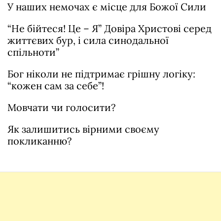
У наших немочах є місце для Божої Сили
“Не бійтеся! Це – Я” Довіра Христові серед
життєвих бур, і сила синодальної
спільноти”
Бог ніколи не підтримає грішну логіку:
“кожен сам за себе”!
Мовчати чи голосити?
Як залишитись вірними своєму
покликанню?