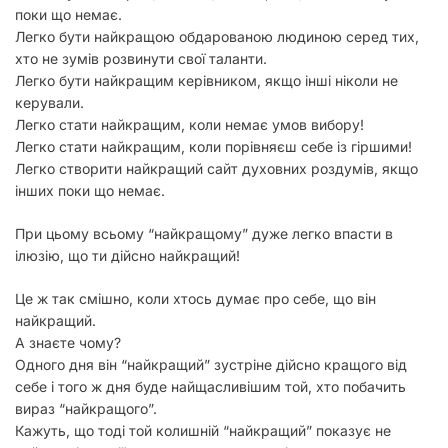
поки що немає.
Легко бути найкращою обдарованою людиною серед тих,
хто не зумів розвинути свої таланти.
Легко бути найкращим керівником, якщо інші ніколи не
керували.
Легко стати найкращим, коли немає умов вибору!
Легко стати найкращим, коли порівняєш себе із гіршими!
Легко створити найкращий сайт духовних роздумів, якщо
інших поки що немає.
При цьому всьому “найкращому” дуже легко впасти в
ілюзію, що ти дійсно найкращий!
Це ж так смішно, коли хтось думає про себе, що він
найкращий.
А знаєте чому?
Одного дня він “найкращий” зустріне дійсно кращого від
себе і того ж дня буде найщасливішим той, хто побачить
вираз “найкращого”.
Кажуть, що тоді той колишній “найкращий” показує не