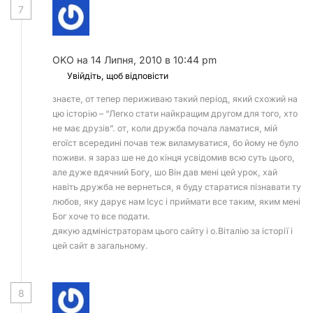
7
OKO
на 14 Липня, 2010 в 10:44 pm
Увійдіть, щоб відповісти
знаєте, от тепер периживаю такий період, який схожий на
цю історію – “Легко стати найкращим другом для того, хто
не має друзів”. от, коли дружба почала ламатися, мій
егоїст всередині почав теж виламуватися, бо йому не було
поживи. я зараз ше не до кінця усвідомив всю суть цього,
але дуже вдячний Богу, шо Він дав мені цей урок, хай
навіть дружба не вернеться, я буду старатися пізнавати ту
любов, яку дарує нам Ісус і приймати все таким, яким мені
Бог хоче то все подати.
дякую адміністраторам цього сайту і о.Віталію за історії і
цей сайт в загальному.
8