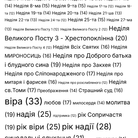
Неділя 8-ма
(15)
Неділя 9-та
(15)
(14)
Неділя 17-та
(12)
Неділя 18-
Неділя 19-та
(14)
Неділя 20-та
(14)
Неділя 21-ша
(13)
та
(12)
Неділя 25-та
(15)
Неділя 22-га
(13)
Неділя 27-ма
Неділя 24-та
(12)
Неділя
(13)
Неділя Великого Посту 1
(12)
Неділя Великого Посту 2
(12)
Великого Посту 3 - Хрестопоклінна
(20)
Неділя Всіх Святих
(16)
Неділя
Неділя Великого Посту 4
(12)
Неділя про Доброго батька
МИРОНОСИЦЬ
(16)
і блудного сина
(19)
Неділя про Закхея
(17)
Неділя про Сліпонародженого
(17)
Неділя про
Неділя
митаря і фарисея
(16)
Неділя про розслабленого
(12)
св.Томи
(17)
Страшний суд
(16)
Преображення
(14)
віра
(33)
молитва
любов
(17)
милосердя
(14)
надія
(25)
(19)
рік Сопричастя
підтримка
(12)
рік надії
(28)
рік віри
(25)
(19)
синодальні слухання
(21)