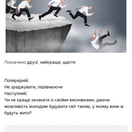
Позначено
друзі
,
найкраще
,
щастя
Н
Попередній:
Не зраджувати, порівнюючи
а
Наступний:
в
Чи не краще зачекати із своїми висновками, даючи
можливість молодим будувати світ таким, у якому вони ж
і
будуть жити?
г
а