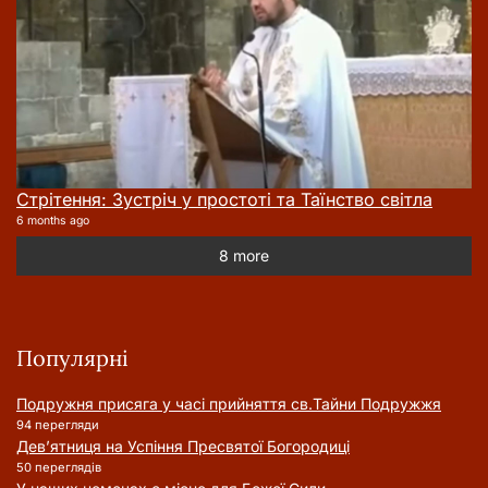
Стрітення: Зустріч у простоті та Таїнство світла
6 months ago
8 more
Популярні
Подружня присягa у часі прийняття cв.Тайни Подружжя
94 перегляди
Дев’ятниця на Успіння Пресвятої Богородиці
50 переглядів