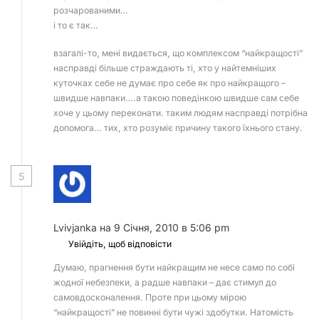
розчарованими…
і то є так…
взагалі-то, мені видається, що комплексом “найкращості”
насправді більше страждають ті, хто у найтемніших
куточках себе не думає про себе як про найкращого –
швидше навпаки….а такою поведінкою швидше сам себе
хоче у цьому переконати. таким людям насправді потрібна
допомога… тих, хто розуміє причину такого їхнього стану.
5
Lvivjanka
на 9 Січня, 2010 в 5:06 pm
Увійдіть, щоб відповісти
Думаю, прагнення бути найкращим не несе само по собі
жодної небезпеки, а радше навпаки – дає стимул до
самовдосконалення. Проте при цьому мірою
“найкращості” не повинні бути чужі здобутки. Натомість