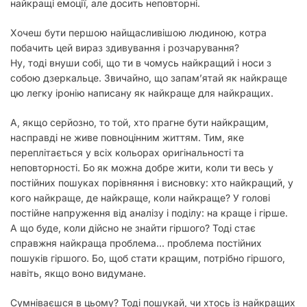
найкращі емоції, але досить неповторні.
Хочеш бути першою найщасливішою людиною, котра
побачить цей вираз здивування і розчарування?
Ну, тоді внуши собі, що ти в чомусь найкращий і носи з
собою дзеркальце. Звичайно, що запам’ятай як найкраще
цю легку іронію написану як найкраще для найкращих.
А, якщо серйозно, то той, хто прагне бути найкращим,
насправді не живе повноцінним життям. Тим, яке
переплітається у всіх кольорах оригінальності та
неповторності. Бо як можна добре жити, коли ти весь у
постійних пошуках порівняння і висновку: хто найкращий, у
кого найкраще, де найкраще, коли найкраще? У голові
постійне напруження від аналізу і поділу: на краще і гірше.
А що буде, коли дійсно не знайти гіршого? Тоді стає
справжня найкраща проблема… проблема постійних
пошуків гіршого. Бо, щоб стати кращим, потрібно гіршого,
навіть, якщо воно видумане.
Сумніваєшся в цьому? Тоді пошукай, чи хтось із найкращих