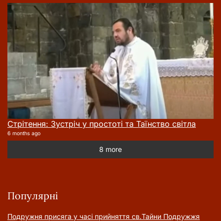
Стрітення: Зустріч у простоті та Таїнство світла
6 months ago
8 more
Популярні
Подружня присягa у часі прийняття cв.Тайни Подружжя