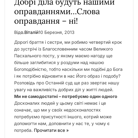
Добрі діла будуть нашими
у
оправданнями…Слова
оправдання – ні!
Від
о.Віталій
10 Березня, 2013
Дорогі браття і сестри, ми робимо четвертий крок
до зустрічі із Благословенним часом Великого
Пасхального посту, у якому маємо нагоду ще
більше заглибитися у роздуми над нашою
Богоподібністю, тобто наскільки ми подібні до Бога
і як потрібно відновити в нас Його образ і подобу?
Розповідь про Останній суд ще раз звертає нашу
увагу на важливість добрих діл у житті людей.
Ми не самодостатні – потребуємо один одного
Досконалих людей у цьому світі немає і це
означає, що ми у своїх недосконалостях
потребуємо присутності іншого, котрий може
допомогти нам, доповнити у нас те, у чому є
потреба.
Прочитати все »