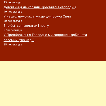
93 перегляди
Дев’ятниця на Успіння Пресвятої Богородиці
49 переглядів
У наших немочах є місце для Божої Сили
39 переглядів
Зло боїться молитви і посту
27 переглядів
У Преображення Господнє ми запрошені здійснити
паломництво надії
25 переглядів