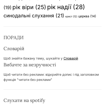
рік надії
(28)
рік віри
(25)
(19)
синодальні слухання
(21)
церква
(14)
хрест
(12)
ПОРАДИ
Словарій
Щоб знайти бажану тему, шукайте у
Словарій
Вибачте за незручності
Щоб читати без реклами: відкрийте допис і під заголовком
функція "читати без реклами"
Слухати на spotify