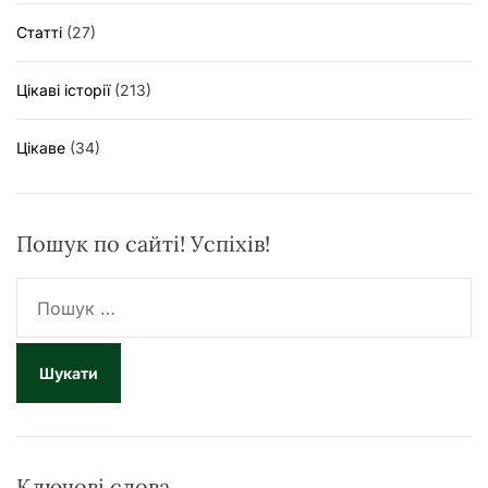
Статті
(27)
Цікаві історії
(213)
Цікаве
(34)
Пошук по сайті! Успіхів!
П
о
ш
у
к
:
Ключові слова