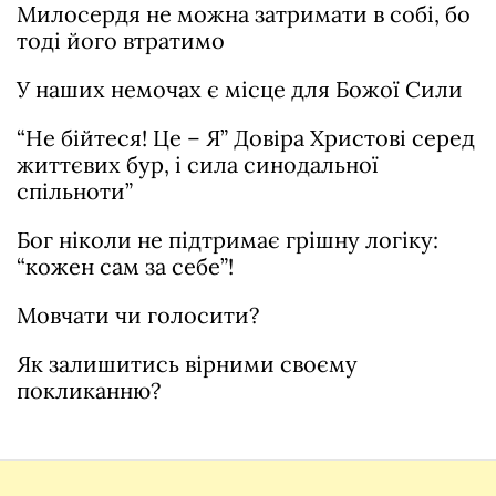
Милосердя не можна затримати в собі, бо
тоді його втратимо
У наших немочах є місце для Божої Сили
“Не бійтеся! Це – Я” Довіра Христові серед
життєвих бур, і сила синодальної
спільноти”
Бог ніколи не підтримає грішну логіку:
“кожен сам за себе”!
Мовчати чи голосити?
Як залишитись вірними своєму
покликанню?