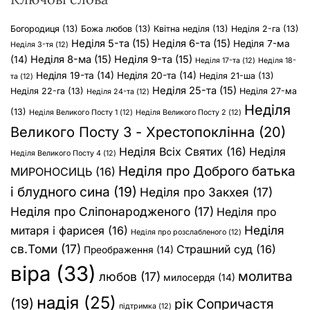
Богородиця
(13)
Божа любов
(13)
Квітна неділя
(13)
Неділя 2-га
(13)
Неділя 5-та
(15)
Неділя 6-та
(15)
Неділя 7-ма
Неділя 3-тя
(12)
Неділя 8-ма
(15)
Неділя 9-та
(15)
(14)
Неділя 17-та
(12)
Неділя 18-
Неділя 19-та
(14)
Неділя 20-та
(14)
Неділя 21-ша
(13)
та
(12)
Неділя 25-та
(15)
Неділя 22-га
(13)
Неділя 27-ма
Неділя 24-та
(12)
Неділя
(13)
Неділя Великого Посту 1
(12)
Неділя Великого Посту 2
(12)
Великого Посту 3 - Хрестопоклінна
(20)
Неділя Всіх Святих
(16)
Неділя
Неділя Великого Посту 4
(12)
Неділя про Доброго батька
МИРОНОСИЦЬ
(16)
і блудного сина
(19)
Неділя про Закхея
(17)
Неділя про Сліпонародженого
(17)
Неділя про
Неділя
митаря і фарисея
(16)
Неділя про розслабленого
(12)
св.Томи
(17)
Страшний суд
(16)
Преображення
(14)
віра
(33)
молитва
любов
(17)
милосердя
(14)
надія
(25)
(19)
рік Сопричастя
підтримка
(12)