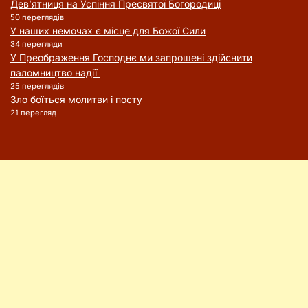
Дев’ятниця на Успіння Пресвятої Богородиці
50 переглядів
У наших немочах є місце для Божої Сили
34 перегляди
У Преображення Господнє ми запрошені здійснити
паломництво надії
25 переглядів
Зло боїться молитви і посту
21 перегляд