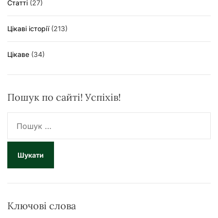
Статті
(27)
Цікаві історії
(213)
Цікаве
(34)
Пошук по сайті! Успіхів!
П
о
ш
у
к
:
Ключові слова