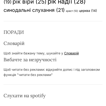
рік надії
(28)
рік віри
(25)
(19)
синодальні слухання
(21)
церква
(14)
хрест
(12)
ПОРАДИ
Словарій
Щоб знайти бажану тему, шукайте у
Словарій
Вибачте за незручності
Щоб читати без реклами: відкрийте допис і під заголовком
функція "читати без реклами"
Слухати на spotify