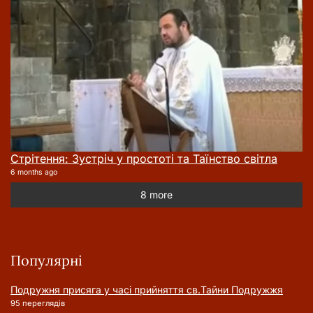
Стрітення: Зустріч у простоті та Таїнство світла
6 months ago
8 more
Популярні
Подружня присягa у часі прийняття cв.Тайни Подружжя
95 переглядів