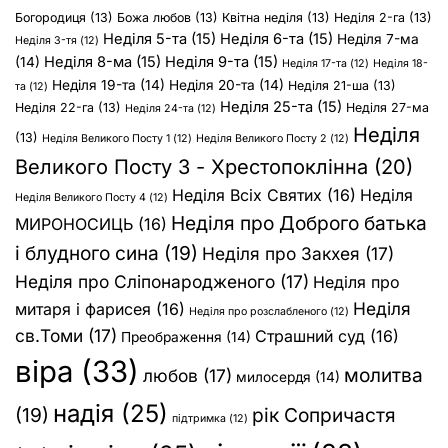
Богородиця
(13)
Божа любов
(13)
Квітна неділя
(13)
Неділя 2-га
(13)
Неділя 5-та
(15)
Неділя 6-та
(15)
Неділя 7-ма
Неділя 3-тя
(12)
Неділя 8-ма
(15)
Неділя 9-та
(15)
(14)
Неділя 17-та
(12)
Неділя 18-
Неділя 19-та
(14)
Неділя 20-та
(14)
Неділя 21-ша
(13)
та
(12)
Неділя 25-та
(15)
Неділя 22-га
(13)
Неділя 27-ма
Неділя 24-та
(12)
Неділя
(13)
Неділя Великого Посту 1
(12)
Неділя Великого Посту 2
(12)
Великого Посту 3 - Хрестопоклінна
(20)
Неділя Всіх Святих
(16)
Неділя
Неділя Великого Посту 4
(12)
Неділя про Доброго батька
МИРОНОСИЦЬ
(16)
і блудного сина
(19)
Неділя про Закхея
(17)
Неділя про Сліпонародженого
(17)
Неділя про
Неділя
митаря і фарисея
(16)
Неділя про розслабленого
(12)
св.Томи
(17)
Страшний суд
(16)
Преображення
(14)
віра
(33)
молитва
любов
(17)
милосердя
(14)
надія
(25)
(19)
рік Сопричастя
підтримка
(12)