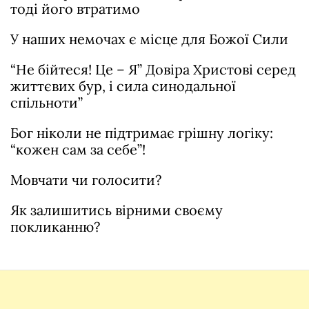
тоді його втратимо
У наших немочах є місце для Божої Сили
“Не бійтеся! Це – Я” Довіра Христові серед
життєвих бур, і сила синодальної
спільноти”
Бог ніколи не підтримає грішну логіку:
“кожен сам за себе”!
Мовчати чи голосити?
Як залишитись вірними своєму
покликанню?