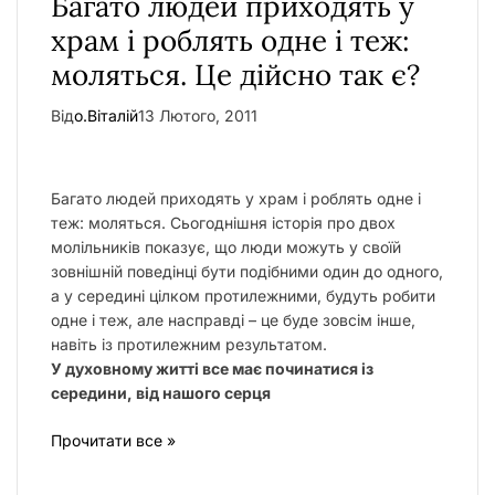
Багато людей приходять у
у
храм і роблять одне і теж:
моляться. Це дійсно так є?
Від
о.Віталій
13 Лютого, 2011
Багато людей приходять у храм і роблять одне і
теж: моляться. Сьогоднішня історія про двох
молільників показує, що люди можуть у своїй
зовнішній поведінці бути подібними один до одного,
а у середині цілком протилежними, будуть робити
одне і теж, але насправді – це буде зовсім інше,
навіть із протилежним результатом.
У духовному житті все має починатися із
середини, від нашого серця
Прочитати все »