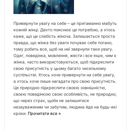
Привернути увагу на себе – це притаманно мабуть
кожній жінці. Дехто пояснює це потребою, а хтось
каже, що це слабість жіноча. Залишається проста
правда, що жінка без уваги почуває себе погано,
тому робить все, щоб на неї звернули таки увагу.
Одяг, поведінка, мовлення, жести і все інше, чим є
жінка, часто використовуються, щоб підкреслити
свою присутність у цьому багато чисельному
суспільстві. Хтось хоче привернути на себе увагу,
а хтось хоче лише нагадати про свою присутність.
Це природно підкреслити своєю зовнішністю,
своєю поведінкою свою особливість, не природно,
що через страх, щоби не залишитися
незауваженим чи забутим, людина йде на будь-які
кроки.
Прочитати все »