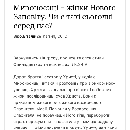
Мироносиці – жінки Нового
Заповіту. Чи є такі сьогодні
серед нас?
Від
о.Віталій
29 Квітня, 2012
Вернувшись від гробу, про все те сповістили
Одинадцятьох та всіх інших. Лк.24.9
Дорогі браття і сестри у Христі, у неділю
Мироносиць, читаючи розповідь про вірних жінок-
учениць Христа, згадуємо про вірних і побожних
жінок, послідовниць Ісуса Христа. Вони є
прикладом живої віри в живого воскреслого
Спасителя-Месії. Повірили у Воскресіння
Спасителя, не побачивши Його тіла, перебороли
страх нерозуміння і сповістили учням цю радісну
новину. Ці жінки показали вірність Христу не тільки