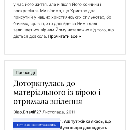
у час його життя, але й після Його кончини і
воскресіння. Ми віримо, що Христос далі
присутній у наших християнських спільнотах, бо
бачимо, що є ті, хто далі йде за Ним і далі
залишається вірним Йому незалежно від того, що
діється довкола.
Прочитати все »
Проповіді
Доторкнулась до
матеріального із вірою і
отримала зцілення
Від
о.Віталій
27 Листопада, 2011
1. Аж тут жінка якась, що
була хвора дванадцять