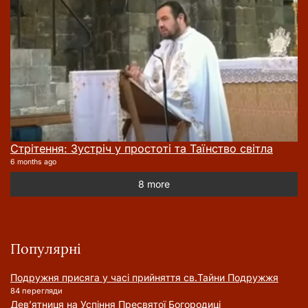
Стрітення: Зустріч у простоті та Таїнство світла
6 months ago
8 more
Популярні
Подружня присягa у часі прийняття cв.Тайни Подружжя
84 перегляди
Дев’ятниця на Успіння Пресвятої Богородиці