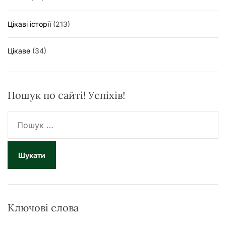
Цікаві історії
(213)
Цікаве
(34)
Пошук по сайті! Успіхів!
П
о
ш
у
к
:
Ключові слова