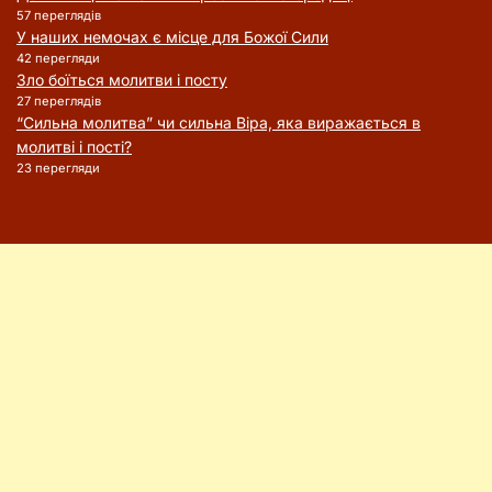
57 переглядів
У наших немочах є місце для Божої Сили
42 перегляди
Зло боїться молитви і посту
27 переглядів
“Сильна молитва” чи сильна Віра, яка виражається в
молитві і пості?
23 перегляди