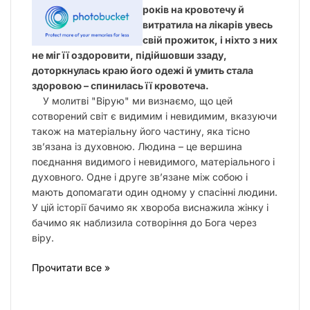
років на кровотечу й
витратила на лікарів увесь
свій прожиток, і ніхто з них
не міг її оздоровити, підійшовши ззаду,
доторкнулась краю його одежі й умить стала
здоровою – спинилась її кровотеча.
У молитві "Вірую" ми визнаємо, що цей
сотворений світ є видимим і невидимим, вказуючи
також на матеріальну його частину, яка тісно
зв’язана із духовною. Людина – це вершина
поєднання видимого і невидимого, матеріального і
духовного. Одне і друге зв’язане між собою і
мають допомагати один одному у спасінні людини.
У цій історії бачимо як хвороба виснажила жінку і
бачимо як наблизила сотворіння до Бога через
віру.
Прочитати все »