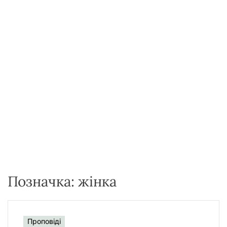
у
Позначка:
жінка
Проповіді