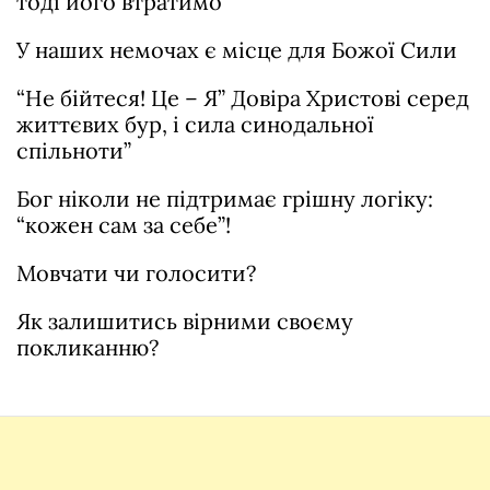
тоді його втратимо
У наших немочах є місце для Божої Сили
“Не бійтеся! Це – Я” Довіра Христові серед
життєвих бур, і сила синодальної
спільноти”
Бог ніколи не підтримає грішну логіку:
“кожен сам за себе”!
Мовчати чи голосити?
Як залишитись вірними своєму
покликанню?