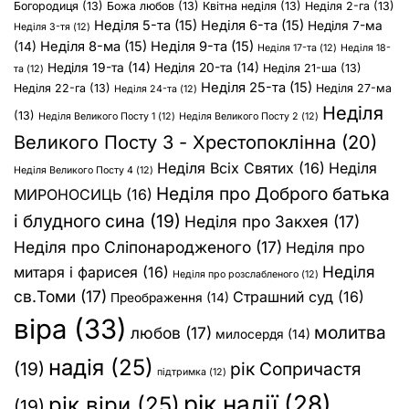
Богородиця
(13)
Божа любов
(13)
Квітна неділя
(13)
Неділя 2-га
(13)
Неділя 5-та
(15)
Неділя 6-та
(15)
Неділя 7-ма
Неділя 3-тя
(12)
Неділя 8-ма
(15)
Неділя 9-та
(15)
(14)
Неділя 17-та
(12)
Неділя 18-
Неділя 19-та
(14)
Неділя 20-та
(14)
Неділя 21-ша
(13)
та
(12)
Неділя 25-та
(15)
Неділя 22-га
(13)
Неділя 27-ма
Неділя 24-та
(12)
Неділя
(13)
Неділя Великого Посту 1
(12)
Неділя Великого Посту 2
(12)
Великого Посту 3 - Хрестопоклінна
(20)
Неділя Всіх Святих
(16)
Неділя
Неділя Великого Посту 4
(12)
Неділя про Доброго батька
МИРОНОСИЦЬ
(16)
і блудного сина
(19)
Неділя про Закхея
(17)
Неділя про Сліпонародженого
(17)
Неділя про
Неділя
митаря і фарисея
(16)
Неділя про розслабленого
(12)
св.Томи
(17)
Страшний суд
(16)
Преображення
(14)
віра
(33)
молитва
любов
(17)
милосердя
(14)
надія
(25)
(19)
рік Сопричастя
підтримка
(12)
рік надії
(28)
рік віри
(25)
(19)