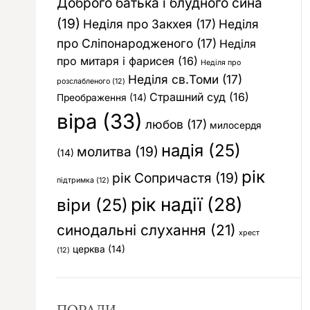
Доброго батька і блудного сина
(19)
Неділя про Закхея
(17)
Неділя
про Сліпонародженого
(17)
Неділя
про митаря і фарисея
(16)
Неділя про
Неділя св.Томи
(17)
розслабленого
(12)
Страшний суд
(16)
Преображення
(14)
віра
(33)
любов
(17)
милосердя
надія
(25)
молитва
(19)
(14)
рік
рік Сопричастя
(19)
підтримка
(12)
рік надії
(28)
віри
(25)
синодальні слухання
(21)
хрест
церква
(14)
(12)
ПОРАДИ