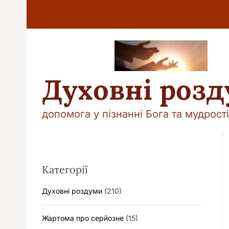
П
е
р
е
й
т
и
Духовні роз
д
о
в
допомога у пізнанні Бога та мудрості
м
і
с
т
у
Категорії
Духовні роздуми
(210)
Жартома про серйозне
(15)