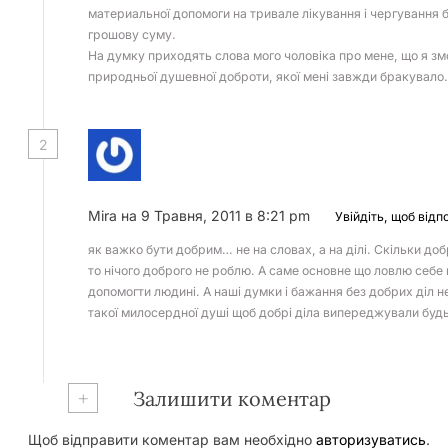
материальної допомоги на тривале лікування і чергування бі
грошову суму.
На думку приходять слова мого чоловіка про мене, що я зм
природньої душевної доброти, якої мені завжди бракувало.
2
Mira
на 9 Травня, 2011 в 8:21 pm
Увійдіть, щоб відп
як важко бути добрим… не на словах, а на ділі. Скільки до
то нічого доброго не роблю. А саме основне що ловлю себе 
допомогти людині. А наші думки і бажання без добрих діл н
такої милосердної душі щоб добрі діла випереджували будь
+
Залишити коментар
Щоб відправити коментар вам необхідно
авторизуватись
.