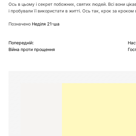
Ось в цьому і секрет побожних, святих людей. Всі вони цік
і пробували її використати в житті. Ось так, крок за кроком
Позначено
Неділя 21-ша
Н
Попередній:
Нас
Війна проти прощення
Гос
а
в
і
г
а
ц
і
я
з