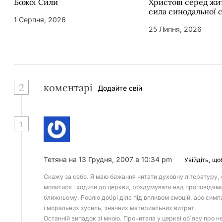
Божої Сили
Христові серед жит
сила синодальної 
1 Серпня, 2026
25 Липня, 2026
2
коментарі
Додайте свій
1
Тетяна
на 13 Грудня, 2007 в 10:34 pm
Увійдіть, що
Скажу за себе. Я маю бажання читати духовну літературу, с
молитися і ходити до церкви, роздумувати над проповідям
ближньому. Роблю добрі діла під впливом ємоцій, або симпат
і моральних зусиль, значних материальних витрат.
Останній випадок зі мною. Прочитала у церкві об`яву про не