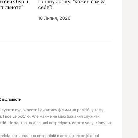
тєвих бур, і
грішну логіку: “кожен сам за
спільноти”
себе”!
18 Липня, 2026
б відповісти
лухати аудіокасети і дивитися фільми на релігійну тему,
и. І все це роблю. Але майже не маю бажання служити
ій. Не здатна на діла, які потребують багато часу, фізичних
обхідність надання потерпілій в автокатастрофі жінці