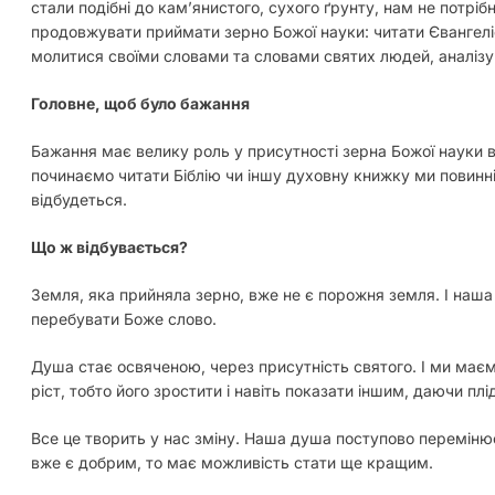
стали подібні до кам’янистого, сухого ґрунту, нам не потрі
продовжувати приймати зерно Божої науки: читати Євангеліє
молитися своїми словами та словами святих людей, аналізув
Головне, щоб було бажання
Бажання має велику роль у присутності зерна Божої науки 
починаємо читати Біблію чи іншу духовну книжку ми повинні
відбудеться.
Що ж відбувається?
Земля, яка прийняла зерно, вже не є порожня земля. І наш
перебувати Боже слово.
Душа стає освяченою, через присутність святого. І ми має
ріст, тобто його зростити і навіть показати іншим, даючи плі
Все це творить у нас зміну. Наша душа поступово переміню
вже є добрим, то має можливість стати ще кращим.