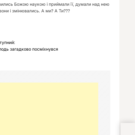
авились Божою наукою і приймали її, думали над нею
 вони і змінювались. А ми? А Ти???
тупний:
подь загадково поcміхнувcя