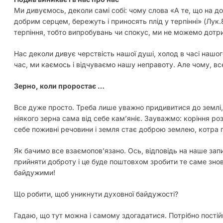
Ми дивуємось, деколи самі собі: чому слова «А те, що на доб
добрим серцем, бережуть і приносять плід у терпінні» (Лук.
терпіння, тобто випробувань чи спокус, ми не можемо дотри
Нас деколи дивує черствість нашої душі, холод в часі нашого
час, ми каємось і відчуваємо нашу неправоту. Але чому, вс
Зерно, коли проростає …
Все дуже просто. Треба лише уважно придивитися до землі,
ніякого зерна сама від себе кам’яніє. Зауважмо: коріння р
себе поживні речовини і земля стає доброю землею, котра г
Як бачимо все взаємопов’язано. Ось, відповідь на наше зап
прийняти доброту і це буде поштовхом зробити те саме знову
байдужими!
Що робити, щоб уникнути духовної байдужості?
Гадаю, що тут можна і самому здогадатися. Потрібно постій