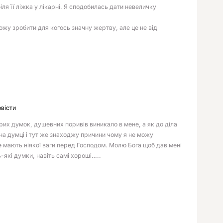
ля її ліжка у лікарні. Я сподобилась дати невеличку
ожу зробити для когось значну жертву, але це не від
овісти
брих думок, душевних поривів виникало в мене, а як до діла
на думці і тут же знаходжу причини чому я не можу
е мають ніякої ваги перед Господом. Молю Бога щоб дав мені
-які думки, навіть самі хороші…..