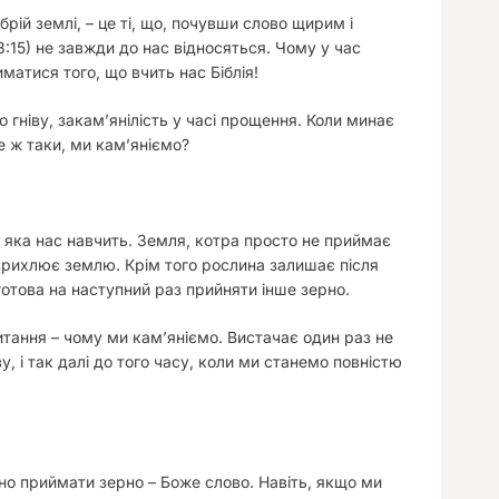
рій землі, – це ті, що, почувши слово щирим і
8:15) не завжди до нас відносяться. Чому у час
матися того, що вчить нас Біблія!
 гніву, закам’янілість у часі прощення. Коли минає
е ж таки, ми кам’яніємо?
 яка нас навчить. Земля, котра просто не приймає
озрихлює землю. Крім того рослина залишає після
отова на наступний раз прийняти інше зерно.
итання – чому ми кам’яніємо. Вистачає один раз не
, і так далі до того часу, коли ми станемо повністю
но приймати зерно – Боже слово. Навіть, якщо ми