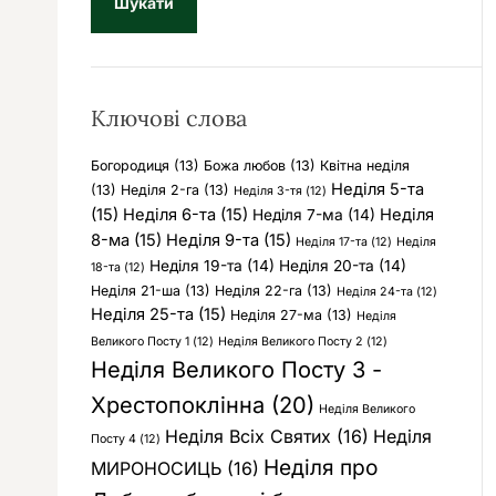
у
к
:
Ключові слова
Богородиця
(13)
Божа любов
(13)
Квітна неділя
Неділя 5-та
(13)
Неділя 2-га
(13)
Неділя 3-тя
(12)
(15)
Неділя 6-та
(15)
Неділя
Неділя 7-ма
(14)
8-ма
(15)
Неділя 9-та
(15)
Неділя 17-та
(12)
Неділя
Неділя 19-та
(14)
Неділя 20-та
(14)
18-та
(12)
Неділя 21-ша
(13)
Неділя 22-га
(13)
Неділя 24-та
(12)
Неділя 25-та
(15)
Неділя 27-ма
(13)
Неділя
Великого Посту 1
(12)
Неділя Великого Посту 2
(12)
Неділя Великого Посту 3 -
Хрестопоклінна
(20)
Неділя Великого
Неділя Всіх Святих
(16)
Неділя
Посту 4
(12)
Неділя про
МИРОНОСИЦЬ
(16)