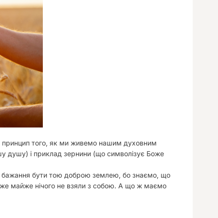
у
ий принцип того, як ми живемо нашим духовним
у душу) і приклад зернини (що символізує Боже
е бажання бути тою доброю землею, бо знаємо, що
дже майже нічого не взяли з собою. А що ж маємо