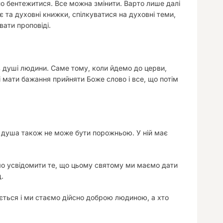
бно бентежитися. Все можна змінити. Варто лише далі
 та духовні книжки, спілкуватися на духовні теми,
ати проповіді.
в душі людини. Саме тому, коли йдемо до церви,
 мати бажання прийняти Боже слово і все, що потім
а душа також не може бути порожньою. У ній має
мо усвідомити те, що цьому святому ми маємо дати
д.
ється і ми стаємо дійсно доброю людиною, а хто