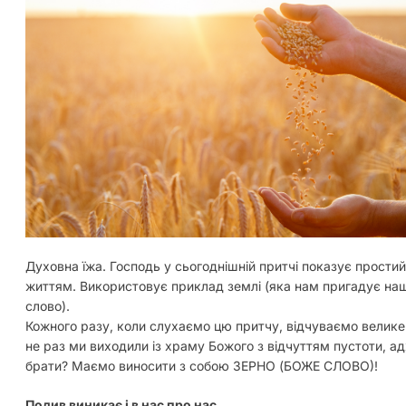
Духовна їжа. Господь у сьогоднішній притчі показує прост
життям. Використовує приклад землі (яка нам пригадує наш
слово).
Кожного разу, коли слухаємо цю притчу, відчуваємо велик
не раз ми виходили із храму Божого з відчуттям пустоти, а
брати? Маємо виносити з собою ЗЕРНО (БОЖЕ СЛОВО)!
Подив виникає і в нас про нас