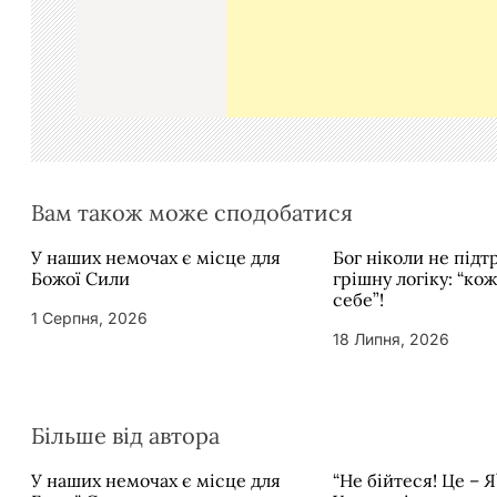
а
п
и
с
і
в
Вам також може сподобатися
У наших немочах є місце для
Бог ніколи не під
Божої Сили
грішну логіку: “ко
себе”!
1 Серпня, 2026
18 Липня, 2026
Більше від автора
У наших немочах є місце для
“Не бійтеся! Це – Я