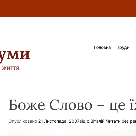
думи
Головна
Труди
 життя.
Боже Слово – це ї
Опубліковано
21 Листопада, 2007
від
о.Віталій
|
Читати без р