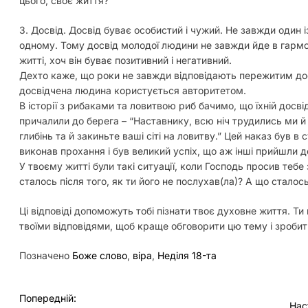
цього, своє життя?
3. Досвід. Досвід буває особистий і чужий. Не завжди один 
одному. Тому досвід молодої людини не завжди йде в гармон
житті, хоч він буває позитивний і негативний.
Дехто каже, що роки не завжди відповідають пережитим до
досвідчена людина користується авторитетом.
В історії з рибаками та ловитвою риб бачимо, що їхній досві
причалили до берега – “Наставнику, всю ніч трудились ми й 
глибінь та й закиньте ваші сіті на ловитву.” Цей наказ був в
виконав прохання і був великий успіх, що аж інші прийшли 
У твоєму житті були такі ситуації, коли Господь просив теб
сталось після того, як ти його не послухав(ла)? А що сталос
Ці відповіді допоможуть тобі пізнати твоє духовне життя. Т
твоїми відповідями, щоб краще обговорити цю тему і зроби
Позначено
Боже слово
,
віра
,
Неділя 18-та
Н
Попередній:
Нас