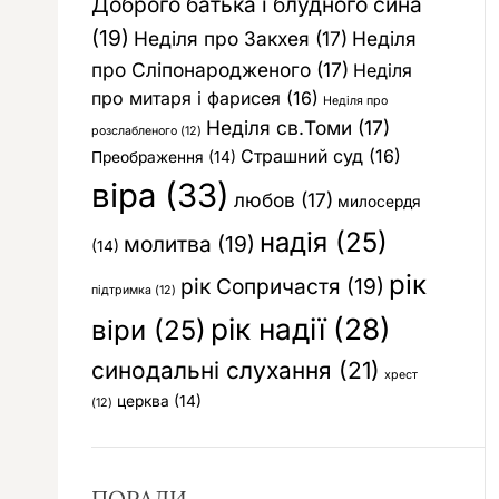
Доброго батька і блудного сина
(19)
Неділя про Закхея
(17)
Неділя
про Сліпонародженого
(17)
Неділя
про митаря і фарисея
(16)
Неділя про
Неділя св.Томи
(17)
розслабленого
(12)
Страшний суд
(16)
Преображення
(14)
віра
(33)
любов
(17)
милосердя
надія
(25)
молитва
(19)
(14)
рік
рік Сопричастя
(19)
підтримка
(12)
рік надії
(28)
віри
(25)
синодальні слухання
(21)
хрест
церква
(14)
(12)
ПОРАДИ