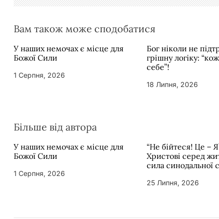
і
в
Вам також може сподобатися
У наших немочах є місце для
Бог ніколи не під
Божої Сили
грішну логіку: “ко
себе”!
1 Серпня, 2026
18 Липня, 2026
Більше від автора
У наших немочах є місце для
“Не бійтеся! Це – Я
Божої Сили
Христові серед жит
сила синодальної 
1 Серпня, 2026
25 Липня, 2026