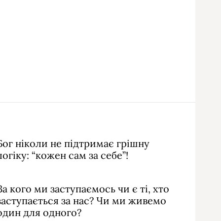
Бог ніколи не підтримає грішну
логіку: “кожен сам за себе”!
За кого ми заступаємось чи є ті, хто
заступається за нас? Чи ми живемо
один для одного?