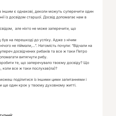
із іншим є однакові, деколи можуть суперечити один
ії із досвідом старшої. Досвід допомагає нам в
свідом, але ніхто не може заперечити, що
д був на перешкоді до успіху. Адже з нічим
нічого не піймали,…”. Натомість почули: “Відчали на
 супереч досвідчених рибаків та все ж таки Петро
допомагати витягнути рибу.
е зробити те, що заперечувало твоєму досвіду? Що
ь, коли все ж таки послухав(ла)?
и можеш поділитися із іншими цими запитаннями і
ти ще один крок у твоєму духовному житті.
тупний: