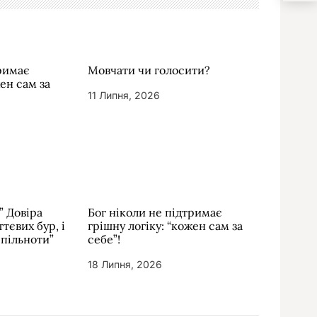
тримає
Мовчати чи голосити?
жен сам за
11 Липня, 2026
” Довіра
Бог ніколи не підтримає
тєвих бур, і
грішну логіку: “кожен сам за
спільноти”
себе”!
18 Липня, 2026