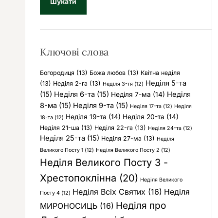
у
к
:
Ключові слова
Богородиця
(13)
Божа любов
(13)
Квітна неділя
Неділя 5-та
(13)
Неділя 2-га
(13)
Неділя 3-тя
(12)
(15)
Неділя 6-та
(15)
Неділя
Неділя 7-ма
(14)
8-ма
(15)
Неділя 9-та
(15)
Неділя 17-та
(12)
Неділя
Неділя 19-та
(14)
Неділя 20-та
(14)
18-та
(12)
Неділя 21-ша
(13)
Неділя 22-га
(13)
Неділя 24-та
(12)
Неділя 25-та
(15)
Неділя 27-ма
(13)
Неділя
Великого Посту 1
(12)
Неділя Великого Посту 2
(12)
Неділя Великого Посту 3 -
Хрестопоклінна
(20)
Неділя Великого
Неділя Всіх Святих
(16)
Неділя
Посту 4
(12)
Неділя про
МИРОНОСИЦЬ
(16)