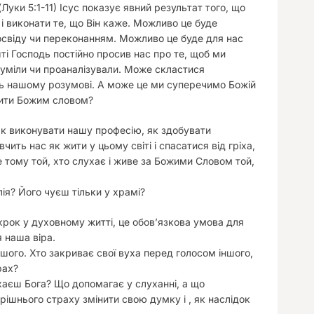
 (Луки 5:1-11) Ісус показує явний результат того, що
 і виконати те, що Він каже. Можливо це буде
свіду чи переконанням. Можливо це буде для нас
шті Господь постійно просив нас про те, щоб ми
зуміли чи проаналізували. Може скластися
ь нашому розумові. А може це ми суперечимо Божій
жити Божим словом?
 як виконувати нашу професію, як здобувати
ить нас як жити у цьому світі і спасатися від гріха,
е тому той, хто слухає і живе за Божими Словом той,
ія? Його чуєш тільки у храмі?
крок у духовному житті, це обов’язкова умова для
 наша віра.
шого. Хто закриває свої вуха перед голосом іншого,
рах?
хаєш Бога? Що допомагає у слуханні, а що
шнього страху змінити свою думку і , як наслідок