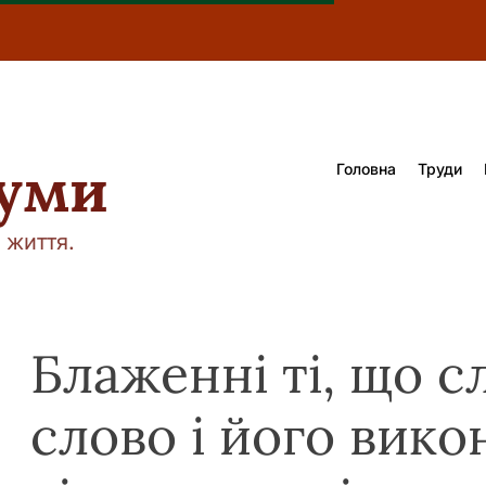
думи
Головна
Труди
 життя.
Блаженні ті, що 
слово і його вико