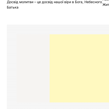
Досвід молитви – це досвід нашої віри в Бога, Небесного
а
Жит
Батька
в
і
г
а
ц
і
я
з
а
п
и
с