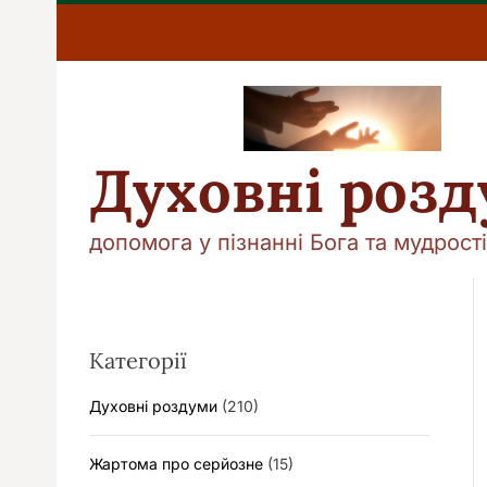
П
е
р
е
й
т
и
Духовні роз
д
о
в
допомога у пізнанні Бога та мудрості
м
і
с
т
у
Категорії
Духовні роздуми
(210)
Жартома про серйозне
(15)