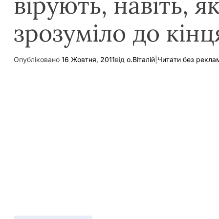
вірують, навіть, я
зрозуміло до кінц
Опубліковано
16 Жовтня, 2011
від
о.Віталій
|
Читати без рекла