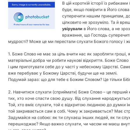
В цій короткій історії із рибаками
буде, якщо повірити в Його слова
суперечити нашим принципам, до
цілковито не зрозуміло. Та й вре
увірували
в Його слова, а не зро
враження, що Господь суперечит
мудрості? Може це ми перестали слухати Божого голосу і 
1. Боже Слово не має за ціль вчити нас як заробляти гроші,
матеріальні добра чи робити наукові відкриття. Боже Слово вч
і цим приготувати себе до у часті у небесному Царстві. Сам
вже перебуває у Божому Царстві, будучи ще на землі.
Подумай зараз: що для тебе є Божим Словом? Це тільки Бібл
2. Навчитися слухати (сприймати) Боже Слово – це перший 
тих, хто хоче спасти свою душу. Від слухання народжується
Той, хто вміє слухати, той є відкритою людиною до думки ін
той закривається сам в собі. Чому ж закривається? Має ст
Задумайся на собою: як ти слухаєш інших людей, як ти слу
перешкоджає? Якщо важко слухати, чи часом не маєш внутрі