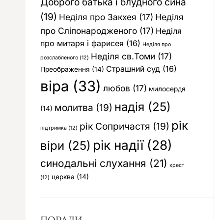
Доброго батька і блудного сина
(19)
Неділя про Закхея
(17)
Неділя
про Сліпонародженого
(17)
Неділя
про митаря і фарисея
(16)
Неділя про
Неділя св.Томи
(17)
розслабленого
(12)
Страшний суд
(16)
Преображення
(14)
віра
(33)
любов
(17)
милосердя
надія
(25)
молитва
(19)
(14)
рік
рік Сопричастя
(19)
підтримка
(12)
рік надії
(28)
віри
(25)
синодальні слухання
(21)
хрест
церква
(14)
(12)
ПОРАДИ