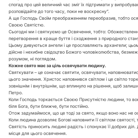
спогад про цей величний час зміг їх підтримати у випробува
розповідайте до того часу, поки не воскресну”.
А ще Господь Своїм преображенням переобразив, тобто осяя
Своєю Святістю.
Сьогодні ми і святкуємо це Освячення, тобто: Обожествлення
перетворення в краще буття і сходження з природного стан
Цьому дивуються ангели і це прославляють архангели; цьому
дійсне і нехибне свідоцтво Божого чоловіколюбства, безмежн
розумом, ні поглядом.
Кожне свято має за ціль освячувати людину.
Святкувати – це означає святити, освячувати, наповнювати
цього значення. Христос наповнився світлом і це світло тор
зовнішнім і внутрішнім, що вплинуло на рішення, щоб залиши
Петро.
Коли Господь торкається Своєю Присутністю людини, то вон
біля Бога, бути ближче, бути постійно.
Отож задумаймося, що це тоді за свято, якщо воно нас не о
Коли людина дозволяє Богові наповнити її світлом святості
Святість приносить людині радість і спонукає її добрих діл
місця для цього освячення.