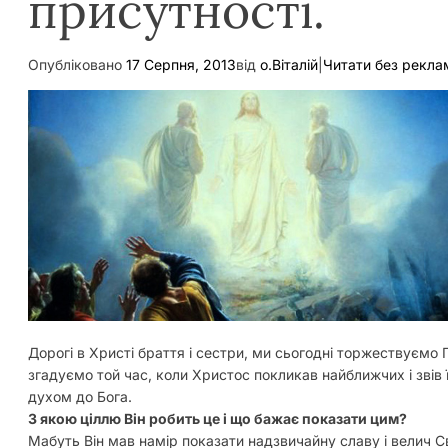
присутності.
Опубліковано
17 Серпня, 2013
від
о.Віталій
|
Читати без рекла
Дорогі в Христі браття і сестри, ми сьогодні торжествуємо
згадуємо той час, коли Христос покликав найближчих і звів 
духом до Бога.
З якою ціллю Він робить це і що бажає показати цим?
Мабуть Він мав намір показати надзвичайну славу і велич С