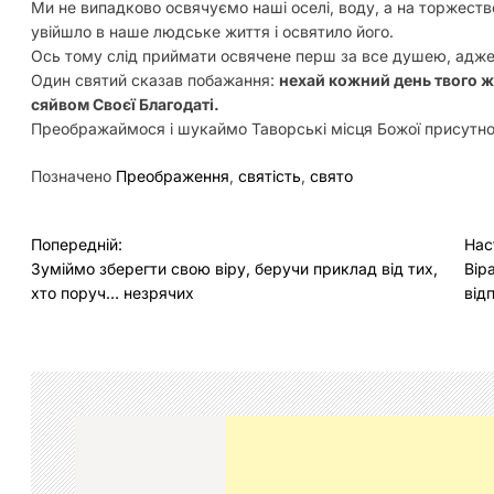
Ми не випадково освячуємо наші оселі, воду, а на торжест
увійшло в наше людське життя і освятило його.
Ось тому слід приймати освячене перш за все душею, адже
Один святий сказав побажання:
нехай кожний день твого жи
сяйвом Своєї Благодаті.
Преображаймося і шукаймо Таворські місця Божої присутно
Позначено
Преображення
,
святість
,
свято
Н
Попередній:
Нас
Зуміймо зберегти свою віру, беручи приклад від тих,
Вір
а
хто поруч… незрячих
від
в
і
г
а
ц