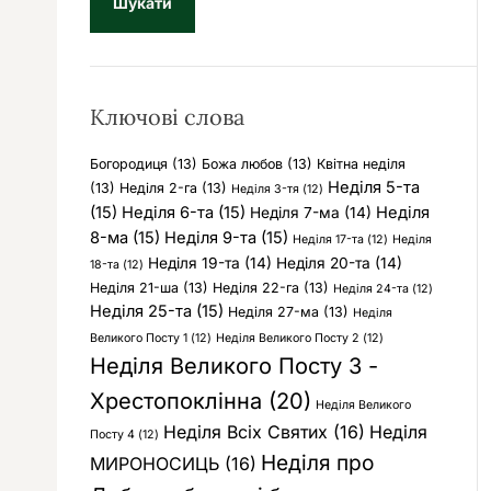
у
к
:
Ключові слова
Богородиця
(13)
Божа любов
(13)
Квітна неділя
Неділя 5-та
(13)
Неділя 2-га
(13)
Неділя 3-тя
(12)
(15)
Неділя 6-та
(15)
Неділя
Неділя 7-ма
(14)
8-ма
(15)
Неділя 9-та
(15)
Неділя 17-та
(12)
Неділя
Неділя 19-та
(14)
Неділя 20-та
(14)
18-та
(12)
Неділя 21-ша
(13)
Неділя 22-га
(13)
Неділя 24-та
(12)
Неділя 25-та
(15)
Неділя 27-ма
(13)
Неділя
Великого Посту 1
(12)
Неділя Великого Посту 2
(12)
Неділя Великого Посту 3 -
Хрестопоклінна
(20)
Неділя Великого
Неділя Всіх Святих
(16)
Неділя
Посту 4
(12)
Неділя про
МИРОНОСИЦЬ
(16)