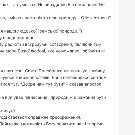
ннях, та сумнівах. Не випадково Він наголосив:”Не
в, змінив апостолів та всю природу – Обожествив її
 нашої людської і земської природи, її
у в надприродне.
 радіють і всі розумні сотворіння, являючи тим
е море Божої любові, яке неможливо і обійняти ні
ся святістю. Свято Преображення показує глибину
кнулося також апостолів. Вони наповнилися світлом
тися тут. “Добре нам тут бути” – сказав апостол
а відчуває піднесення і природнім є бажання бути
свячує?
, тоді стається справжнє преображення.
. Даймо же можливість Богу освятити нас і творімо