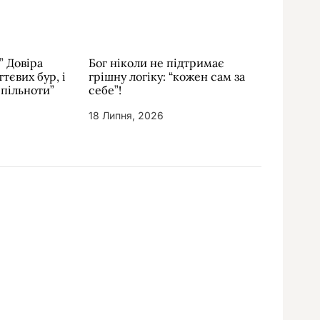
” Довіра
Бог ніколи не підтримає
тєвих бур, і
грішну логіку: “кожен сам за
спільноти”
себе”!
18 Липня, 2026