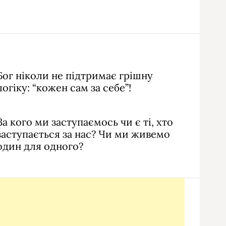
Бог ніколи не підтримає грішну
логіку: “кожен сам за себе”!
За кого ми заступаємось чи є ті, хто
заступається за нас? Чи ми живемо
один для одного?