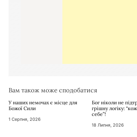
і
я
з
а
п
и
с
і
в
Вам також може сподобатися
У наших немочах є місце для
Бог ніколи не під
Божої Сили
грішну логіку: “ко
себе”!
1 Серпня, 2026
18 Липня, 2026