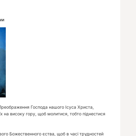
у
ми
 Преображення Господа нашого Ісуса Христа,
їх на високу гору, щоб молитися, тобто піднестися
вого Божественного єства, щоб в часі трудностей