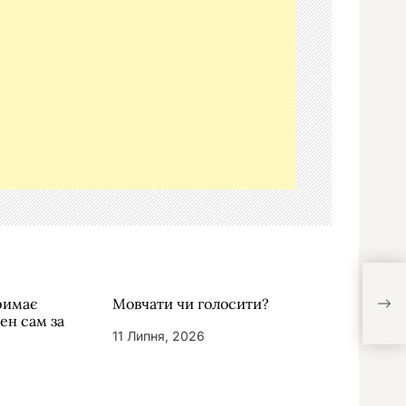
Віра
тримає
Мовчати чи голосити?
відп
жен сам за
11 Липня, 2026