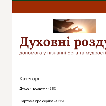
П
е
р
е
й
т
и
Духовні роз
д
о
в
допомога у пізнанні Бога та мудрості
м
і
с
т
у
Категорії
Духовні роздуми
(210)
Жартома про серйозне
(15)