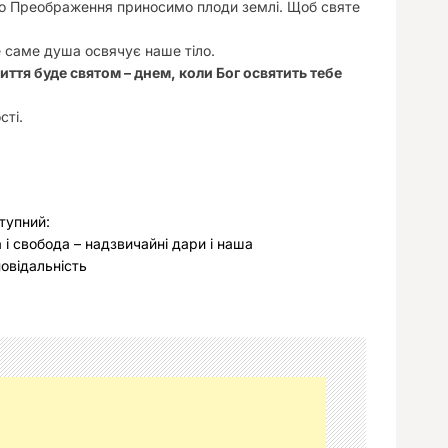
во Преображення приносимо плоди землі. Щоб святе
 саме душа освячує наше тіло.
ття буде святом – днем, коли Бог освятить тебе
сті.
тупний:
а і свобода – надзвичайні дари і наша
повідальність