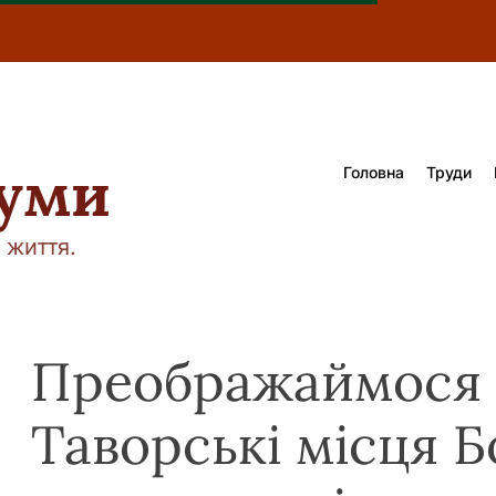
думи
Головна
Труди
 життя.
Преображаймося 
Таворські місця Б