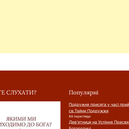
Е СЛУХАТИ?
Популярні
Подружня присягa у часі при
cв.Тайни Подружжя
84 перегляди
Дев’ятниця на Успіння Пресвя
Богородиці