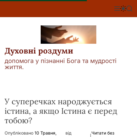
П
е
М
П
П
е
е
о
р
н
р
ш
е
ю
е
у
й
м
к
т
и
к
и
а
Духовні роздуми
д
ч
о
к
допомога у пізнанні Бога та мудрості
о
в
життя.
л
м
ь
і
о
р
с
о
т
в
у
У суперечках народжується
о
г
істина, а якщо Істина є перед
о
р
тобою?
е
ж
и
Опубліковано
10 Травня,
від
Читати без
м
|