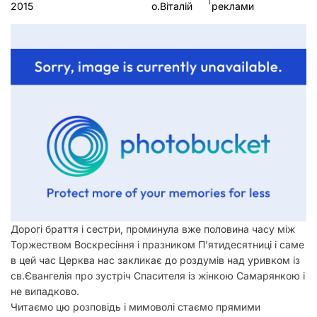
2015
о.Віталій
реклами
у
Дорогі браття і сестри, проминула вже половина часу між
Торжеством Воскресіння і празником П’ятидесятниці і саме
в цей час Церква нас закликає до роздумів над уривком із
св.Євангелія про зустріч Спасителя із жінкою Самарянкою і
не випадково.
Читаємо цю розповідь і мимоволі стаємо прямими