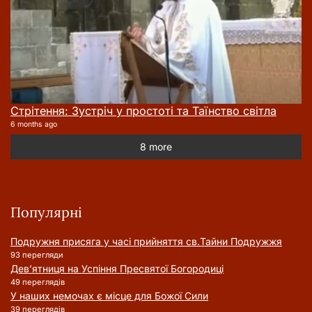
Стрітення: Зустріч у простоті та Таїнство світла
6 months ago
8 more
Популярні
Подружня присягa у часі прийняття cв.Тайни Подружжя
93 перегляди
Дев’ятниця на Успіння Пресвятої Богородиці
49 переглядів
У наших немочах є місце для Божої Сили
39 переглядів