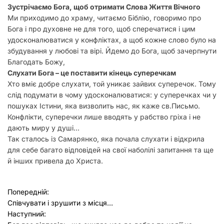
Зустрічаємо Бога, щоб отримати Слова Життя Вічного
Ми приходимо до храму, читаємо Біблію, говоримо про
Бога і про духовне не для того, щоб сперечатися і цим
удосконалюватися у конфліктах, а щоб кожне слово було на
збудування у любові та вірі. Йдемо до Бога, щоб зачерпнути
Благодать Божу,
Слухати Бога – це поставити кінець суперечкам
Хто вміє добре слухати, той уникає зайвих суперечок. Тому
слід подумати в чому удосконалюватися: у суперечках чи у
пошуках Істини, яка визволить нас, як каже св.Письмо.
Конфлікти, суперечки лише вводять у рабство гріха і не
дають миру у душі…
Так сталось із Самарянко, яка почала слухати і відкрила
для себе багато відповідей на свої наболілі запитання та ще
й інших привела до Христа.
Н
Попередній:
Співчувати і зрушити з місця…
а
Наступний: