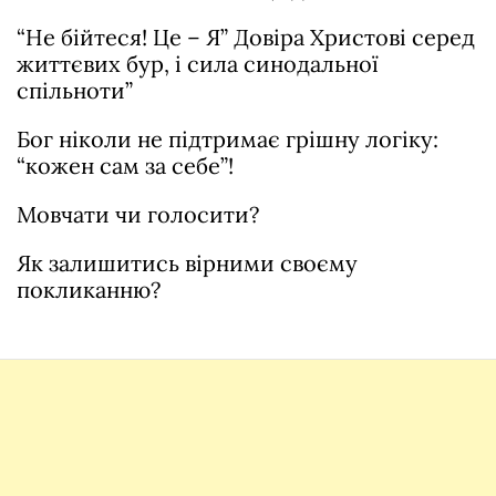
“Не бійтеся! Це – Я” Довіра Христові серед
життєвих бур, і сила синодальної
спільноти”
Бог ніколи не підтримає грішну логіку:
“кожен сам за себе”!
Мовчати чи голосити?
Як залишитись вірними своєму
покликанню?