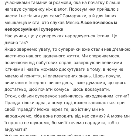
учасниками таємничої розмови, яка на початку більше
нагадує суперечку ніж діалог. Порозуміння прийшло з
часом і не тільки для самої Самарянки, а й для інших
мешканців міста, хто слухав Месію.
А все почалось із
непорозуміння і суперечки
Нас учили, що у суперечках народжується істина. Це
дійсно так?
Якщо звернемо увагу, то суперечки вже стали невід’ємною
частиною нашого щоденного життя. Ми сперечаємося,
починаючи від побутових справ, завершуючи великими
істинами і навіть можемо дискутувати в тому, в чому не
маємо ні поняття, ні елементарних знань. Щось почули,
вичитали в Інтернеті чи ще десь, і вже думаємо, що цього
достатньо, щоб почати комусь і щось доказувати.
Отож, скільки суперечок закінчилось находженням істини?
Правда тільки одна, а чому тоді, кожен залишається при
своїй “правді”? Може через те, що істину ми не
народжуємо, хіба вона походить від нас самих? А може ми
її просто не шукаємо, бо ми її хочемо народити, тобто
видумати?
Уміння слухати – це вже перший крок до Істини.