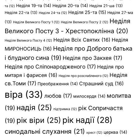
Неділя 19-та
(14)
Неділя 20-та
(14)
Неділя 21-ша
(13)
та
(12)
Неділя 25-та
(15)
Неділя 22-га
(13)
Неділя 27-ма
Неділя 24-та
(12)
Неділя
(13)
Неділя Великого Посту 1
(12)
Неділя Великого Посту 2
(12)
Великого Посту 3 - Хрестопоклінна
(20)
Неділя Всіх Святих
(16)
Неділя
Неділя Великого Посту 4
(12)
Неділя про Доброго батька
МИРОНОСИЦЬ
(16)
і блудного сина
(19)
Неділя про Закхея
(17)
Неділя про Сліпонародженого
(17)
Неділя про
Неділя
митаря і фарисея
(16)
Неділя про розслабленого
(12)
св.Томи
(17)
Страшний суд
(16)
Преображення
(14)
віра
(33)
молитва
любов
(17)
милосердя
(14)
надія
(25)
(19)
рік Сопричастя
підтримка
(12)
рік надії
(28)
рік віри
(25)
(19)
синодальні слухання
(21)
церква
(14)
хрест
(12)