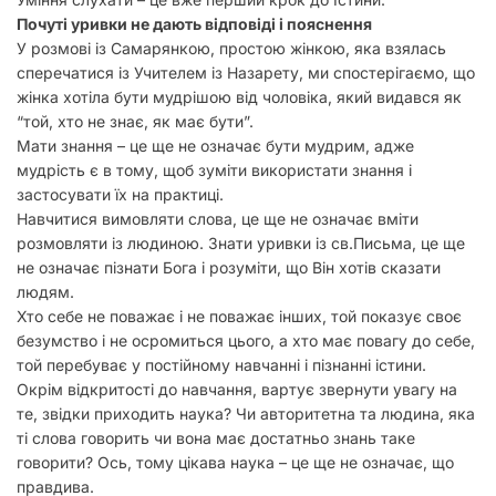
Почуті уривки не дають відповіді і пояснення
У розмові із Самарянкою, простою жінкою, яка взялась
сперечатися із Учителем із Назарету, ми спостерігаємо, що
жінка хотіла бути мудрішою від чоловіка, який видався як
“той, хто не знає, як має бути”.
Мати знання – це ще не означає бути мудрим, адже
мудрість є в тому, щоб зуміти використати знання і
застосувати їх на практиці.
Навчитися вимовляти слова, це ще не означає вміти
розмовляти із людиною. Знати уривки із св.Письма, це ще
не означає пізнати Бога і розуміти, що Він хотів сказати
людям.
Хто себе не поважає і не поважає інших, той показує своє
безумство і не осромиться цього, а хто має повагу до себе,
той перебуває у постійному навчанні і пізнанні істини.
Окрім відкритості до навчання, вартує звернути увагу на
те, звідки приходить наука? Чи авторитетна та людина, яка
ті слова говорить чи вона має достатньо знань таке
говорити? Ось, тому цікава наука – це ще не означає, що
правдива.