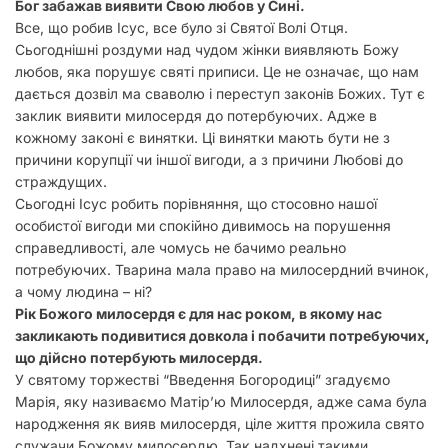
Бог забажав виявити Свою любов у Сині.
Все, що робив Ісус, все було зі Святої Волі Отця.
Сьогоднішні роздуми над чудом жінки виявляють Божу
любов, яка порушує святі приписи. Це не означає, що нам
дається дозвіл ма сваволю і переступ законів Божих. Тут є
заклик виявити милосердя до потербуючих. Адже в
кожному законі є винятки. Ці винятки мають бути не з
причини корупції чи іншої вигоди, а з причини Любові до
страждущих.
Сьогодні Ісус робить порівняння, що стосовно нашої
особистої вигоди ми спокійно дивимось на порушення
справедливості, але чомусь не бачимо реально
потребуючих. Тварина мала право на милосердний вчинок,
а чому людина – ні?
Рік Божого милосердя є для нас роком, в якому нас
закликають подивитися довкола і побачити потребуючих,
що дійсно потербують милосердя.
У святому торжестві “Введення Богородиці” згадуємо
Марія, яку називаємо Матір’ю Милосердя, адже сама була
народження як вияв милосердя, ціле життя прожила свято
служачи Божому милосердю. Так надхнені такими