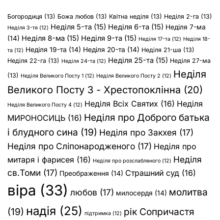
Богородиця
(13)
Божа любов
(13)
Квітна неділя
(13)
Неділя 2-га
(13)
Неділя 5-та
(15)
Неділя 6-та
(15)
Неділя 7-ма
Неділя 3-тя
(12)
Неділя 8-ма
(15)
Неділя 9-та
(15)
(14)
Неділя 17-та
(12)
Неділя 18-
Неділя 19-та
(14)
Неділя 20-та
(14)
Неділя 21-ша
(13)
та
(12)
Неділя 25-та
(15)
Неділя 22-га
(13)
Неділя 27-ма
Неділя 24-та
(12)
Неділя
(13)
Неділя Великого Посту 1
(12)
Неділя Великого Посту 2
(12)
Великого Посту 3 - Хрестопоклінна
(20)
Неділя Всіх Святих
(16)
Неділя
Неділя Великого Посту 4
(12)
Неділя про Доброго батька
МИРОНОСИЦЬ
(16)
і блудного сина
(19)
Неділя про Закхея
(17)
Неділя про Сліпонародженого
(17)
Неділя про
Неділя
митаря і фарисея
(16)
Неділя про розслабленого
(12)
св.Томи
(17)
Страшний суд
(16)
Преображення
(14)
віра
(33)
молитва
любов
(17)
милосердя
(14)
надія
(25)
(19)
рік Сопричастя
підтримка
(12)