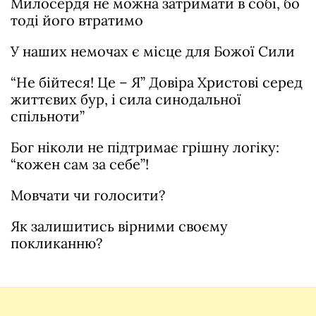
Милосердя не можна затримати в собі, бо
тоді його втратимо
У наших немочах є місце для Божої Сили
“Не бійтеся! Це – Я” Довіра Христові серед
життєвих бур, і сила синодальної
спільноти”
Бог ніколи не підтримає грішну логіку:
“кожен сам за себе”!
Мовчати чи голосити?
Як залишитись вірними своєму
покликанню?