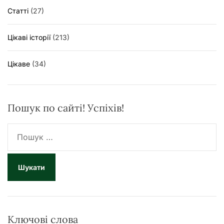
Статті
(27)
Цікаві історії
(213)
Цікаве
(34)
Пошук по сайті! Успіхів!
П
о
ш
у
к
:
Ключові слова