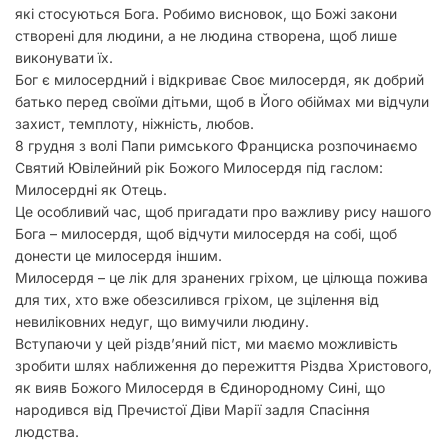
які стосуються Бога. Робимо висновок, що Божі закони
створені для людини, а не людина створена, щоб лише
виконувати їх.
Бог є милосердний і відкриває Своє милосердя, як добрий
батько перед своїми дітьми, щоб в Його обіймах ми відчули
захист, темплоту, ніжність, любов.
8 грудня з волі Папи римського Франциска розпочинаємо
Святий Ювілейний рік Божого Милосердя під гаслом:
Милосердні як Отець.
Це особливий час, щоб пригадати про важливу рису нашого
Бога – милосердя, щоб відчути милосердя на собі, щоб
донести це милосердя іншим.
Милосердя – це лік для зранених гріхом, це цілюща пожива
для тих, хто вже обезсилився гріхом, це зцілення від
невиліковних недуг, що вимучили людину.
Вступаючи у цей різдв’яний піст, ми маємо можливість
зробити шлях наближення до пережиття Різдва Христового,
як вияв Божого Милосердя в Єдинородному Сині, що
народився від Пречистої Діви Марії задля Спасіння
людства.