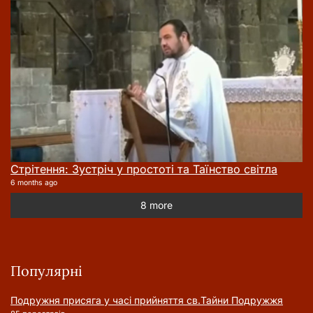
Стрітення: Зустріч у простоті та Таїнство світла
6 months ago
8 more
Популярні
Подружня присягa у часі прийняття cв.Тайни Подружжя