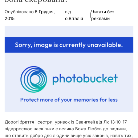
Опубліковано
6 Грудня,
від
Читати без
|
2015
о.Віталій
реклами
Дорогі браття і сестри, уривок із Єванглеії від Лк 13:10-17
підкрреслює наскільки є велика Божа Любов до людини,
що ставить добро для людини вище усіх законів, навіть тих,