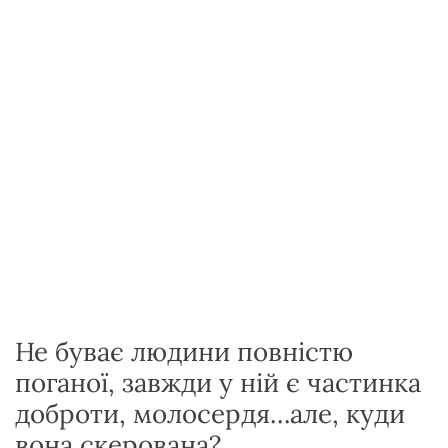
у
Не буває людини повністю
поганої, завжди у ній є частинка
доброти, молосердя…але, куди
вона скерована?