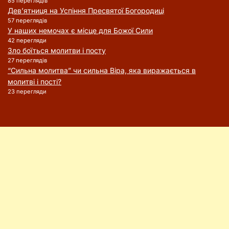
85 переглядів
Дев’ятниця на Успіння Пресвятої Богородиці
57 переглядів
У наших немочах є місце для Божої Сили
42 перегляди
Зло боїться молитви і посту
27 переглядів
“Сильна молитва” чи сильна Віра, яка виражається в
молитві і пості?
23 перегляди