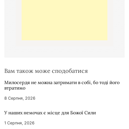
з
а
п
и
с
і
в
Вам також може сподобатися
Милосердя не можна затримати в собі, бо тоді його
втратимо
8 Серпня, 2026
У наших немочах є місце для Божої Сили
1 Серпня, 2026