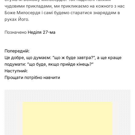
чудовими прикладами, ми прикликаємо на кожного з нас
Боже Милосердя і самі будемо старатися знаряддям в
руках Його.
Позначено
Неділя 27-ма
Н
Попередній:
Це добре, що думаєм: ”що ж буде завтра?”, а ще краще
а
подумати: ”що буде, якщо прийде кінець?”
в
Наступний:
Прощати потрібно навчити
і
г
а
ц
і
я