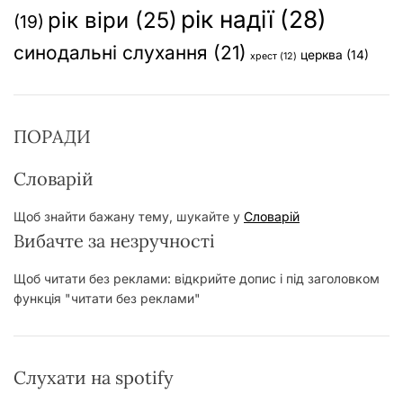
рік надії
(28)
рік віри
(25)
(19)
синодальні слухання
(21)
церква
(14)
хрест
(12)
ПОРАДИ
Словарій
Щоб знайти бажану тему, шукайте у
Словарій
Вибачте за незручності
Щоб читати без реклами: відкрийте допис і під заголовком
функція "читати без реклами"
Слухати на spotify