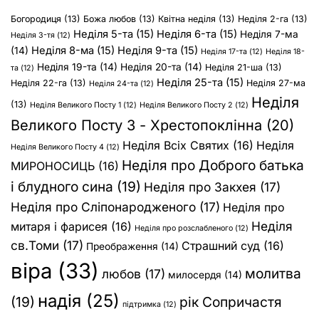
Богородиця
(13)
Божа любов
(13)
Квітна неділя
(13)
Неділя 2-га
(13)
Неділя 5-та
(15)
Неділя 6-та
(15)
Неділя 7-ма
Неділя 3-тя
(12)
Неділя 8-ма
(15)
Неділя 9-та
(15)
(14)
Неділя 17-та
(12)
Неділя 18-
Неділя 19-та
(14)
Неділя 20-та
(14)
Неділя 21-ша
(13)
та
(12)
Неділя 25-та
(15)
Неділя 22-га
(13)
Неділя 27-ма
Неділя 24-та
(12)
Неділя
(13)
Неділя Великого Посту 1
(12)
Неділя Великого Посту 2
(12)
Великого Посту 3 - Хрестопоклінна
(20)
Неділя Всіх Святих
(16)
Неділя
Неділя Великого Посту 4
(12)
Неділя про Доброго батька
МИРОНОСИЦЬ
(16)
і блудного сина
(19)
Неділя про Закхея
(17)
Неділя про Сліпонародженого
(17)
Неділя про
Неділя
митаря і фарисея
(16)
Неділя про розслабленого
(12)
св.Томи
(17)
Страшний суд
(16)
Преображення
(14)
віра
(33)
молитва
любов
(17)
милосердя
(14)
надія
(25)
(19)
рік Сопричастя
підтримка
(12)