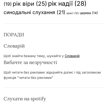
рік надії
(28)
рік віри
(25)
(19)
синодальні слухання
(21)
церква
(14)
хрест
(12)
ПОРАДИ
Словарій
Щоб знайти бажану тему, шукайте у
Словарій
Вибачте за незручності
Щоб читати без реклами: відкрийте допис і під заголовком
функція "читати без реклами"
Слухати на spotify