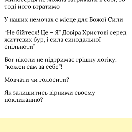
тоді його втратимо
У наших немочах є місце для Божої Сили
“Не бійтеся! Це – Я” Довіра Христові серед
життєвих бур, і сила синодальної
спільноти”
Бог ніколи не підтримає грішну логіку:
“кожен сам за себе”!
Мовчати чи голосити?
Як залишитись вірними своєму
покликанню?