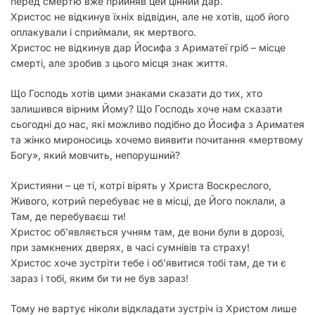
перед смертю вже прийняв цей цінний дар.
Христос не відкинув їхніх відвідин, але не хотів, щоб його
оплакували і сприймали, як мертвого.
Христос не відкинув дар Йосифа з Ариматеї гріб – місце
смерті, але зробив з цього місця знак життя.
Що Господь хотів цими знаками сказати до тих, хто
залишився вірним Йому? Що Господь хоче нам сказати
сьогодні до нас, які можливо подібно до Йосифа з Ариматея
та жінко мироносиць хочемо виявити почитання «мертвому
Богу», який мовчить, непорушний?
Християни – це ті, котрі вірять у Христа Воскреслого,
Живого, котрий перебуває не в місці, де Його поклали, а
Там, де перебуваєш ти!
Христос об’являється учням там, де вони були в дорозі,
при замкнених дверях, в часі сумнівів та страху!
Христос хоче зустріти тебе і об’явитися тобі там, де ти є
зараз і тобі, яким би ти не був зараз!
Тому не вартує ніколи відкладати зустріч із Христом лише