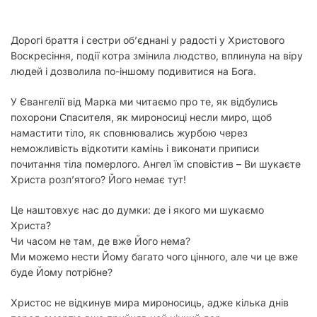
у
Дорогі браття і сестри об’єднані у радості у Христового
Воскресіння, події котра змінила людство, вплинула на віру
людей і дозволила по-іншому подивитися на Бога.
У Євангелії від Марка ми читаємо про те, як відбулись
похорони Спасителя, як мироносиці несли миро, щоб
намастити тіло, як сповнювались журбою через
неможливість відкотити камінь і виконати приписи
почитання тіла померлого. Ангел їм сповістив – Ви шукаєте
Христа розп’ятого? Його немає тут!
Це наштовхує нас до думки: де і якого ми шукаємо
Христа?
Чи часом не там, де вже Його нема?
Ми можемо нести Йому багато чого цінного, але чи це вже
буде Йому потрібне?
Христос не відкинув мира мироносиць, адже кілька днів