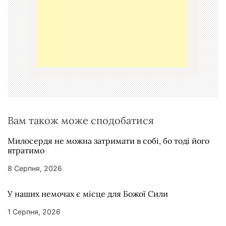
з
а
п
и
с
і
в
Вам також може сподобатися
Милосердя не можна затримати в собі, бо тоді його
втратимо
8 Серпня, 2026
У наших немочах є місце для Божої Сили
1 Серпня, 2026