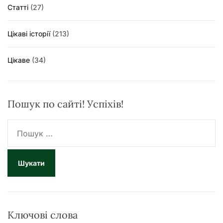
Статті
(27)
Цікаві історії
(213)
Цікаве
(34)
Пошук по сайті! Успіхів!
П
о
ш
у
к
:
Ключові слова