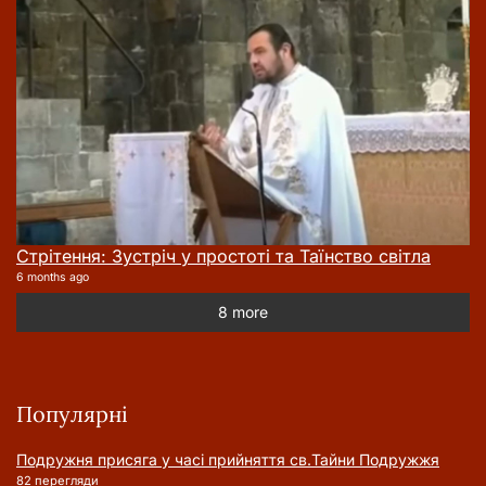
Стрітення: Зустріч у простоті та Таїнство світла
6 months ago
8 more
Популярні
Подружня присягa у часі прийняття cв.Тайни Подружжя
82 перегляди