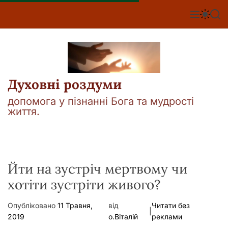
П
е
М
П
П
е
е
о
р
н
р
ш
е
ю
е
у
й
м
к
т
и
к
и
а
Духовні роздуми
д
ч
о
к
допомога у пізнанні Бога та мудрості
о
в
життя.
л
м
ь
і
о
р
с
о
т
в
у
Йти на зустріч мертвому чи
о
г
хотіти зустріти живого?
о
р
е
Опубліковано
11 Травня,
від
Читати без
ж
|
2019
о.Віталій
реклами
и
м