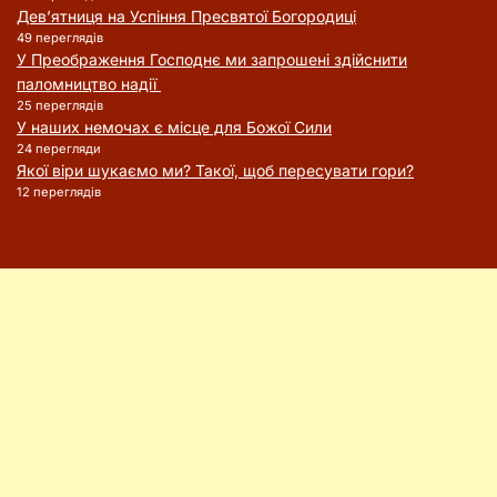
Дев’ятниця на Успіння Пресвятої Богородиці
49 переглядів
У Преображення Господнє ми запрошені здійснити
паломництво надії
25 переглядів
У наших немочах є місце для Божої Сили
24 перегляди
Якої віри шукаємо ми? Такої, щоб пересувати гори?
12 переглядів