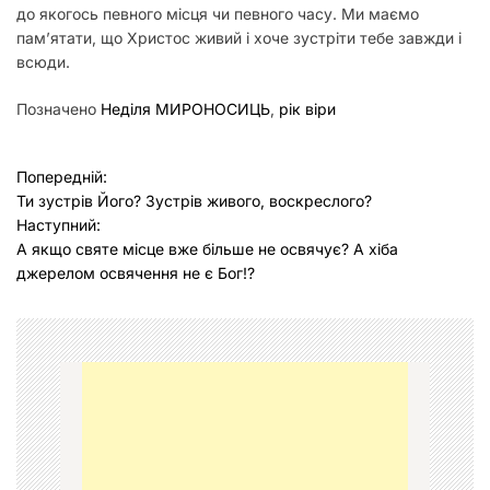
до якогось певного місця чи певного часу. Ми маємо
пам’ятати, що Христос живий і хоче зустріти тебе завжди і
всюди.
Позначено
Неділя МИРОНОСИЦЬ
,
рік віри
Н
Попередній:
Ти зустрів Його? Зустрів живого, воскреслого?
а
Наступний:
в
А якщо святе місце вже більше не освячує? А хіба
джерелом освячення не є Бог!?
і
г
а
ц
і
я