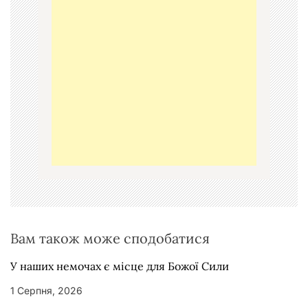
а
ц
і
я
з
а
п
и
с
і
в
Вам також може сподобатися
У наших немочах є місце для Божої Сили
1 Серпня, 2026