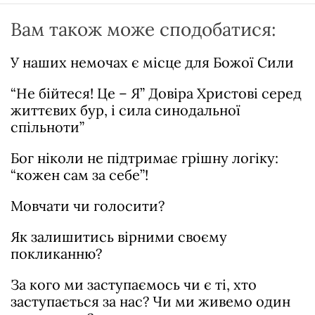
Вам також може сподобатися:
У наших немочах є місце для Божої Сили
“Не бійтеся! Це – Я” Довіра Христові серед
життєвих бур, і сила синодальної
спільноти”
Бог ніколи не підтримає грішну логіку:
“кожен сам за себе”!
Мовчати чи голосити?
Як залишитись вірними своєму
покликанню?
За кого ми заступаємось чи є ті, хто
заступається за нас? Чи ми живемо один