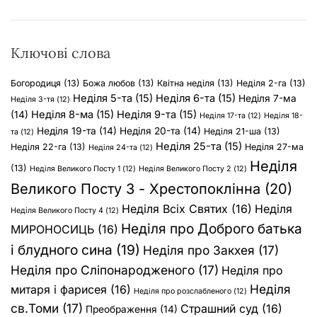
:
Ключові слова
Богородиця
(13)
Божа любов
(13)
Квітна неділя
(13)
Неділя 2-га
(13)
Неділя 5-та
(15)
Неділя 6-та
(15)
Неділя 7-ма
Неділя 3-тя
(12)
Неділя 8-ма
(15)
Неділя 9-та
(15)
(14)
Неділя 17-та
(12)
Неділя 18-
Неділя 19-та
(14)
Неділя 20-та
(14)
Неділя 21-ша
(13)
та
(12)
Неділя 25-та
(15)
Неділя 22-га
(13)
Неділя 27-ма
Неділя 24-та
(12)
Неділя
(13)
Неділя Великого Посту 1
(12)
Неділя Великого Посту 2
(12)
Великого Посту 3 - Хрестопоклінна
(20)
Неділя Всіх Святих
(16)
Неділя
Неділя Великого Посту 4
(12)
Неділя про Доброго батька
МИРОНОСИЦЬ
(16)
і блудного сина
(19)
Неділя про Закхея
(17)
Неділя про Сліпонародженого
(17)
Неділя про
Неділя
митаря і фарисея
(16)
Неділя про розслабленого
(12)
св.Томи
(17)
Страшний суд
(16)
Преображення
(14)