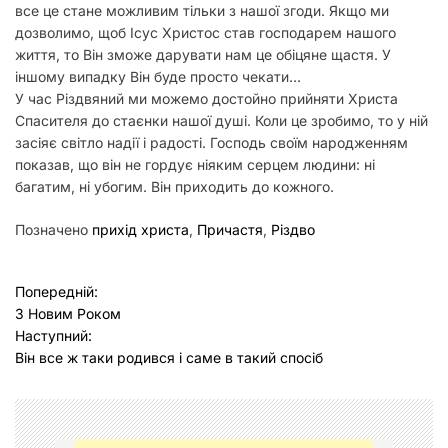
все це стане можливим тільки з нашої згоди. Якщо ми
дозволимо, щоб Ісус Христос став господарем нашого
життя, то Він зможе дарувати нам це обіцяне щастя. У
іншому випадку Він буде просто чекати…
У час Різдвяний ми можемо достойно прийняти Христа
Спасителя до стаєнки нашої душі. Коли це зробимо, то у ній
засіяє світло надії і радості. Господь своїм народженням
показав, що він не гордує ніяким серцем людини: ні
багатим, ні убогим. Він приходить до кожного.
Позначено
прихід христа
,
Причастя
,
Різдво
Н
Попередній:
З Новим Роком
а
Наступний:
в
Він все ж таки родився і саме в такий спосіб
і
г