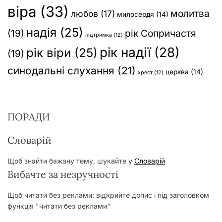
віра
(33)
молитва
любов
(17)
милосердя
(14)
надія
(25)
(19)
рік Сопричастя
підтримка
(12)
рік надії
(28)
рік віри
(25)
(19)
синодальні слухання
(21)
церква
(14)
хрест
(12)
ПОРАДИ
Словарій
Щоб знайти бажану тему, шукайте у
Словарій
Вибачте за незручності
Щоб читати без реклами: відкрийте допис і під заголовком
функція "читати без реклами"