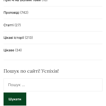
Проповіді
(742)
Статті
(27)
Цікаві історії
(213)
Цікаве
(34)
Пошук по сайті! Успіхів!
П
о
ш
у
к