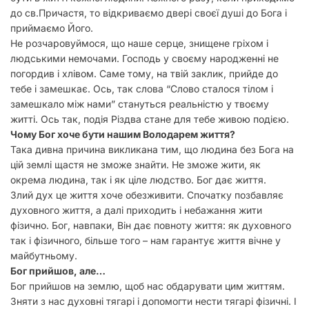
до св.Причастя, то відкриваємо двері своєї душі до Бога і
приймаємо Його.
Не розчаровуймося, що наше серце, знищене гріхом і
людськими немочами. Господь у своєму народженні не
погордив і хлівом. Саме тому, на твій заклик, прийде до
тебе і замешкає. Ось, так слова “Слово сталося тілом і
замешкало між нами” стануться реальністю у твоєму
житті. Ось так, подія Різдва стане для тебе живою подією.
Чому Бог хоче бути нашим Володарем життя?
Така дивна причина викликана тим, що людина без Бога на
цій землі щастя не зможе знайти. Не зможе жити, як
окрема людина, так і як ціле людство. Бог дає життя.
Злий дух це життя хоче обезживити. Спочатку позбавляє
духовного життя, а далі приходить і небажання жити
фізично. Бог, навпаки, Він дає повноту життя: як духовного
так і фізичного, більше того – нам гарантує життя вічне у
майбутньому.
Бог прийшов, але…
Бог прийшов на землю, щоб нас обдарувати цим життям.
Зняти з нас духовні тягарі і допомогти нести тягарі фізичні. І