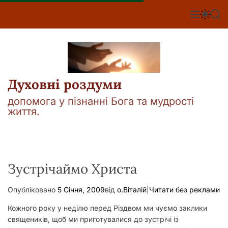
П
е
М
П
П
е
е
о
р
н
р
ш
е
ю
е
у
й
м
к
т
и
к
и
а
Духовні роздуми
д
ч
о
к
допомога у пізнанні Бога та мудрості
о
в
життя.
л
м
ь
і
о
р
с
о
т
в
у
Зустрічаймо Христа
о
г
о
Опубліковано
5 Січня, 2009
від
о.Віталій
|
Читати без реклами
р
е
Кожного року у неділю перед Різдвом ми чуємо заклики
ж
и
священиків, щоб ми приготувалися до зустрічі із
м