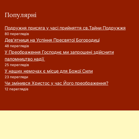
Популярні
Подружня присягa у часі прийняття cв.Тайни Подружжя
80 переглядів
Дев’ятниця на Успіння Пресвятої Богородиці
48 переглядів
У Преображення Господнє ми запрошені здійснити
паломництво надії
25 переглядів
У наших немочах є місце для Божої Сили
23 перегляди
Чи змінився Христос у час Його преображення?
12 переглядів