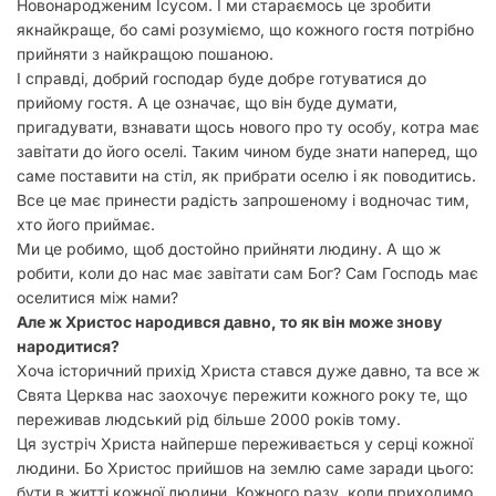
Новонародженим Ісусом. І ми стараємось це зробити
у
якнайкраще, бо самі розуміємо, що кожного гостя потрібно
прийняти з найкращою пошаною.
І справді, добрий господар буде добре готуватися до
прийому гостя. А це означає, що він буде думати,
пригадувати, взнавати щось нового про ту особу, котра має
завітати до його оселі. Таким чином буде знати наперед, що
саме поставити на стіл, як прибрати оселю і як поводитись.
Все це має принести радість запрошеному і водночас тим,
хто його приймає.
Ми це робимо, щоб достойно прийняти людину. А що ж
робити, коли до нас має завітати сам Бог? Сам Господь має
оселитися між нами?
Але ж Христос народився давно, то як він може знову
народитися?
Хоча історичний прихід Христа стався дуже давно, та все ж
Свята Церква нас заохочує пережити кожного року те, що
переживав людський рід більше 2000 років тому.
Ця зустріч Христа найперше переживається у серці кожної
людини. Бо Христос прийшов на землю саме заради цього:
бути в житті кожної людини. Кожного разу, коли приходимо