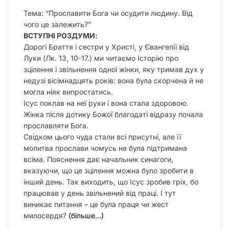
у
Тема: “Прославити Бога чи осудити людину. Від
чого це залежить?”
ВСТУПНІ РОЗДУМИ:
Дорогі Браття і сестри у Христі, у Євангелії від
Луки (Лк. 13, 10-17.) ми читаємо Історію про
зцілення і звільнення одної жінки, яку тримав дух у
недузі вісімнадцять років: вона була скорчена й не
могла ніяк випростатись.
Ісус поклав на неї руки і вона стала здоровою.
Жінка після дотику Божої благодаті відразу почала
прославляти Бога.
Свідком цього чуда стали всі присутні, але її
молитва прослави чомусь не була підтримана
всіма. Пояснення дає начальник синагоги,
вказуючи, що це зцілення можна було зробити в
інший день. Так виходить, що Ісус зробив гріх, бо
працював у день звільнений від праці. І тут
виникає питання – це була праця чи жест
милосердя?
(більше…)