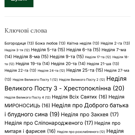
к
:
Ключові слова
Богородиця
(13)
Божа любов
(13)
Квітна неділя
(13)
Неділя 2-га
(13)
Неділя 5-та
(15)
Неділя 6-та
(15)
Неділя 7-ма
Неділя 3-тя
(12)
Неділя 8-ма
(15)
Неділя 9-та
(15)
(14)
Неділя 17-та
(12)
Неділя 18-
Неділя 19-та
(14)
Неділя 20-та
(14)
Неділя 21-ша
(13)
та
(12)
Неділя 25-та
(15)
Неділя 22-га
(13)
Неділя 27-ма
Неділя 24-та
(12)
Неділя
(13)
Неділя Великого Посту 1
(12)
Неділя Великого Посту 2
(12)
Великого Посту 3 - Хрестопоклінна
(20)
Неділя Всіх Святих
(16)
Неділя
Неділя Великого Посту 4
(12)
Неділя про Доброго батька
МИРОНОСИЦЬ
(16)
і блудного сина
(19)
Неділя про Закхея
(17)
Неділя про Сліпонародженого
(17)
Неділя про
Неділя
митаря і фарисея
(16)
Неділя про розслабленого
(12)