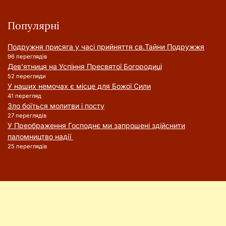
Популярні
Подружня присягa у часі прийняття cв.Тайни Подружжя
96 переглядів
Дев’ятниця на Успіння Пресвятої Богородиці
52 перегляди
У наших немочах є місце для Божої Сили
41 перегляд
Зло боїться молитви і посту
27 переглядів
У Преображення Господнє ми запрошені здійснити
паломництво надії
25 переглядів