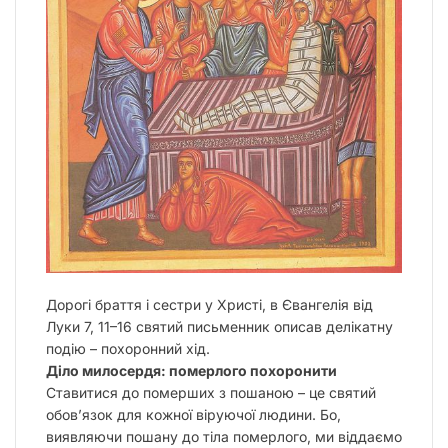
Дорогі браття і сестри у Христі, в Євангелія від
Луки 7, 11–16 святий письменник описав делікатну
подію – похоронний хід.
Діло милосердя: померлого похоронити
Ставитися до померших з пошаною – це святий
обов’язок для кожної віруючої людини. Бо,
виявляючи пошану до тіла померлого, ми віддаємо