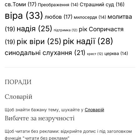
св.Томи
(17)
Страшний суд
(16)
Преображення
(14)
віра
(33)
молитва
любов
(17)
милосердя
(14)
надія
(25)
(19)
рік Сопричастя
підтримка
(12)
рік надії
(28)
рік віри
(25)
(19)
синодальні слухання
(21)
церква
(14)
хрест
(12)
ПОРАДИ
Словарій
Щоб знайти бажану тему, шукайте у
Словарій
Вибачте за незручності
Щоб читати без реклами: відкрийте допис і під заголовком
функція "читати без реклами"