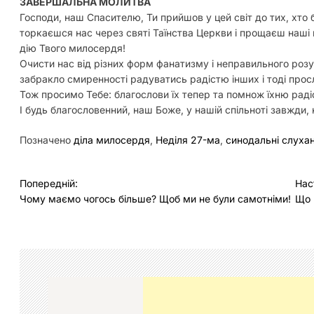
ЗАВЕРШАЛЬНА МОЛИТВА
Господи, наш Спасителю, Ти прийшов у цей світ до тих, хто 
торкаєшся нас через святі Таїнства Церкви і прощаєш наші г
дію Твого милосердя!
Очисти нас від різних форм фанатизму і неправильного розум
забракло смиренності радуватись радістю інших і тоді просл
Тож просимо Тебе: благослови їх тепер та помнож їхню раді
І будь благословенний, наш Боже, у нашій спільноті завжди, нин
Позначено
діла милосердя
,
Неділя 27-ма
,
синодальні слуха
Н
Попередній:
Нас
Чому маємо чогось більше? Щоб ми не були самотніми!
Що 
а
в
і
г
а