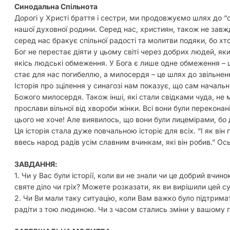
Синодальна Спільнота
Дорогі у Христі браття і сестри, ми продовжуємо шлях до “с
нашої духовної родини. Серед нас, християн, також не завжди
серед нас бракує спільної радості та молитви подяки, бо х
Бог не перестає діяти у цьому світі через добрих людей, я
якісь людські обмеження. У Бога є лише одне обмеження – це
стає для нас погибеллю, а милосердя – це шлях до звільненн
Історія про зцілення у синагозі нам показує, що сам начальни
Божого милосердя. Також інші, які стали свідками чуда, не 
прослави вільної від хвороби жінки. Всі вони були переконані
цього не хоче! Але виявилось, що вони були лицемірами, бо 
Ця історія стала дуже повчальною історіє для всіх. “І як він
ввесь народ радів усім славним вчинкам, які він робив.” Ось
ЗАВДАННЯ:
1. Чи у Вас були історії, коли ви не знали чи це добрий вчин
святе діло чи гріх? Можете розказати, як ви вирішили цей с
2. Чи Ви мали таку ситуацію, коли Вам важко було підтрима
радіти з тою людиною. Чи з часом стались зміни у вашому 