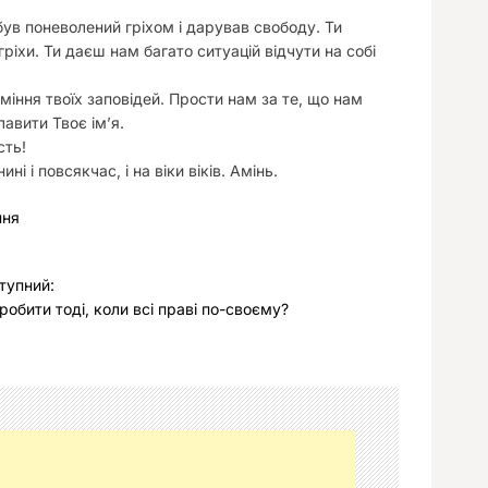
був поневолений гріхом і дарував свободу. Ти
ріхи. Ти даєш нам багато ситуацій відчути на собі
іння твоїх заповідей. Прости нам за те, що нам
авити Твоє імʼя.
сть!
і і повсякчас, і на віки віків. Амінь.
ння
тупний:
робити тоді, коли всі праві по-своєму?