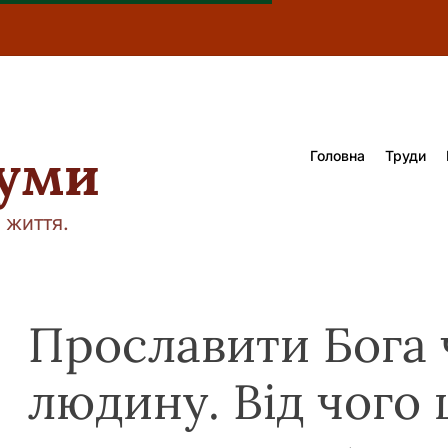
думи
Головна
Труди
 життя.
Прославити Бога 
людину. Від чого 