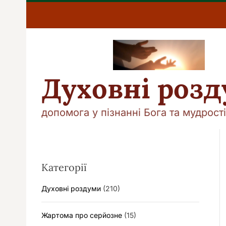
П
е
р
е
й
т
и
Духовні роз
д
о
в
допомога у пізнанні Бога та мудрості
м
і
с
т
у
Категорії
Духовні роздуми
(210)
Жартома про серйозне
(15)