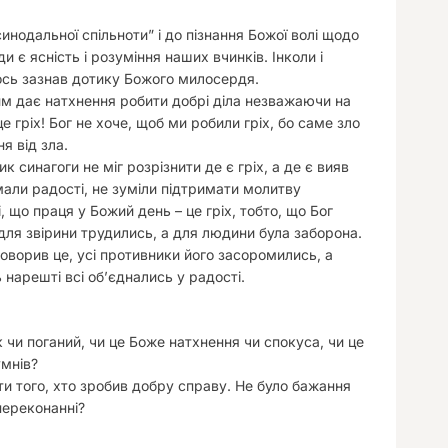
инодальної спільноти” і до пізнання Божої волі щодо
 є ясність і розуміння наших вчинків. Інколи і
тось зазнав дотику Божого милосердя.
ким дає натхнення робити добрі діла незважаючи на
 гріх! Бог не хоче, щоб ми робили гріх, бо саме зло
я від зла.
к синагоги не міг розрізнити де є гріх, а де є вияв
мали радості, не зуміли підтримати молитву
, що праця у Божий день – це гріх, тобто, що Бог
для звірини трудились, а для людини була заборона.
 говорив це, усі противники його засоромились, а
 нарешті всі обʼєднались у радості.
ок чи поганий, чи це Боже натхнення чи спокуса, чи це
умнів?
ти того, хто зробив добру справу. Не було бажання
переконанні?