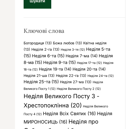
у
к
:
Ключові слова
Богородиця
(13)
Божа любов
(13)
Квітна неділя
Неділя 5-та
(13)
Неділя 2-га
(13)
Неділя 3-тя
(12)
(15)
Неділя 6-та
(15)
Неділя
Неділя 7-ма
(14)
8-ма
(15)
Неділя 9-та
(15)
Неділя 17-та
(12)
Неділя
Неділя 19-та
(14)
Неділя 20-та
(14)
18-та
(12)
Неділя 21-ша
(13)
Неділя 22-га
(13)
Неділя 24-та
(12)
Неділя 25-та
(15)
Неділя 27-ма
(13)
Неділя
Великого Посту 1
(12)
Неділя Великого Посту 2
(12)
Неділя Великого Посту 3 -
Хрестопоклінна
(20)
Неділя Великого
Неділя Всіх Святих
(16)
Неділя
Посту 4
(12)
Неділя про
МИРОНОСИЦЬ
(16)