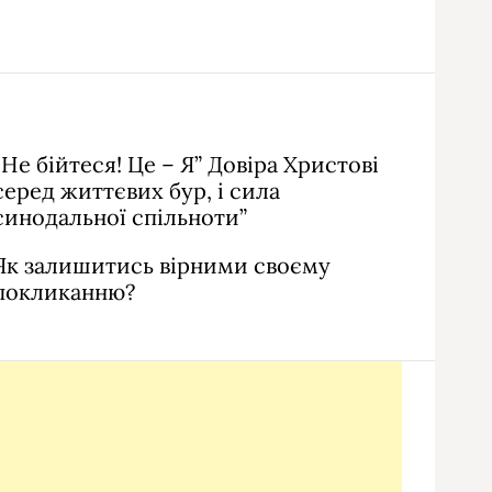
“Не бійтеся! Це – Я” Довіра Христові
серед життєвих бур, і сила
синодальної спільноти”
Як залишитись вірними своєму
покликанню?