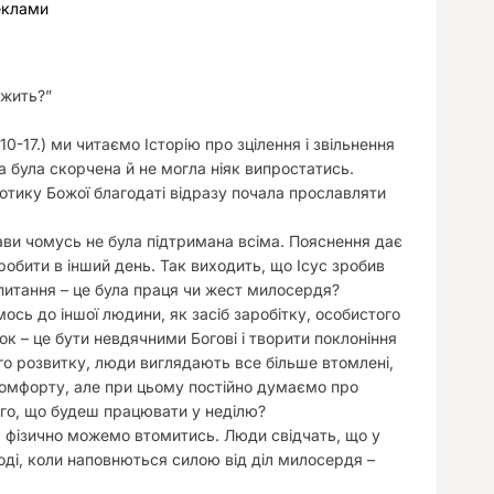
еклами
у
ежить?”
 10-17.) ми читаємо Історію про зцілення і звільнення
на була скорчена й не могла ніяк випростатись.
 дотику Божої благодаті відразу почала прославляти
лави чомусь не була підтримана всіма. Пояснення дає
робити в інший день. Так виходить, що Ісус зробив
є питання – це була праця чи жест милосердя?
сь до іншої людини, як засіб заробітку, особистого
ок – це бути невдячними Богові і творити поклоніння
ого розвитку, люди виглядають все більше втомлені,
 комфорту, але при цьому постійно думаємо про
того, що будеш працювати у неділю?
ч фізично можемо втомитись. Люди свідчать, що у
оді, коли наповнються силою від діл милосердя –