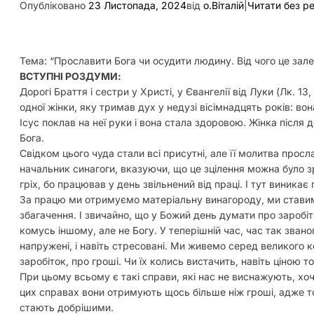
Опубліковано
23 Листопада, 2024
від
о.Віталій
|
Читати без р
Тема: “Прославити Бога чи осудити людину. Від чого це зал
ВСТУПНІ РОЗДУМИ:
Дорогі Браття і сестри у Христі, у Євангелії від Луки (Лк. 13,
одної жінки, яку тримав дух у недузі вісімнадцять років: во
Ісус поклав на неї руки і вона стала здоровою. Жінка після
Бога.
Свідком цього чуда стали всі присутні, але її молитва прос
начальник синагоги, вказуючи, що це зцілення можна було з
гріх, бо працював у день звільнений від праці. І тут виника
За працю ми отримуємо матеріальну винагороду, ми ставимо
збагачення. І звичайно, що у Божий день думати про заробіт
комусь іншому, але не Богу. У теперішній час, час так зван
напружені, і навіть стресовані. Ми живемо серед великого
заробіток, про гроші. Чи їх колись вистачить, навіть ціною 
При цьому всьому є такі справи, які нас не виснажують, хо
цих справах вони отримують щось більше ніж гроші, адже т
стають добрішими.