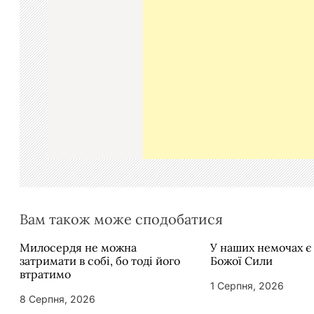
ц
і
я
з
а
п
и
с
і
в
Вам також може сподобатися
Милосердя не можна
У наших немочах є
затримати в собі, бо тоді його
Божої Сили
втратимо
1 Серпня, 2026
8 Серпня, 2026