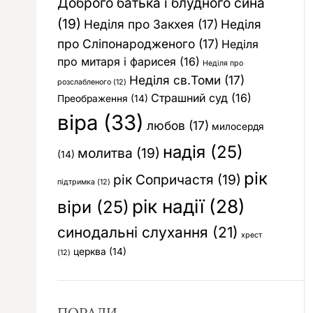
Доброго батька і блудного сина
(19)
Неділя про Закхея
(17)
Неділя
про Сліпонародженого
(17)
Неділя
про митаря і фарисея
(16)
Неділя про
Неділя св.Томи
(17)
розслабленого
(12)
Страшний суд
(16)
Преображення
(14)
віра
(33)
любов
(17)
милосердя
надія
(25)
молитва
(19)
(14)
рік
рік Сопричастя
(19)
підтримка
(12)
рік надії
(28)
віри
(25)
синодальні слухання
(21)
хрест
церква
(14)
(12)
ПОРАДИ