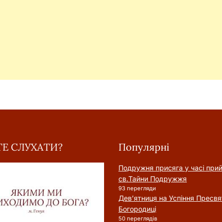
Е СЛУХАТИ?
Популярні
Подружня присягa у часі при
cв.Тайни Подружжя
93 перегляди
Дев’ятниця на Успіння Пресвя
Богородиці
50 переглядів