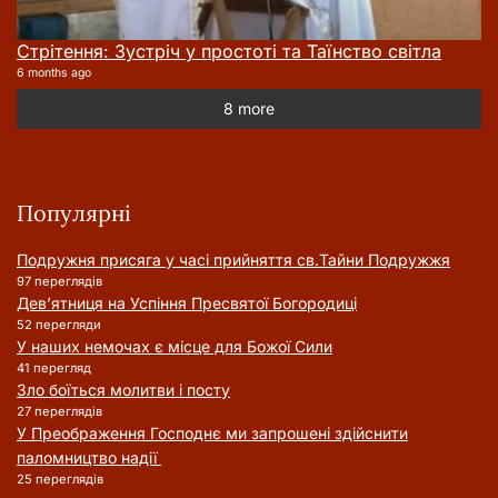
Стрітення: Зустріч у простоті та Таїнство світла
6 months ago
8 more
Популярні
Подружня присягa у часі прийняття cв.Тайни Подружжя
97 переглядів
Дев’ятниця на Успіння Пресвятої Богородиці
52 перегляди
У наших немочах є місце для Божої Сили
41 перегляд
Зло боїться молитви і посту
27 переглядів
У Преображення Господнє ми запрошені здійснити
паломництво надії
25 переглядів