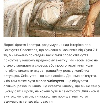
Дорогі браття і сестри, роздумуючи над історією про
Співчуття Спасителя, що описано в Євангелія від Луки 7:11-
16, ми можемо пригадати наскільки слово співчуття
присутнє у нашому щоденному вжитку. Чи часом воно не
стало стародавнім словом, або просто технічним, коли
потрібно виконати якусь традиційну роль у жалібних
ситуаціях. Співчуття – це вияв любові. Де нема співчуття,
хіба там може бути любов?
Співчуття
– це відчувати
спільно, разом із іншим, це сказати іншому, що він не сам у
цьому світі і що ти, не хочеш бути в самотності. Ділячись із
внутрішнім світом, ти кажеш, що поряд є інші, котрі
відчувають те, що відчуває ти.