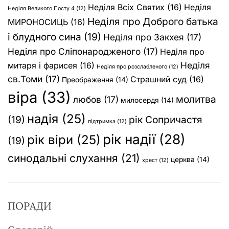
Неділя Всіх Святих
(16)
Неділя
Неділя Великого Посту 4
(12)
Неділя про Доброго батька
МИРОНОСИЦЬ
(16)
і блудного сина
(19)
Неділя про Закхея
(17)
Неділя про Сліпонародженого
(17)
Неділя про
Неділя
митаря і фарисея
(16)
Неділя про розслабленого
(12)
св.Томи
(17)
Страшний суд
(16)
Преображення
(14)
віра
(33)
молитва
любов
(17)
милосердя
(14)
надія
(25)
(19)
рік Сопричастя
підтримка
(12)
рік надії
(28)
рік віри
(25)
(19)
синодальні слухання
(21)
церква
(14)
хрест
(12)
ПОРАДИ