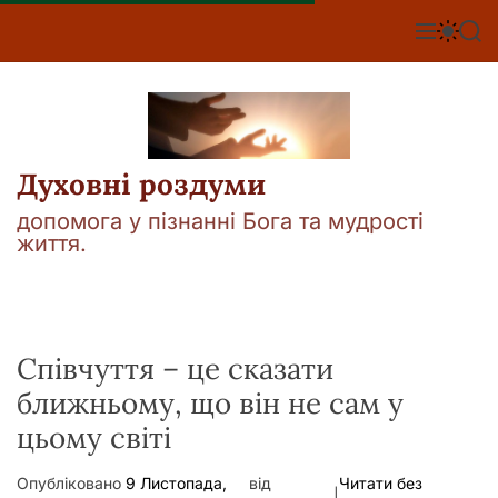
П
е
М
П
П
е
е
о
р
н
р
ш
е
ю
е
у
й
м
к
т
и
к
и
а
Духовні роздуми
д
ч
о
к
допомога у пізнанні Бога та мудрості
о
в
життя.
л
м
ь
і
о
р
с
о
т
в
у
Співчуття – це сказати
о
г
ближньому, що він не сам у
о
р
цьому світі
е
ж
и
Опубліковано
9 Листопада,
від
Читати без
м
|