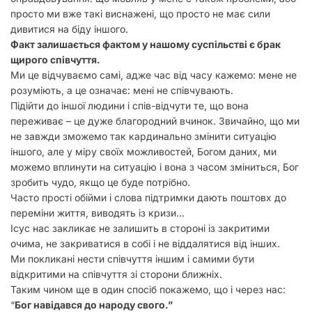
просто ми вже такі виснажені, що просто не має сили
дивитися на біду іншого.
Факт залишається фактом у нашому суспільстві є брак
щирого співчуття.
Ми це відчуваємо самі, адже час від часу кажемо: мене не
розуміють, а це означає: мені не співчувають.
Підійти до іншої людини і спів-відчути те, що вона
переживає – це дуже благородний вчинок. Звичайно, що ми
не завжди зможемо так кардинально змінити ситуацію
іншого, але у міру своїх можливостей, Богом даних, ми
можемо вплинути на ситуацію і вона з часом зміниться, Бог
зробить чудо, якщо це буде потрібно.
Часто прості обійми і слова підтримки дають поштовх до
переміни життя, виводять із кризи…
Ісус нас закликає не залишить в стороні із закритими
очима, не закриватися в собі і не віддалятися від інших.
Ми покликані нести співчуття іншим і самими бути
відкритими на співчуття зі сторони ближніх.
Таким чином ще в один спосіб покажемо, що і через нас:
“
Бог навідався до народу свого.”