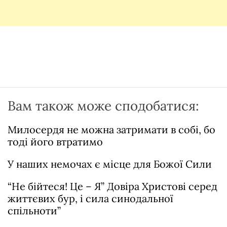
Вам також може сподобатися:
Милосердя не можна затримати в собі, бо
тоді його втратимо
У наших немочах є місце для Божої Сили
“Не бійтеся! Це – Я” Довіра Христові серед
життєвих бур, і сила синодальної
спільноти”