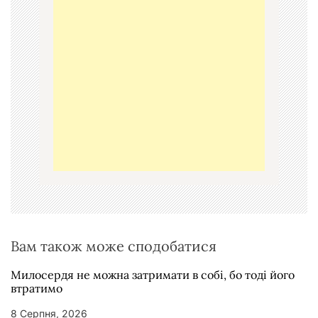
ц
і
я
з
а
п
и
с
і
в
Вам також може сподобатися
Милосердя не можна затримати в собі, бо тоді його
втратимо
8 Серпня, 2026