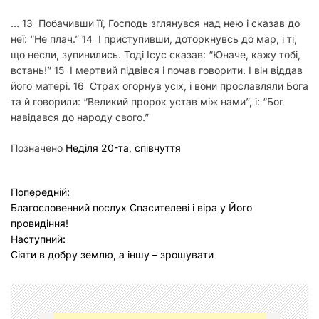
… 13 Побачивши її, Господь зглянувся над нею і сказав до
неї: “Не плач.” 14 І приступивши, доторкнувсь до мар, і ті,
що несли, зупинились. Тоді Ісус сказав: “Юначе, кажу тобі,
встань!” 15 І мертвий підвівся і почав говорити. І він віддав
його матері. 16 Страх огорнув усіх, і вони прославляли Бога
та й говорили: “Великий пророк устав між нами”, і: “Бог
навідався до народу свого.”
Позначено
Неділя 20-та
,
співчуття
Н
Попередній:
Благословенний послух Спасителеві і віра у Його
а
провидіння!
в
Наступний:
Сіяти в добру землю, а іншу – зрошувати
і
г
а