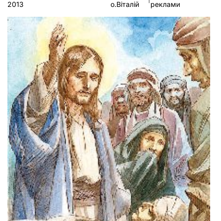
2013
о.Віталій
реклами
у