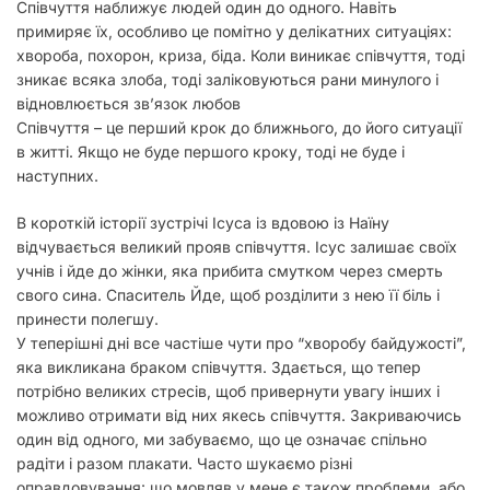
Співчуття наближує людей один до одного. Навіть
примиряє їх, особливо це помітно у делікатних ситуаціях:
хвороба, похорон, криза, біда. Коли виникає співчуття, тоді
зникає всяка злоба, тоді заліковуються рани минулого і
відновлюється зв’язок любов
Співчуття – це перший крок до ближнього, до його ситуації
в житті. Якщо не буде першого кроку, тоді не буде і
наступних.
В короткій історії зустрічі Ісуса із вдовою із Наїну
відчувається великий прояв співчуття. Ісус залишає своїх
учнів і йде до жінки, яка прибита смутком через смерть
свого сина. Спаситель Йде, щоб розділити з нею її біль і
принести полегшу.
У теперішні дні все частіше чути про “хворобу байдужості”,
яка викликана браком співчуття. Здається, що тепер
потрібно великих стресів, щоб привернути увагу інших і
можливо отримати від них якесь співчуття. Закриваючись
один від одного, ми забуваємо, що це означає спільно
радіти і разом плакати. Часто шукаємо різні
оправдовування: що мовляв у мене є також проблеми, або