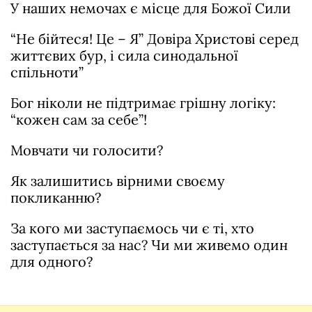
У наших немочах є місце для Божої Сили
“Не бійтеся! Це – Я” Довіра Христові серед
життєвих бур, і сила синодальної
спільноти”
Бог ніколи не підтримає грішну логіку:
“кожен сам за себе”!
Мовчати чи голосити?
Як залишитись вірними своєму
покликанню?
За кого ми заступаємось чи є ті, хто
заступається за нас? Чи ми живемо один
для одного?