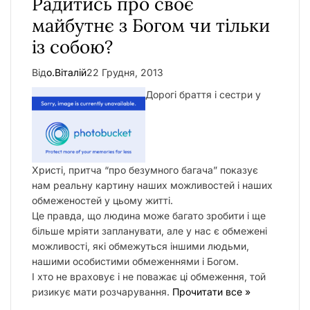
Радитись про своє
у
майбутнє з Богом чи тільки
із собою?
Від
о.Віталій
22 Грудня, 2013
Дорогі браття і сестри у
Христі, притча “про безумного багача” показує
нам реальну картину наших можливостей і наших
обмеженостей у цьому житті.
Це правда, що людина може багато зробити і ще
більше мріяти запланувати, але у нас є обмежені
можливості, які обмежуться іншими людьми,
нашими особистими обмеженнями і Богом.
І хто не враховує і не поважає ці обмеження, той
ризикує мати розчарування.
Прочитати все »