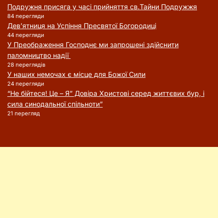
Подружня присягa у часі прийняття cв.Тайни Подружжя
84 перегляди
Дев’ятниця на Успіння Пресвятої Богородиці
44 перегляди
У Преображення Господнє ми запрошені здійснити
паломництво надії
28 переглядів
У наших немочах є місце для Божої Сили
24 перегляди
“Не бійтеся! Це – Я” Довіра Христові серед життєвих бур, і
сила синодальної спільноти”
21 перегляд