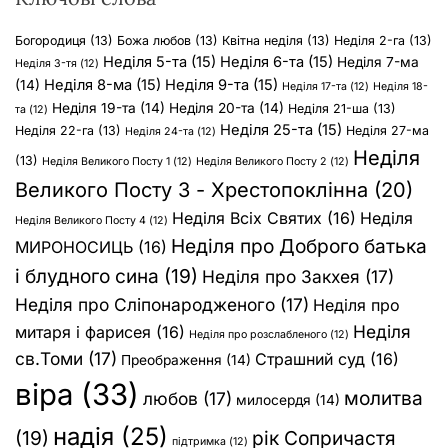
Богородиця
(13)
Божа любов
(13)
Квітна неділя
(13)
Неділя 2-га
(13)
Неділя 5-та
(15)
Неділя 6-та
(15)
Неділя 7-ма
Неділя 3-тя
(12)
Неділя 8-ма
(15)
Неділя 9-та
(15)
(14)
Неділя 17-та
(12)
Неділя 18-
Неділя 19-та
(14)
Неділя 20-та
(14)
Неділя 21-ша
(13)
та
(12)
Неділя 25-та
(15)
Неділя 22-га
(13)
Неділя 27-ма
Неділя 24-та
(12)
Неділя
(13)
Неділя Великого Посту 1
(12)
Неділя Великого Посту 2
(12)
Великого Посту 3 - Хрестопоклінна
(20)
Неділя Всіх Святих
(16)
Неділя
Неділя Великого Посту 4
(12)
Неділя про Доброго батька
МИРОНОСИЦЬ
(16)
і блудного сина
(19)
Неділя про Закхея
(17)
Неділя про Сліпонародженого
(17)
Неділя про
Неділя
митаря і фарисея
(16)
Неділя про розслабленого
(12)
св.Томи
(17)
Страшний суд
(16)
Преображення
(14)
віра
(33)
молитва
любов
(17)
милосердя
(14)
надія
(25)
(19)
рік Сопричастя
підтримка
(12)