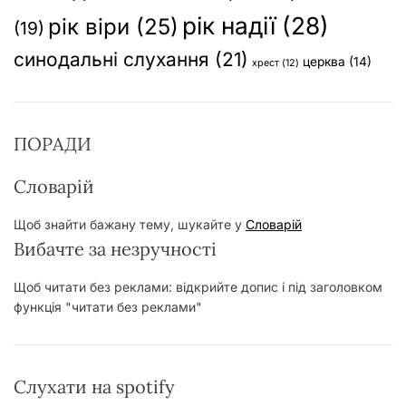
рік надії
(28)
рік віри
(25)
(19)
синодальні слухання
(21)
церква
(14)
хрест
(12)
ПОРАДИ
Словарій
Щоб знайти бажану тему, шукайте у
Словарій
Вибачте за незручності
Щоб читати без реклами: відкрийте допис і під заголовком
функція "читати без реклами"
Слухати на spotify