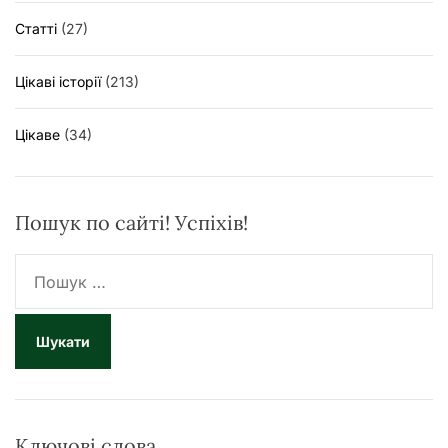
Статті
(27)
Цікаві історії
(213)
Цікаве
(34)
Пошук по сайті! Успіхів!
П
о
ш
у
к
:
Ключові слова