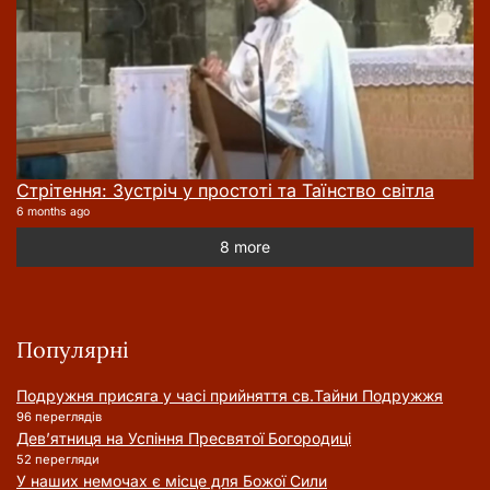
Стрітення: Зустріч у простоті та Таїнство світла
6 months ago
8 more
Популярні
Подружня присягa у часі прийняття cв.Тайни Подружжя
96 переглядів
Дев’ятниця на Успіння Пресвятої Богородиці
52 перегляди
У наших немочах є місце для Божої Сили