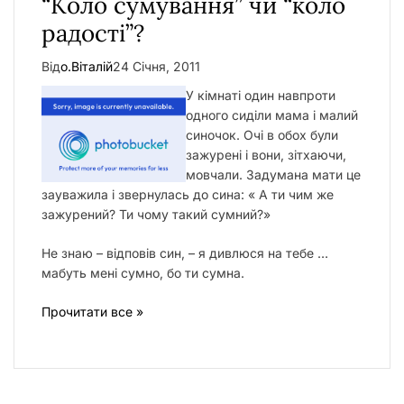
“Коло сумування” чи “коло
у
радості”?
Від
о.Віталій
24 Січня, 2011
У кімнаті один навпроти
одного сиділи мама і малий
синочок. Очі в обох були
зажурені і вони, зітхаючи,
мовчали. Задумана мати це
зауважила і звернулась до сина: « А ти чим же
зажурений? Ти чому такий сумний?»
Не знаю – відповів син, – я дивлюся на тебе …
мабуть мені сумно, бо ти сумна.
Прочитати все »