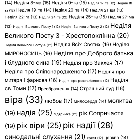
Неділя 8-ма
(15)
Неділя 9-та
(15)
(14)
Неділя 17-та
(12)
Неділя 18-
Неділя 19-та
(14)
Неділя 20-та
(14)
Неділя 21-ша
(13)
та
(12)
Неділя 25-та
(15)
Неділя 22-га
(13)
Неділя 27-ма
Неділя 24-та
(12)
Неділя
(13)
Неділя Великого Посту 1
(12)
Неділя Великого Посту 2
(12)
Великого Посту 3 - Хрестопоклінна
(20)
Неділя Всіх Святих
(16)
Неділя
Неділя Великого Посту 4
(12)
Неділя про Доброго батька
МИРОНОСИЦЬ
(16)
і блудного сина
(19)
Неділя про Закхея
(17)
Неділя про Сліпонародженого
(17)
Неділя про
Неділя
митаря і фарисея
(16)
Неділя про розслабленого
(12)
св.Томи
(17)
Страшний суд
(16)
Преображення
(14)
віра
(33)
молитва
любов
(17)
милосердя
(14)
надія
(25)
(19)
рік Сопричастя
підтримка
(12)
рік надії
(28)
рік віри
(25)
(19)
синодальні слухання
(21)
церква
(14)
хрест
(12)