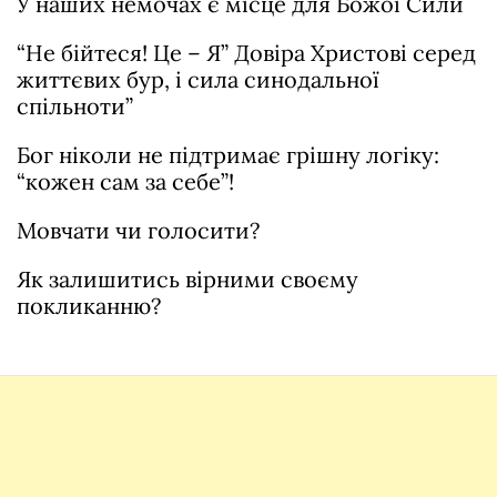
У наших немочах є місце для Божої Сили
“Не бійтеся! Це – Я” Довіра Христові серед
життєвих бур, і сила синодальної
спільноти”
Бог ніколи не підтримає грішну логіку:
“кожен сам за себе”!
Мовчати чи голосити?
Як залишитись вірними своєму
покликанню?