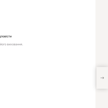
дповісти
 його виховання.
Неді
пов