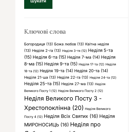
у
к
:
Ключові слова
Богородиця
(13)
Божа любов
(13)
Квітна неділя
Неділя 5-та
(13)
Неділя 2-га
(13)
Неділя 3-тя
(12)
(15)
Неділя 6-та
(15)
Неділя
Неділя 7-ма
(14)
8-ма
(15)
Неділя 9-та
(15)
Неділя 17-та
(12)
Неділя
Неділя 19-та
(14)
Неділя 20-та
(14)
18-та
(12)
Неділя 21-ша
(13)
Неділя 22-га
(13)
Неділя 24-та
(12)
Неділя 25-та
(15)
Неділя 27-ма
(13)
Неділя
Великого Посту 1
(12)
Неділя Великого Посту 2
(12)
Неділя Великого Посту 3 -
Хрестопоклінна
(20)
Неділя Великого
Неділя Всіх Святих
(16)
Неділя
Посту 4
(12)
Неділя про
МИРОНОСИЦЬ
(16)