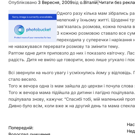
Опубліковано
3 Вересня, 2009
від
о.Віталій
|
Читати без рекл
Одного разу кілька мам зібрались ра
нелегкий у їхньому житті. Щоденні т
зав’язалась розмова, кожна почала ви
З кожною розмовою ставало все сумн
переходила у суперечки і нарікання н
не наважувався перервати розмову та змінити тему.
Раптом одне дитя приповзло до них і показало квіточку. Ла
радість. Дитя не вміло ще говорити, воно лише угукало і пок
Всі звернули на нього увагу і усміхнулись йому у відповідь
стало весело.
Того ж вечора одна із мам зайшла до церкви і почула слова 
Того ж вечора мама підійшла до дитини і лагідно поцілувала
поцілувала знову, кажучи: “Спасибі тобі, мій маленький проп
Дивно було всім, коли вже ж на другий день та мама спекла
Н
Нас
Попередній:
Нед
Водоспад очищення