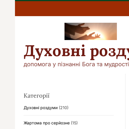
П
е
р
е
й
т
и
Духовні роз
д
о
в
допомога у пізнанні Бога та мудрості
м
і
с
т
у
Категорії
Духовні роздуми
(210)
Жартома про серйозне
(15)