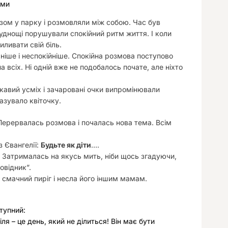
ами
у
зом у парку і розмовляли між собою. Час був
руднощі порушували спокійний ритм життя. І коли
ливати свій біль.
іше і неспокійніше. Спокійна розмова поступово
а всіх. Ні одній вже не подобалось почате, але ніхто
скавий усміх і зачаровані очки випромінювали
азувало квіточку.
. Перервалась розмова і почалась нова тема. Всім
з Євангелії:
Будьте як діти
….
. Затрималась на якусь мить, ніби щось згадуючи,
овідник”.
 смачний пиріг і несла його іншим мамам.
тупний:
іля – це день, який не ділиться! Він має бути