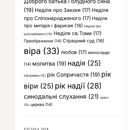
Доброго батька і блудного сина
(19)
Неділя про Закхея
(17)
Неділя
про Сліпонародженого
(17)
Неділя
про митаря і фарисея
(16)
Неділя про
Неділя св.Томи
(17)
розслабленого
(12)
Страшний суд
(16)
Преображення
(14)
віра
(33)
любов
(17)
милосердя
надія
(25)
молитва
(19)
(14)
рік
рік Сопричастя
(19)
підтримка
(12)
рік надії
(28)
віри
(25)
синодальні слухання
(21)
хрест
церква
(14)
(12)
ПОРАДИ