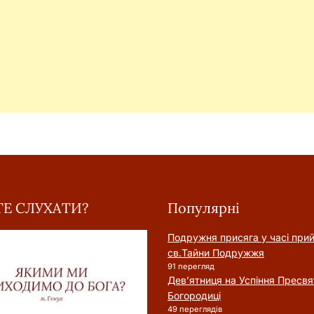
Е СЛУХАТИ?
Популярні
Подружня присягa у часі при
cв.Тайни Подружжя
91 перегляд
Дев’ятниця на Успіння Пресвя
Богородиці
49 переглядів