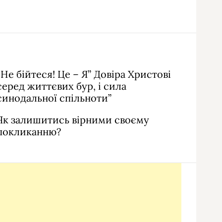
“Не бійтеся! Це – Я” Довіра Христові
серед життєвих бур, і сила
синодальної спільноти”
Як залишитись вірними своєму
покликанню?